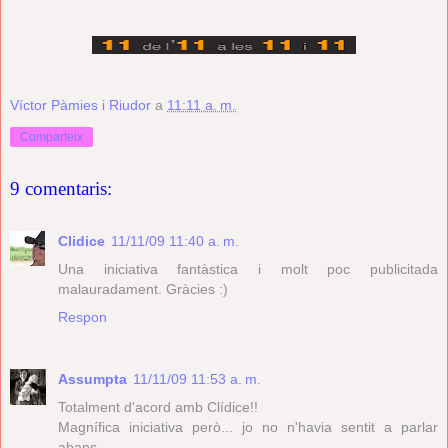
Víctor Pàmies i Riudor
a
11:11 a. m.
Comparteix
9 comentaris:
Clidice
11/11/09 11:40 a. m.
Una iniciativa fantàstica i molt poc publicitada
malauradament. Gràcies :)
Respon
Assumpta
11/11/09 11:53 a. m.
Totalment d'acord amb Clídice!!
Magnífica iniciativa però... jo no n'havia sentit a parlar
abans.