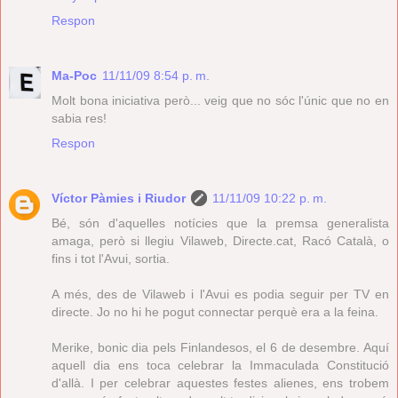
Respon
Ma-Poc
11/11/09 8:54 p. m.
Molt bona iniciativa però... veig que no sóc l'únic que no en
sabia res!
Respon
Víctor Pàmies i Riudor
11/11/09 10:22 p. m.
Bé, són d'aquelles notícies que la premsa generalista
amaga, però si llegiu Vilaweb, Directe.cat, Racó Català, o
fins i tot l'Avui, sortia.
A més, des de Vilaweb i l'Avui es podia seguir per TV en
directe. Jo no hi he pogut connectar perquè era a la feina.
Merike, bonic dia pels Finlandesos, el 6 de desembre. Aquí
aquell dia ens toca celebrar la Immaculada Constitució
d'allà. I per celebrar aquestes festes alienes, ens trobem