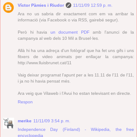
Víctor Pàmies i Riudor
11/11/09 12:59 p. m.
Ara no us sabria dir exactament com em va arribar la
informació (via Facebook o via RSS, gairebé segur).
Però hi havia
un document PDF
amb l'anunci de la
campanya al web dels 10 Mil a Brusel·les.
Allà hi ha una adreça d'un fotògraf que ha fet uns gifs i uns
fitxers de video animats per enllaçar la campanya:
http://www.lluisbrunet.cat/11
Vaig deixar programat l'apunt per a les 11.11 de l'11 de l'11,
i ja no hi havia pensat més.
Ara veig que Vilaweb i l'Avui ho estan televisant en directe.
Respon
merike
11/11/09 3:54 p. m.
Independence Day (Finland) - Wikipedia, the free
encyclopedia