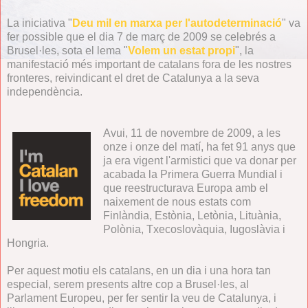
La iniciativa "
Deu mil en marxa per l'autodeterminació
" va
fer possible que el dia 7 de març de 2009 se celebrés a
Brusel·les, sota el lema "
Volem un estat propi
", la
manifestació més important de catalans fora de les nostres
fronteres, reivindicant el dret de Catalunya a la seva
independència.
Avui, 11 de novembre de 2009, a les
onze i onze del matí, ha fet 91 anys que
ja era vigent l'armistici que va donar per
acabada la Primera Guerra Mundial i
que reestructurava Europa amb el
naixement de nous estats com
Finlàndia, Estònia, Letònia, Lituània,
Polònia, Txecoslovàquia, Iugoslàvia i
Hongria.
Per aquest motiu els catalans, en un dia i una hora tan
especial, serem presents altre cop a Brusel·les, al
Parlament Europeu, per fer sentir la veu de Catalunya, i