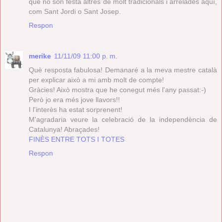
que no són festa altres de molt tradicionals i arrelades aquí,
com Sant Jordi o Sant Josep.
Respon
merike
11/11/09 11:00 p. m.
Què resposta fabulosa! Demanaré a la meva mestre català
per explicar això a mi amb molt de compte!
Gràcies! Això mostra que he conegut més l'any passat:-)
Però jo era més jove llavors!!
I l'interès ha estat sorprenent!
M'agradaria veure la celebració de la independència de
Catalunya! Abraçades!
FINÈS ENTRE TOTS I TOTES
Respon