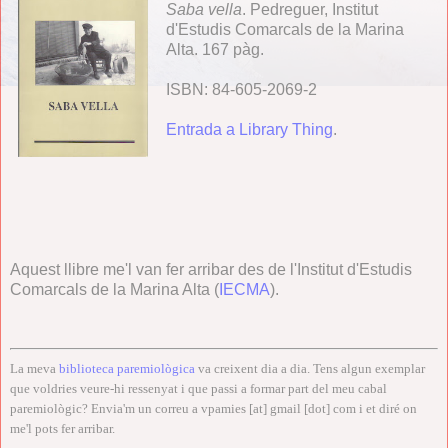
Saba vella
. Pedreguer, Institut
d'Estudis Comarcals de la Marina
Alta. 167 pàg.
ISBN: 84-605-2069-2
Entrada a Library Thing
.
Aquest llibre me'l van fer arribar des de l'Institut d'Estudis
Comarcals de la Marina Alta (
IECMA
).
La meva
biblioteca paremiològica
va creixent dia a dia. Tens algun exemplar
que voldries veure-hi ressenyat i que passi a formar part del meu cabal
paremiològic? Envia'm un correu a vpamies [at] gmail [dot] com i et diré on
me'l pots fer arribar.