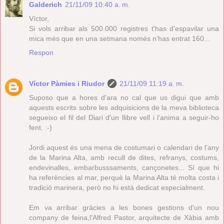
Galderich
21/11/09 10:40 a. m.
Víctor,
Si vols arribar als 500.000 registres t'has d'espavilar una
mica més que en una setmana només n'has entrat 160...
Respon
Víctor Pàmies i Riudor
21/11/09 11:19 a. m.
Suposo que a hores d'ara no cal que us digui que amb
aquests escrits sobre les adquisicions de la meva biblioteca
segueixo el fil del
Diari d'un llibre vell
i l'anima a seguir-ho
fent. :-)
Jordi aquest és una mena de costumari o calendari de l'any
de la Marina Alta, amb recull de dites, refranys, costums,
endevinalles, embarbusssaments, cançonetes... Sí que hi
ha referències al mar, perquè la Marina Alta té molta costa i
tradició marinera, però no hi està dedicat especialment.
Em va arribar gràcies a les bones gestions d'un nou
company de feina,l'Alfred Pastor, arquitecte de Xàbia amb