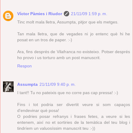
Víctor Pàmies i Riudor
21/11/09 1:59 p. m.
Tinc molt mala lletra, Assumpta, pitjor que els metges.
Tan mala lletra, que de vegades ni jo entenc què hi he
posat en un tros de paper. :-)
Ara, fins després de Vilafranca no existeixo. Potser després
ho provo i us torturo amb un post manuscrit.
Respon
Assumpta
21/11/09 9:40 p. m.
I tant!! Tu no pateixis que no corre pas cap pressa! :-)
Fins i tot podria ser divertit veure si som capaços
d'endevinar què posa!
O podries posar refranys i frases fetes, a veure si les
entenem, així no et sortiries de la temàtica del teu blog i
tindríem un valuosíssim manuscrit teu :-))