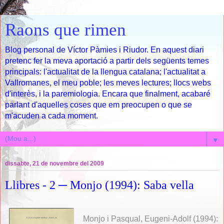
Raons que rimen
Blog personal de Víctor Pàmies i Riudor. En aquest diari
pretenc fer la meva aportació a partir dels següents temes
principals: l'actualitat de la llengua catalana; l'actualitat a
Vallromanes, el meu poble; les meves lectures; llocs webs
d'interès, i la paremiologia. Encara que finalment, acabaré
parlant d'aquelles coses que em preocupen o que se
m'acuden a cada moment.
▼
dissabte, 21 de novembre del 2009
Llibres - 2 ─ Monjo (1994): Saba vella
Monjo i Pasqual, Eugeni-Adolf (1994):