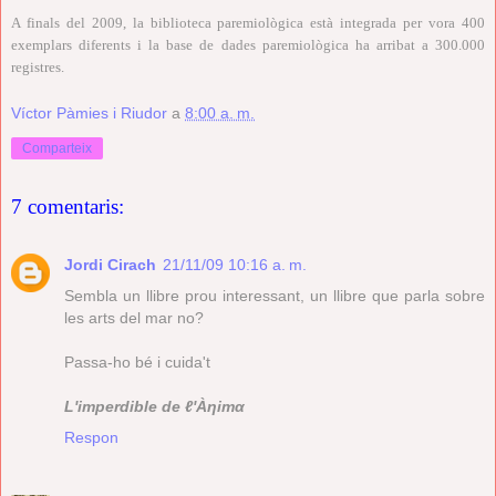
A finals del 2009, la biblioteca paremiològica està integrada per vora 400
exemplars diferents i la base de dades paremiològica ha arribat a 300.000
registres.
Víctor Pàmies i Riudor
a
8:00 a. m.
Comparteix
7 comentaris:
Jordi Cirach
21/11/09 10:16 a. m.
Sembla un llibre prou interessant, un llibre que parla sobre
les arts del mar no?
Passa-ho bé i cuida't
L'imperdible de ℓ'Àηimα
Respon