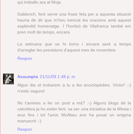
qui treballo ara al Moja.
Galderich, fent servir una frase feta per a aquesta situació
hauria de dir que m'heu trencat les oracions amb aquest
esplèndid homenatge. I l'horitzó de Vilafranca també em
pren molt de temps, encara.
La setmana que ve hi torno i encara seré a temps
d'arreglar les previsions d'aquest mes de novembre.
Respon
Assumpta
21/11/09 1:48 p. m.
Algun dia et trobarem a tu a les enciclopèdies, Víctor! :-)
n'estic segura!
No t'animes a fer un post a mà? :-) Alguns blogs de la
catosfera ja ho estàn fent, va ser una iniciativa de la Mireia i
avui fins i tot l'amic McAbeu ens ha posat un enigma
manuscrit :-)
Respon