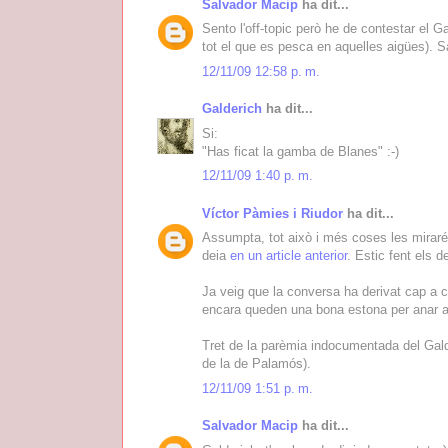
Salvador Macip
ha dit...
Sento l'off-topic però he de contestar el 
tot el que es pesca en aquelles aigües). S
12/11/09 12:58 p. m.
Galderich
ha dit...
Si:
"Has ficat la gamba de Blanes" :-)
12/11/09 1:40 p. m.
Víctor Pàmies i Riudor
ha dit...
Assumpta, tot això i més coses les miraré
deia
en un article anterior
. Estic fent els 
Ja veig que la conversa ha derivat cap a 
encara queden una bona estona per anar a
Tret de la parèmia indocumentada del Gald
de la de Palamós).
12/11/09 1:51 p. m.
Salvador Macip
ha dit...