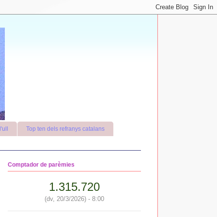
'ull
Top ten dels refranys catalans
Comptador de parèmies
1.315.720
(dv, 20/3/2026) - 8:00