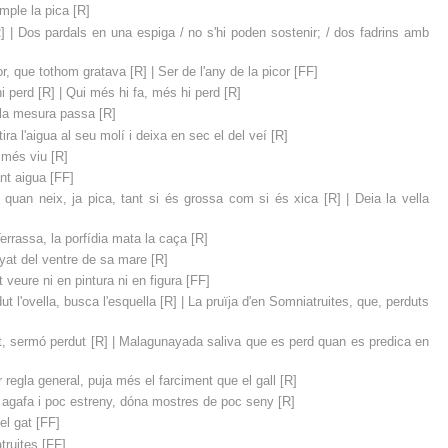
mple la pica [R]
R] | Dos pardals en una espiga / no s'hi poden sostenir; / dos fadrins amb
or, que tothom gratava [R] | Ser de l'any de la picor [FF]
i perd [R] | Qui més hi fa, més hi perd [R]
 la mesura passa [R]
ira l'aigua al seu molí i deixa en sec el del veí [R]
i més viu [R]
nt aigua [FF]
, quan neix, ja pica, tant si és grossa com si és xica [R] | Deia la vella
errassa, la porfídia mata la caça [R]
yat del ventre de sa mare [R]
 veure ni en pintura ni en figura [FF]
t l'ovella, busca l'esquella [R] | La pruïja d'en Somniatruites, que, perduts
rt, sermó perdut [R] | Malagunayada saliva que es perd quan es predica en
r regla general, puja més el farciment que el gall [R]
t agafa i poc estreny, dóna mostres de poc seny [R]
el gat [FF]
truites [FF]