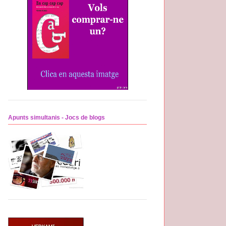
Apunts simultanis - Jocs de blogs