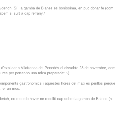
Galderich. Sí, la gamba de Blanes és boníssima, en puc donar fe (com
abem si surt a cap refrany?
 d'explicar a Vilafranca del Penedès el dissabte 28 de novembre, com
deures per portar-ho una mica preparadet :-)
components gastronòmics i aquestes hores del matí és perillós perquè
 fer un mos.
erich, no recordo haver-ne recollit cap sobre la gamba de Balnes (ni