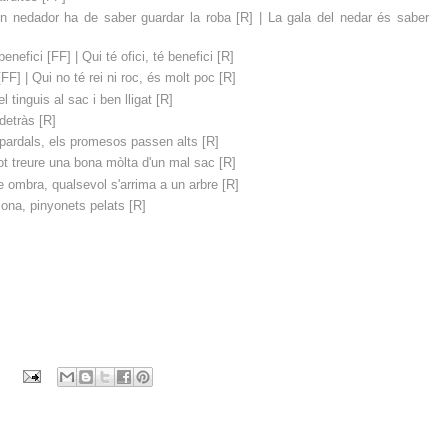
on nedador ha de saber guardar la roba [R] | La gala del nedar és saber
benefici [FF] | Qui té ofici, té benefici [R]
[FF] | Qui no té rei ni roc, és molt poc [R]
l tinguis al sac i ben lligat [R]
detràs [R]
e pardals, els promesos passen alts [R]
ot treure una bona mòlta d'un mal sac [R]
 ombra, qualsevol s'arrima a un arbre [R]
mona, pinyonets pelats [R]