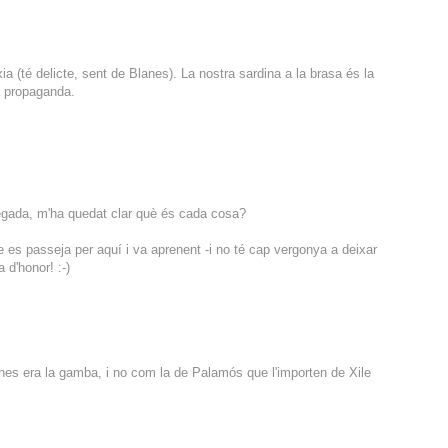
a (té delicte, sent de Blanes). La nostra sardina a la brasa és la
a propaganda.
egada, m'ha quedat clar què és cada cosa?
ue es passeja per aquí i va aprenent -i no té cap vergonya a deixar
 d'honor! :-)
anes era la gamba, i no com la de Palamós que l'importen de Xile