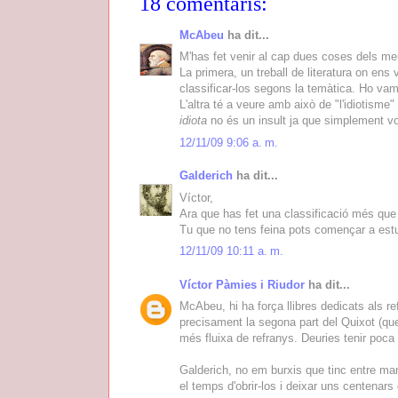
18 comentaris:
McAbeu
ha dit...
M'has fet venir al cap dues coses dels me
La primera, un treball de literatura on ens v
classificar-los segons la temàtica. Ho vam
L'altra té a veure amb això de "l'idiotisme
idiota
no és un insult ja que simplement vo
12/11/09 9:06 a. m.
Galderich
ha dit...
Víctor,
Ara que has fet una classificació més que 
Tu que no tens feina pots començar a estudia
12/11/09 10:11 a. m.
Víctor Pàmies i Riudor
ha dit...
McAbeu, hi ha força llibres dedicats als r
precisament la segona part del Quixot (que
més fluixa de refranys. Deuries tenir poca 
Galderich, no em burxis que tinc entre ma
el temps d'obrir-los i deixar uns centenars