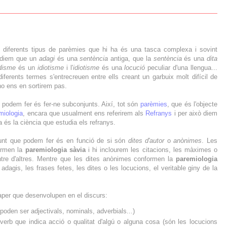
els diferents tipus de parèmies que hi ha és una tasca complexa i sovint
n diem que un
adagi
és una
sentència
antiga, que la
sentència
és una
dita
disme
és un
idiotisme
i l'
idiotisme
és una
locució
peculiar d'una llengua...
iferents termes s'entrecreuen entre ells creant un garbuix molt difícil de
 no ens en sortirem pas.
 podem fer és fer-ne subconjunts. Així, tot són
parèmies
, que és l'objecte
miologia
, encara que usualment ens referirem als
Refranys
i per això diem
a és la ciència que estudia els refranys.
unt que podem fer és en funció de si són
dites d'autor
o
anònimes
. Les
formen la
paremiologia sàvia
i hi inclourem les citacions, les màximes o
ntre d'altres. Mentre que les dites anònimes conformen la
paremiologia
 adagis, les frases fetes, les dites o les locucions, el veritable giny de la
paper que desenvolupen en el discurs:
poden ser adjectivals, nominals, adverbials...)
erb que indica acció o qualitat d'algú o alguna cosa (són les locucions