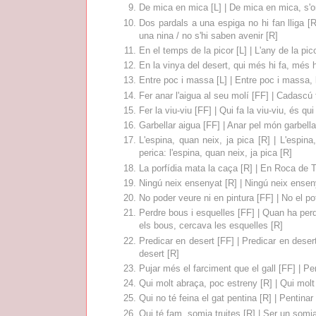
De mica en mica [L] | De mica en mica, s'o
Dos pardals a una espiga no hi fan lliga [
una nina / no s'hi saben avenir [R]
En el temps de la picor [L] | L'any de la pic
En la vinya del desert, qui més hi fa, més h
Entre poc i massa [L] | Entre poc i massa,
Fer anar l'aigua al seu molí [FF] | Cadascú t
Fer la viu-viu [FF] | Qui fa la viu-viu, és qu
Garbellar aigua [FF] | Anar pel món garbella
L'espina, quan neix, ja pica [R] | L'espina
perica: l'espina, quan neix, ja pica [R]
La porfídia mata la caça [R] | En Roca de T
Ningú neix ensenyat [R] | Ningú neix ensen
No poder veure ni en pintura [FF] | No el pot
Perdre bous i esquelles [FF] | Quan ha perdu
els bous, cercava les esquelles [R]
Predicar en desert [FF] | Predicar en dese
desert [R]
Pujar més el farciment que el gall [FF] | Pe
Qui molt abraça, poc estreny [R] | Qui mol
Qui no té feina el gat pentina [R] | Pentinar 
Qui té fam, somia truites [R] | Ser un somia