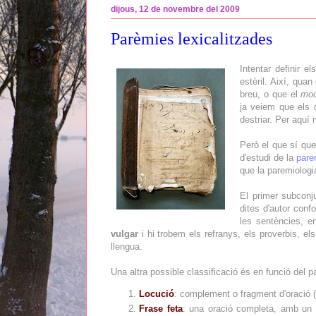
dijous, 12 de novembre del 2009
Parèmies lexicalitzades
Intentar definir 
estèril. Així, qua
breu, o que el
mo
ja veiem que els d
destriar. Per aquí
Però el que sí que
d'estudi de la
pare
que la paremiologi
El primer subconj
dites d'autor con
les sentències, e
vulgar
i hi trobem els refranys, els proverbis, els
llengua.
Una altra possible classificació és en funció del 
Locució
: complement o fragment d'oració (
Frase feta
: una oració completa, amb un v