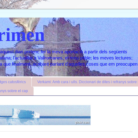
rimen
aquest diari pretenc fer la meva aportació a partir dels següents
atalana; l'actualitat a Vallromanes, el meu poble; les meves lectures;
ara que finalment, acabaré parlant d'aquelles coses que em preocupen
ges catosfèrics
Verkami: Amb cara i ulls. Diccionari de dites i refranys sobre l
anys sobre el cap