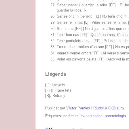
Saber nedar i guardar la roba [FF] | El b
guardar la roba [R]
Sense ofici ni benefici [L] | No tenir ofici ni 
Sense rei ni roc [L] | Viure sense rei ni roc 
Ser al sac [FF] | No diguis blat fins que no e
Tenir bon nas [FF] | Qui té bon nas, té bon 
Tenir pardalets al cap [FF] | Pel cap ple d
Treure dues mòltes d'un sac [FF] | No es p
Veure's sense ombra [FF] | Al veure's sense
Voler els pinyons pelats [FF] | Això vol la 
Llegenda
[L]: Locució
[FF]: Frase feta
[R]: Refrany
Publicat per
Víctor Pàmies i Riudor
a
8:00 a. m.
Etiquetes:
parèmies lexicalitzades
,
paremiologia