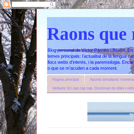
Raons que 
Blog personal de Víctor Pàmies i Riudor. En 
temes principals: l'actualitat de la llengua c
llocs webs d'interès, i la paremiologia. Enc
o que se m'acuden a cada moment.
Pàgina principal
Apunts simultanis: homenat
Verkami: En cap cap cap. Diccionari de dites i refr