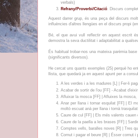
verbals)
Refrany/Proverbi/Citació
: Discurs comple
Aquest darrer grup, és una peça del discurs mol
influències d'altres llengües en el discurs propi (e
Bé, el que avui vull reflectir en aquest escrit 
demostra la seva ductilitat i adaptabilitat a qualse
És habitual trobar-nos una mateixa parèmia base 
(significants diversos).
He cercat uns quants exemples (25) perquè ho ent
llista, que quedarà ja en aquest apunt per a consul
A les verdes i a les madures [L] | Fer-li pa
Acabar de sortir de l'ou [FF] - Acabat d'eixir
Afluixar la mosca [FF] | Afluixes la mosca, 
Anar per llana i tornar esquilat [FF] | El 
moltó escuat anà per llana i tornà trasquilat
Caure de cul [FF] | Els més valents cauen 
Caure de la paella a les brases [FF] | Sardi
Comptes vells, baralles noves [R] | Tres qu
Cornut i pagar el beure [R] | Ésser cornut i