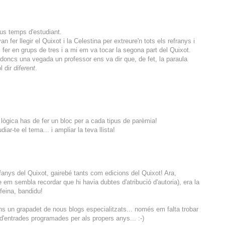
us temps d'estudiant.
an fer llegir el Quixot i la Celestina per extreure'n tots els refranys i
 fer en grups de tres i a mi em va tocar la segona part del Quixot.
" doncs una vegada un professor ens va dir que, de fet, la paraula
l dir
diferent
.
lògica has de fer un bloc per a cada tipus de parèmia!
r-te el tema... i ampliar la teva llista!
efanys del Quixot, gairebé tants com edicions del Quixot! Ara,
 em sembla recordar que hi havia dubtes d'atribució d'autoria), era la
feina, bandidu!
ns un grapadet de nous blogs especialitzats... només em falta trobar
 d'entrades programades per als propers anys... :-)