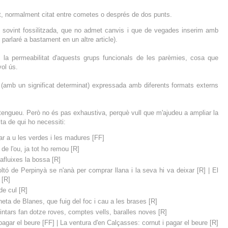
t, normalment citat entre cometes o després de dos punts.
t sovint fossilitzada, que no admet canvis i que de vegades inserim amb
n parlaré a bastament en un altre article).
és la permeabilitat d'aquests grups funcionals de les parèmies, cosa que
vol ús.
(amb un significat determinat) expressada amb diferents formats externs
engueu. Però no és pas exhaustiva, perquè vull que m'ajudeu a ampliar la
ta de qui ho necessiti:
gar a u les verdes i les madures [FF]
 de l'ou, ja tot ho remou [R]
afluixes la bossa [R]
moltó de Perpinyà se n'anà per comprar llana i la seva hi va deixar [R] | El
 [R]
de cul [R]
neta de Blanes, que fuig del foc i cau a les brases [R]
intars fan dotze roves, comptes vells, baralles noves [R]
 pagar el beure [FF] | La ventura d'en Calçasses: cornut i pagar el beure [R]