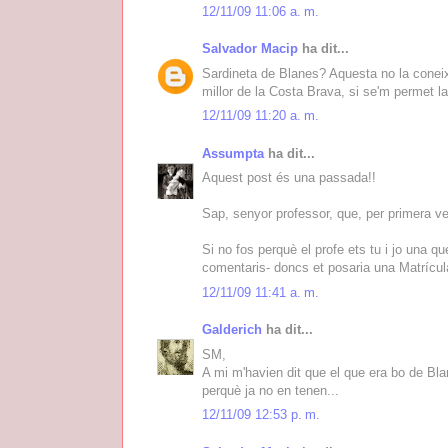
12/11/09 11:06 a. m.
Salvador Macip
ha dit...
Sardineta de Blanes? Aquesta no la coneixi
millor de la Costa Brava, si se'm permet l
12/11/09 11:20 a. m.
Assumpta
ha dit...
Aquest post és una passada!!
Sap, senyor professor, que, per primera v
Si no fos perquè el profe ets tu i jo una q
comentaris- doncs et posaria una Matrícula
12/11/09 11:41 a. m.
Galderich
ha dit...
SM,
A mi m'havien dit que el que era bo de Bl
perquè ja no en tenen...
12/11/09 12:53 p. m.