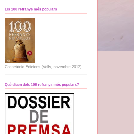
Els 100 refranys més populars
Cossetània Edicions (Valls, novembre 2012)
Què diuen dels 100 refranys més populars?