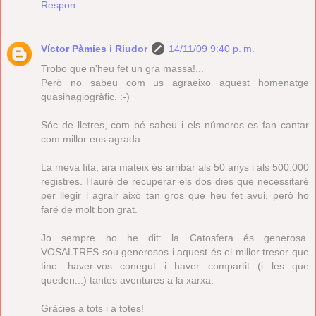
Respon
Víctor Pàmies i Riudor
14/11/09 9:40 p. m.
Trobo que n'heu fet un gra massa!...
Però no sabeu com us agraeixo aquest homenatge
quasihagiogràfic. :-)
Sóc de lletres, com bé sabeu i els números es fan cantar
com millor ens agrada.
La meva fita, ara mateix és arribar als 50 anys i als 500.000
registres. Hauré de recuperar els dos dies que necessitaré
per llegir i agrair això tan gros que heu fet avui, però ho
faré de molt bon grat.
Jo sempre ho he dit: la Catosfera és generosa.
VOSALTRES sou generosos i aquest és el millor tresor que
tinc: haver-vos conegut i haver compartit (i les que
queden...) tantes aventures a la xarxa.
Gràcies a tots i a totes!