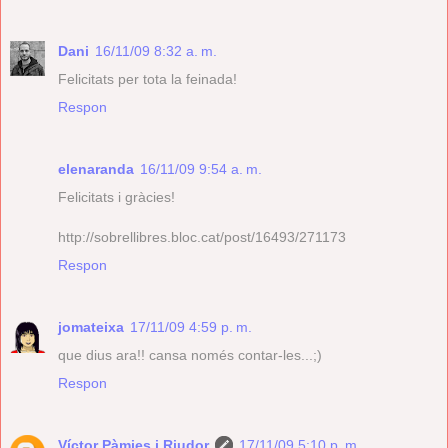
Dani
16/11/09 8:32 a. m.
Felicitats per tota la feinada!
Respon
elenaranda
16/11/09 9:54 a. m.
Felicitats i gràcies!
http://sobrellibres.bloc.cat/post/16493/271173
Respon
jomateixa
17/11/09 4:59 p. m.
que dius ara!! cansa només contar-les...;)
Respon
Víctor Pàmies i Riudor
17/11/09 5:10 p. m.