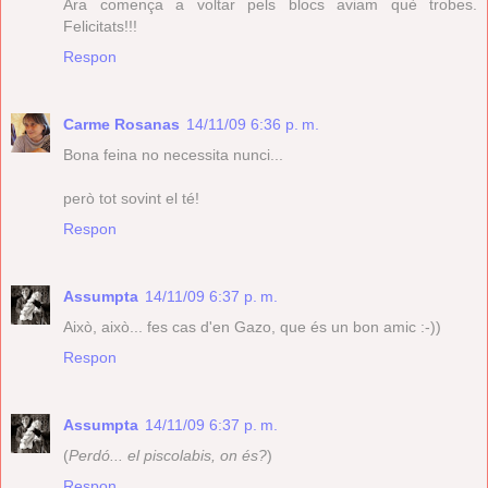
Ara comença a voltar pels blocs aviam què trobes.
Felicitats!!!
Respon
Carme Rosanas
14/11/09 6:36 p. m.
Bona feina no necessita nunci...
però tot sovint el té!
Respon
Assumpta
14/11/09 6:37 p. m.
Això, això... fes cas d'en Gazo, que és un bon amic :-))
Respon
Assumpta
14/11/09 6:37 p. m.
(
Perdó... el piscolabis, on és?
)
Respon