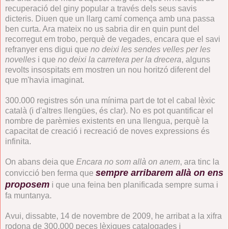
recuperació del giny popular a través dels seus savis
dicteris. Diuen que un llarg camí comença amb una passa
ben curta. Ara mateix no us sabria dir en quin punt del
recorregut em trobo, perquè de vegades, encara que el savi
refranyer ens digui que
no deixi les sendes velles per les
novelles
i que
no deixi la carretera per la drecera
, alguns
revolts insospitats em mostren un nou horitzó diferent del
que m'havia imaginat.
300.000 registres són una mínima part de tot el cabal lèxic
català (i d'altres llengües, és clar). No es pot quantificar el
nombre de parèmies existents en una llengua, perquè la
capacitat de creació i recreació de noves expressions és
infinita.
On abans deia que
Encara no som allà on anem
, ara tinc la
sempre arribarem allà on ens
convicció ben ferma que
proposem
i que una feina ben planificada sempre suma i
fa muntanya.
Avui, dissabte, 14 de novembre de 2009, he arribat a la xifra
rodona de 300.000 peces lèxiques catalogades i