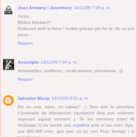
Joan Arimany i Juventeny
14/11/09 7:39 p. m.
Víctor,
Moltes felicitats!!!
Endavant amb la feina i moltes gràcies per fer-la. No es pot
parar...
Respon
Assumpta
14/11/09 7:44 p. m.
Ameeeetlles, avellanes, cacahueeeets, panseeees :-))
Respon
Salvador Macip
14/11/09 8:01 p. m.
Ets un crac, nano, ho sabies? ;-) Tens tota la catosfera
il·luminada de felicitacions (qualsevol diria que estàvem
esperant aquest moment...). Te les mereixes totes! Al
bloGuejat hi ha també una
espelma
amb el teu nom. Apa,
ara 300.000 més, que això no és res! Prou festejar i a