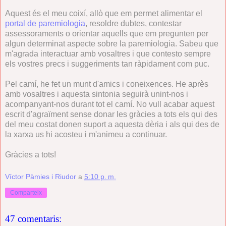
Aquest és el meu coixí, allò que em permet alimentar el
portal de paremiologia
, resoldre dubtes, contestar
assessoraments o orientar aquells que em pregunten per
algun determinat aspecte sobre la paremiologia. Sabeu que
m'agrada interactuar amb vosaltres i que contesto sempre
els vostres precs i suggeriments tan ràpidament com puc.
Pel camí, he fet un munt d'amics i coneixences. He après
amb vosaltres i aquesta sintonia seguirà unint-nos i
acompanyant-nos durant tot el camí. No vull acabar aquest
escrit d'agraïment sense donar les gràcies a tots els qui des
del meu costat donen suport a aquesta dèria i als qui des de
la xarxa us hi acosteu i m'animeu a continuar.
Gràcies a tots!
Víctor Pàmies i Riudor
a
5:10 p. m.
Comparteix
47 comentaris: