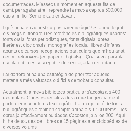
documentades. M'assec un moment en aquesta fita del
camí, per agafar aire i reprendre la marxa cap als 500.000,
cap al milió. Sempre cap endavant.
I què hi ha en aquest corpus paremiològic? Si aneu llegint
els blogs hi trobareu les referències bibliogràfiques usades:
fonts orals, fonts periodístiques, fonts digitals, obres
literàries, diccionaris, monografies locals, llibres d'infants,
apunts de cursos, recopilacions particulars que m'heu anat
cedint, refranyers (en paper o digitals)... Qualsevol paraula
escrita o dita és susceptible de ser caçada i recordada.
I al darrere hi ha una estratègia de prioritzar aquells
materials més valuosos o difícils de trobar o consultar.
Actualment la meva biblioteca particular s'acosta als 400
exemplars. Obres especialitzades o que tangencialment
poden tenir un interès lexicogràfic. La recopilació de fonts
bibliogràfiques a tenir en compte arriba als 1.500 ítems. I les
obres ja efectivament buidades s'acosten ja a les 200. Aquí
hi ha de tot, des de llibres de 15 pàgines a enciclopèdies de
diversos volums.