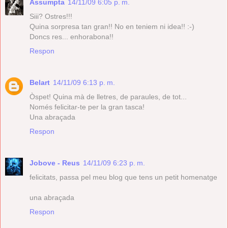
Assumpta
14/11/09 6:05 p. m.
Siii? Ostres!!!
Quina sorpresa tan gran!! No en teniem ni idea!! :-)
Doncs res... enhorabona!!
Respon
Belart
14/11/09 6:13 p. m.
Òspet! Quina mà de lletres, de paraules, de tot...
Només felicitar-te per la gran tasca!
Una abraçada
Respon
Jobove - Reus
14/11/09 6:23 p. m.
felicitats, passa pel meu blog que tens un petit homenatge
una abraçada
Respon