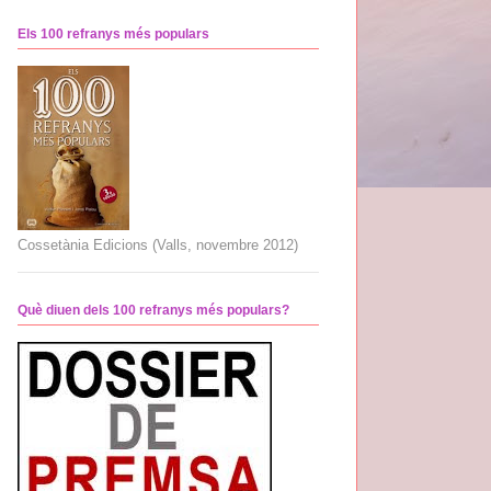
Els 100 refranys més populars
Cossetània Edicions (Valls, novembre 2012)
Què diuen dels 100 refranys més populars?