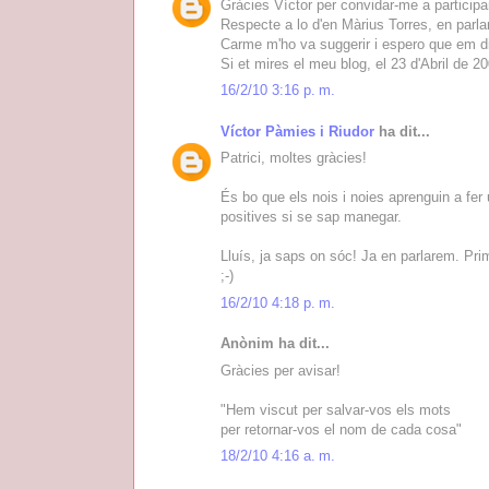
Gràcies Víctor per convidar-me a participar
Respecte a lo d'en Màrius Torres, en parl
Carme m'ho va suggerir i espero que em d
Si et mires el meu blog, el 23 d'Abril de 20
16/2/10 3:16 p. m.
Víctor Pàmies i Riudor
ha dit...
Patrici, moltes gràcies!
És bo que els nois i noies aprenguin a fe
positives si se sap manegar.
Lluís, ja saps on sóc! Ja en parlarem. Pri
;-)
16/2/10 4:18 p. m.
Anònim ha dit...
Gràcies per avisar!
"Hem viscut per salvar-vos els mots
per retornar-vos el nom de cada cosa"
18/2/10 4:16 a. m.