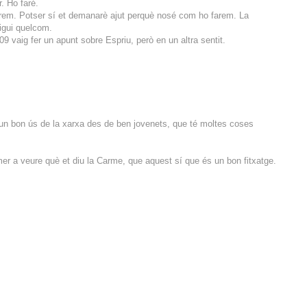
. Ho faré.
arem. Potser sí et demanarè ajut perquè nosé com ho farem. La
igui quelcom.
09 vaig fer un apunt sobre Espriu, però en un altra sentit.
r un bon ús de la xarxa des de ben jovenets, que té moltes coses
mer a veure què et diu la Carme, que aquest sí que és un bon fitxatge.