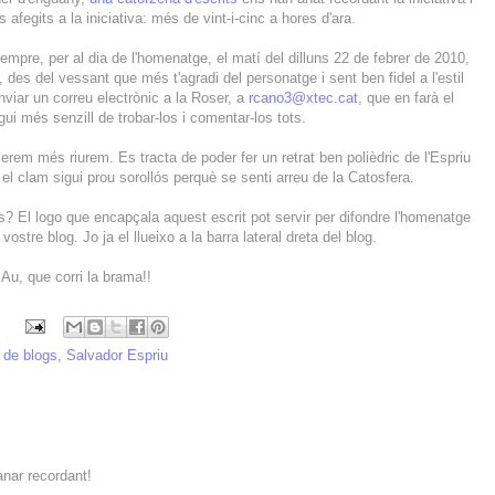
afegits a la iniciativa: més de vint-i-cinc a hores d'ara.
mpre, per al dia de l'homenatge, el matí del dilluns 22 de febrer de 2010,
des del vessant que més t'agradi del personatge i sent ben fidel a l'estil
enviar un correu electrònic a la Roser, a
rcano3@xtec.cat
, que en farà el
i més senzill de trobar-los i comentar-los tots.
rem més riurem. Es tracta de poder fer un retrat ben polièdric de l'Espriu
el clam sigui prou sorollós perquè se senti arreu de la Catosfera.
tes? El logo que encapçala aquest escrit pot servir per difondre l'homenatge
ostre blog. Jo ja el llueixo a la barra lateral dreta del blog.
Au, que corri la brama!!
 de blogs
,
Salvador Espriu
anar recordant!