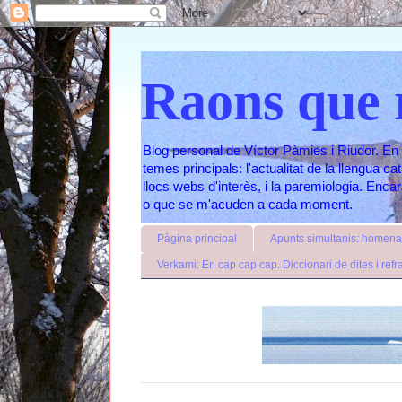
Raons que 
Blog personal de Víctor Pàmies i Riudor. En 
temes principals: l'actualitat de la llengua c
llocs webs d'interès, i la paremiologia. Enc
o que se m'acuden a cada moment.
Pàgina principal
Apunts simultanis: homenat
Verkami: En cap cap cap. Diccionari de dites i refr