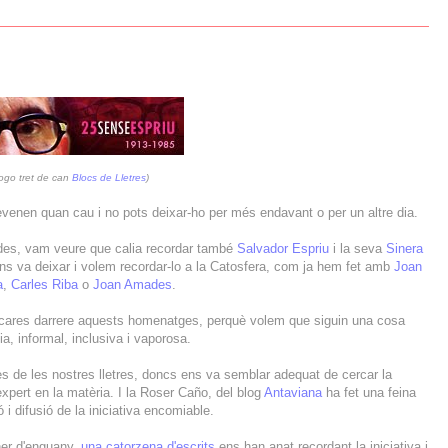
ogo tret de can
Blocs de Lletres
)
enen quan cau i no pots deixar-ho per més endavant o per un altre dia.
des, vam veure que calia recordar també
Salvador Espriu
i la seva
Sinera
 ens va deixar i volem recordar-lo a la Catosfera, com ja hem fet amb
Joan
a
,
Carles Riba
o
Joan Amades
.
cares darrere aquests homenatges, perquè volem que siguin una cosa
a, informal, inclusiva i vaporosa.
es de les nostres lletres, doncs ens va semblar adequat de cercar la
expert en la matèria. I la Roser Caño, del blog
Antaviana
ha fet una feina
ó i difusió de la iniciativa encomiable.
ner d'enguany,
una catorzena d'escrits
ens han anat recordant la iniciativa i