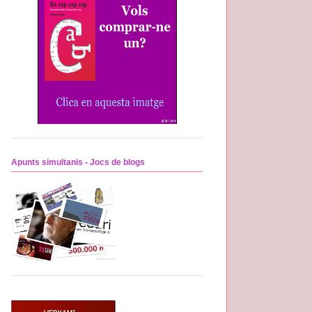
Apunts simultanis - Jocs de blogs