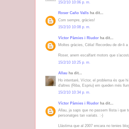
15/2/10 10:06 p. m.
Roser Caño Valls
ha dit...
Com sempre, gràcies!
15/2/10 10:08 p. m.
Víctor Pàmies i Riudor
ha dit...
Moltes gràcies, Cèlia! Recordeu de dir-li a 
Roser, anem escalfant motors que s'acosta
15/2/10 10:25 p. m.
Allau
ha dit...
Ho intentaré, Víctor, el problema és que 
d'altres (Riba, Espriu) em queden més llun
15/2/10 10:34 p. m.
Víctor Pàmies i Riudor
ha dit...
Allau, ja saps que no passem llista i que 
personatges tan variats. :-)
Llàstima que al 2007 encara no tenies blog