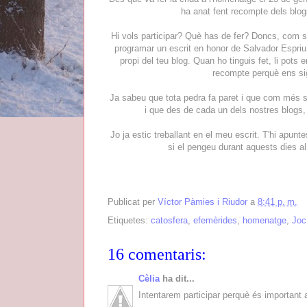
ha anat fent recompte dels blogs 
Hi vols participar? Què has de fer? Doncs, com se
programar un escrit en honor de Salvador Espriu, 
propi del teu blog. Quan ho tinguis fet, li pots 
recompte perquè ens sigu
Ja sabeu que tota pedra fa paret i que com més se
i que des de cada un dels nostres blogs, 
Jo ja estic treballant en el meu escrit. T'hi apun
si el pengeu durant aquests dies al v
Publicat per
Víctor Pàmies i Riudor
a
8:41 p. m.
Etiquetes:
catosfera
,
efemèrides
,
homenatge
,
Joc
16 comentaris:
Cèlia
ha dit...
Intentarem participar perquè és important 