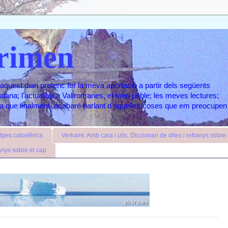
rimen
aquest diari pretenc fer la meva aportació a partir dels següents
atalana; l'actualitat a Vallromanes, el meu poble; les meves lectures;
ara que finalment, acabaré parlant d'aquelles coses que em preocupen
ges catosfèrics
Verkami: Amb cara i ulls. Diccionari de dites i refranys sobre l
anys sobre el cap