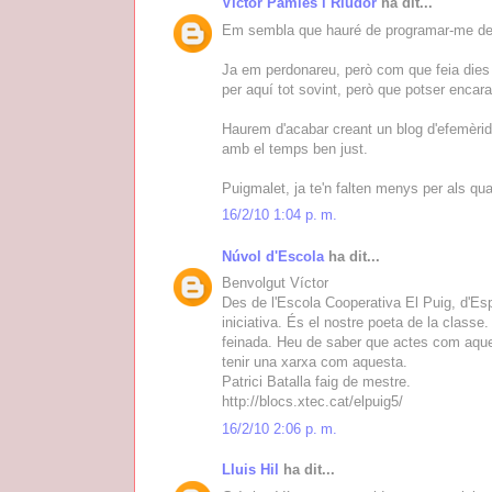
Víctor Pàmies i Riudor
ha dit...
Em sembla que hauré de programar-me de 
Ja em perdonareu, però com que feia dies 
per aquí tot sovint, però que potser encar
Haurem d'acabar creant un blog d'efemèride
amb el temps ben just.
Puigmalet, ja te'n falten menys per als qua
16/2/10 1:04 p. m.
Núvol d'Escola
ha dit...
Benvolgut Víctor
Des de l'Escola Cooperativa El Puig, d'Es
iniciativa. És el nostre poeta de la classe
feinada. Heu de saber que actes com aquest
tenir una xarxa com aquesta.
Patrici Batalla faig de mestre.
http://blocs.xtec.cat/elpuig5/
16/2/10 2:06 p. m.
Lluis Hil
ha dit...