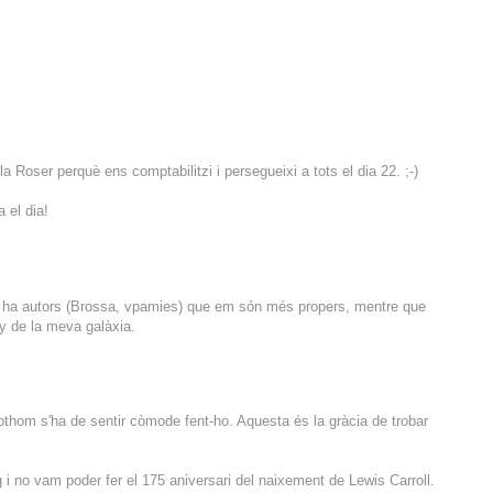
la Roser perquè ens comptabilitzi i persegueixi a tots el dia 22. ;-)
 el dia!
hi ha autors (Brossa, vpamies) que em són més propers, mentre que
y de la meva galàxia.
tothom s'ha de sentir còmode fent-ho. Aquesta és la gràcia de trobar
 i no vam poder fer el 175 aniversari del naixement de Lewis Carroll.