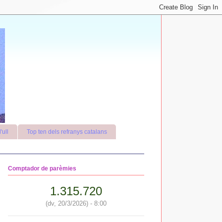
'ull
Top ten dels refranys catalans
Comptador de parèmies
1.315.720
(dv, 20/3/2026) - 8:00