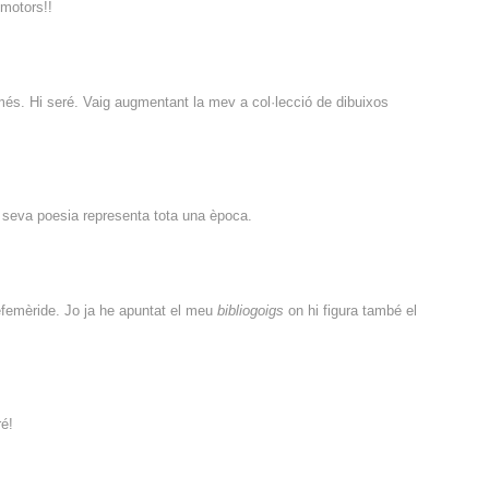
 motors!!
 més. Hi seré. Vaig augmentant la mev a col·lecció de dibuixos
 seva poesia representa tota una època.
’efemèride. Jo ja he apuntat el meu
bibliogoigs
on hi figura també el
ré!