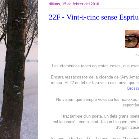
dilluns, 15 de febrer del 2010
22F - Vint-i-cinc sense Espriu
(L
Les efemèrides tenen aquestes coses, que esdev
Encara ressacossos de la cloenda de l'Any Ama
mítica. El 22 de febrer farà vint-i-cinc anys que
Bross
No volíem que sempre veiéssiu les mateixes 
espontàni
I tractant-se d'un poeta, un dels grans poet
col·laboració i complicitat d'algun blogaire més 
d'organitzaci
Des que va fer la crida a l'homenatge el 23 de ge