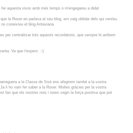
fer aquesta visos amb més temps o m'engegareu a dida!
que la Roser en parlava al seu blog, em vaig oblidar dels qui veníeu
a no coneixíeu el blog Antaviana.
s per centralitzar tots aquests recordatoris, que sempre hi arribem
ranta. Va que t'espero. :-)
parreguera a la Classe de Sisè ens afegirem també a la vostra
. Ja li ho vam fer saber a la Roser. Moltes gràcies per la vostra
 fan que els nostres nois i noies vegin la força positiva que pot