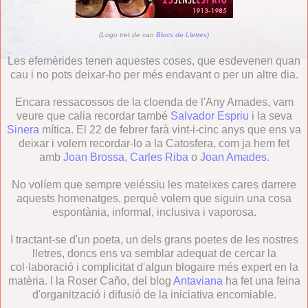
(Logo tret de can
Blocs de Lletres
)
Les efemèrides tenen aquestes coses, que esdevenen quan
cau i no pots deixar-ho per més endavant o per un altre dia.
Encara ressacossos de la cloenda de l'Any Amades, vam
veure que calia recordar també
Salvador Espriu
i la seva
Sinera
mítica. El 22 de febrer farà vint-i-cinc anys que ens va
deixar i volem recordar-lo a la Catosfera, com ja hem fet
amb
Joan Brossa
,
Carles Riba
o
Joan Amades
.
No volíem que sempre veiéssiu les mateixes cares darrere
aquests homenatges, perquè volem que siguin una cosa
espontània, informal, inclusiva i vaporosa.
I tractant-se d'un poeta, un dels grans poetes de les nostres
lletres, doncs ens va semblar adequat de cercar la
col·laboració i complicitat d'algun blogaire més expert en la
matèria. I la Roser Caño, del blog
Antaviana
ha fet una feina
d'organització i difusió de la iniciativa encomiable.