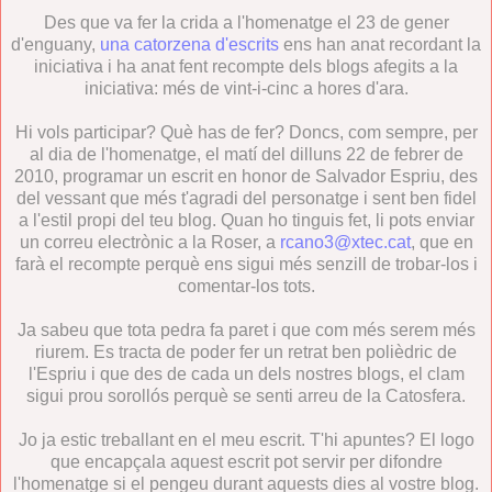
Des que va fer la crida a l'homenatge el 23 de gener
d'enguany,
una catorzena d'escrits
ens han anat recordant la
iniciativa i ha anat fent recompte dels blogs afegits a la
iniciativa: més de vint-i-cinc a hores d'ara.
Hi vols participar? Què has de fer? Doncs, com sempre, per
al dia de l'homenatge, el matí del dilluns 22 de febrer de
2010, programar un escrit en honor de Salvador Espriu, des
del vessant que més t'agradi del personatge i sent ben fidel
a l'estil propi del teu blog. Quan ho tinguis fet, li pots enviar
un correu electrònic a la Roser, a
rcano3@xtec.cat
, que en
farà el recompte perquè ens sigui més senzill de trobar-los i
comentar-los tots.
Ja sabeu que tota pedra fa paret i que com més serem més
riurem. Es tracta de poder fer un retrat ben polièdric de
l'Espriu i que des de cada un dels nostres blogs, el clam
sigui prou sorollós perquè se senti arreu de la Catosfera.
Jo ja estic treballant en el meu escrit. T'hi apuntes? El logo
que encapçala aquest escrit pot servir per difondre
l'homenatge si el pengeu durant aquests dies al vostre blog.