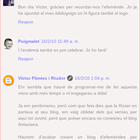
Bon dia Víctor, gràcies per recordar-nos l’efemèride. Jo ja
he apuntat el meu
bibliogoigs
on hi figura també el logo.
Respon
Puigmalet
16/2/10 11:49 a. m.
I l'endemà també es pot celebrar. Jo ho faré!
Respon
Víctor Pàmies i Riudor
16/2/10 1:04 p. m.
Em sembla que hauré de programar-me de fer aquesta
visos amb més temps o m'engegareu a dida!
Ja em perdonareu, però com que feia dies que la Roser en
parlava al seu blog, em vaig oblidar dels qui veníeu per
aquí tot sovint, però que potser encara no coneixíeu el blog
Antaviana.
Haurem d'acabar creant un blog d'efemèrides per