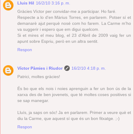
Lluis Hil
16/2/10 3:16 p. m.
Gràcies Víctor per convidar-me a participar. Ho faré.
Respecte a lo d'en Màrius Torres, en parlarem. Potser sí et
demanarè ajut perquè nosé com ho farem. La Carme m'ho
va suggerir i espero que em digui quelcom.
Si et mires el meu blog, el 23 d'Abril de 2009 vaig fer un
apunt sobre Espriu, però en un altra sentit.
Respon
Víctor Pàmies i Riudor
16/2/10 4:18 p. m.
Patrici, moltes gràcies!
És bo que els nois i noies aprenguin a fer un bon ús de la
xarxa des de ben jovenets, que té moltes coses positives si
se sap manegar.
Lluís, ja saps on sóc! Ja en parlarem. Primer a veure què et
diu la Carme, que aquest sí que és un bon fitxatge. ;-)
Respon