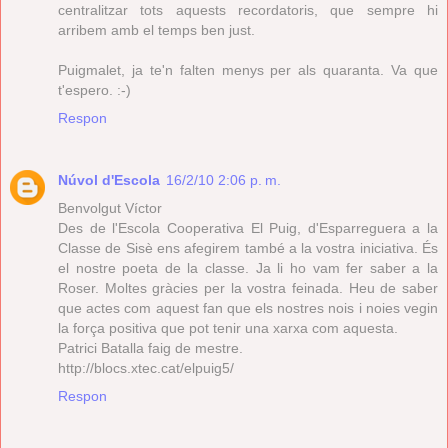
centralitzar tots aquests recordatoris, que sempre hi
arribem amb el temps ben just.
Puigmalet, ja te'n falten menys per als quaranta. Va que
t'espero. :-)
Respon
Núvol d'Escola
16/2/10 2:06 p. m.
Benvolgut Víctor
Des de l'Escola Cooperativa El Puig, d'Esparreguera a la
Classe de Sisè ens afegirem també a la vostra iniciativa. És
el nostre poeta de la classe. Ja li ho vam fer saber a la
Roser. Moltes gràcies per la vostra feinada. Heu de saber
que actes com aquest fan que els nostres nois i noies vegin
la força positiva que pot tenir una xarxa com aquesta.
Patrici Batalla faig de mestre.
http://blocs.xtec.cat/elpuig5/
Respon