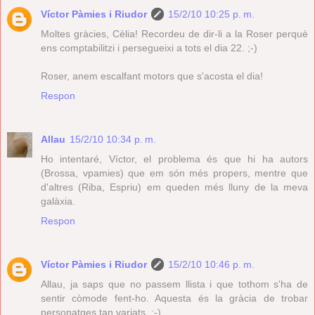
Víctor Pàmies i Riudor
15/2/10 10:25 p. m.
Moltes gràcies, Cèlia! Recordeu de dir-li a la Roser perquè
ens comptabilitzi i persegueixi a tots el dia 22. ;-)
Roser, anem escalfant motors que s'acosta el dia!
Respon
Allau
15/2/10 10:34 p. m.
Ho intentaré, Víctor, el problema és que hi ha autors
(Brossa, vpamies) que em són més propers, mentre que
d'altres (Riba, Espriu) em queden més lluny de la meva
galàxia.
Respon
Víctor Pàmies i Riudor
15/2/10 10:46 p. m.
Allau, ja saps que no passem llista i que tothom s'ha de
sentir còmode fent-ho. Aquesta és la gràcia de trobar
personatges tan variats. :-)