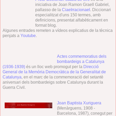
iniciativa de Joan Ramon Graell Gabriel,
pallasso de la
CiaeIrracionael
. Diccionari
especialitzat d'uns 150 termes, amb
definicions, presentat alfabèticament en
format blog.
Algunes entrades remeten a vídeos explicatius de la tècnica
penjats a
Youtube
.
Actes commemoratius dels
bombardeigs a Catalunya
(1936-1939)
és un lloc web promogut per la
Direcció
General de la Memòria Democràtica de la Generalitat de
Catalunya
, en el marc de la commemoració del setantè
aniversari dels bombardeigs sobre Catalunya durant la
Guerra Civil.
Joan Baptista Xuriguera
(Menàrguens, 1908 -
Barcelona, 1987), conegut per