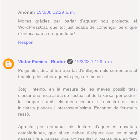
Anònim
19/3/08 12:29 a. m.
Moltes gràcies per parlar d'aquest nou projecte, el
WordPressCat, que tot just acaba de començar però que
s'enfoca cap a un gran futur!
Respon
Víctor Pàmies i Riudor
19/3/08 12:26 p. m.
Puigmalet, dec al teu apartat d'enllaços i als comentaris al
teu blog descobrir aquesta peça de museu.
Jotgi, intento, en la mesura de les meves possibilitats,
d'estar una mica al dia de l'actualitat de la xarxa, per poder-
la compartir amb els meus lectors. I la vostra és una
iniciativa pionera i interessantíssima. Encantat de fer-me'n
ressò.
Aprofito per demanar als lectors d'aquestes novetats
catosfèriques, que si en sabeu d'alguna que se m'hagi
passat i que penseu que pot resultar d'interès que en fem