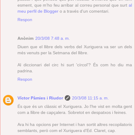
esment, que m'ho feu arribar al correu personal que surt
al
meu perfil de Blogger
o a través d'un comentari.
Respon
Anònim
20/3/08 7:48 a. m.
Diuen que el llibre dels verbs del Xuriguera va ser un dels
més venuts per la Setmana del llibre.
Al diccionari del circ hi surt 'círcol'? És com ho diu ma
padrina.
Respon
Víctor Pàmies i Riudor
20/3/08 11:15 a. m.
És que és un clàssic el Xuriguera. Jo l'he vist en molta gent
com a llibre de capçalera. Sobretot en despatxos i feines.
Ara hi ha opcions per Internet i han sortit altres recopilatoris
semblants, però com el Xuriguera d'Ed. Claret, cap.