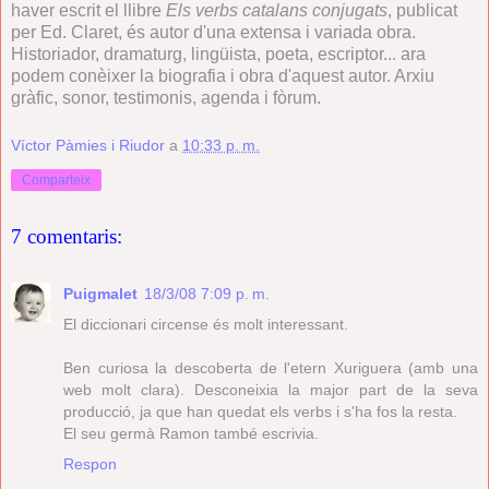
haver escrit el llibre
Els verbs catalans conjugats
, publicat
per Ed. Claret, és autor d'una extensa i variada obra.
Historiador, dramaturg, lingüista, poeta, escriptor... ara
podem conèixer la biografia i obra d'aquest autor. Arxiu
gràfic, sonor, testimonis, agenda i fòrum.
Víctor Pàmies i Riudor
a
10:33 p. m.
Comparteix
7 comentaris:
Puigmalet
18/3/08 7:09 p. m.
El diccionari circense és molt interessant.
Ben curiosa la descoberta de l'etern Xuriguera (amb una
web molt clara). Desconeixia la major part de la seva
producció, ja que han quedat els verbs i s'ha fos la resta.
El seu germà Ramon també escrivia.
Respon