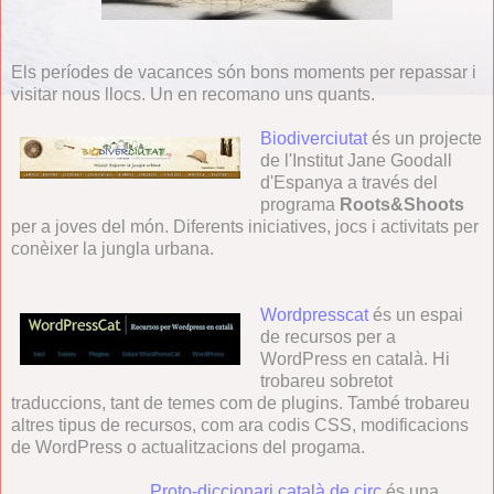
Els períodes de vacances són bons moments per repassar i
visitar nous llocs. Un en recomano uns quants.
Biodiverciutat
és un projecte
de l'Institut Jane Goodall
d'Espanya a través del
programa
Roots&Shoots
per a joves del món. Diferents iniciatives, jocs i activitats per
conèixer la jungla urbana.
Wordpresscat
és un espai
de recursos per a
WordPress en català. Hi
trobareu sobretot
traduccions, tant de temes com de plugins. També trobareu
altres tipus de recursos, com ara codis CSS, modificacions
de WordPress o actualitzacions del progama.
Proto-diccionari català de circ
és una