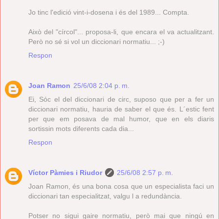
Jo tinc l'edició vint-i-dosena i és del 1989... Compta.
Això del "círcol"... proposa-li, que encara el va actualitzant.
Però no sé si vol un diccionari normatiu... ;-)
Respon
Joan Ramon
25/6/08 2:04 p. m.
Ei, Sóc el del diccionari de circ, suposo que per a fer un
diccionari normatiu, hauria de saber el que és. L´estic fent
per que em posava de mal humor, que en els diaris
sortissin mots diferents cada dia...
Respon
Víctor Pàmies i Riudor
25/6/08 2:57 p. m.
Joan Ramon, és una bona cosa que un especialista faci un
diccionari tan especialitzat, valgu l a redundància.
Potser no sigui gaire normatiu, però mai que ningú en