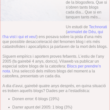
de la blogosfera. Que si
s'obren tants blogs
cada dia... Que si en
tanquen tants més...
Un estudi de
Technorati
(
animalet de Déu, qui
t'ha vist i qui et veu!
) ens posava sobre la pista d'una més
que possible desacceleració del fenomen blog i els més
catastrofistes i apocalíptics ja parlaven de la mort dels blogs.
Siguem empírics i aportem proves fefaents. L'estiu de l'any
2005 (fa gairebé 4 anys, doncs), Vilaweb va publicar un
especial sobre blogs de la catosfera:
Blocs per prendre'n
nota
. Una selecció dels millors blogs del moment a la
catosfera, presentats un cada dia.
A dia d'avui, gairebé quatre anys després, en quina situació
es troben aquells blogs? Dades per a l'estadística:
Donen error: 6 blogs (19%)
Darrer apunt del 2005: 1 blog (3%)