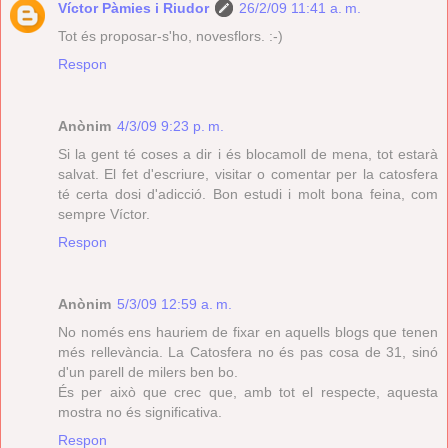
Víctor Pàmies i Riudor
26/2/09 11:41 a. m.
Tot és proposar-s'ho, novesflors. :-)
Respon
Anònim
4/3/09 9:23 p. m.
Si la gent té coses a dir i és blocamoll de mena, tot estarà
salvat. El fet d'escriure, visitar o comentar per la catosfera
té certa dosi d'adicció. Bon estudi i molt bona feina, com
sempre Víctor.
Respon
Anònim
5/3/09 12:59 a. m.
No només ens hauriem de fixar en aquells blogs que tenen
més rellevància. La Catosfera no és pas cosa de 31, sinó
d'un parell de milers ben bo.
És per això que crec que, amb tot el respecte, aquesta
mostra no és significativa.
Respon