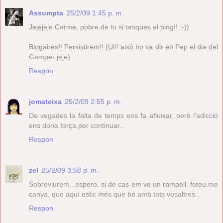
Assumpta
25/2/09 1:45 p. m.
Jejejeje Carme, pobre de tu si tanques el blog!! :-))
Blogaires!! Persistirem!! (Ui!! això ho va dir en Pep el dia del
Gamper jeje)
Respon
jomateixa
25/2/09 2:55 p. m.
De vegades la falta de temps ens fa afluixar, però l'adicció
ens dona força per continuar...
Respon
zel
25/2/09 3:58 p. m.
Sobreviurem...espero, si de cas em ve un rampell, foteu.me
canya, que aquí estic més que bé amb tots vosaltres...
Respon