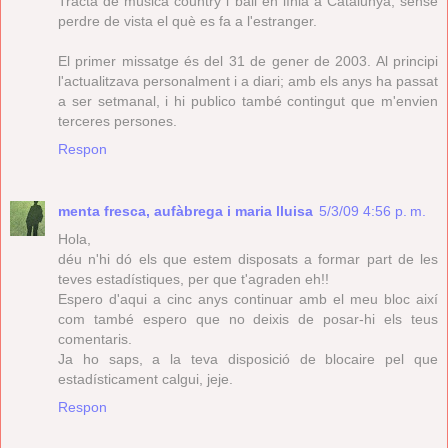
Tracta de música country i ball en línia a Catalunya, sense
perdre de vista el què es fa a l'estranger.
El primer missatge és del 31 de gener de 2003. Al principi
l'actualitzava personalment i a diari; amb els anys ha passat
a ser setmanal, i hi publico també contingut que m'envien
terceres persones.
Respon
menta fresca, aufàbrega i maria lluisa
5/3/09 4:56 p. m.
Hola,
déu n'hi dó els que estem disposats a formar part de les
teves estadístiques, per que t'agraden eh!!
Espero d'aqui a cinc anys continuar amb el meu bloc així
com també espero que no deixis de posar-hi els teus
comentaris.
Ja ho saps, a la teva disposició de blocaire pel que
estadísticament calgui, jeje.
Respon