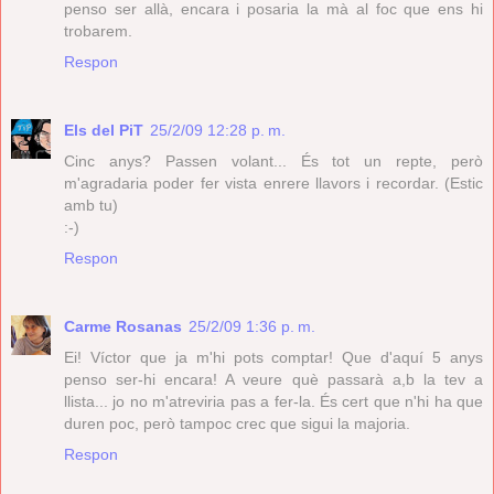
penso ser allà, encara i posaria la mà al foc que ens hi
trobarem.
Respon
Els del PiT
25/2/09 12:28 p. m.
Cinc anys? Passen volant... És tot un repte, però
m'agradaria poder fer vista enrere llavors i recordar. (Estic
amb tu)
:-)
Respon
Carme Rosanas
25/2/09 1:36 p. m.
Ei! Víctor que ja m'hi pots comptar! Que d'aquí 5 anys
penso ser-hi encara! A veure què passarà a,b la tev a
llista... jo no m'atreviria pas a fer-la. És cert que n'hi ha que
duren poc, però tampoc crec que sigui la majoria.
Respon