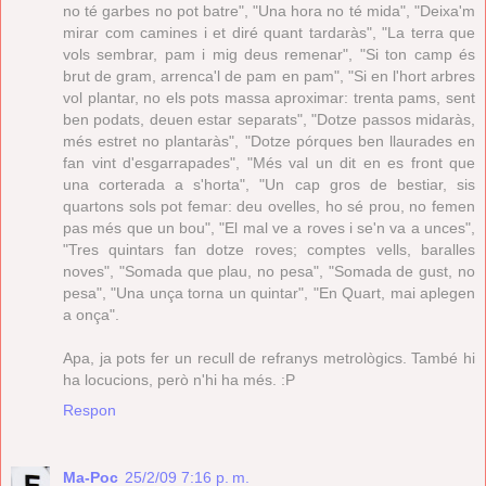
no té garbes no pot batre", "Una hora no té mida", "Deixa'm
mirar com camines i et diré quant tardaràs", "La terra que
vols sembrar, pam i mig deus remenar", "Si ton camp és
brut de gram, arrenca'l de pam en pam", "Si en l'hort arbres
vol plantar, no els pots massa aproximar: trenta pams, sent
ben podats, deuen estar separats", "Dotze passos midaràs,
més estret no plantaràs", "Dotze pórques ben llaurades en
fan vint d'esgarrapades", "Més val un dit en es front que
una corterada a s'horta", "Un cap gros de bestiar, sis
quartons sols pot femar: deu ovelles, ho sé prou, no femen
pas més que un bou", "El mal ve a roves i se'n va a unces",
"Tres quintars fan dotze roves; comptes vells, baralles
noves", "Somada que plau, no pesa", "Somada de gust, no
pesa", "Una unça torna un quintar", "En Quart, mai aplegen
a onça".
Apa, ja pots fer un recull de refranys metrològics. També hi
ha locucions, però n'hi ha més. :P
Respon
Ma-Poc
25/2/09 7:16 p. m.