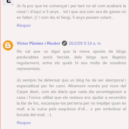
Jo fa poc que he començat i per tant no sé com acabarà la
cosa! I d'aquí a 5 anys... tot i que ara com ara de ganes no
en falten ;)! I com diu el Sergi, 5 anys passen volant...
Respon
Víctor Pàmies i Riudor
26/2/09 9:14 a. m.
No cal que us digui que la meva aposta de blogs
perdurables anirà farcida dels blogs que llegeixo
regularment, entre els quals hi sou molts de vosaltres
representats.
Jo sempre he defensat que un blog ha de ser atemporal i
especialitzat per fer camí. Altrament només pot viure del
Carpe diem, com els diaris que cada dia amuntegàvem a
casa i l'única utilitat que els restava era ajudar a encendre
la llar de foc, escampar-los pel terra per no trepitjar quan és
moll, a la cuina pels esquitxos d'oli... o per embolicar el
bocata del matí. :-)
Respon