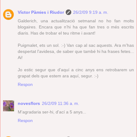
Víctor Pàmies i Riudor
26/2/09 9:19 a. m.
Galderich, una actualització setmanal no ho fan molts
blogaires. Encara que n'hi ha que fan tres o més escrits
diaris. Has de trobar el teu ritme i avant!
Puigmalet, ets un sol. :-) Van cap al sac aquests. Ara m'has
despertat l'avidesa, de saber que també hi ha frases fetes...
Ai!
Jo estic segur que d'aquí a cinc anys ens retrobarem un
grapat dels que estem ara aquí, segur. :-)
Respon
novesflors
26/2/09 11:36 a. m.
M'agradaria ser-hi, d'ací a 5 anys...
Respon