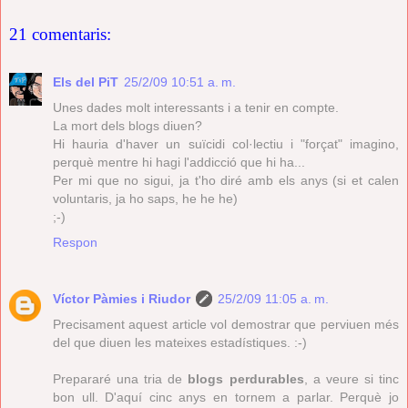
21 comentaris:
Els del PiT
25/2/09 10:51 a. m.
Unes dades molt interessants i a tenir en compte.
La mort dels blogs diuen?
Hi hauria d'haver un suïcidi col·lectiu i "forçat" imagino,
perquè mentre hi hagi l'addicció que hi ha...
Per mi que no sigui, ja t'ho diré amb els anys (si et calen
voluntaris, ja ho saps, he he he)
;-)
Respon
Víctor Pàmies i Riudor
25/2/09 11:05 a. m.
Precisament aquest article vol demostrar que perviuen més
del que diuen les mateixes estadístiques. :-)
Prepararé una tria de
blogs perdurables
, a veure si tinc
bon ull. D'aquí cinc anys en tornem a parlar. Perquè jo