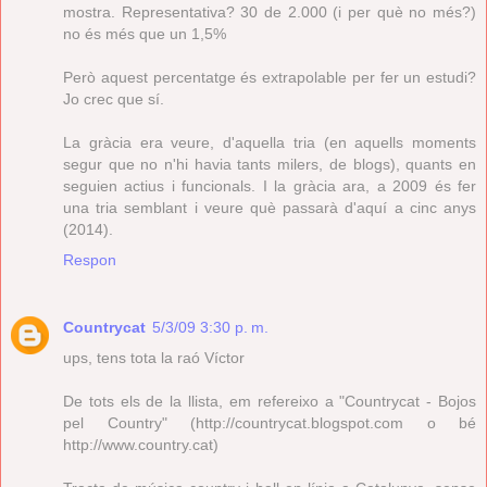
mostra. Representativa? 30 de 2.000 (i per què no més?)
no és més que un 1,5%
Però aquest percentatge és extrapolable per fer un estudi?
Jo crec que sí.
La gràcia era veure, d'aquella tria (en aquells moments
segur que no n'hi havia tants milers, de blogs), quants en
seguien actius i funcionals. I la gràcia ara, a 2009 és fer
una tria semblant i veure què passarà d'aquí a cinc anys
(2014).
Respon
Countrycat
5/3/09 3:30 p. m.
ups, tens tota la raó Víctor
De tots els de la llista, em refereixo a "Countrycat - Bojos
pel Country" (http://countrycat.blogspot.com o bé
http://www.country.cat)