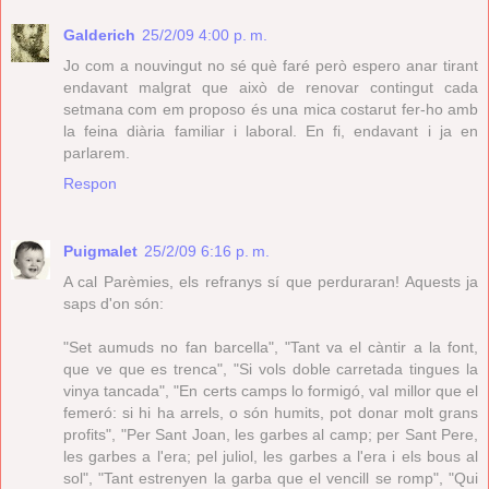
Galderich
25/2/09 4:00 p. m.
Jo com a nouvingut no sé què faré però espero anar tirant
endavant malgrat que això de renovar contingut cada
setmana com em proposo és una mica costarut fer-ho amb
la feina diària familiar i laboral. En fi, endavant i ja en
parlarem.
Respon
Puigmalet
25/2/09 6:16 p. m.
A cal Parèmies, els refranys sí que perduraran! Aquests ja
saps d'on són:
"Set aumuds no fan barcella", "Tant va el càntir a la font,
que ve que es trenca", "Si vols doble carretada tingues la
vinya tancada", "En certs camps lo formigó, val millor que el
femeró: si hi ha arrels, o són humits, pot donar molt grans
profits", "Per Sant Joan, les garbes al camp; per Sant Pere,
les garbes a l'era; pel juliol, les garbes a l'era i els bous al
sol", "Tant estrenyen la garba que el vencill se romp", "Qui