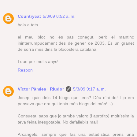
Countrycat
5/3/09 8:52 a. m.
hola a tots
el meu bloc no és pas conegut, però el mantinc
ininterrumpudament des de gener de 2003. És un granet
de sorra més dins la blocosfera catalana.
I que per molts anys!
Respon
Víctor Pàmies i Riudor
5/3/09 9:17 a. m.
Josep, quin dels 14 blogs que tens? Déu n'hi do! I jo em
pensava que era qui tenia més blogs del món! :-)
Consueta, saps que jo també valoro (i aprofito) moltíssim la
teva feina inesgotable. No defalleixis mai!
Arcangelo, sempre que fas una estadística prens una