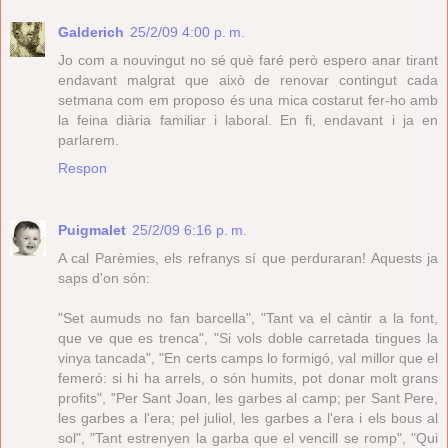
Galderich
25/2/09 4:00 p. m.
Jo com a nouvingut no sé què faré però espero anar tirant
endavant malgrat que això de renovar contingut cada
setmana com em proposo és una mica costarut fer-ho amb
la feina diària familiar i laboral. En fi, endavant i ja en
parlarem.
Respon
Puigmalet
25/2/09 6:16 p. m.
A cal Parèmies, els refranys sí que perduraran! Aquests ja
saps d'on són:
"Set aumuds no fan barcella", "Tant va el càntir a la font,
que ve que es trenca", "Si vols doble carretada tingues la
vinya tancada", "En certs camps lo formigó, val millor que el
femeró: si hi ha arrels, o són humits, pot donar molt grans
profits", "Per Sant Joan, les garbes al camp; per Sant Pere,
les garbes a l'era; pel juliol, les garbes a l'era i els bous al
sol", "Tant estrenyen la garba que el vencill se romp", "Qui