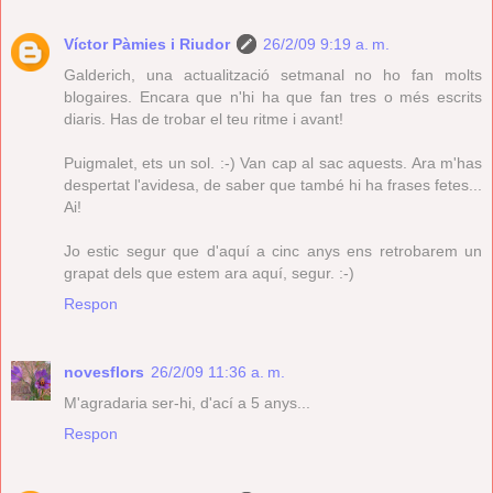
Víctor Pàmies i Riudor
26/2/09 9:19 a. m.
Galderich, una actualització setmanal no ho fan molts
blogaires. Encara que n'hi ha que fan tres o més escrits
diaris. Has de trobar el teu ritme i avant!
Puigmalet, ets un sol. :-) Van cap al sac aquests. Ara m'has
despertat l'avidesa, de saber que també hi ha frases fetes...
Ai!
Jo estic segur que d'aquí a cinc anys ens retrobarem un
grapat dels que estem ara aquí, segur. :-)
Respon
novesflors
26/2/09 11:36 a. m.
M'agradaria ser-hi, d'ací a 5 anys...
Respon