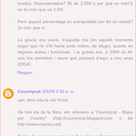
mostra. Representativa? 30 de 2.000 (i per què no més?)
no és més que un 1,5%
Però aquest percentatge és extrapolable per fer un estudi?
Jo crec que sí.
La gràcia era veure, d'aquella tria (en aquells moments
segur que no n'hi havia tants milers, de blogs), quants en
seguien actius i funcionals. I la gràcia ara, a 2009 és fer
una tria semblant i veure què passarà d'aquí a cinc anys
(2014).
Respon
Countrycat
5/3/09 3:30 p. m.
ups, tens tota la raó Víctor
De tots els de la llista, em refereixo a "Countrycat - Bojos
pel Country" (http://countrycat.blogspot.com o bé
http://www.country.cat)