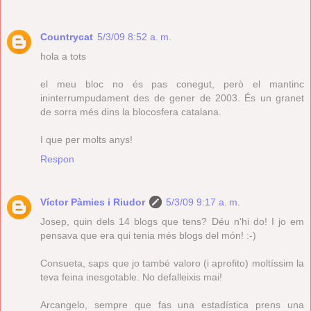
Countrycat
5/3/09 8:52 a. m.
hola a tots
el meu bloc no és pas conegut, però el mantinc
ininterrumpudament des de gener de 2003. És un granet
de sorra més dins la blocosfera catalana.
I que per molts anys!
Respon
Víctor Pàmies i Riudor
5/3/09 9:17 a. m.
Josep, quin dels 14 blogs que tens? Déu n'hi do! I jo em
pensava que era qui tenia més blogs del món! :-)
Consueta, saps que jo també valoro (i aprofito) moltíssim la
teva feina inesgotable. No defalleixis mai!
Arcangelo, sempre que fas una estadística prens una