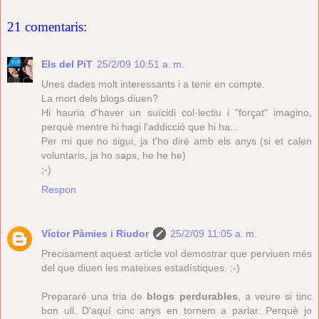
21 comentaris:
Els del PiT
25/2/09 10:51 a. m.
Unes dades molt interessants i a tenir en compte.
La mort dels blogs diuen?
Hi hauria d'haver un suïcidi col·lectiu i "forçat" imagino,
perquè mentre hi hagi l'addicció que hi ha...
Per mi que no sigui, ja t'ho diré amb els anys (si et calen
voluntaris, ja ho saps, he he he)
;-)
Respon
Víctor Pàmies i Riudor
25/2/09 11:05 a. m.
Precisament aquest article vol demostrar que perviuen més
del que diuen les mateixes estadístiques. :-)
Prepararé una tria de
blogs perdurables
, a veure si tinc
bon ull. D'aquí cinc anys en tornem a parlar. Perquè jo