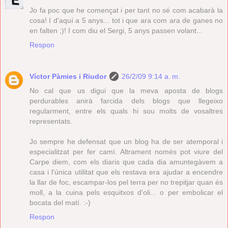
Jo fa poc que he començat i per tant no sé com acabarà la
cosa! I d'aquí a 5 anys... tot i que ara com ara de ganes no
en falten ;)! I com diu el Sergi, 5 anys passen volant...
Respon
Víctor Pàmies i Riudor
26/2/09 9:14 a. m.
No cal que us digui que la meva aposta de blogs
perdurables anirà farcida dels blogs que llegeixo
regularment, entre els quals hi sou molts de vosaltres
representats.
Jo sempre he defensat que un blog ha de ser atemporal i
especialitzat per fer camí. Altrament només pot viure del
Carpe diem, com els diaris que cada dia amuntegàvem a
casa i l'única utilitat que els restava era ajudar a encendre
la llar de foc, escampar-los pel terra per no trepitjar quan és
moll, a la cuina pels esquitxos d'oli... o per embolicar el
bocata del matí. :-)
Respon