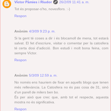
Víctor Pàmies i Riudor
26/2/09 11:41 a. m.
Tot és proposar-s'ho, novesflors. :-)
Respon
Anònim
4/3/09 9:23 p. m.
Si la gent té coses a dir i és blocamoll de mena, tot estarà
salvat. El fet d'escriure, visitar o comentar per la catosfera
té certa dosi d'adicció. Bon estudi i molt bona feina, com
sempre Víctor.
Respon
Anònim
5/3/09 12:59 a. m.
No només ens hauriem de fixar en aquells blogs que tenen
més rellevància. La Catosfera no és pas cosa de 31, sinó
d'un parell de milers ben bo.
És per això que crec que, amb tot el respecte, aquesta
mostra no és significativa.
Respon