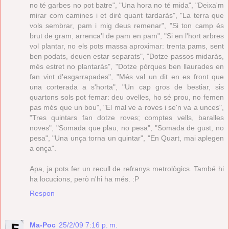
no té garbes no pot batre", "Una hora no té mida", "Deixa'm
mirar com camines i et diré quant tardaràs", "La terra que
vols sembrar, pam i mig deus remenar", "Si ton camp és
brut de gram, arrenca'l de pam en pam", "Si en l'hort arbres
vol plantar, no els pots massa aproximar: trenta pams, sent
ben podats, deuen estar separats", "Dotze passos midaràs,
més estret no plantaràs", "Dotze pórques ben llaurades en
fan vint d'esgarrapades", "Més val un dit en es front que
una corterada a s'horta", "Un cap gros de bestiar, sis
quartons sols pot femar: deu ovelles, ho sé prou, no femen
pas més que un bou", "El mal ve a roves i se'n va a unces",
"Tres quintars fan dotze roves; comptes vells, baralles
noves", "Somada que plau, no pesa", "Somada de gust, no
pesa", "Una unça torna un quintar", "En Quart, mai aplegen
a onça".
Apa, ja pots fer un recull de refranys metrològics. També hi
ha locucions, però n'hi ha més. :P
Respon
Ma-Poc
25/2/09 7:16 p. m.