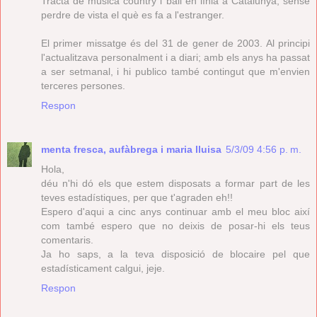
Tracta de música country i ball en línia a Catalunya, sense
perdre de vista el què es fa a l'estranger.
El primer missatge és del 31 de gener de 2003. Al principi
l'actualitzava personalment i a diari; amb els anys ha passat
a ser setmanal, i hi publico també contingut que m'envien
terceres persones.
Respon
menta fresca, aufàbrega i maria lluisa
5/3/09 4:56 p. m.
Hola,
déu n'hi dó els que estem disposats a formar part de les
teves estadístiques, per que t'agraden eh!!
Espero d'aqui a cinc anys continuar amb el meu bloc així
com també espero que no deixis de posar-hi els teus
comentaris.
Ja ho saps, a la teva disposició de blocaire pel que
estadísticament calgui, jeje.
Respon