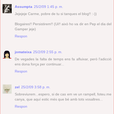
Assumpta
25/2/09 1:45 p. m.
Jejejeje Carme, pobre de tu si tanques el blog!! :-))
Blogaires!! Persistirem!! (Ui!! això ho va dir en Pep el dia del
Gamper jeje)
Respon
jomateixa
25/2/09 2:55 p. m.
De vegades la falta de temps ens fa afluixar, però l'adicció
ens dona força per continuar...
Respon
zel
25/2/09 3:58 p. m.
Sobreviurem...espero, si de cas em ve un rampell, foteu.me
canya, que aquí estic més que bé amb tots vosaltres...
Respon