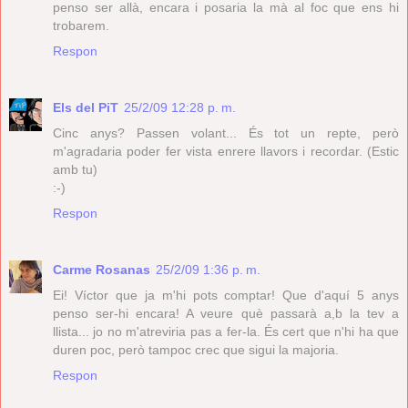
penso ser allà, encara i posaria la mà al foc que ens hi
trobarem.
Respon
Els del PiT
25/2/09 12:28 p. m.
Cinc anys? Passen volant... És tot un repte, però
m'agradaria poder fer vista enrere llavors i recordar. (Estic
amb tu)
:-)
Respon
Carme Rosanas
25/2/09 1:36 p. m.
Ei! Víctor que ja m'hi pots comptar! Que d'aquí 5 anys
penso ser-hi encara! A veure què passarà a,b la tev a
llista... jo no m'atreviria pas a fer-la. És cert que n'hi ha que
duren poc, però tampoc crec que sigui la majoria.
Respon