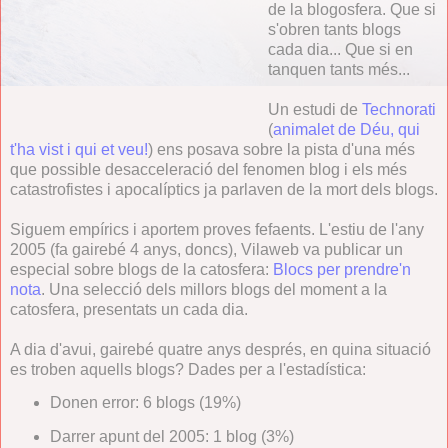
de la blogosfera. Que si
s'obren tants blogs
cada dia... Que si en
tanquen tants més...
Un estudi de
Technorati
(
animalet de Déu, qui
t'ha vist i qui et veu!
) ens posava sobre la pista d'una més
que possible desacceleració del fenomen blog i els més
catastrofistes i apocalíptics ja parlaven de la mort dels blogs.
Siguem empírics i aportem proves fefaents. L'estiu de l'any
2005 (fa gairebé 4 anys, doncs), Vilaweb va publicar un
especial sobre blogs de la catosfera:
Blocs per prendre'n
nota
. Una selecció dels millors blogs del moment a la
catosfera, presentats un cada dia.
A dia d'avui, gairebé quatre anys després, en quina situació
es troben aquells blogs? Dades per a l'estadística:
Donen error: 6 blogs (19%)
Darrer apunt del 2005: 1 blog (3%)