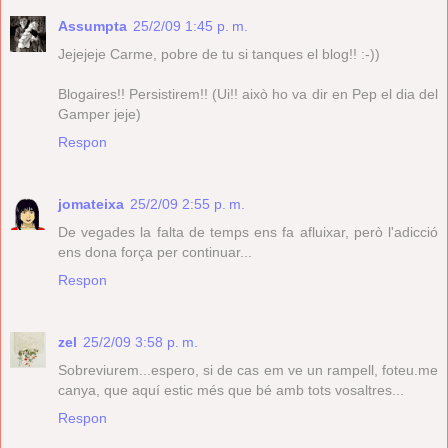
Assumpta
25/2/09 1:45 p. m.
Jejejeje Carme, pobre de tu si tanques el blog!! :-))
Blogaires!! Persistirem!! (Ui!! això ho va dir en Pep el dia del
Gamper jeje)
Respon
jomateixa
25/2/09 2:55 p. m.
De vegades la falta de temps ens fa afluixar, però l'adicció
ens dona força per continuar...
Respon
zel
25/2/09 3:58 p. m.
Sobreviurem...espero, si de cas em ve un rampell, foteu.me
canya, que aquí estic més que bé amb tots vosaltres...
Respon