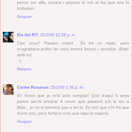
penso ser allà, encara i posaria la mà al foc que ens hi
trobarem.
Respon
Els del PiT
25/2/09 12:28 p. m.
Cinc anys? Passen volant... És tot un repte, però
m'agradaria poder fer vista enrere llavors i recordar. (Estic
amb tu)
:-)
Respon
Carme Rosanas
25/2/09 1:36 p. m.
Ei! Víctor que ja m'hi pots comptar! Que d'aquí 5 anys
penso ser-hi encara! A veure què passarà a,b la tev a
llista... jo no m'atreviria pas a fer-la. És cert que n'hi ha que
duren poc, però tampoc crec que sigui la majoria.
Respon