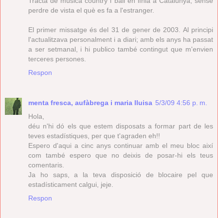
Tracta de música country i ball en línia a Catalunya, sense
perdre de vista el què es fa a l'estranger.
El primer missatge és del 31 de gener de 2003. Al principi
l'actualitzava personalment i a diari; amb els anys ha passat
a ser setmanal, i hi publico també contingut que m'envien
terceres persones.
Respon
menta fresca, aufàbrega i maria lluisa
5/3/09 4:56 p. m.
Hola,
déu n'hi dó els que estem disposats a formar part de les
teves estadístiques, per que t'agraden eh!!
Espero d'aqui a cinc anys continuar amb el meu bloc així
com també espero que no deixis de posar-hi els teus
comentaris.
Ja ho saps, a la teva disposició de blocaire pel que
estadísticament calgui, jeje.
Respon