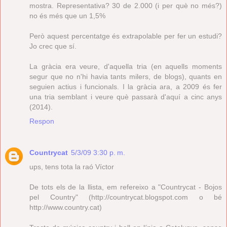
mostra. Representativa? 30 de 2.000 (i per què no més?)
no és més que un 1,5%
Però aquest percentatge és extrapolable per fer un estudi?
Jo crec que sí.
La gràcia era veure, d'aquella tria (en aquells moments
segur que no n'hi havia tants milers, de blogs), quants en
seguien actius i funcionals. I la gràcia ara, a 2009 és fer
una tria semblant i veure què passarà d'aquí a cinc anys
(2014).
Respon
Countrycat
5/3/09 3:30 p. m.
ups, tens tota la raó Víctor
De tots els de la llista, em refereixo a "Countrycat - Bojos
pel Country" (http://countrycat.blogspot.com o bé
http://www.country.cat)