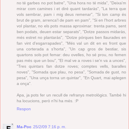
no té garbes no pot batre", "Una hora no té mida", "Deixa'm
mirar com camines i et diré quant tardaràs", "La terra que
vols sembrar, pam i mig deus remenar", "Si ton camp és
brut de gram, arrenca'l de pam en pam", "Si en l'hort arbres
vol plantar, no els pots massa aproximar: trenta pams, sent
ben podats, deuen estar separats", "Dotze passos midaràs,
més estret no plantaràs", "Dotze pórques ben llaurades en
fan vint d'esgarrapades", "Més val un dit en es front que
una corterada a s'horta", "Un cap gros de bestiar, sis
quartons sols pot femar: deu ovelles, ho sé prou, no femen
pas més que un bou", "El mal ve a roves i se'n va a unces",
"Tres quintars fan dotze roves; comptes vells, baralles
noves", "Somada que plau, no pesa", "Somada de gust, no
pesa", "Una unça torna un quintar", "En Quart, mai aplegen
a onça".
Apa, ja pots fer un recull de refranys metrològics. També hi
ha locucions, però n'hi ha més. :P
Respon
Ma-Poc
25/2/09 7:16 p. m.