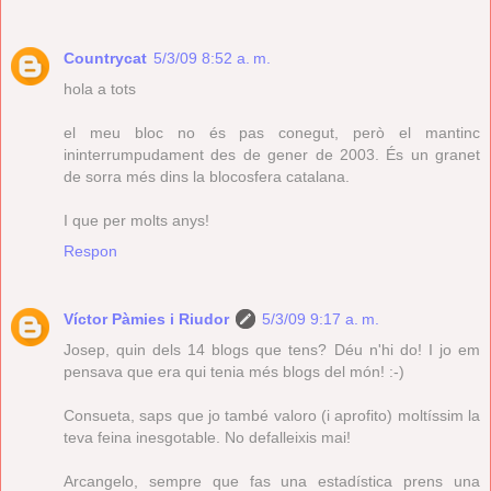
Countrycat
5/3/09 8:52 a. m.
hola a tots
el meu bloc no és pas conegut, però el mantinc
ininterrumpudament des de gener de 2003. És un granet
de sorra més dins la blocosfera catalana.
I que per molts anys!
Respon
Víctor Pàmies i Riudor
5/3/09 9:17 a. m.
Josep, quin dels 14 blogs que tens? Déu n'hi do! I jo em
pensava que era qui tenia més blogs del món! :-)
Consueta, saps que jo també valoro (i aprofito) moltíssim la
teva feina inesgotable. No defalleixis mai!
Arcangelo, sempre que fas una estadística prens una