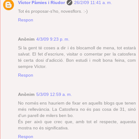
Víctor Pàmies i Riudor
26/2/09 11:41 a. m.
Tot és proposar-s'ho, novesflors. :-)
Respon
Anònim
4/3/09 9:23 p. m.
Si la gent té coses a dir i és blocamoll de mena, tot estarà
salvat. El fet d'escriure, visitar o comentar per la catosfera
té certa dosi d'adicció. Bon estudi i molt bona feina, com
sempre Víctor.
Respon
Anònim
5/3/09 12:59 a. m.
No només ens hauriem de fixar en aquells blogs que tenen
més rellevància. La Catosfera no és pas cosa de 31, sinó
d'un parell de milers ben bo.
És per això que crec que, amb tot el respecte, aquesta
mostra no és significativa.
Respon