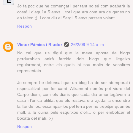
Jo fa poc que he començat i per tant no sé com acabarà la
cosa! I d'aquí a 5 anys... tot i que ara com ara de ganes no
en falten ;)! I com diu el Sergi, 5 anys passen volant...
Respon
Víctor Pàmies i Riudor
26/2/09 9:14 a. m.
No cal que us digui que la meva aposta de blogs
perdurables anirà farcida dels blogs que llegeixo
regularment, entre els quals hi sou molts de vosaltres
representats.
Jo sempre he defensat que un blog ha de ser atemporal i
especialitzat per fer camí. Altrament només pot viure del
Carpe diem, com els diaris que cada dia amuntegàvem a
casa i l'única utilitat que els restava era ajudar a encendre
la llar de foc, escampar-los pel terra per no trepitjar quan és
moll, a la cuina pels esquitxos d'oli... o per embolicar el
bocata del matí. :-)
Respon