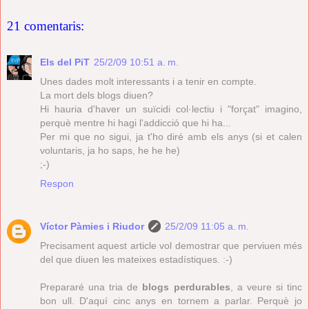
21 comentaris:
Els del PiT
25/2/09 10:51 a. m.
Unes dades molt interessants i a tenir en compte.
La mort dels blogs diuen?
Hi hauria d'haver un suïcidi col·lectiu i "forçat" imagino,
perquè mentre hi hagi l'addicció que hi ha...
Per mi que no sigui, ja t'ho diré amb els anys (si et calen
voluntaris, ja ho saps, he he he)
;-)
Respon
Víctor Pàmies i Riudor
25/2/09 11:05 a. m.
Precisament aquest article vol demostrar que perviuen més
del que diuen les mateixes estadístiques. :-)
Prepararé una tria de
blogs perdurables
, a veure si tinc
bon ull. D'aquí cinc anys en tornem a parlar. Perquè jo