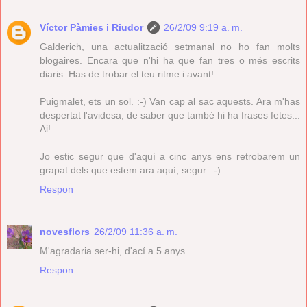
Víctor Pàmies i Riudor
26/2/09 9:19 a. m.
Galderich, una actualització setmanal no ho fan molts
blogaires. Encara que n'hi ha que fan tres o més escrits
diaris. Has de trobar el teu ritme i avant!
Puigmalet, ets un sol. :-) Van cap al sac aquests. Ara m'has
despertat l'avidesa, de saber que també hi ha frases fetes...
Ai!
Jo estic segur que d'aquí a cinc anys ens retrobarem un
grapat dels que estem ara aquí, segur. :-)
Respon
novesflors
26/2/09 11:36 a. m.
M'agradaria ser-hi, d'ací a 5 anys...
Respon