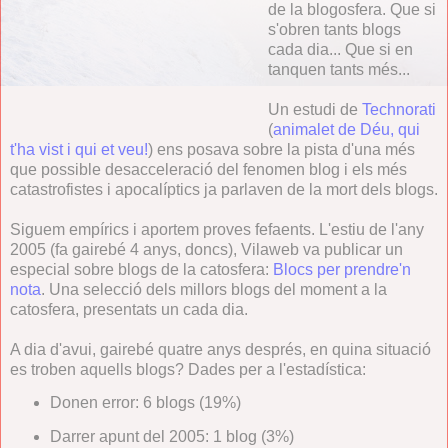
de la blogosfera. Que si
s'obren tants blogs
cada dia... Que si en
tanquen tants més...
Un estudi de
Technorati
(
animalet de Déu, qui
t'ha vist i qui et veu!
) ens posava sobre la pista d'una més
que possible desacceleració del fenomen blog i els més
catastrofistes i apocalíptics ja parlaven de la mort dels blogs.
Siguem empírics i aportem proves fefaents. L'estiu de l'any
2005 (fa gairebé 4 anys, doncs), Vilaweb va publicar un
especial sobre blogs de la catosfera:
Blocs per prendre'n
nota
. Una selecció dels millors blogs del moment a la
catosfera, presentats un cada dia.
A dia d'avui, gairebé quatre anys després, en quina situació
es troben aquells blogs? Dades per a l'estadística:
Donen error: 6 blogs (19%)
Darrer apunt del 2005: 1 blog (3%)