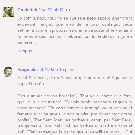
Galderich
25/2/09 4:00 p. m.
Jo com a nouvingut no sé què faré però espero anar tirant
endavant malgrat que això de renovar contingut cada
setmana com em proposo és una mica costarut fer-ho amb
la feina diària familiar i laboral. En fi, endavant i ja en
parlarem.
Respon
Puigmalet
25/2/09 6:16 p. m.
A cal Parèmies, els refranys sí que perduraran! Aquests ja
saps d'on són:
"Set aumuds no fan barcella", "Tant va el càntir a la font,
que ve que es trenca", "Si vols doble carretada tingues la
vinya tancada", "En certs camps lo formigó, val millor que el
femeró: si hi ha arrels, o són humits, pot donar molt grans
profits", "Per Sant Joan, les garbes al camp; per Sant Pere,
les garbes a l'era; pel juliol, les garbes a l'era i els bous al
sol", "Tant estrenyen la garba que el vencill se romp", "Qui