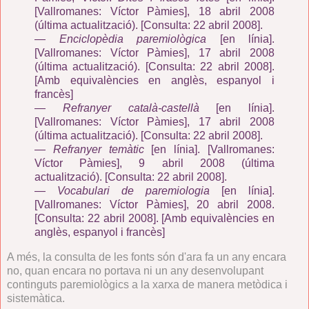
[Vallromanes: Víctor Pàmies], 18 abril 2008
(última
actualització).
[Consulta: 22 abril 2008].
—
Enciclopèdia paremiològica
[en línia].
[Vallromanes: Víctor Pàmies], 17 abril 2008
(última
actualització).
[Consulta: 22 abril 2008].
[Amb equivalències en anglès, espanyol i
francès]
—
Refranyer català-castellà
[en línia].
[Vallromanes: Víctor Pàmies], 17 abril 2008
(última actualització).
[Consulta: 22 abril 2008].
—
Refranyer temàtic
[en línia]. [Vallromanes:
Víctor Pàmies], 9 abril 2008 (última
actualització).
[Consulta: 22 abril 2008].
—
Vocabulari de paremiologia
[en línia].
[Vallromanes: Víctor Pàmies], 20 abril 2008.
[Consulta: 22 abril 2008]. [Amb
equivalències en
anglès, espanyol i francès]
A més, la consulta de les fonts són d'ara fa un any encara
no, quan encara no portava ni un any desenvolupant
continguts paremiològics a la xarxa de manera metòdica i
sistemàtica.