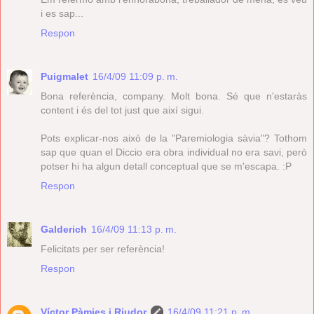
i es sap...
Respon
Puigmalet
16/4/09 11:09 p. m.
Bona referència, company. Molt bona. Sé que n'estaràs
content i és del tot just que així sigui.
Pots explicar-nos això de la "Paremiologia sàvia"? Tothom
sap que quan el Diccio era obra individual no era savi, però
potser hi ha algun detall conceptual que se m'escapa. :P
Respon
Galderich
16/4/09 11:13 p. m.
Felicitats per ser referència!
Respon
Víctor Pàmies i Riudor
16/4/09 11:21 p. m.