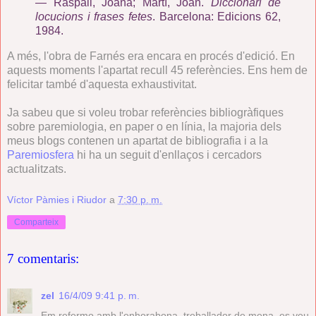
—
Raspall, Joana; Martí, Joan.
Diccionari de
locucions i frases fetes
. Barcelona: Edicions 62,
1984.
A més, l'obra de Farnés era encara en procés d'edició. En
aquests moments l'apartat recull 45 referències. Ens hem de
felicitar també d'aquesta exhaustivitat.
Ja sabeu que si voleu trobar referències bibliogràfiques
sobre paremiologia, en paper o en línia, la majoria dels
meus blogs contenen un apartat de bibliografia i a la
Paremiosfera
hi ha un seguit d'enllaços i cercadors
actualitzats.
Víctor Pàmies i Riudor
a
7:30 p. m.
Comparteix
7 comentaris:
zel
16/4/09 9:41 p. m.
Em refermo amb l'enhorabona, treballador de mena, es veu