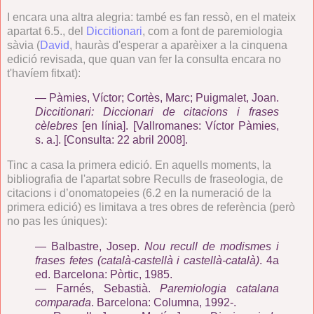
I encara una altra alegria: també es fan ressò, en el mateix
apartat 6.5., del
Diccitionari
, com a font de paremiologia
sàvia (
David
, hauràs d'esperar a aparèixer a la cinquena
edició revisada, que quan van fer la consulta encara no
t'havíem fitxat):
—
Pàmies, Víctor; Cortès, Marc; Puigmalet, Joan.
Diccitionari: Diccionari de citacions i frases
cèlebres
[en línia]. [Vallromanes: Víctor Pàmies,
s. a.].
[Consulta: 22 abril 2008].
Tinc a casa la primera edició. En aquells moments, la
bibliografia de l'apartat sobre Reculls de fraseologia, de
citacions i d’onomatopeies (6.2 en la numeració de la
primera edició) es limitava a tres obres de referència (però
no pas les úniques):
—
Balbastre, Josep.
Nou recull de modismes i
frases fetes (català-castellà i castellà-català)
. 4a
ed. Barcelona: Pòrtic, 1985.
—
Farnés, Sebastià.
Paremiologia catalana
comparada
. Barcelona: Columna, 1992-.