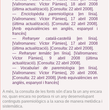
[Vallromanes: Víctor Pàmies], 18 abril 2008
(última
actualització).
[Consulta: 22 abril 2008].
—
Enciclopèdia paremiològica
[en línia].
[Vallromanes: Víctor Pàmies], 17 abril 2008
(última
actualització).
[Consulta: 22 abril 2008].
[Amb equivalències en anglès, espanyol i
francès]
—
Refranyer català-castellà
[en línia].
[Vallromanes: Víctor Pàmies], 17 abril 2008
(última actualització).
[Consulta: 22 abril 2008].
—
Refranyer temàtic
[en línia]. [Vallromanes:
Víctor Pàmies], 9 abril 2008 (última
actualització).
[Consulta: 22 abril 2008].
—
Vocabulari de paremiologia
[en línia].
[Vallromanes: Víctor Pàmies], 20 abril 2008.
[Consulta: 22 abril 2008]. [Amb
equivalències en
anglès, espanyol i francès]
A més, la consulta de les fonts són d'ara fa un any encara
no, quan encara no portava ni un any desenvolupant
continguts paremiològics a la xarxa de manera metòdica i
sistemàtica.