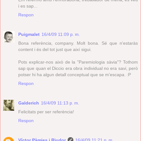
i es sap...
Respon
Puigmalet
16/4/09 11:09 p. m.
Bona referència, company. Molt bona. Sé que n'estaràs
content i és del tot just que així sigui.
Pots explicar-nos això de la "Paremiologia sàvia"? Tothom
sap que quan el Diccio era obra individual no era savi, però
potser hi ha algun detall conceptual que se m'escapa. :P
Respon
Galderich
16/4/09 11:13 p. m.
Felicitats per ser referència!
Respon
Víctor Pàmies i Riudor
16/4/09 11:21 p. m.