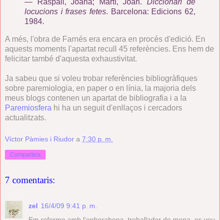
—
Raspall, Joana; Martí, Joan.
Diccionari de
locucions i frases fetes
. Barcelona: Edicions 62,
1984.
A més, l'obra de Farnés era encara en procés d'edició. En
aquests moments l'apartat recull 45 referències. Ens hem de
felicitar també d'aquesta exhaustivitat.
Ja sabeu que si voleu trobar referències bibliogràfiques
sobre paremiologia, en paper o en línia, la majoria dels
meus blogs contenen un apartat de bibliografia i a la
Paremiosfera
hi ha un seguit d'enllaços i cercadors
actualitzats.
Víctor Pàmies i Riudor
a
7:30 p. m.
Comparteix
7 comentaris:
zel
16/4/09 9:41 p. m.
Em refermo amb l'enhorabona, treballador de mena, es veu