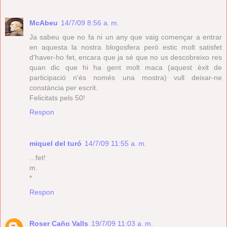
McAbeu
14/7/09 8:56 a. m.
Ja sabeu que no fa ni un any que vaig començar a entrar
en aquesta la nostra blogosfera però estic molt satisfet
d'haver-ho fet, encara que ja sé que no us descobreixo res
quan dic que hi ha gent molt maca (aquest èxit de
participació n'és només una mostra) vull deixar-ne
constància per escrit.
Felicitats pels 50!
Respon
miquel del turó
14/7/09 11:55 a. m.
...fet!
m.
*
Respon
Roser Caño Valls
19/7/09 11:03 a. m.