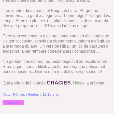
sols els quatre tindrem a punt l'escrit sobre Riba.
I res, quatre dies abans, el Puigmalet diu: "Perquè no
convidem altra gent a afegir-se a l'homenatge?" No quedava
temps! Érem en ple mes de juliol! Només els deixem quatre
dies per preparar l'escrit! No ens farà cas ningú!
Però vam començar a escriure comentaris en els blogs que
visitem tot sovint, convidant obertament a tothom a afegir-se
a la jornada ribiana. Un vers de Riba i un joc de paraules o
endevinalla per remoure consciències i complicitats...
No podíem pas esperar aquesta resposta! 50 escrits sobre
Riba, aquell poeta difícil, aquella persona que potser tant
pocs coneixíem... I mireu quin resultat tan espectacular!
GRÀCIES
Què podem dir? Només
. I fins a la pròxima!
Víctor Pàmies i Riudor
a
11:18 p. m.
Comparteix