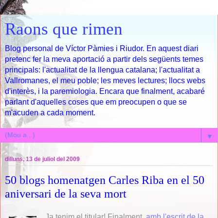
Raons que rimen
Blog personal de Víctor Pàmies i Riudor. En aquest diari
pretenc fer la meva aportació a partir dels següents temes
principals: l'actualitat de la llengua catalana; l'actualitat a
Vallromanes, el meu poble; les meves lectures; llocs webs
d'interès, i la paremiologia. Encara que finalment, acabaré
parlant d'aquelles coses que em preocupen o que se
m'acuden a cada moment.
▼
dilluns, 13 de juliol del 2009
50 blogs homenatgen Carles Riba en el 50
aniversari de la seva mort
Ja tenim el titular! Finalment,
amb l'escrit de la