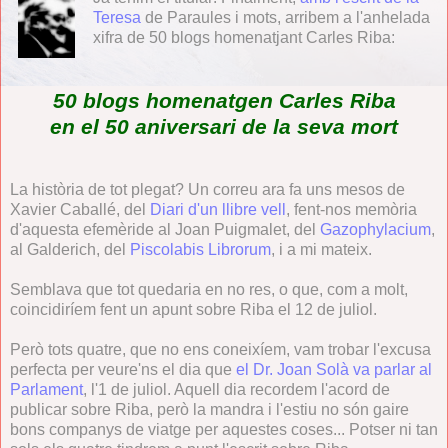
Teresa
de Paraules i mots, arribem a l'anhelada
xifra de 50 blogs homenatjant Carles Riba:
50 blogs homenatgen Carles Riba
en el 50 aniversari de la seva mort
La història de tot plegat? Un correu ara fa uns mesos de
Xavier Caballé, del
Diari d'un llibre vell
, fent-nos memòria
d'aquesta efemèride al Joan Puigmalet, del
Gazophylacium
,
al Galderich, del
Piscolabis Librorum
, i a mi mateix.
Semblava que tot quedaria en no res, o que, com a molt,
coincidiríem fent un apunt sobre Riba el 12 de juliol.
Però tots quatre, que no ens coneixíem, vam trobar l'excusa
perfecta per veure'ns el dia que
el Dr. Joan Solà va parlar al
Parlament
, l'1 de juliol. Aquell dia recordem l'acord de
publicar sobre Riba, però la mandra i l'estiu no són gaire
bons companys de viatge per aquestes coses... Potser ni tan