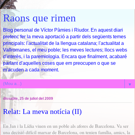
Raons que rimen
Blog personal de Víctor Pàmies i Riudor. En aquest diari
pretenc fer la meva aportació a partir dels següents temes
principals: l'actualitat de la llengua catalana; l'actualitat a
Vallromanes, el meu poble; les meves lectures; llocs webs
d'interès, i la paremiologia. Encara que finalment, acabaré
parlant d'aquelles coses que em preocupen o que se
m'acuden a cada moment.
▼
dissabte, 25 de juliol del 2009
Relat: La meva notícia (II)
En Jan i la Lídia viuen en un poble als afores de Barcelona. Va ser
una decisió difícil marxar de Barcelona, on tenien família, amics, la