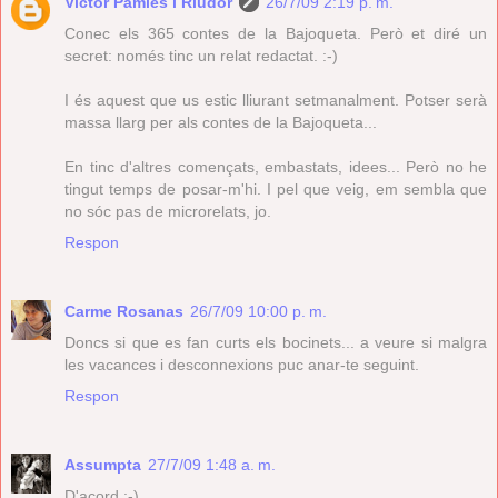
Víctor Pàmies i Riudor
26/7/09 2:19 p. m.
Conec els 365 contes de la Bajoqueta. Però et diré un
secret: només tinc un relat redactat. :-)
I és aquest que us estic lliurant setmanalment. Potser serà
massa llarg per als contes de la Bajoqueta...
En tinc d'altres començats, embastats, idees... Però no he
tingut temps de posar-m'hi. I pel que veig, em sembla que
no sóc pas de microrelats, jo.
Respon
Carme Rosanas
26/7/09 10:00 p. m.
Doncs si que es fan curts els bocinets... a veure si malgra
les vacances i desconnexions puc anar-te seguint.
Respon
Assumpta
27/7/09 1:48 a. m.
D'acord :-)