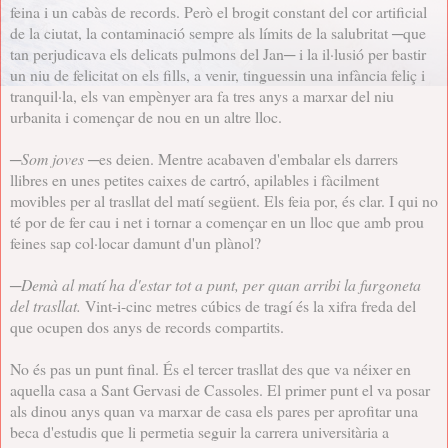
feina i un cabàs de records. Però el brogit constant del cor artificial
de la ciutat, la contaminació sempre als límits de la salubritat ─que
tan perjudicava els delicats pulmons del Jan─ i la il·lusió per bastir
un niu de felicitat on els fills, a venir, tinguessin una infància feliç i
tranquil·la, els van empènyer ara fa tres anys a marxar del niu
urbanita i començar de nou en un altre lloc.
─
Som joves
─es deien. Mentre acabaven d'embalar els darrers
llibres en unes petites caixes de cartró, apilables i fàcilment
movibles per al trasllat del matí següent. Els feia por, és clar. I qui no
té por de fer cau i net i tornar a començar en un lloc que amb prou
feines sap col·locar damunt d'un plànol?
─
Demà al matí ha d'estar tot a punt, per quan arribi la furgoneta
del trasllat.
Vint-i-cinc metres cúbics de tragí és la xifra freda del
que ocupen dos anys de records compartits.
No és pas un punt final. És el tercer trasllat des que va néixer en
aquella casa a Sant Gervasi de Cassoles. El primer punt el va posar
als dinou anys quan va marxar de casa els pares per aprofitar una
beca d'estudis que li permetia seguir la carrera universitària a