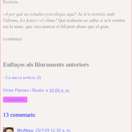
Escòcia.
─
I per què no estudies psicologia aquí? Ja te'n sortiràs amb
l'idioma, les feines i el clima?
Qui realment no sabia si se'n sortiria
era la mare, que veia marxar el fill petit abans que el gran.
(continua)
Enllaços als lliuraments anteriors
-
La meva notícia (I)
Víctor Pàmies i Riudor
a
10:00 a. m.
Comparteix
13 comentaris:
McAbeu
25/7/09 11:30 a. m.