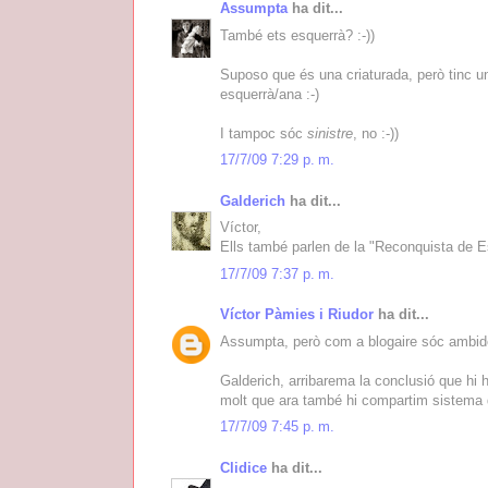
Assumpta
ha dit...
També ets esquerrà? :-))
Suposo que és una criaturada, però tinc 
esquerrà/ana :-)
I tampoc sóc
sinistre
, no :-))
17/7/09 7:29 p. m.
Galderich
ha dit...
Víctor,
Ells també parlen de la "Reconquista de Es
17/7/09 7:37 p. m.
Víctor Pàmies i Riudor
ha dit...
Assumpta, però com a blogaire sóc ambide
Galderich, arribarema la conclusió que hi
molt que ara també hi compartim sistema 
17/7/09 7:45 p. m.
Clidice
ha dit...