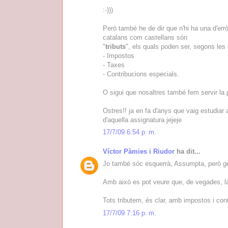
:-)))
Però també he de dir que n'hi ha una d'er
catalans com castellans són
"
tributs
", els quals poden ser, segons les
- Impostos
- Taxes
- Contribucions especials.
O sigui que nosaltres també fem servir la p
Ostres!! ja en fa d'anys que vaig estudiar 
d'aquella assignatura jejeje
17/7/09 6:54 p. m.
Víctor Pàmies i Riudor
ha dit...
Jo també sóc esquerrà, Assumpta, però 
Amb això es pot veure que, de vegades, la
Tots tributem, és clar, amb impostos i con
17/7/09 7:16 p. m.