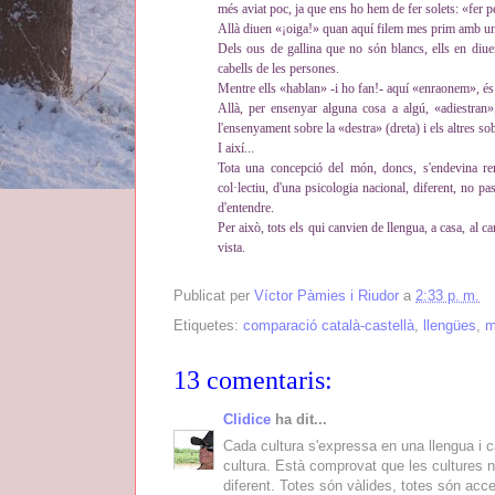
més aviat poc, ja que ens ho hem de fer solets: «fer p
Allà diuen «¡oiga!» quan aquí filem mes prim amb un
Dels ous de gallina que no són blancs, ells en diu
cabells de les persones.
Mentre ells «hablan» -i ho fan!- aquí «enraonem», és a
Allà, per ensenyar alguna cosa a algú, «adiestran»
l'ensenyament sobre la «destra» (dreta) i els altres sob
I així...
Tota una concepció del món, doncs, s'endevina rer
col·lectiu, d'una psicologia nacional, diferent, no pa
d'entendre.
Per això, tots els qui canvien de llengua, a casa, al 
vista.
Publicat per
Víctor Pàmies i Riudor
a
2:33 p. m.
Etiquetes:
comparació català-castellà
,
llengües
,
m
13 comentaris:
Clidice
ha dit...
Cada cultura s'expressa en una llengua i c
cultura. Està comprovat que les cultures 
diferent. Totes són vàlides, totes són acc