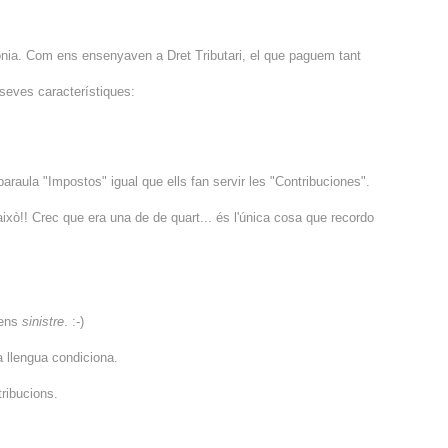
rònia. Com ens ensenyaven a Dret Tributari, el que paguem tant
 seves característiques:
araula "Impostos" igual que ells fan servir les "Contribuciones".
això!! Crec que era una de de quart... és l'única cosa que recordo
gens
sinistre
. :-)
 llengua condiciona.
tribucions.