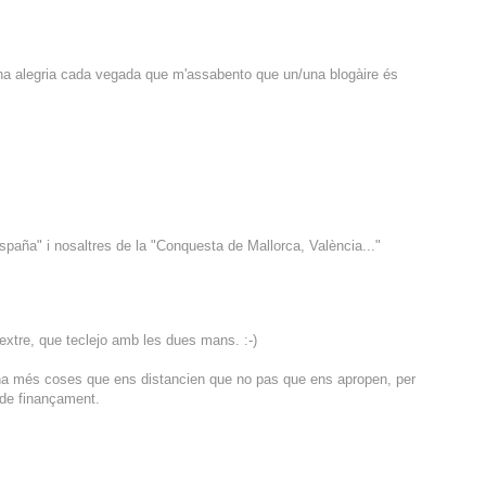
una alegria cada vegada que m'assabento que un/una blogàire és
paña" i nosaltres de la "Conquesta de Mallorca, València..."
xtre, que teclejo amb les dues mans. :-)
 ha més coses que ens distancien que no pas que ens apropen, per
de finançament.