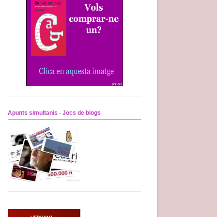
Apunts simultanis - Jocs de blogs