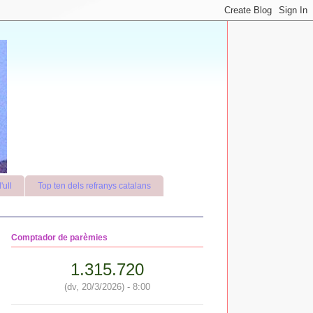
'ull
Top ten dels refranys catalans
Comptador de parèmies
1.315.720
(dv, 20/3/2026) - 8:00