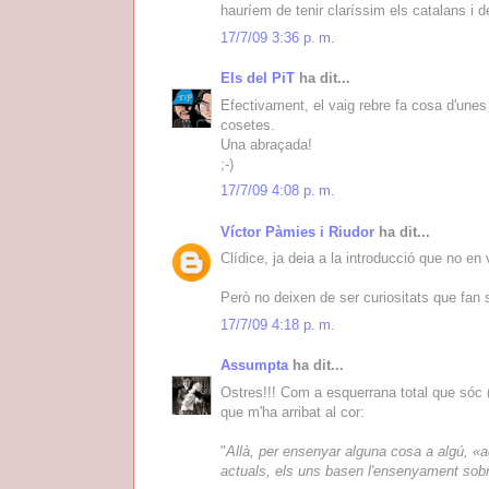
hauríem de tenir claríssim els catalans i de
17/7/09 3:36 p. m.
Els del PiT
ha dit...
Efectivament, el vaig rebre fa cosa d'une
cosetes.
Una abraçada!
;-)
17/7/09 4:08 p. m.
Víctor Pàmies i Riudor
ha dit...
Clídice, ja deia a la introducció que no en v
Però no deixen de ser curiositats que fan s
17/7/09 4:18 p. m.
Assumpta
ha dit...
Ostres!!! Com a esquerrana total que sóc (en
que m'ha arribat al cor:
"
Allà, per ensenyar alguna cosa a algú, «a
actuals, els uns basen l'ensenyament sobre 