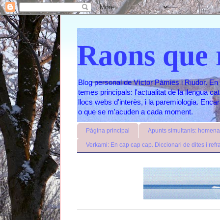
Raons que 
Blog personal de Víctor Pàmies i Riudor. En 
temes principals: l'actualitat de la llengua c
llocs webs d'interès, i la paremiologia. Enc
o que se m'acuden a cada moment.
Pàgina principal
Apunts simultanis: homenat
Verkami: En cap cap cap. Diccionari de dites i refr