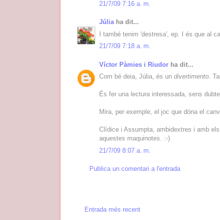
21/7/09 7:16 a. m.
Júlia
ha dit...
I també tenim 'destresa', ep. I és que al ca
21/7/09 7:18 a. m.
Víctor Pàmies i Riudor
ha dit...
Com bé deia, Júlia, és un
divertimento
. T
És fer una lectura interessada, sens dubte.
Mira, per exemple, el joc que dóna el ca
Clídice i Assumpta, ambidextres i amb els d
aquestes maquinotes. :-)
21/7/09 8:07 a. m.
Publica un comentari a l'entrada
Entrada més recent