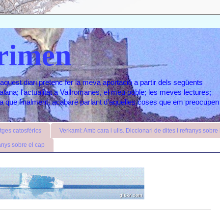
rimen
aquest diari pretenc fer la meva aportació a partir dels següents
atalana; l'actualitat a Vallromanes, el meu poble; les meves lectures;
ara que finalment, acabaré parlant d'aquelles coses que em preocupen
ges catosfèrics
Verkami: Amb cara i ulls. Diccionari de dites i refranys sobre l
anys sobre el cap