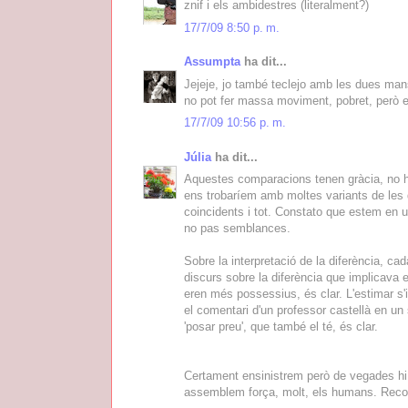
znif i els ambidestres (literalment?)
17/7/09 8:50 p. m.
Assumpta
ha dit...
Jejeje, jo també teclejo amb les dues mans,
no pot fer massa moviment, pobret, però e
17/7/09 10:56 p. m.
Júlia
ha dit...
Aquestes comparacions tenen gràcia, no ho
ens trobaríem amb moltes variants de les d
coincidents i tot. Constato que estem en 
no pas semblances.
Sobre la interpretació de la diferència, ca
discurs sobre la diferència que implicava el 
eren més possessius, és clar. L'estimar s'
el comentari d'un professor castellà en un s
'posar preu', que també el té, és clar.
Certament ensinistrem però de vegades hi h
assemblem força, molt, els humans. Reconq