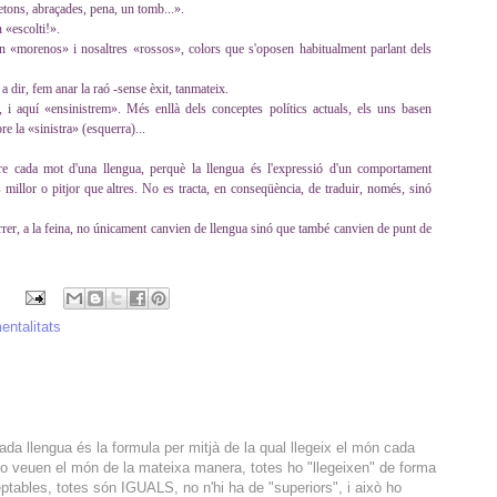
etons, abraçades, pena, un tomb...».
 «escolti!».
en «morenos» i nosaltres «rossos», colors que s'oposen habitualment parlant dels
 dir, fem anar la raó -sense èxit, tanmateix.
, i aquí «ensinistrem». Més enllà dels conceptes polítics actuals, els uns basen
re la «sinistra» (esquerra)...
e cada mot d'una llengua, perquè la llengua és l'expressió d'un comportament
s millor o pitjor que altres. No es tracta, en conseqüència, de traduir, només, sinó
carrer, a la feina, no únicament canvien de llengua sinó que també canvien de punt de
entalitats
ada llengua és la formula per mitjà de la qual llegeix el món cada
no veuen el món de la mateixa manera, totes ho "llegeixen" de forma
eptables, totes són IGUALS, no n'hi ha de "superiors", i això ho