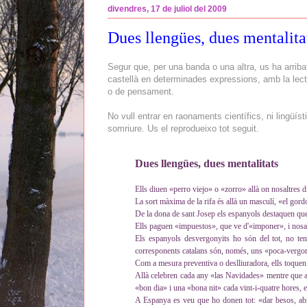
divendres, 17 de juliol del 2009
Dues llengües, dues mentalita
Segur que, per una banda o una altra, us ha arribat
castellà en determinades expressions, amb la lec
o de pensament.
No vull entrar en raonaments científics, ni lingüíst
somriure. Us el reprodueixo tot seguit.
Dues llengües, dues mentalitats
Ells diuen «perro viejo» o «zorro» allà on nosaltres d
La sort màxima de la rifa és allà un masculí, «el gord
De la dona de sant Josep els espanyols destaquen que
Ells paguen «impuestos», que ve d'«imponer», i nosal
Els espanyols desvergonyits ho són del tot, no te
corresponents catalans són, només, uns «poca-vergo
Com a mesura preventiva o deslliuradora, ells toque
Allà celebren cada any «las Navidades» mentre que 
«bon dia» i una «bona nit» cada vint-i-quatre hores, 
A Espanya es veu que ho donen tot: «dar besos, abr