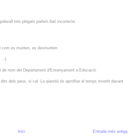
pdavall tots plegats parlem llatí incorrecte.
al com es munten, es desmunten.
 :-)
nvi de nom del Departament d'Ensenyament a Educació.
its dels peus, si cal. La qüestió és aprofitar el temps invertit davant
Inici
Entrada més antiga