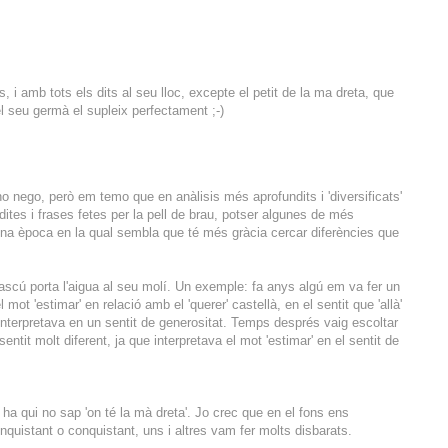
 i amb tots els dits al seu lloc, excepte el petit de la ma dreta, que
l seu germà el supleix perfectament ;-)
 nego, però em temo que en anàlisis més aprofundits i 'diversificats'
ites i frases fetes per la pell de brau, potser algunes de més
una època en la qual sembla que té més gràcia cercar diferències que
dascú porta l'aigua al seu molí. Un exemple: fa anys algú em va fer un
mot 'estimar' en relació amb el 'querer' castellà, en el sentit que 'allà'
interpretava en un sentit de generositat. Temps després vaig escoltar
entit molt diferent, ja que interpretava el mot 'estimar' en el sentit de
a qui no sap 'on té la mà dreta'. Jo crec que en el fons ens
uistant o conquistant, uns i altres vam fer molts disbarats.