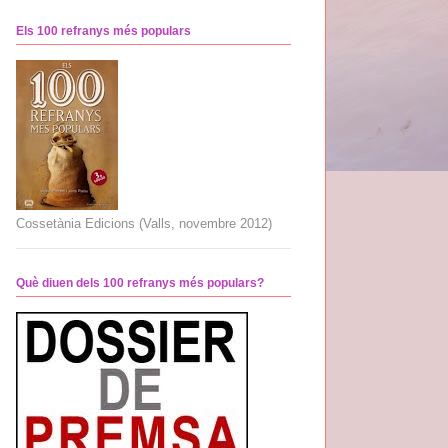
Els 100 refranys més populars
Cossetània Edicions (Valls, novembre 2012)
Què diuen dels 100 refranys més populars?