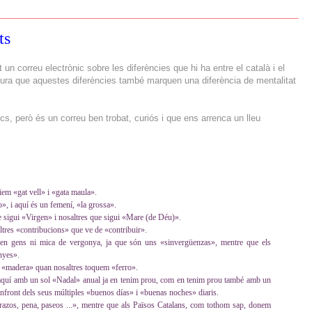
ts
 un correu electrònic sobre les diferències que hi ha entre el català i el
tura que aquestes diferències també marquen una diferència de mentalitat
ics, però és un correu ben trobat, curiós i que ens arrenca un lleu
iem «gat vell» i «gata maula».
o», i aquí és un femení, «la grossa».
 sigui «Virgen» i nosaltres que sigui «Mare (de Déu)».
tres «contribucions» que ve de «contribuir».
nen gens ni mica de vergonya, ja que són uns «sinvergüenzas», mentre que els
nyes».
n «madera» quan nosaltres toquem «ferro».
aquí amb un sol «Nadal» anual ja en tenim prou, com en tenim prou també amb un
enfront dels seus múltiples «buenos días» i «buenas noches» diaris.
azos, pena, paseos ...», mentre que als Països Catalans, com tothom sap, donem