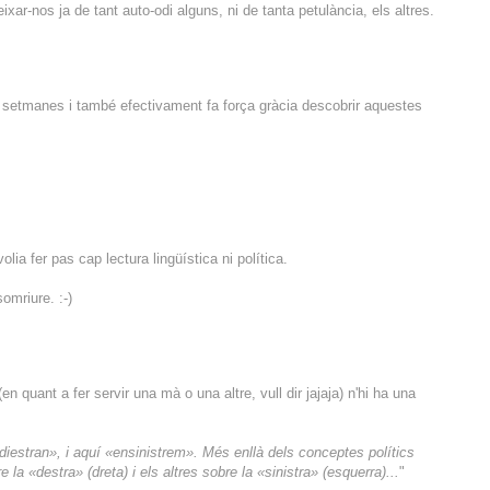
ixar-nos ja de tant auto-odi alguns, ni de tanta petulància, els altres.
s setmanes i també efectivament fa força gràcia descobrir aquestes
olia fer pas cap lectura lingüística ni política.
omriure. :-)
 quant a fer servir una mà o una altre, vull dir jajaja) n'hi ha una
diestran», i aquí «ensinistrem». Més enllà dels conceptes polítics
la «destra» (dreta) i els altres sobre la «sinistra» (esquerra)...
"