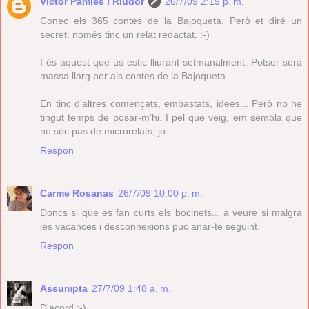
Víctor Pàmies i Riudor
26/7/09 2:19 p. m.
Conec els 365 contes de la Bajoqueta. Però et diré un
secret: només tinc un relat redactat. :-)
I és aquest que us estic lliurant setmanalment. Potser serà
massa llarg per als contes de la Bajoqueta...
En tinc d'altres començats, embastats, idees... Però no he
tingut temps de posar-m'hi. I pel que veig, em sembla que
no sóc pas de microrelats, jo.
Respon
Carme Rosanas
26/7/09 10:00 p. m.
Doncs si que es fan curts els bocinets... a veure si malgra
les vacances i desconnexions puc anar-te seguint.
Respon
Assumpta
27/7/09 1:48 a. m.
D'acord :-)