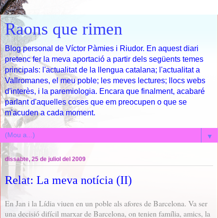
Raons que rimen
Blog personal de Víctor Pàmies i Riudor. En aquest diari
pretenc fer la meva aportació a partir dels següents temes
principals: l'actualitat de la llengua catalana; l'actualitat a
Vallromanes, el meu poble; les meves lectures; llocs webs
d'interès, i la paremiologia. Encara que finalment, acabaré
parlant d'aquelles coses que em preocupen o que se
m'acuden a cada moment.
▼
dissabte, 25 de juliol del 2009
Relat: La meva notícia (II)
En Jan i la Lídia viuen en un poble als afores de Barcelona. Va ser
una decisió difícil marxar de Barcelona, on tenien família, amics, la