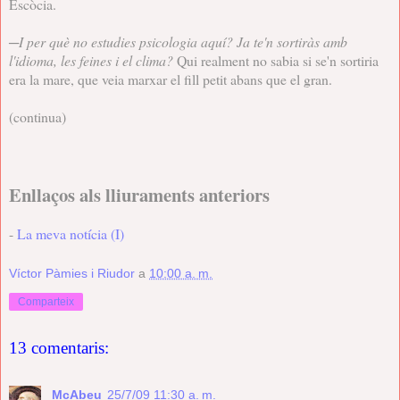
Escòcia.
─
I per què no estudies psicologia aquí? Ja te'n sortiràs amb
l'idioma, les feines i el clima?
Qui realment no sabia si se'n sortiria
era la mare, que veia marxar el fill petit abans que el gran.
(continua)
Enllaços als lliuraments anteriors
-
La meva notícia (I)
Víctor Pàmies i Riudor
a
10:00 a. m.
Comparteix
13 comentaris:
McAbeu
25/7/09 11:30 a. m.