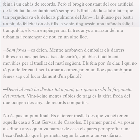
feina i un cabàs de records. Però el brogit constant del cor artificial
de la ciutat, la contaminació sempre als límits de la salubritat ─que
tan perjudicava els delicats pulmons del Jan─ i la il·lusió per bastir
un niu de felicitat on els fills, a venir, tinguessin una infància feliç i
tranquil·la, els van empènyer ara fa tres anys a marxar del niu
urbanita i començar de nou en un altre lloc.
─
Som joves
─es deien. Mentre acabaven d'embalar els darrers
llibres en unes petites caixes de cartró, apilables i fàcilment
movibles per al trasllat del matí següent. Els feia por, és clar. I qui no
té por de fer cau i net i tornar a començar en un lloc que amb prou
feines sap col·locar damunt d'un plànol?
─
Demà al matí ha d'estar tot a punt, per quan arribi la furgoneta
del trasllat.
Vint-i-cinc metres cúbics de tragí és la xifra freda del
que ocupen dos anys de records compartits.
No és pas un punt final. És el tercer trasllat des que va néixer en
aquella casa a Sant Gervasi de Cassoles. El primer punt el va posar
als dinou anys quan va marxar de casa els pares per aprofitar una
beca d'estudis que li permetia seguir la carrera universitària a