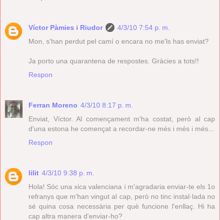
Víctor Pàmies i Riudor
4/3/10 7:54 p. m.
Mon, s'han perdut pel camí o encara no me'ls has enviat?
Ja porto una quarantena de respostes. Gràcies a tots!!
Respon
Ferran Moreno
4/3/10 8:17 p. m.
Enviat, Víctor. Al començament m'ha costat, però al cap
d'una estona he començat a recordar-ne més i més i més...
Respon
lilit
4/3/10 9:38 p. m.
Hola! Sóc una xica valenciana i m'agradaria enviar-te els 1o
refranys que m'han vingut al cap, però no tinc instal·lada no
sé quina cosa necessària per què funcione l'enllaç. Hi ha
cap altra manera d'enviar-ho?