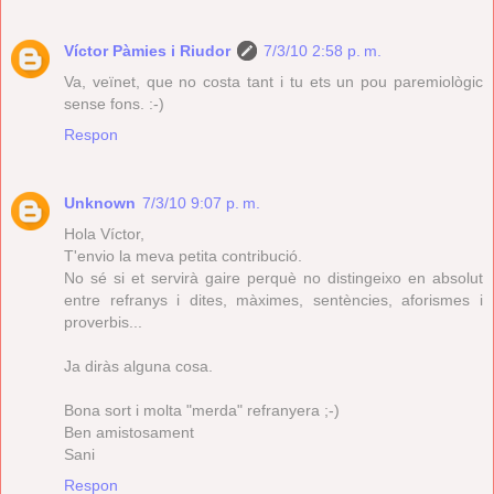
Víctor Pàmies i Riudor
7/3/10 2:58 p. m.
Va, veïnet, que no costa tant i tu ets un pou paremiològic
sense fons. :-)
Respon
Unknown
7/3/10 9:07 p. m.
Hola Víctor,
T'envio la meva petita contribució.
No sé si et servirà gaire perquè no distingeixo en absolut
entre refranys i dites, màximes, sentències, aforismes i
proverbis...
Ja diràs alguna cosa.
Bona sort i molta "merda" refranyera ;-)
Ben amistosament
Sani
Respon