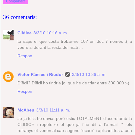
Comparteix
36 comentaris:
Clidice
3/3/10 10:16 a. m.
tu saps el que costa trobar-ne 10? en duc 7 només :( a
veure si durant la resta del matí ...
Respon
Víctor Pàmies i Riudor
3/3/10 10:36 a. m.
Dífícil? Díficil ho tindria jo, que he de triar entre 300.000 :-)
Respon
McAbeu
3/3/10 11:11 a. m.
Jo ja te'ls he enviat però estic TOTALMENT d'acord amb la
CLIDICE i repeteixo el que ja t'he dit a l'e-mail: "...els
refranys et venen al cap segons l'ocasió i aplicant-los a una