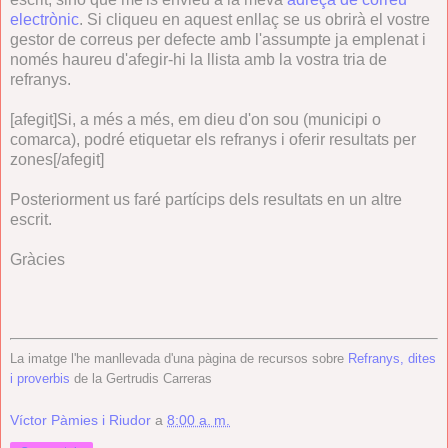
electrònic
. Si cliqueu en aquest enllaç se us obrirà el vostre
gestor de correus per defecte amb l'assumpte ja emplenat i
només haureu d'afegir-hi la llista amb la vostra tria de
refranys.
[afegit]Si, a més a més, em dieu d'on sou (municipi o
comarca), podré etiquetar els refranys i oferir resultats per
zones[/afegit]
Posteriorment us faré partícips dels resultats en un altre
escrit.
Gràcies
La imatge l'he manllevada d'una pàgina de recursos sobre
Refranys, dites
i proverbis
de la Gertrudis Carreras
Víctor Pàmies i Riudor
a
8:00 a. m.