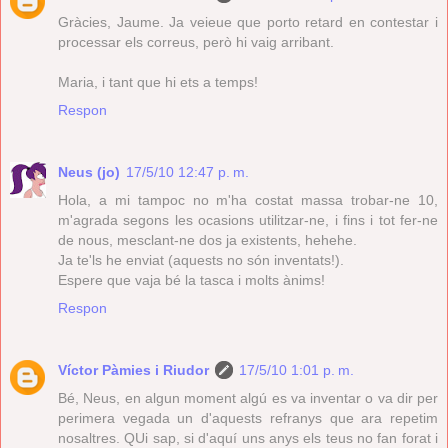
Gràcies, Jaume. Ja veieue que porto retard en contestar i
processar els correus, però hi vaig arribant.
Maria, i tant que hi ets a temps!
Respon
Neus (jo)
17/5/10 12:47 p. m.
Hola, a mi tampoc no m'ha costat massa trobar-ne 10,
m'agrada segons les ocasions utilitzar-ne, i fins i tot fer-ne
de nous, mesclant-ne dos ja existents, hehehe.
Ja te'ls he enviat (aquests no són inventats!).
Espere que vaja bé la tasca i molts ànims!
Respon
Víctor Pàmies i Riudor
17/5/10 1:01 p. m.
Bé, Neus, en algun moment algú es va inventar o va dir per
perimera vegada un d'aquests refranys que ara repetim
nosaltres. QUi sap, si d'aquí uns anys els teus no fan forat i