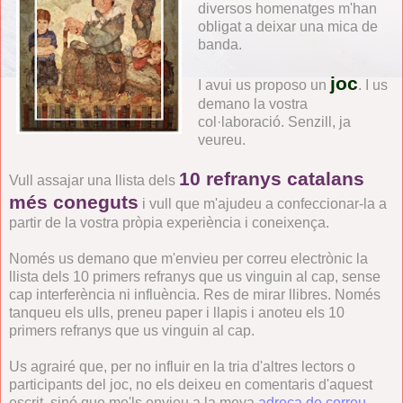
diversos homenatges m'han
obligat a deixar una mica de
banda.
joc
I avui us proposo un
. I us
demano la vostra
col·laboració. Senzill, ja
veureu.
10 refranys catalans
Vull assajar una llista dels
més coneguts
i vull que m'ajudeu a confeccionar-la a
partir de la vostra pròpia experiència i coneixença.
Només us demano que m'envieu per correu electrònic la
llista dels 10 primers refranys que us vinguin al cap, sense
cap interferència ni influència. Res de mirar llibres. Només
tanqueu els ulls, preneu paper i llapis i anoteu els 10
primers refranys que us vinguin al cap.
Us agrairé que, per no influir en la tria d'altres lectors o
participants del joc, no els deixeu en comentaris d'aquest
escrit, sinó que me'ls envieu a la meva
adreça de correu