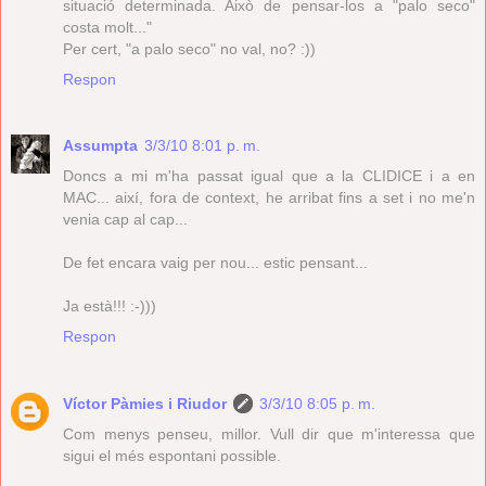
situació determinada. Això de pensar-los a "palo seco"
costa molt..."
Per cert, "a palo seco" no val, no? :))
Respon
Assumpta
3/3/10 8:01 p. m.
Doncs a mi m'ha passat igual que a la CLIDICE i a en
MAC... així, fora de context, he arribat fins a set i no me'n
venia cap al cap...
De fet encara vaig per nou... estic pensant...
Ja està!!! :-)))
Respon
Víctor Pàmies i Riudor
3/3/10 8:05 p. m.
Com menys penseu, millor. Vull dir que m'interessa que
sigui el més espontani possible.