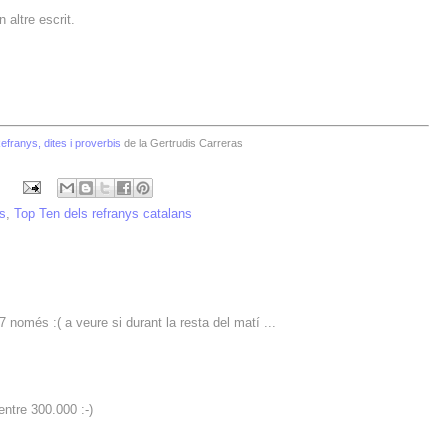
 altre escrit.
efranys, dites i proverbis
de la Gertrudis Carreras
ys
,
Top Ten dels refranys catalans
 només :( a veure si durant la resta del matí ...
 entre 300.000 :-)