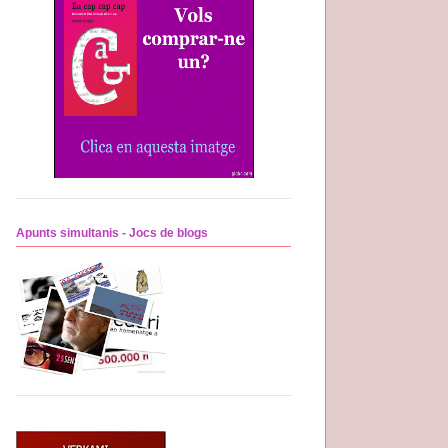
Apunts simultanis - Jocs de blogs