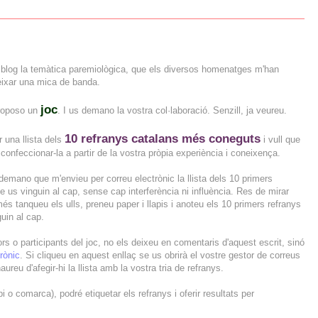
 blog la temàtica paremiològica, que els diversos homenatges m'han
eixar una mica de banda.
joc
proposo un
. I us demano la vostra col·laboració. Senzill, ja veureu.
10 refranys catalans més coneguts
r una llista dels
i vull que
confeccionar-la a partir de la vostra pròpia experiència i coneixença.
mano que m'envieu per correu electrònic la llista dels 10 primers
e us vinguin al cap, sense cap interferència ni influència. Res de mirar
més tanqueu els ulls, preneu paper i llapis i anoteu els 10 primers refranys
uin al cap.
ctors o participants del joc, no els deixeu en comentaris d'aquest escrit, sinó
rònic
. Si cliqueu en aquest enllaç se us obrirà el vostre gestor de correus
eu d'afegir-hi la llista amb la vostra tria de refranys.
 o comarca), podré etiquetar els refranys i oferir resultats per