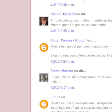
4/3/10 8:48 a. m.
Ramon Torrents
ha dit...
Amb dificultats, com tothom, també en tro
cireres: quan t'hi poses, en van sortint.
4/3/10 2:35 p. m.
Víctor Pàmies i Riudor
ha dit...
Mon, s'han perdut pel camí o encara no me
Ja porto una quarantena de respostes. Grà
4/3/10 7:54 p. m.
Ferran Moreno
ha dit...
Enviat, Víctor. Al començament m'ha costa
més...
4/3/10 8:17 p. m.
lilit
ha dit...
Hola! Sóc una xica valenciana i m'agradari
instal·lada no sé quina cosa necessària pe