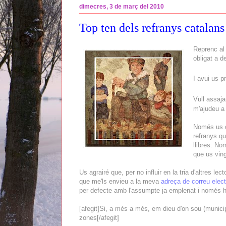
dimecres, 3 de març del 2010
Top ten dels refranys catalans
Reprenc al
obligat a d
I avui us 
Vull assaja
m'ajudeu a 
Només us de
refranys qu
llibres. No
que us ving
Us agrairé que, per no influir en la tria d'altres le
que me'ls envieu a la meva
adreça de correu elect
per defecte amb l'assumpte ja emplenat i només haur
[afegit]Si, a més a més, em dieu d'on sou (municipi
zones[/afegit]