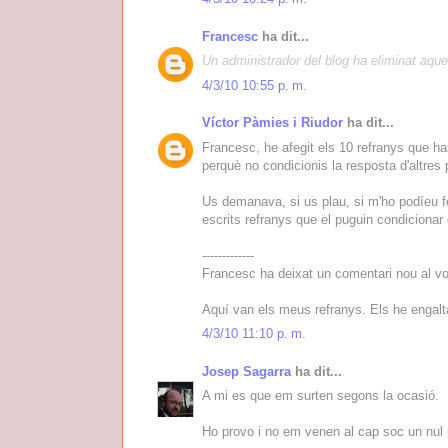
Francesc
ha dit...
Un administrador del blog ha eliminat aque
4/3/10 10:55 p. m.
Víctor Pàmies i Riudor
ha dit...
Francesc, he afegit els 10 refranys que has
perquè no condicionis la resposta d'altres 
Us demanava, si us plau, si m'ho podíeu fe
escrits refranys que el puguin condicionar e
-------------
Francesc ha deixat un comentari nou al vo
Aquí van els meus refranys. Els he engalt
4/3/10 11:10 p. m.
Josep Sagarra
ha dit...
A mi es que em surten segons la ocasió.
Ho provo i no em venen al cap soc un nu