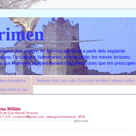
rimen
aquest diari pretenc fer la meva aportació a partir dels següents
atalana; l'actualitat a Vallromanes, el meu poble; les meves lectures;
ara que finalment, acabaré parlant d'aquelles coses que em preocupen
ges catosfèrics
Verkami: Amb cara i ulls. Diccionari de dites i refranys sobre l
anys sobre el cap