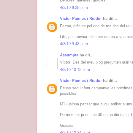
De totes maneres, gràcies!
4/3/10 9:38 p. m.
Víctor Pàmies i Riudor
ha dit...
Ferran, gràcies pel cop de mà des del teu 
Lilit, pots enviar-m'ho per correu a vpam
4/3/10 9:48 p. m.
Assumpta
ha dit...
Víctor! Des del meu blog pregunten quin ter
4/3/10 10:18 p. m.
Víctor Pàmies i Riudor
ha dit...
Penso seguir fent campanya les pròximes
possibles.
M'il·lusiona pensar que pugui arribar a un
De moment ja en tinc 40 en un dia i mig. L
Gràcies
4/3/10 10:24 p. m.