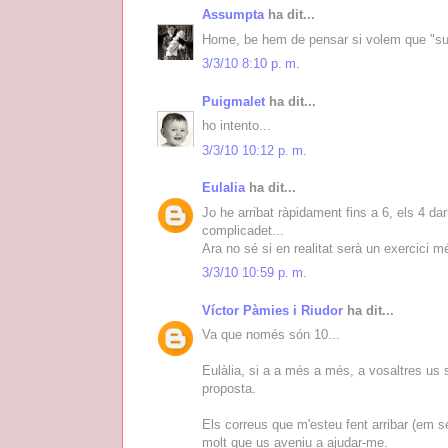
Assumpta
ha dit...
Home, be hem de pensar si volem que "surt
3/3/10 8:10 p. m.
Puigmalet
ha dit...
ho intento...
3/3/10 10:12 p. m.
Eulalia
ha dit...
Jo he arribat ràpidament fins a 6, els 4 d
complicadet...
Ara no sé si en realitat serà un exercici m
3/3/10 10:59 p. m.
Víctor Pàmies i Riudor
ha dit...
Va que només són 10...
Eulàlia, si a a més a més, a vosaltres us 
proposta.
Els correus que m'esteu fent arribar (em s
molt que us aveniu a ajudar-me.