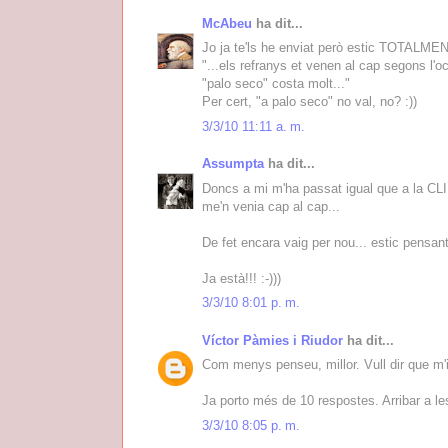
McAbeu
ha dit...
Jo ja te'ls he enviat però estic TOTALMENT 
"...els refranys et venen al cap segons l'o
"palo seco" costa molt..."
Per cert, "a palo seco" no val, no? :))
3/3/10 11:11 a. m.
Assumpta
ha dit...
Doncs a mi m'ha passat igual que a la CLIDI
me'n venia cap al cap...
De fet encara vaig per nou... estic pensant
Ja està!!! :-)))
3/3/10 8:01 p. m.
Víctor Pàmies i Riudor
ha dit...
Com menys penseu, millor. Vull dir que m'
Ja porto més de 10 respostes. Arribar a le
3/3/10 8:05 p. m.