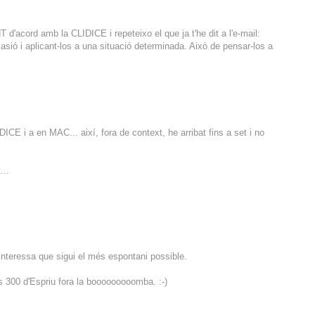
d'acord amb la CLIDICE i repeteixo el que ja t'he dit a l'e-mail:
casió i aplicant-los a una situació determinada. Això de pensar-los a
CE i a en MAC... així, fora de context, he arribat fins a set i no
...
interessa que sigui el més espontani possible.
s 300 d'Espriu fora la booooooooomba. :-)