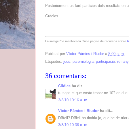
Posteriorment us faré partícips dels resultats en un
Gràcies
La imatge l'he manllevada d'una pàgina de recursos sobre
R
Publicat per
Víctor Pàmies i Riudor
a
8:00 a. m.
Etiquetes:
jocs
,
paremiologia
,
participació
,
refran
36 comentaris:
Clidice
ha dit...
tu saps el que costa trobar-ne 10? en duc 7
3/3/10 10:16 a. m.
Víctor Pàmies i Riudor
ha dit...
Dífícil? Díficil ho tindria jo, que he de triar
3/3/10 10:36 a. m.