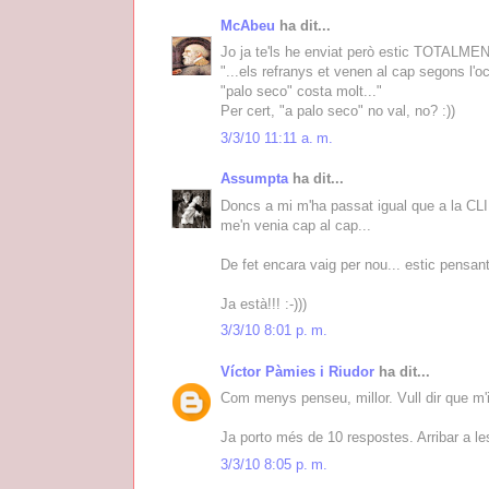
McAbeu
ha dit...
Jo ja te'ls he enviat però estic TOTALMENT 
"...els refranys et venen al cap segons l'o
"palo seco" costa molt..."
Per cert, "a palo seco" no val, no? :))
3/3/10 11:11 a. m.
Assumpta
ha dit...
Doncs a mi m'ha passat igual que a la CLIDI
me'n venia cap al cap...
De fet encara vaig per nou... estic pensant
Ja està!!! :-)))
3/3/10 8:01 p. m.
Víctor Pàmies i Riudor
ha dit...
Com menys penseu, millor. Vull dir que m'
Ja porto més de 10 respostes. Arribar a le
3/3/10 8:05 p. m.