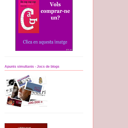
Apunts simultanis - Jocs de blogs