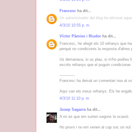
Francesc
ha dit...
Un administrador del blog ha eliminat aque
4/3/10 10:55 p. m.
Víctor Pàmies i Riudor
ha dit...
Francesc, he afegit els 10 refranys que has
perquè no condicionis la resposta d'altres 
Us demanava, si us plau, si m'ho podíeu fe
escrits refranys que el puguin condicionar e
-------------
Francesc ha deixat un comentari nou al vo
Aquí van els meus refranys. Els he engalt
4/3/10 11:10 p. m.
Josep Sagarra
ha dit...
A mi es que em surten segons la ocasió.
Ho provo i no em venen al cap soc un nu