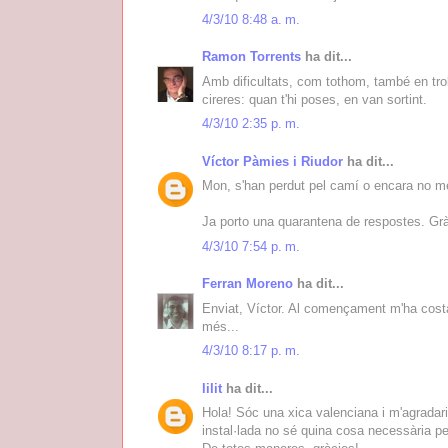
4/3/10 8:48 a. m.
Ramon Torrents
ha dit...
Amb dificultats, com tothom, també en tro
cireres: quan t'hi poses, en van sortint.
4/3/10 2:35 p. m.
Víctor Pàmies i Riudor
ha dit...
Mon, s'han perdut pel camí o encara no me
Ja porto una quarantena de respostes. Grà
4/3/10 7:54 p. m.
Ferran Moreno
ha dit...
Enviat, Víctor. Al començament m'ha costa
més...
4/3/10 8:17 p. m.
lilit
ha dit...
Hola! Sóc una xica valenciana i m'agradari
instal·lada no sé quina cosa necessària pe