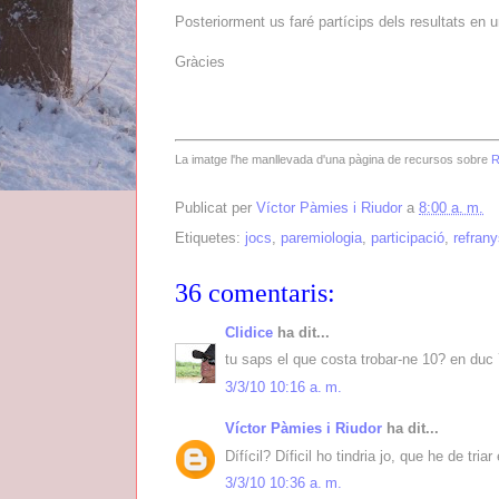
Posteriorment us faré partícips dels resultats en un
Gràcies
La imatge l'he manllevada d'una pàgina de recursos sobre
R
Publicat per
Víctor Pàmies i Riudor
a
8:00 a. m.
Etiquetes:
jocs
,
paremiologia
,
participació
,
refran
36 comentaris:
Clidice
ha dit...
tu saps el que costa trobar-ne 10? en duc 7
3/3/10 10:16 a. m.
Víctor Pàmies i Riudor
ha dit...
Dífícil? Díficil ho tindria jo, que he de triar
3/3/10 10:36 a. m.