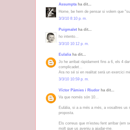
Assumpta
ha dit...
Home, be hem de pensar si volem que "surt
3/3/10 8:10 p. m.
Puigmalet
ha dit...
ho intento...
3/3/10 10:12 p. m.
Eulalia
ha dit...
Jo he arribat ràpidament fins a 6, els 4 d
complicadet...
Ara no sé si en realitat serà un exercici m
3/3/10 10:59 p. m.
Víctor Pàmies i Riudor
ha dit...
Va que només són 10...
Eulàlia, si a a més a més, a vosaltres us 
proposta.
Els correus que m'esteu fent arribar (em s
molt que us aveniu a ajudar-me.