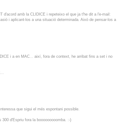
d'acord amb la CLIDICE i repeteixo el que ja t'he dit a l'e-mail:
casió i aplicant-los a una situació determinada. Això de pensar-los a
CE i a en MAC... així, fora de context, he arribat fins a set i no
...
interessa que sigui el més espontani possible.
s 300 d'Espriu fora la booooooooomba. :-)