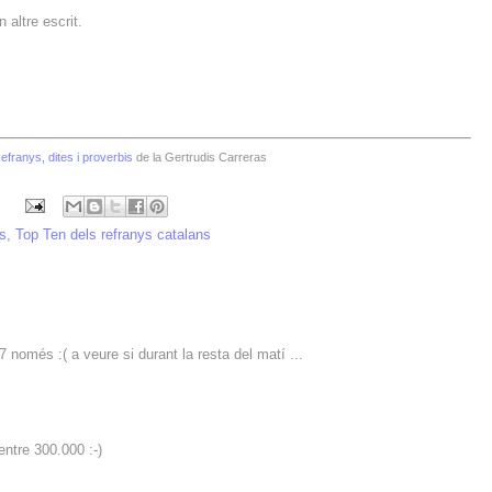
 altre escrit.
efranys, dites i proverbis
de la Gertrudis Carreras
ys
,
Top Ten dels refranys catalans
 només :( a veure si durant la resta del matí ...
 entre 300.000 :-)