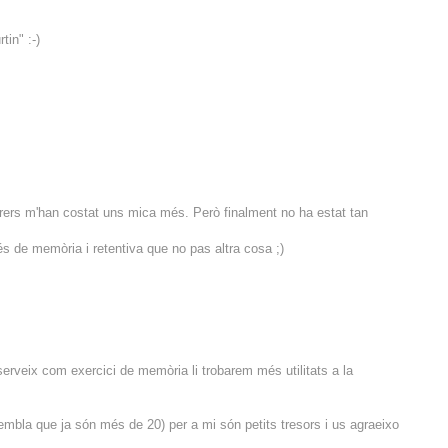
in" :-)
arrers m'han costat uns mica més. Però finalment no ha estat tan
és de memòria i retentiva que no pas altra cosa ;)
serveix com exercici de memòria li trobarem més utilitats a la
embla que ja són més de 20) per a mi són petits tresors i us agraeixo