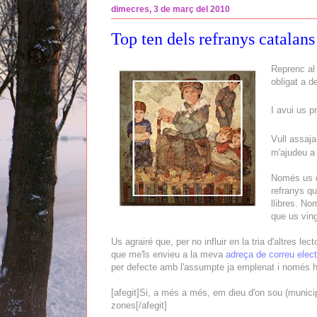
dimecres, 3 de març del 2010
Top ten dels refranys catalans
Reprenc al
obligat a d
I avui us 
Vull assaja
m'ajudeu a 
Només us de
refranys qu
llibres. No
que us ving
Us agrairé que, per no influir en la tria d'altres le
que me'ls envieu a la meva
adreça de correu elect
per defecte amb l'assumpte ja emplenat i només haur
[afegit]Si, a més a més, em dieu d'on sou (municipi
zones[/afegit]