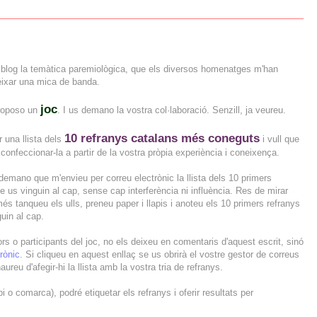
 blog la temàtica paremiològica, que els diversos homenatges m'han
eixar una mica de banda.
joc
proposo un
. I us demano la vostra col·laboració. Senzill, ja veureu.
10 refranys catalans més coneguts
r una llista dels
i vull que
confeccionar-la a partir de la vostra pròpia experiència i coneixença.
mano que m'envieu per correu electrònic la llista dels 10 primers
e us vinguin al cap, sense cap interferència ni influència. Res de mirar
més tanqueu els ulls, preneu paper i llapis i anoteu els 10 primers refranys
uin al cap.
ctors o participants del joc, no els deixeu en comentaris d'aquest escrit, sinó
rònic
. Si cliqueu en aquest enllaç se us obrirà el vostre gestor de correus
eu d'afegir-hi la llista amb la vostra tria de refranys.
 o comarca), podré etiquetar els refranys i oferir resultats per