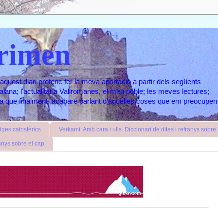
rimen
aquest diari pretenc fer la meva aportació a partir dels següents
atalana; l'actualitat a Vallromanes, el meu poble; les meves lectures;
ara que finalment, acabaré parlant d'aquelles coses que em preocupen
ges catosfèrics
Verkami: Amb cara i ulls. Diccionari de dites i refranys sobre l
anys sobre el cap