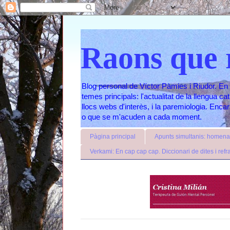
Raons que 
Blog personal de Víctor Pàmies i Riudor. En 
temes principals: l'actualitat de la llengua c
llocs webs d'interès, i la paremiologia. Enc
o que se m'acuden a cada moment.
Pàgina principal
Apunts simultanis: homenat
Verkami: En cap cap cap. Diccionari de dites i refr