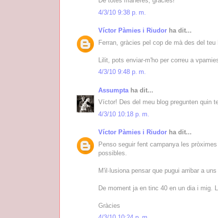
De totes maneres, gràcies!
4/3/10 9:38 p. m.
Víctor Pàmies i Riudor
ha dit...
Ferran, gràcies pel cop de mà des del teu 
Lilit, pots enviar-m'ho per correu a vpam
4/3/10 9:48 p. m.
Assumpta
ha dit...
Víctor! Des del meu blog pregunten quin ter
4/3/10 10:18 p. m.
Víctor Pàmies i Riudor
ha dit...
Penso seguir fent campanya les pròximes
possibles.
M'il·lusiona pensar que pugui arribar a un
De moment ja en tinc 40 en un dia i mig. L
Gràcies
4/3/10 10:24 p. m.