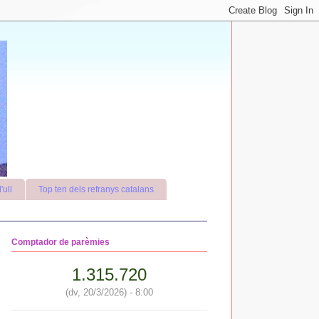
'ull
Top ten dels refranys catalans
Comptador de parèmies
1.315.720
(dv, 20/3/2026) - 8:00