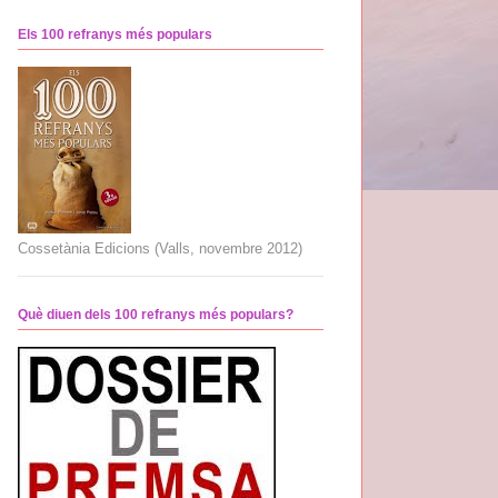
Els 100 refranys més populars
Cossetània Edicions (Valls, novembre 2012)
Què diuen dels 100 refranys més populars?