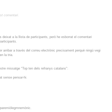
st comentari.
 deixat a la llista de participants, però he esborrat el comentari
participants.
r arribar a través del correu electrònic precisament perquè ningú vegi
n la tria.
stre missatge "Top ten dels refranys catalans":
at sense pensar-hi.
l paremiòlegmnemònic.