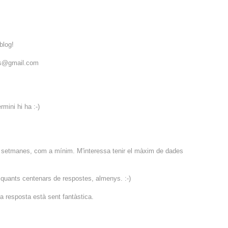
blog!
ies@gmail.com
mini hi ha :-)
 setmanes, com a mínim. M'interessa tenir el màxim de dades
s quants centenars de respostes, almenys. :-)
a resposta està sent fantàstica.