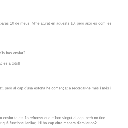
baràs 10 de meus. M'he aturat en aquests 10, però això és com les
'ls has enviat?
cies a tots!!
t, però al cap d'una estona he començat a recordar-ne més i més i
a enviar-te els 1o refranys que m'han vingut al cap, però no tinc
r què funcione l'enllaç. Hi ha cap altra manera d'enviar-ho?