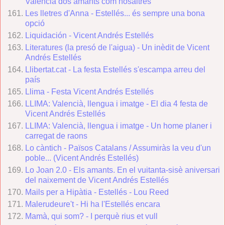
València dos amants com nosaltres
Les lletres d'Anna - Estellés... és sempre una bona
opció
Liquidación - Vicent Andrés Estellés
Literatures (la presó de l'aigua) - Un inèdit de Vicent
Andrés Estellés
Llibertat.cat - La festa Estellés s'escampa arreu del
país
Llima - Festa Vicent Andrés Estellés
LLIMA: Valencià, llengua i imatge - El dia 4 festa de
Vicent Andrés Estellés
LLIMA: Valencià, llengua i imatge - Un home planer i
carregat de raons
Lo càntich - Països Catalans / Assumiràs la veu d'un
poble... (Vicent Andrés Estellés)
Lo Joan 2.0 - Els amants. En el vuitanta-sisè aniversari
del naixement de Vicent Andrés Estellés
Mails per a Hipàtia - Estellés - Lou Reed
Malerudeure't - Hi ha l'Estellés encara
Mamà, qui som? - I perquè rius et vull