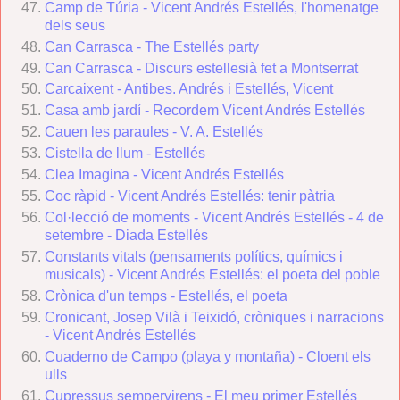
Camp de Túria - Vicent Andrés Estellés, l'homenatge
dels seus
Can Carrasca - The Estellés party
Can Carrasca - Discurs estellesià fet a Montserrat
Carcaixent - Antibes. Andrés i Estellés, Vicent
Casa amb jardí - Recordem Vicent Andrés Estellés
Cauen les paraules - V. A. Estellés
Cistella de llum - Estellés
Clea Imagina - Vicent Andrés Estellés
Coc ràpid - Vicent Andrés Estellés: tenir pàtria
Col·lecció de moments
- Vicent Andrés Estellés - 4 de
setembre - Diada Estellés
Constants vitals (pensaments polítics, químics i
musicals) - Vicent Andrés Estellés: el poeta del poble
Crònica d'un temps - Estellés, el poeta
Cronicant, Josep Vilà i Teixidó, cròniques i narracions
- Vicent Andrés Estellés
Cuaderno de Campo (playa y montaña) - Cloent els
ulls
Cupressus sempervirens - El meu primer Estellés