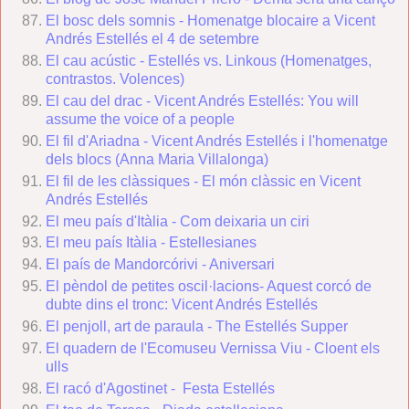
El bosc dels somnis - Homenatge blocaire a Vicent
Andrés Estellés el 4 de setembre
El cau acústic - Estellés vs. Linkous (Homenatges,
contrastos. Volences)
El cau del drac - Vicent Andrés Estellés: You will
assume the voice of a people
El fil d'Ariadna - Vicent Andrés Estellés i l'homenatge
dels blocs (Anna Maria Villalonga)
El fil de les clàssiques - El món clàssic en Vicent
Andrés Estellés
El meu país d'Itàlia - Com deixaria un ciri
El meu país Itàlia - Estellesianes
El país de Mandorcórivi - Aniversari
El pèndol de petites oscil·lacions- Aquest corcó de
dubte dins el tronc: Vicent Andrés Estellés
El penjoll, art de paraula - The Estellés Supper
El quadern de l'Ecomuseu Vernissa Viu - Cloent els
ulls
El racó d'Agostinet - Festa Estellés