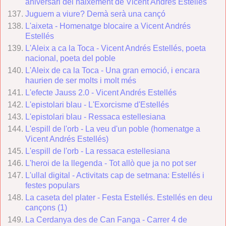
aniversari del naixement de Vicent Andrés Estellés
Juguem a viure? Demà serà una cançó
L'aixeta - Homenatge blocaire a Vicent Andrés
Estellés
L'Aleix a ca la Toca - Vicent Andrés Estellés, poeta
nacional, poeta del poble
L'Aleix de ca la Toca - Una gran emoció, i encara
haurien de ser molts i molt més
L'efecte Jauss 2.0 - Vicent Andrés Estellés
L'epistolari blau - L'Exorcisme d'Estellés
L'epistolari blau - Ressaca estellesiana
L'espill de l'orb - La veu d'un poble (homenatge a
Vicent Andrés Estellés)
L'espill de l'orb - La ressaca estellesiana
L'heroi de la llegenda - Tot allò que ja no pot ser
L'ullal digital - Activitats cap de setmana: Estellés i
festes populars
La caseta del plater - Festa Estellés. Estellés en deu
cançons (1)
La Cerdanya des de Can Fanga - Carrer 4 de