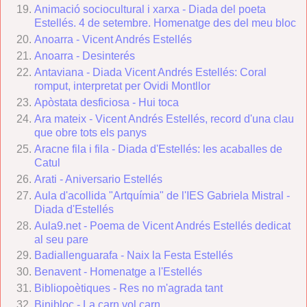
Animació sociocultural i xarxa - Diada del poeta
Estellés. 4 de setembre. Homenatge des del meu bloc
Anoarra - Vicent Andrés Estellés
Anoarra - Desinterés
Antaviana - Diada Vicent Andrés Estellés: Coral
romput, interpretat per Ovidi Montllor
Apòstata desficiosa - Hui toca
Ara mateix - Vicent Andrés Estellés, record d'una clau
que obre tots els panys
Aracne fila i fila - Diada d'Estellés: les acaballes de
Catul
Arati - Aniversario Estellés
Aula d'acollida "Artquímia" de l'IES Gabriela Mistral -
Diada d'Estellés
Aula9.net - Poema de Vicent Andrés Estellés dedicat
al seu pare
Badiallenguarafa - Naix la Festa Estellés
Benavent - Homenatge a l'Estellés
Bibliopoètiques - Res no m'agrada tant
Binibloc - La carn vol carn