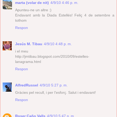
marta (volar de nit)
4/9/10 4:46 p. m.
Apunteu-ne un altre :)
Endavant amb la Diada Estellés! Feliç 4 de setembre a
tothom
Respon
Jesús M. Tibau
4/9/10 4:48 p. m.
i el meu
http://jmtibau.blogspot.com/2010/09/estelles-
lanagrama.html
Respon
AlfredRussel
4/9/10 5:27 p. m.
Gràcies pel recull, i per l'esforç. Salut i endavant!
Respon
Roser Caño Valls
4/9/10 5:47 p. m.