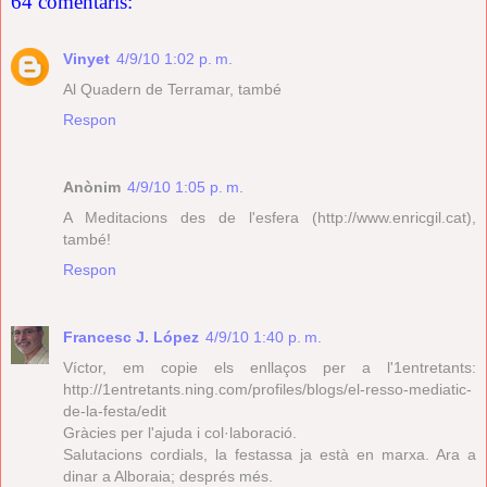
64 comentaris:
Vinyet
4/9/10 1:02 p. m.
Al Quadern de Terramar, també
Respon
Anònim
4/9/10 1:05 p. m.
A Meditacions des de l'esfera (http://www.enricgil.cat),
també!
Respon
Francesc J. López
4/9/10 1:40 p. m.
Víctor, em copie els enllaços per a l'1entretants:
http://1entretants.ning.com/profiles/blogs/el-resso-mediatic-
de-la-festa/edit
Gràcies per l'ajuda i col·laboració.
Salutacions cordials, la festassa ja està en marxa. Ara a
dinar a Alboraia; després més.