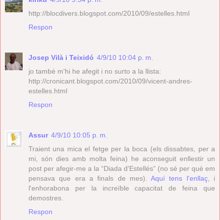
http://blocdivers.blogspot.com/2010/09/estelles.html
Respon
Josep Vilà i Teixidó
4/9/10 10:04 p. m.
jo també m'hi he afegit i no surto a la llista:
http://cronicant.blogspot.com/2010/09/vicent-andres-
estelles.html
Respon
Assur
4/9/10 10:05 p. m.
Traient una mica el fetge per la boca (els dissabtes, per a
mi, són dies amb molta feina) he aconseguit enllestir un
post per afegir-me a la “Diada d'Estellés” (no sé per què em
pensava que era a finals de mes).
Aquí tens l'enllaç
, i
l'enhorabona per la increïble capacitat de feina que
demostres.
Respon