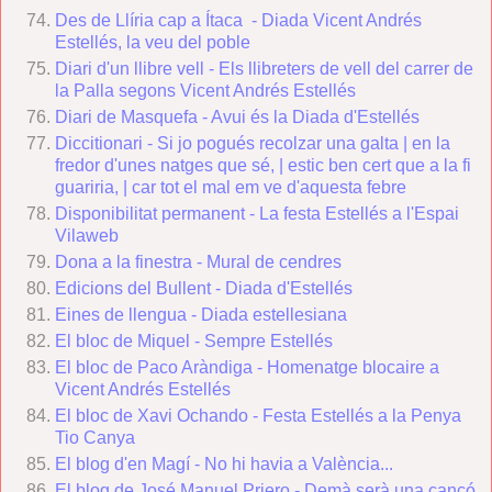
Des de Llíria cap a Ítaca - Diada Vicent Andrés
Estellés, la veu del poble
Diari d'un llibre vell - Els llibreters de vell del carrer de
la Palla segons Vicent Andrés Estellés
Diari de Masquefa - Avui és la Diada d'Estellés
Diccitionari
- Si jo pogués recolzar una galta | en la
fredor d'unes natges que sé, | estic ben cert que a la fi
guariria, | car tot el mal em ve d'aquesta febre
Disponibilitat permanent - La festa Estellés a l'Espai
Vilaweb
Dona a la finestra - Mural de cendres
Edicions del Bullent
- Diada d'Estellés
Eines de llengua - Diada estellesiana
El bloc de Miquel - Sempre Estellés
El bloc de Paco Aràndiga - Homenatge blocaire a
Vicent Andrés Estellés
El bloc de Xavi Ochando - Festa Estellés a la Penya
Tio Canya
El blog d'en Magí - No hi havia a València...
El blog de José Manuel Priero - Demà serà una cançó