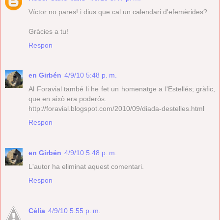
Víctor no pares! i dius que cal un calendari d'efemèrides?
Gràcies a tu!
Respon
en Girbén
4/9/10 5:48 p. m.
Al Foravial també li he fet un homenatge a l'Estellés; gràfic,
que en això era poderós.
http://foravial.blogspot.com/2010/09/diada-destelles.html
Respon
en Girbén
4/9/10 5:48 p. m.
L'autor ha eliminat aquest comentari.
Respon
Cèlia
4/9/10 5:55 p. m.