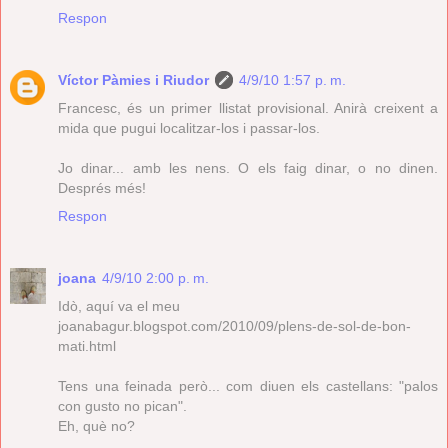
Respon
Víctor Pàmies i Riudor
4/9/10 1:57 p. m.
Francesc, és un primer llistat provisional. Anirà creixent a
mida que pugui localitzar-los i passar-los.
Jo dinar... amb les nens. O els faig dinar, o no dinen.
Després més!
Respon
joana
4/9/10 2:00 p. m.
Idò, aquí va el meu
joanabagur.blogspot.com/2010/09/plens-de-sol-de-bon-
mati.html
Tens una feinada però... com diuen els castellans: "palos
con gusto no pican".
Eh, què no?