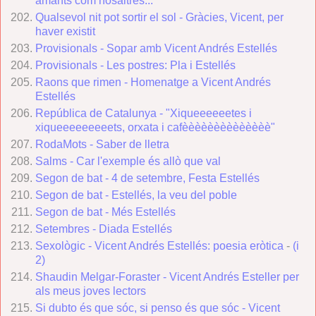
amants com nosaltres..."
Qualsevol nit pot sortir el sol - Gràcies, Vicent, per
haver existit
Provisionals - Sopar amb Vicent Andrés Estellés
Provisionals - Les postres: Pla i Estellés
Raons que rimen
- Homenatge a Vicent Andrés
Estellés
República de Catalunya - "Xiqueeeeeetes i
xiqueeeeeeeeets, orxata i cafèèèèèèèèèèèèèè"
RodaMots - Saber de lletra
Salms - Car l'exemple és allò que val
Segon de bat - 4 de setembre, Festa Estellés
Segon de bat - Estellés, la veu del poble
Segon de bat - Més Estellés
Setembres - Diada Estellés
Sexològic - Vicent Andrés Estellés: poesia eròtica
-
(i
2)
Shaudin Melgar-Foraster - Vicent Andrés Esteller per
als meus joves lectors
Si dubto és que sóc, si penso és que sóc - Vicent