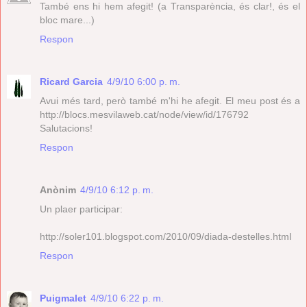
També ens hi hem afegit! (a Transparència, és clar!, és el
bloc mare...)
Respon
Ricard Garcia
4/9/10 6:00 p. m.
Avui més tard, però també m'hi he afegit. El meu post és a
http://blocs.mesvilaweb.cat/node/view/id/176792
Salutacions!
Respon
Anònim
4/9/10 6:12 p. m.
Un plaer participar:
http://soler101.blogspot.com/2010/09/diada-destelles.html
Respon
Puigmalet
4/9/10 6:22 p. m.