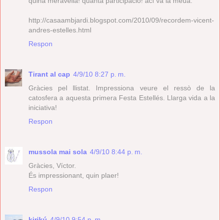
quina meravella! quanta participació! ací va la meua:
http://casaambjardi.blogspot.com/2010/09/recordem-vicent-
andres-estelles.html
Respon
Tirant al cap
4/9/10 8:27 p. m.
Gràcies pel llistat. Impressiona veure el ressò de la
catosfera a aquesta primera Festa Estellés. Llarga vida a la
iniciativa!
Respon
mussola mai sola
4/9/10 8:44 p. m.
Gràcies, Víctor.
És impressionant, quin plaer!
Respon
kirikú
4/9/10 9:54 p. m.