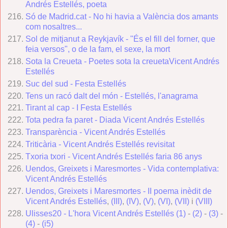
Andrés Estellés, poeta
Só de Madrid.cat - No hi havia a València dos amants
com nosaltres...
Sol de mitjanut a Reykjavík - "És el fill del forner, que
feia versos", o de la fam, el sexe, la mort
Sota la Creueta - Poetes sota la creuetaVicent Andrés
Estellés
Suc del sud - Festa Estellés
Tens un racó dalt del món - Estellés, l'anagrama
Tirant al cap - I Festa Estellés
Tota pedra fa paret - Diada Vicent Andrés Estellés
Transparència - Vicent Andrés Estellés
Triticària - Vicent Andrés Estellés revisitat
Txoria txori - Vicent Andrés Estellés faria 86 anys
Uendos, Greixets i Maresmortes - Vida contemplativa:
Vicent Andrés Estellés
Uendos, Greixets i Maresmortes - II poema inèdit de
Vicent Andrés Estellés
,
(III)
,
(IV)
,
(V)
,
(VI)
,
(VII)
i
(VIII)
Ulisses20 - L'hora Vicent Andrés Estellés (1)
-
(2)
-
(3)
-
(4)
-
(i5)