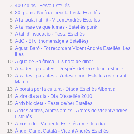
400 colps - Festa Estellés
80 grams: Notícia: neix la Festa Estellés
A la taula i al llit - Vicent Andrés Estellés
A ta mare va que fumes - Estellés punk
A tall d'invocació - Festa Estellés
AdC - El vi (homenatge a Estellés)
Agustí Baró - Tot recordant Vicent Andrés Estellés. Les
illes
Aigua de Salònica - És hora de dinar
Aixades i paraules - Després del teu silenci estricte
Aixades i paraules - Redescobrint Estellés recordant
March
Alboraia per la cultura - Diada Estellés Alboraia
Alzira dia a dia - Dia D'estellés 2010
Amb bicicleta - Festa de/per Estellés
Amics arbres, arbres amics
- Arbres de Vicent Andrés
Estellés
Amosredo - Va per tu Estellés en el teu dia
Àngel Canet Català - Vicent Andrés Estellés