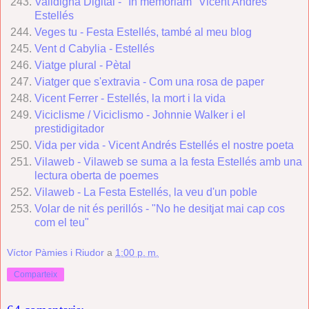
Valldigna Digital - "In memoriam" Vicent Andrés
Estellés
Veges tu - Festa Estellés, també al meu blog
Vent d Cabylia - Estellés
Viatge plural - Pètal
Viatger que s'extravia - Com una rosa de paper
Vicent Ferrer - Estellés, la mort i la vida
Viciclisme / Viciclismo - Johnnie Walker i el
prestidigitador
Vida per vida
- Vicent Andrés Estellés el nostre poeta
Vilaweb - Vilaweb se suma a la festa Estellés amb una
lectura oberta de poemes
Vilaweb - La Festa Estellés, la veu d'un poble
Volar de nit és perillós - "No he desitjat mai cap cos
com el teu"
Víctor Pàmies i Riudor
a
1:00 p. m.
Comparteix