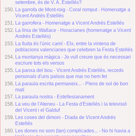
setembre, és de V. A. Estellés?
La garrofa de Mont-roig - Coral romput - Homenatge a
Vicent Andrés Estellés
La garrofera - Homenatge a Vicent Andrés Estellés
La línia de Wallace - Horacianes (homenatge a Vicent
Andrés Estellés)
La lluita és l'únic camí - Elx, entre la vintena de
poblacions valencianes que celebren la Festa Estellés
La muntanya màgica - Jo vull creure que és necessari
escriure tots els versos
La panxa del bou - Vicent Andrés Estellés, records
personals d'uns països que mai no hem fet
La paraula escrita permaneix... - Plens de sol de bon
matí
La paraula nostra - Estellesianament
La veu de l'Ateneu - La Festa d'Estellés i la televisió
del Vicent i el Galduf
Les coses del dimoni - Diada de Vicent Andrés
Estellés
Les dones no som (tan) complicades... - No hi havia a