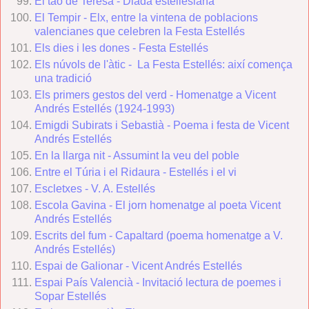
El tao de Teresa - Diada estellesiana
El Tempir - Elx, entre la vintena de poblacions
valencianes que celebren la Festa Estellés
Els dies i les dones - Festa Estellés
Els núvols de l'àtic - La Festa Estellés: així comença
una tradició
Els primers gestos del verd - Homenatge a Vicent
Andrés Estellés (1924-1993)
Emigdi Subirats i Sebastià - Poema i festa de Vicent
Andrés Estellés
En la llarga nit - Assumint la veu del poble
Entre el Túria i el Ridaura - Estellés i el vi
Escletxes - V. A. Estellés
Escola Gavina - El jorn homenatge al poeta Vicent
Andrés Estellés
Escrits del fum - Capaltard (poema homenatge a V.
Andrés Estellés)
Espai de Galionar - Vicent Andrés Estellés
Espai País Valencià - Invitació lectura de poemes i
Sopar Estellés