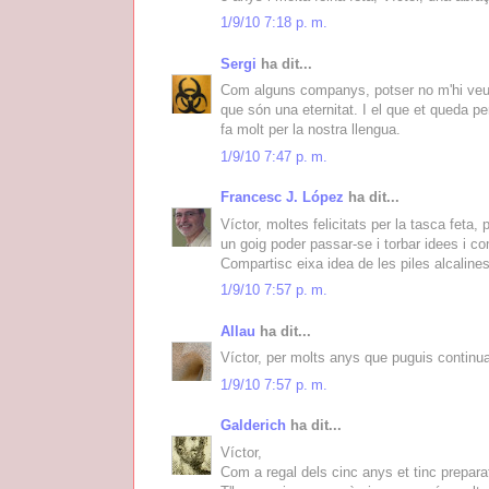
1/9/10 7:18 p. m.
Sergi
ha dit...
Com alguns companys, potser no m'hi veus,
que són una eternitat. I el que et queda pe
fa molt per la nostra llengua.
1/9/10 7:47 p. m.
Francesc J. López
ha dit...
Víctor, moltes felicitats per la tasca feta,
un goig poder passar-se i torbar idees i co
Compartisc eixa idea de les piles alcaline
1/9/10 7:57 p. m.
Allau
ha dit...
Víctor, per molts anys que puguis continua
1/9/10 7:57 p. m.
Galderich
ha dit...
Víctor,
Com a regal dels cinc anys et tinc preparat