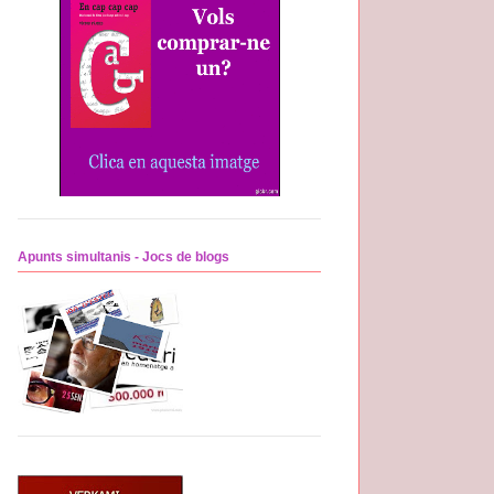
Apunts simultanis - Jocs de blogs