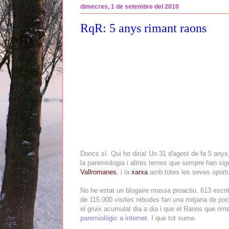
dimecres, 1 de setembre del 2010
RqR: 5 anys rimant raons
Doncs sí. Qui ho diria! Un 31 d'agost de fa 5 anys
la paremiologia i altres temes que sempre han sig
Vallromanes
, i la
xarxa
amb totes les seves oportu
No he estat un blogaire massa proactiu. 613 escr
de 115.000 visites rebudes fan una mitjana de poc
el gruix acumulat dia a dia i que el Raons que rime
paremiològic a internet
. I que tot suma.