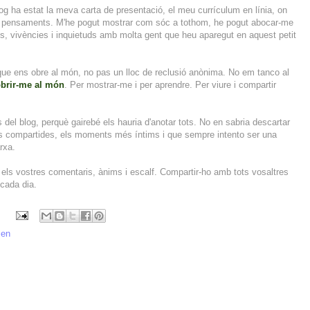
g ha estat la meva carta de presentació, el meu currículum en línia, on
s i pensaments. M'he pogut mostrar com sóc a tothom, he pogut abocar-me
ogs, vivències i inquietuds amb molta gent que heu aparegut en aquest petit
que ens obre al món, no pas un lloc de reclusió anònima. No em tanco al
obrir-me al món
. Per mostrar-me i per aprendre. Per viure i compartir
del blog, perquè gairebé els hauria d'anotar tots. No en sabria descartar
cions compartides, els moments més íntims i que sempre intento ser una
arxa.
 els vostres comentaris, ànims i escalf. Compartir-ho amb tots vosaltres
 cada dia.
men