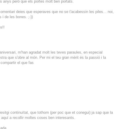
ts anys però que els portes molt ben portats.
 comentari deies que esperaves que no se t'acabessin les piles... noi,
 i de les bones. ;-))
s!!
aniversari, m'han agradat molt les teves paraules, en especial
stra que s'obre al món. Per mi el teu gran mèrit és la passió i la
 compartir el que fas
 desitgi continuïtat, que tothom (per poc que et conegui) ja sap que la
aquí a recollir moltes coses ben interesants.
çada.