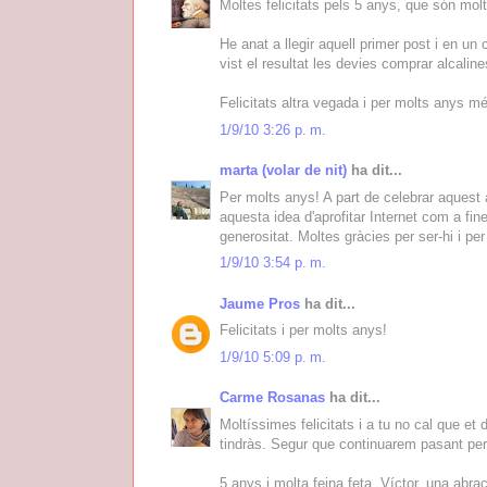
Moltes felicitats pels 5 anys, que són mol
He anat a llegir aquell primer post i en un
vist el resultat les devies comprar alcalines
Felicitats altra vegada i per molts anys mé
1/9/10 3:26 p. m.
marta (volar de nit)
ha dit...
Per molts anys! A part de celebrar aquest 
aquesta idea d'aprofitar Internet com a fine
generositat. Moltes gràcies per ser-hi i per
1/9/10 3:54 p. m.
Jaume Pros
ha dit...
Felicitats i per molts anys!
1/9/10 5:09 p. m.
Carme Rosanas
ha dit...
Moltíssimes felicitats i a tu no cal que et
tindràs. Segur que continuarem pasant per 
5 anys i molta feina feta, Víctor, una abra