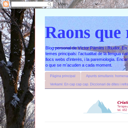
Raons que 
Blog personal de Víctor Pàmies i Riudor. En 
temes principals: l'actualitat de la llengua c
llocs webs d'interès, i la paremiologia. Enc
o que se m'acuden a cada moment.
Pàgina principal
Apunts simultanis: homenat
Verkami: En cap cap cap. Diccionari de dites i refr