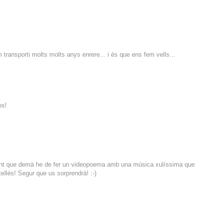
ransporti molts molts anys enrere... i és que ens fem vells...
es!
nsant que demà he de fer un videopoema amb una música xulíssima que
llés! Segur que us sorprendrà! :-)