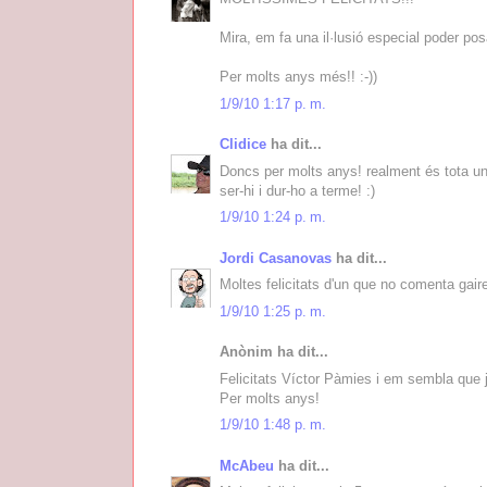
Mira, em fa una il·lusió especial poder po
Per molts anys més!! :-))
1/9/10 1:17 p. m.
Clidice
ha dit...
Doncs per molts anys! realment és tota una 
ser-hi i dur-ho a terme! :)
1/9/10 1:24 p. m.
Jordi Casanovas
ha dit...
Moltes felicitats d'un que no comenta gair
1/9/10 1:25 p. m.
Anònim ha dit...
Felicitats Víctor Pàmies i em sembla que 
Per molts anys!
1/9/10 1:48 p. m.
McAbeu
ha dit...