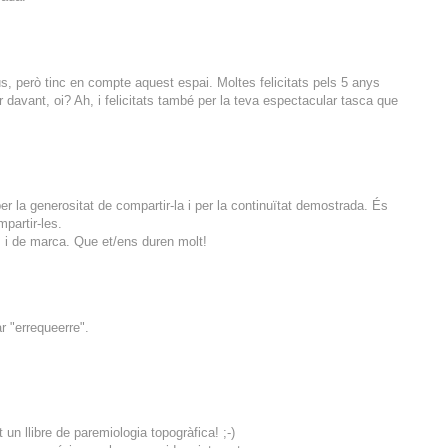
 però tinc en compte aquest espai. Moltes felicitats pels 5 anys
r davant, oi? Ah, i felicitats també per la teva espectacular tasca que
 per la generositat de compartir-la i per la continuïtat demostrada. És
mpartir-les.
s i de marca. Que et/ens duren molt!
r "errequeerre".
 un llibre de paremiologia topogràfica! ;-)