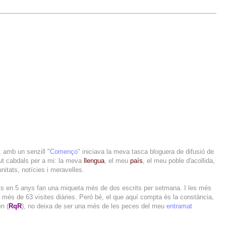
, amb un senzill "
Començo
" iniciava la meva tasca bloguera de difusió de
ut cabdals per a mi: la meva
llengua
, el meu
país
, el meu poble d'acollida,
nitats, notícies i meravelles.
its en 5 anys fan una miqueta més de dos escrits per setmana. I les més
 més de 63 visites diàries. Però bé, el que aquí compta és la constància,
n (
RqR
), no deixa de ser una més de les peces del meu
entramat