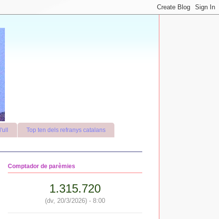
'ull
Top ten dels refranys catalans
Comptador de parèmies
1.315.720
(dv, 20/3/2026) - 8:00