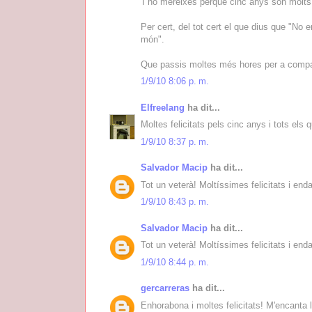
T'ho mereixes perquè cinc anys són molts,
Per cert, del tot cert el que dius que "No
món".
Que passis moltes més hores per a compar
1/9/10 8:06 p. m.
Elfreelang
ha dit...
Moltes felicitats pels cinc anys i tots els 
1/9/10 8:37 p. m.
Salvador Macip
ha dit...
Tot un veterà! Moltíssimes felicitats i end
1/9/10 8:43 p. m.
Salvador Macip
ha dit...
Tot un veterà! Moltíssimes felicitats i end
1/9/10 8:44 p. m.
gercarreras
ha dit...
Enhorabona i moltes felicitats! M'encanta 