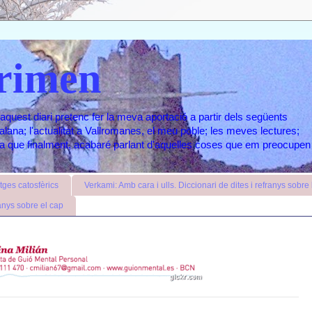
rimen
aquest diari pretenc fer la meva aportació a partir dels següents
atalana; l'actualitat a Vallromanes, el meu poble; les meves lectures;
ara que finalment, acabaré parlant d'aquelles coses que em preocupen
ges catosfèrics
Verkami: Amb cara i ulls. Diccionari de dites i refranys sobre l
anys sobre el cap