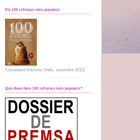
Els 100 refranys més populars
Cossetània Edicions (Valls, novembre 2012)
Què diuen dels 100 refranys més populars?