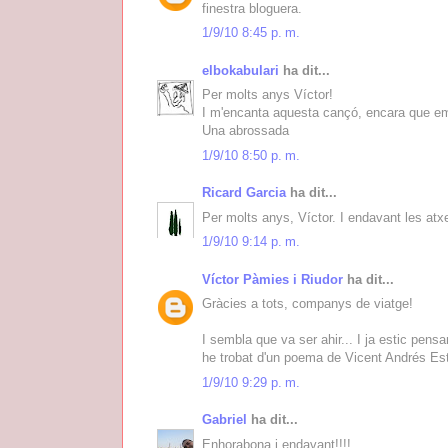
finestra bloguera.
1/9/10 8:45 p. m.
elbokabulari
ha dit...
Per molts anys Víctor!
I m'encanta aquesta cançó, encara que em t
Una abrossada
1/9/10 8:50 p. m.
Ricard Garcia
ha dit...
Per molts anys, Víctor. I endavant les atx
1/9/10 9:14 p. m.
Víctor Pàmies i Riudor
ha dit...
Gràcies a tots, companys de viatge!
I sembla que va ser ahir... I ja estic pe
he trobat d'un poema de Vicent Andrés Este
1/9/10 9:29 p. m.
Gabriel
ha dit...
Enhorabona i endavant!!!!