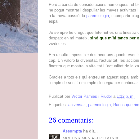
Però a banda de consideracions numèriques, el blo
he pogut mostrar i despullar les meves activitat
a la meva passió, la
paremiologia
, i compartir bl
espai.
Jo sempre he cregut que Internet és una finestra 
despatx en mi mateix,
sinó que m'hi tanco per 
vivències.
Em resulta impossible destacar uns quants escrits 
cap. En valoro la diversitat, l'actualitat, les ac
finestra que mostra la vitalitat i l'actualitat de la x
Gràcies a tots els qui entreu en aquest espai amb
l'omple de sentit i m'omple d'energia per continuar
Publicat per
Víctor Pàmies i Riudor
a
1:12 p. m.
Etiquetes:
aniversari
,
paremiologia
,
Raons que ri
26 comentaris:
Assumpta
ha dit...
MOLTÍSSIMES FELICITATS!!!