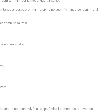
 com a mínim per la meva vida a internet.
 em tanco al despatx en mi mateix, sinó que m'hi tanco per obrir-me al
tir amb nosaltres!
que encara vindran!
avant!
avant!
la idea de compartir vivències, parèmies i comentaris a través de la