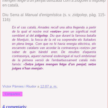
mengen fetge d'un penjat
utilitzada com a
zidgolet
o
xítgolep
en català.
Diu Serra al
Manual d'enigmística
(s. v.
zidgolep
, pàg. 115-
116):
En el cas català, Amades recull una altra llegenda a partir
de la qual el nostre mot
«setze»
pren un significat molt
semblant al del
zidgolep
. Diu que durant la famosa batalla
de Montjuïc, la fosca de la nit va sorprendre els lluitadors
en plena brega. Com que no hi havia energia elèctrica, els
escamots catalans van acordar la contrasenya «setze» per
saber de quin bàndol eren. De resultes d'aquesta
contrasenya, aquest numeral esdevingué el nucli embrionari
de la primera versió de l'embarbussament català més
famós: «
Setze jutges mengen fetge d'un penjat; setze
jutges n'han menjat
».
Víctor Pàmies i Riudor
a
12:07 p. m.
Comparteix
4 comentaris: