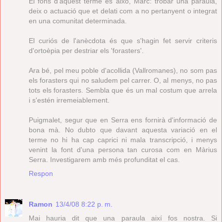
El fons d'aquest terme és això, Marc: trobar una paraula,
deix o actuació que et delati com a no pertanyent o integrat
en una comunitat determinada.
El curiós de l'anècdota és que s'hagin fet servir criteris
d'ortoèpia per destriar els 'forasters'.
Ara bé, pel meu poble d'acollida (Vallromanes), no som pas
els forasters qui no saludem pel carrer. O, al menys, no pas
tots els forasters. Sembla que és un mal costum que arrela
i s'estén irremeiablement.
Puigmalet, segur que en Serra ens fornirà d'informació de
bona mà. No dubto que davant aquesta variació en el
terme no hi ha cap caprici ni mala transcripció, i menys
venint la font d'una persona tan curosa com en Màrius
Serra. Investigarem amb més profunditat el cas.
Respon
Ramon
13/4/08 8:22 p. m.
Mai hauria dit que una paraula així fos nostra. Si