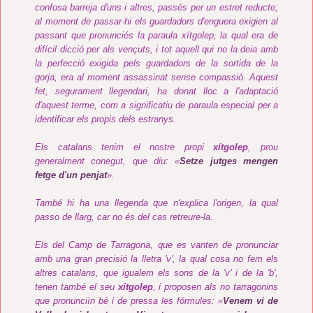
confosa barreja d'uns i altres, passés per un estret reducte;
al moment de passar-hi els guardadors d'enguera exigien al
passant que pronunciés la paraula xítgolep, la qual era de
difícil dicció per als vençuts, i tot aquell qui no la deia amb
la perfecció exigida pels guardadors de la sortida de la
gorja, era al moment assassinat sense compassió. Aquest
fet, segurament llegendari, ha donat lloc a l'adaptació
d'aquest terme, com a significatiu de paraula especial per a
identificar els propis dels estranys.
Els catalans tenim el nostre propi
xítgolep
, prou
generalment conegut, que diu: «
Setze jutges mengen
fetge d'un penjat
».
També hi ha una llegenda que n'explica l'origen, la qual
passo de llarg, car no és del cas retreure-la.
Els del Camp de Tarragona, que es vanten de pronunciar
amb una gran precisió la lletra 'v', la qual cosa no fem els
altres catalans, que igualem els sons de la 'v' i de la 'b',
tenen també el seu
xítgolep
, i proposen als no tarragonins
que pronunciïn bé i de pressa les fórmules: «
Venem vi de