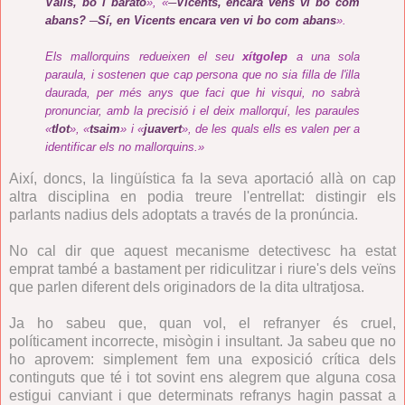
Valls, bo i barato
», «
─Vicents, encara vens vi bo com
abans? ─Sí, en Vicents encara ven vi bo com abans
».
Els mallorquins redueixen el seu
xítgolep
a una sola
paraula, i sostenen que cap persona que no sia filla de l'illa
daurada, per més anys que faci que hi visqui, no sabrà
pronunciar, amb la precisió i el deix mallorquí, les paraules
«
tlot
», «
tsaim
» i «
juavert
», de les quals ells es valen per a
identificar els no mallorquins.»
Així, doncs, la lingüística fa la seva aportació allà on cap
altra disciplina en podia treure l'entrellat: distingir els
parlants nadius dels adoptats a través de la pronúncia.
No cal dir que aquest mecanisme detectivesc ha estat
emprat també a bastament per ridiculitzar i riure's dels veïns
que parlen diferent dels originadors de la dita ultratjosa.
Ja ho sabeu que, quan vol, el refranyer és cruel,
políticament incorrecte, misògin i insultant. Ja sabeu que no
ho aprovem: simplement fem una exposició crítica dels
continguts que té i tot sovint ens alegrem que alguna cosa
estigui canviant i que determinats refranys hagin passat a