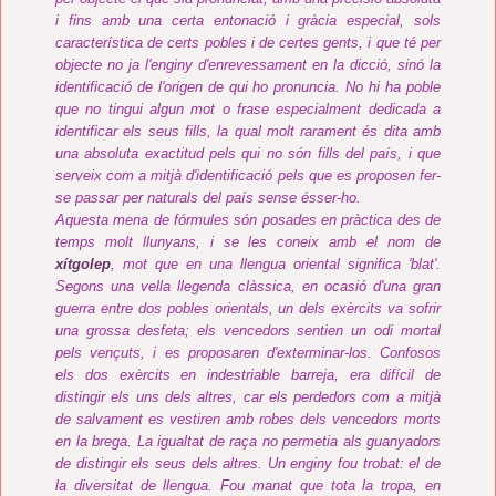
i fins amb una certa entonació i gràcia especial, sols
característica de certs pobles i de certes gents, i que té per
objecte no ja l'enginy d'enrevessament en la dicció, sinó la
identificació de l'origen de qui ho pronuncia. No hi ha poble
que no tingui algun mot o frase especialment dedicada a
identificar els seus fills, la qual molt rarament és dita amb
una absoluta exactitud pels qui no són fills del país, i que
serveix com a mitjà d'identificació pels que es proposen fer-
se passar per naturals del país sense ésser-ho.
Aquesta mena de fórmules són posades en pràctica des de
temps molt llunyans, i se les coneix amb el nom de
xítgolep
, mot que en una llengua oriental significa 'blat'.
Segons una vella llegenda clàssica, en ocasió d'una gran
guerra entre dos pobles orientals, un dels exèrcits va sofrir
una grossa desfeta; els vencedors sentien un odi mortal
pels vençuts, i es proposaren d'exterminar-los. Confosos
els dos exèrcits en indestriable barreja, era difícil de
distingir els uns dels altres, car els perdedors com a mitjà
de salvament es vestiren amb robes dels vencedors morts
en la brega. La igualtat de raça no permetia als guanyadors
de distingir els seus dels altres. Un enginy fou trobat: el de
la diversitat de llengua. Fou manat que tota la tropa, en