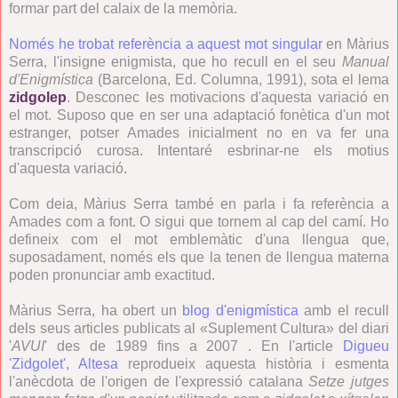
formar part del calaix de la memòria.
Només he trobat referència a aquest mot singular
en Màrius
Serra, l'insigne enigmista, que ho recull en el seu
Manual
d'Enigmística
(Barcelona, Ed. Columna, 1991), sota el lema
zidgolep
. Desconec les motivacions d'aquesta variació en
el mot. Suposo que en ser una adaptació fonètica d'un mot
estranger, potser Amades inicialment no en va fer una
transcripció curosa. Intentaré esbrinar-ne els motius
d'aquesta variació.
Com deia, Màrius Serra també en parla i fa referència a
Amades com a font. O sigui que tornem al cap del camí. Ho
defineix com el mot emblemàtic d'una llengua que,
suposadament, només els que la tenen de llengua materna
poden pronunciar amb exactitud.
Màrius Serra, ha obert un
blog d'enigmística
amb el recull
dels seus articles publicats a
l «Suplement Cultura» del diari
'
AVUI
' des de 1989 fins a 2007 . En l'article
Digueu
'Zidgolet', Altesa
reprodueix aquesta història i esmenta
l'anècdota de l'origen de l'expressió catalana
Setze jutges