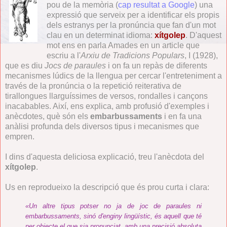
pou de la memòria (
cap resultat a Google
) una
expressió que serveix per a identificar els propis
dels estranys per la pronúncia que fan d'un mot
clau en un determinat idioma:
xítgolep
. D'aquest
mot ens en parla Amades en un article que
escriu a l'
Arxiu de Tradicions Populars
, I (1928),
que es diu
Jocs de paraules
i on fa un repàs de diferents
mecanismes lúdics de la llengua per cercar l'entreteniment a
través de la pronúncia o la repetició reiterativa de
tirallongues llarguíssimes de versos, rondalles i cançons
inacabables. Així, ens explica, amb profusió d'exemples i
anècdotes, què són els
embarbussaments
i en fa una
anàlisi profunda dels diversos tipus i mecanismes que
empren.
I dins d'aquesta deliciosa explicació, treu l'anècdota del
xítgolep
.
Us en reprodueixo la descripció que és prou curta i clara:
«Un altre tipus potser no ja de joc de paraules ni
embarbussaments, sinó d'enginy lingüístic, és aquell que té
per objecte el que sia pronunciat, amb una precisió absoluta