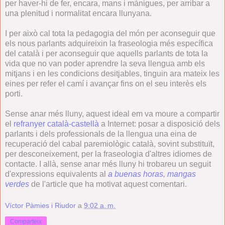
per haver-hi de fer, encara, mans i mànigues, per arribar a
una plenitud i normalitat encara llunyana.
I per això cal tota la pedagogia del món per aconseguir que
els nous parlants adquireixin la fraseologia més específica
del català i per aconseguir que aquells parlants de tota la
vida que no van poder aprendre la seva llengua amb els
mitjans i en les condicions desitjables, tinguin ara mateix les
eines per refer el camí i avançar fins on el seu interès els
porti.
Sense anar més lluny, aquest ideal em va moure a compartir
el
refranyer català-castellà
a Internet: posar a disposició dels
parlants i dels professionals de la llengua una eina de
recuperació del cabal paremiològic català, sovint substituït,
per desconeixement, per la fraseologia d'altres idiomes de
contacte. I allà, sense anar més lluny hi trobareu un seguit
d'expressions equivalents al
a buenas horas, mangas
verdes
de l'article que ha motivat aquest comentari.
Víctor Pàmies i Riudor
a
9:02 a. m.
Comparteix