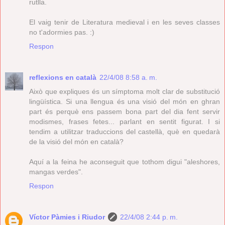
rutlla.
El vaig tenir de Literatura medieval i en les seves classes
no t'adormies pas. :)
Respon
reflexions en català
22/4/08 8:58 a. m.
Això que expliques és un símptoma molt clar de substitució
lingüística. Si una llengua és una visió del món en ghran
part és perquè ens passem bona part del dia fent servir
modismes, frases fetes... parlant en sentit figurat. I si
tendim a utilitzar traduccions del castellà, què en quedarà
de la visió del món en català?
Aquí a la feina he aconseguit que tothom digui "aleshores,
mangas verdes".
Respon
Víctor Pàmies i Riudor
22/4/08 2:44 p. m.