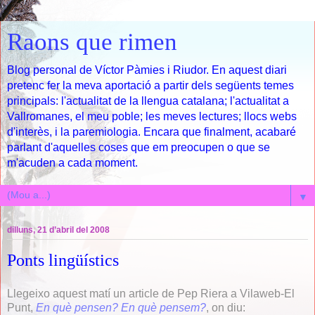
Raons que rimen
Blog personal de Víctor Pàmies i Riudor. En aquest diari
pretenc fer la meva aportació a partir dels següents temes
principals: l'actualitat de la llengua catalana; l'actualitat a
Vallromanes, el meu poble; les meves lectures; llocs webs
d'interès, i la paremiologia. Encara que finalment, acabaré
parlant d'aquelles coses que em preocupen o que se
m'acuden a cada moment.
▼
dilluns, 21 d’abril del 2008
Ponts lingüístics
Llegeixo aquest matí un article de Pep Riera a Vilaweb-El
Punt,
En què pensen? En què pensem?
, on diu: