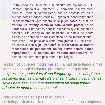
L'altra cosa és un detall d'un discurs del diputat de CiU
Ramon Espadaler al Parlament: «...com deia la meva àvia,
quan fou mort el combregaren, que en castellà vol dir
a
buenas horas mangas verdes
». Espadaler, conscientment o
inconscientment, que encara seria pitjor,
sabia que si no
traduïa un refrany català de tota la vida potser no se
l'entendria
. I no només aquells ciutadans que hi parlen en
castellà. Els asseguro que utilitzant un català de pedra
picada no t'entenen en tot Barcelona i àrea metropolitana i
més enllà (i no parlo dels nous immigrants). Sí, en canvi,
en castellà d'on sigui.
Per això ja incorporem al nostre
mecanisme de pensament no fer servir determinades
expressions i, si ho fem, les traduïm amablement
. No
només ens sotmetem pels trens o per l'aigua.
I és ben cert que els
modismes
són la part de la llengua més
complexa i difícil d'adquirir, precisament perquè són
«
expressions particulars d'una llengua, que no s'adapten a
les seves normes gramaticals o al sentit literal i usual de les
seves paraules, sinó que posseeixen un sentit figurat
adoptat de manera convencional.
»
Però això no tan sols passa en català. I
sociolingüísticament, la realitat del català és prou complexa