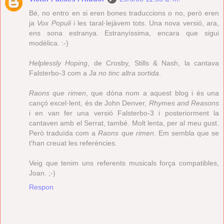
Bé, no entro en si eren bones traduccions o no, però eren
ja
Vox Populi
i les taral·lejàvem tots. Una nova versió, ara,
ens sona estranya. Estranyíssima, encara que sigui
modèlica. :-)
Helplessly Hoping
, de Crosby, Stills & Nash, la cantava
Falsterbo-3 com a
Ja no tinc altra sortida
.
Raons que rimen
, que dóna nom a aquest blog i és una
cançó excel·lent, és de John Denver,
Rhymes and Reasons
i en van fer una versió Falsterbo-3 i posteriorment la
cantaven amb el Serrat, també. Molt lenta, per al meu gust.
Però traduïda com a
Raons que rimen
. Em sembla que se
t'han creuat les referències.
Veig que tenim uns referents musicals força compatibles,
Joan. ;-)
Respon