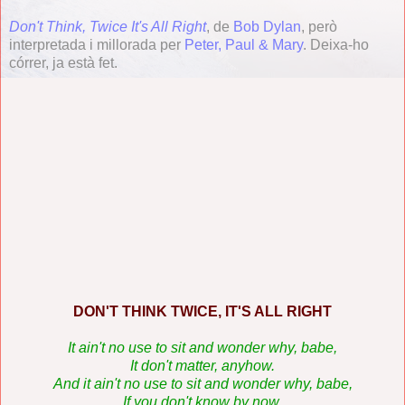
Don't Think, Twice It's All Right
, de
Bob Dylan
, però
interpretada i millorada per
Peter, Paul & Mary
. Deixa-ho
córrer, ja està fet.
DON'T THINK TWICE, IT'S ALL RIGHT
It ain't no use to sit and wonder why, babe,
It don't matter, anyhow.
And it ain't no use to sit and wonder why, babe,
If you don't know by now.