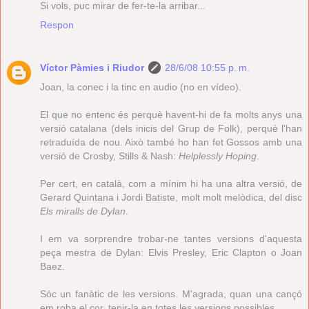
Si vols, puc mirar de fer-te-la arribar...
Respon
Víctor Pàmies i Riudor
28/6/08 10:55 p. m.
Joan, la conec i la tinc en audio (no en vídeo).
El que no entenc és perquè havent-hi de fa molts anys una
versió catalana (dels inicis del Grup de Folk), perquè l'han
retraduída de nou. Això també ho han fet Gossos amb una
versió de Crosby, Stills & Nash:
Helplessly Hoping
.
Per cert, en català, com a mínim hi ha una altra versió, de
Gerard Quintana i Jordi Batiste, molt molt melòdica, del disc
Els miralls de Dylan
.
I em va sorprendre trobar-ne tantes versions d'aquesta
peça mestra de Dylan: Elvis Presley, Eric Clapton o Joan
Baez.
Sóc un fanàtic de les versions. M'agrada, quan una cançó
em roba el cor, tenir-la en totes les versions possibles.