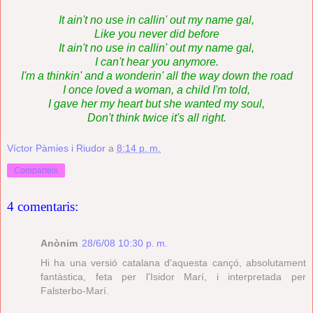
It ain't no use in callin' out my name gal,
Like you never did before
It ain't no use in callin' out my name gal,
I can't hear you anymore.
I'm a thinkin' and a wonderin' all the way down the road
I once loved a woman, a child I'm told,
I gave her my heart but she wanted my soul,
Don't think twice it's all right.
Víctor Pàmies i Riudor
a
8:14 p. m.
Comparteix
4 comentaris:
Anònim
28/6/08 10:30 p. m.
Hi ha una versió catalana d'aquesta cançó, absolutament
fantàstica, feta per l'Isidor Marí, i interpretada per
Falsterbo-Marí.