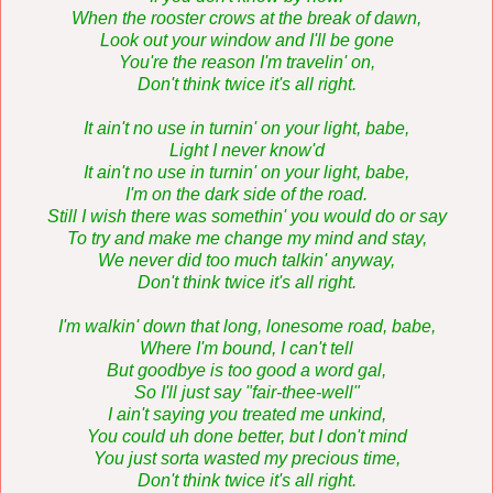
When the rooster crows at the break of dawn,
Look out your window and I'll be gone
You're the reason I'm travelin' on,
Don't think twice it's all right.
It ain't no use in turnin' on your light, babe,
Light I never know'd
It ain't no use in turnin' on your light, babe,
I'm on the dark side of the road.
Still I wish there was somethin' you would do or say
To try and make me change my mind and stay,
We never did too much talkin' anyway,
Don't think twice it's all right.
I'm walkin' down that long, lonesome road, babe,
Where I'm bound, I can't tell
But goodbye is too good a word gal,
So I'll just say "fair-thee-well"
I ain't saying you treated me unkind,
You could uh done better, but I don't mind
You just sorta wasted my precious time,
Don't think twice it's all right.