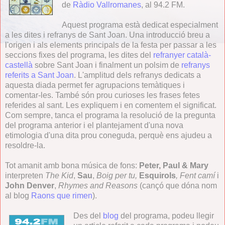
de
Ràdio Vallromanes
, al 94.2 FM.
Aquest programa està dedicat especialment
a les dites i refranys de Sant Joan. Una introducció breu a
l'origen i als elements principals de la festa per passar a les
seccions fixes del programa, les dites del
refranyer català-
castellà
sobre Sant Joan i finalment un polsim de
refranys
referits a Sant Joan
. L'amplitud dels refranys dedicats a
aquesta diada permet fer agrupacions temàtiques i
comentar-les. També són prou curioses les frases fetes
referides al sant. Les expliquem i en comentem el significat.
Com sempre, tanca el programa la resolució de la pregunta
del programa anterior i el plantejament d'una nova
etimologia d'una dita prou coneguda, perquè ens ajudeu a
resoldre-la.
Tot amanit amb bona música de fons:
Peter, Paul & Mary
interpreten
The Kid
,
Sau
,
Boig per tu,
Esquirols
, Fent camí
i
John Denver
,
Rhymes and Reasons
(cançó que dóna nom
al blog
Raons que rimen
).
Des del
blog
del programa, podeu llegir