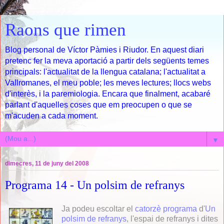
Raons que rimen
Blog personal de Víctor Pàmies i Riudor. En aquest diari
pretenc fer la meva aportació a partir dels següents temes
principals: l'actualitat de la llengua catalana; l'actualitat a
Vallromanes, el meu poble; les meves lectures; llocs webs
d'interès, i la paremiologia. Encara que finalment, acabaré
parlant d'aquelles coses que em preocupen o que se
m'acuden a cada moment.
▼
dimecres, 11 de juny del 2008
Programa 14 - Un polsim de refranys
Ja podeu escoltar el
catorzè programa
d'
Un
polsim de refranys
, l'espai de refranys i dites