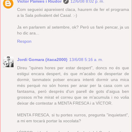
Víctor Pàmies i Riudor
12/6/08 8:02 p. m.
Com segueixi apareixent claca, haurem de fer el programa
a la Sala polivalent del Casal. :-)
Ja en parlarem al setembre, ok? Però us faré pencar, ja us
ho dic ara...
Respon
Jordi Gomara (itaca2000)
13/6/08 5:16 a. m.
Direu "quines hores per estar despert", doncs no és que
estigui encara despert, és que m'acabo de despertar de
dormir, tanmateix potser encara intenti dormir una mica
més perquè no són hores per anar per la casa com un
fantasma, però després d'un parell de gots d'aigua ben
grossos m'he mirat el correu que se m'acumula i no volia
deixar de contestar a MENTA FRESCA i a VÍCTOR.
MENTA FRESCA, si tu portes xurros, pregunta "inquietant",
a mi em tocarà portar la xocolata?