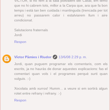
VÍCTOR, si ho fem a la sala polivalent del Casal, em temo
que no hi cabrem tots, millor a la Carpa que, ara que fa bon
temps i està tan ben cuidada i mantinguda (trencada per tot
arreu) no passarem calor i estalviarem llum i aire
condicionat.
Salutacions fraternals
Jordi
Respon
Víctor Pàmies i Riudor
13/6/08 2:29 p. m.
Jordi, quan puguem programar els comentaris, com els
escrits, ja no hauràs de donar aquestes explicacions: fas el
comentari quan vols i el programes perquè surti quan
vulguis. :-)
Xocolata amb xurros! Humm... a veure si em sortirà algun
rotet entre refrany i refrany. :-)
Respon