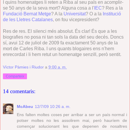
I quins homenatges li reten a Riba al seu país en acomplir-
se 50 anys de la seva mort? Alguna cosa a l'
IEC
? Res a la
Fundació Bernat Metge
? A la
Universitat
? O a la
Institució
de les Lletres Catalanes
, on fou vicepresident?
Res de res. El silenci més absolut. És clar! És que a les
biografies no posa ni tan sols la data del seu decés. Doncs
sí, avui 12 de juliol de 2009 fa exactament 50 anys de la
mort de Carles Riba. I uns quants blogaires ens n'hem
enrecordat i li hem retut un homenatge senzill, però sentit.
Víctor Pàmies i Riudor
a
9:00 a. m.
Comparteix
14 comentaris:
McAbeu
12/7/09 10:26 a. m.
Ens falten moltes coses per arribar a ser un país normal i
potser moltes no les assolirem mai, però hauríem de
començar solucionant les que depenen de nosaltres