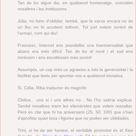
Tan de bo algun dia, en qualsevol homenatge, coincidim
nosaltres i les institucions.
Júlia, no hem d'oblidar, també, que la xarxa encara no és
un lloc on hi acudeixi tothom. Tot just estem sortint de
l'armari, com qui diu!
Francesc, Internet ens possibilita una transversalitat que
abans era més difícil. Tan de bo el nord i el sud ens
miréssim i ens escoltéssim més sovint!
Assumpta, un cop més us agraeixo a tots la generositat i la
facilitat que teniu per apuntar-vos a qualsevol iniciativa.
Sí, Cèlia, Riba traductor és magnífic
Clídice... uns sí i uns altres no... No t'ho sabria explicar.
També nosaltres triem les efemèrides que volem ressaltar.
Però és clar que hi ha aniversaris (25, 50, 100) que s'han
d'aprofitar quan toca i figures que no poden ser oblidades.
Trini, si he de ser honest, el veritable promotor és el Xavi