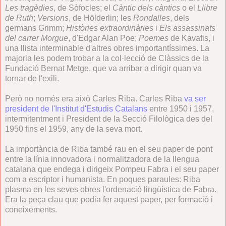
Les tragèdies
, de Sòfocles; el
Càntic dels càntics
o el
Llibre
de Ruth
;
Versions
, de Hölderlin; les
Rondalles
, dels
germans Grimm;
Històries extraordinàries
i
Els assassinats
del carrer Morgue
, d'Edgar Alan Poe;
Poemes
de Kavafis, i
una llista interminable d'altres obres importantíssimes. La
majoria les podem trobar a la col·lecció de Clàssics de la
Fundació Bernat Metge, que va arribar a dirigir quan va
tornar de l'exili.
Però no només era això Carles Riba. Carles Riba
va ser
president de l'Institut d'Estudis Catalans
entre 1950 i 1957,
intermitentment i President de la Secció Filològica des del
1950 fins el 1959, any de la seva mort.
La importància de Riba també rau en el seu paper de pont
entre la línia innovadora i normalitzadora de la llengua
catalana que endega i dirigeix Pompeu Fabra i el seu paper
com a escriptor i humanista. En poques paraules: Riba
plasma en les seves obres l'ordenació lingüística de Fabra.
Era la peça clau que podia fer aquest paper, per formació i
coneixements.