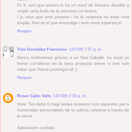
En fi, sort que encara hi ha un munt de blocaire decidits a
omplir certs buits de la memòria col·lectiva.
I ja veus que amb presses i tot la resposta ha estat molt
àmplia. Això és el que encoratge i tenir certa esperança!
Respon
Trini González Francisco
12/7/09 7:37 p. m.
Doncs moltíssimes gràcies a en Xavi Caballé, ha estat un
honor col·laborar en la seva proposta sense ni tant sols
saber que l'havia promogut ell :)
Respon
Roser Caño Valls
14/7/09 2:33 p. m.
Hola! Tan debó hi hagi tantes ocasions com aquestes per a
homenatjar personalitats de la cultura catalana a través de
la xarxa.
Salutacions cordials.