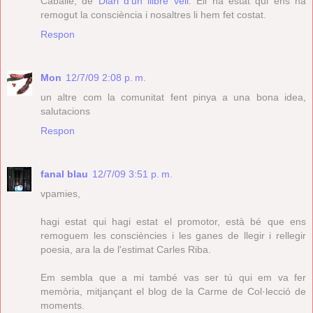
Caballé, de
Diari d'un llibre vell
. Ell ha estat qui ens ha
remogut la consciència i nosaltres li hem fet costat.
Respon
Mon
12/7/09 2:08 p. m.
un altre com la comunitat fent pinya a una bona idea,
salutacions
Respon
fanal blau
12/7/09 3:51 p. m.
vpamies,
hagi estat qui hagi estat el promotor, està bé que ens
remoguem les consciències i les ganes de llegir i rellegir
poesia, ara la de l'estimat Carles Riba.
Em sembla que a mi també vas ser tú qui em va fer
memòria, mitjançant el blog de la Carme de Col·lecció de
moments.