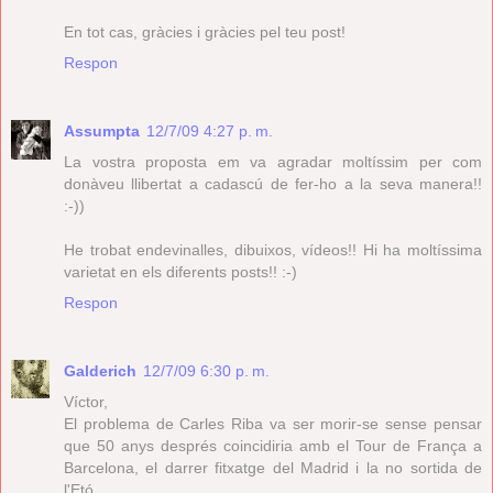
En tot cas, gràcies i gràcies pel teu post!
Respon
Assumpta
12/7/09 4:27 p. m.
La vostra proposta em va agradar moltíssim per com
donàveu llibertat a cadascú de fer-ho a la seva manera!!
:-))
He trobat endevinalles, dibuixos, vídeos!! Hi ha moltíssima
varietat en els diferents posts!! :-)
Respon
Galderich
12/7/09 6:30 p. m.
Víctor,
El problema de Carles Riba va ser morir-se sense pensar
que 50 anys després coincidiria amb el Tour de França a
Barcelona, el darrer fitxatge del Madrid i la no sortida de
l'Etó...