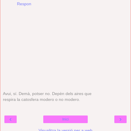
Respon
Avui, sí. Demà, potser no. Depèn dels aires que
respira la catosfera modero o no modero.
‹
›
Inici
Visualitza la versió per a web