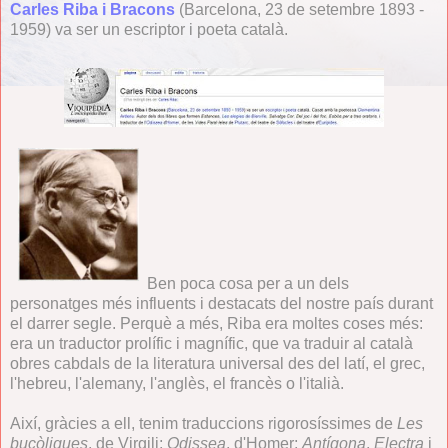
Carles Riba i Bracons
(Barcelona, 23 de setembre 1893 -
1959) va ser un escriptor i poeta català.
Ben poca cosa per a un dels
personatges més influents i destacats del nostre país durant
el darrer segle. Perquè a més, Riba era moltes coses més:
era un traductor prolífic i magnífic, que va traduir al català
obres cabdals de la literatura universal des del latí, el grec,
l'hebreu, l'alemany, l'anglès, el francès o l'italià.
Així, gràcies a ell, tenim traduccions rigorosíssimes de
Les
bucòliques
, de Virgili;
Odissea
, d'Homer;
Antígona
,
Electra
i