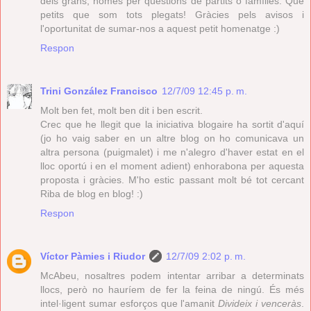
dels grans, només per qüestions de partits o famílies. Que
petits que som tots plegats! Gràcies pels avisos i
l'oportunitat de sumar-nos a aquest petit homenatge :)
Respon
Trini González Francisco
12/7/09 12:45 p. m.
Molt ben fet, molt ben dit i ben escrit.
Crec que he llegit que la iniciativa blogaire ha sortit d'aquí
(jo ho vaig saber en un altre blog on ho comunicava un
altra persona (puigmalet) i me n'alegro d'haver estat en el
lloc oportú i en el moment adient) enhorabona per aquesta
proposta i gràcies. M'ho estic passant molt bé tot cercant
Riba de blog en blog! :)
Respon
Víctor Pàmies i Riudor
12/7/09 2:02 p. m.
McAbeu, nosaltres podem intentar arribar a determinats
llocs, però no hauríem de fer la feina de ningú. És més
intel·ligent sumar esforços que l'amanit
Divideix i venceràs
.