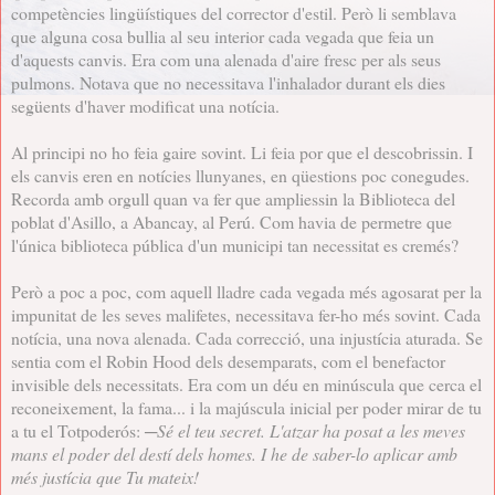
competències lingüístiques del corrector d'estil. Però li semblava
que alguna cosa bullia al seu interior cada vegada que feia un
d'aquests canvis. Era com una alenada d'aire fresc per als seus
pulmons. Notava que no necessitava l'inhalador durant els dies
següents d'haver modificat una notícia.
Al principi no ho feia gaire sovint. Li feia por que el descobrissin. I
els canvis eren en notícies llunyanes, en qüestions poc conegudes.
Recorda amb orgull quan va fer que ampliessin la Biblioteca del
poblat d'Asillo, a Abancay, al Perú. Com havia de permetre que
l'única biblioteca pública d'un municipi tan necessitat es cremés?
Però a poc a poc, com aquell lladre cada vegada més agosarat per la
impunitat de les seves malifetes, necessitava fer-ho més sovint. Cada
notícia, una nova alenada. Cada correcció, una injustícia aturada. Se
sentia com el Robin Hood dels desemparats, com el benefactor
invisible dels necessitats. Era com un déu en minúscula que cerca el
reconeixement, la fama... i la majúscula inicial per poder mirar de tu
a tu el Totpoderós:
─Sé el teu secret. L'atzar ha posat a les meves
mans el poder del destí dels homes. I he de saber-lo aplicar amb
més justícia que Tu mateix!