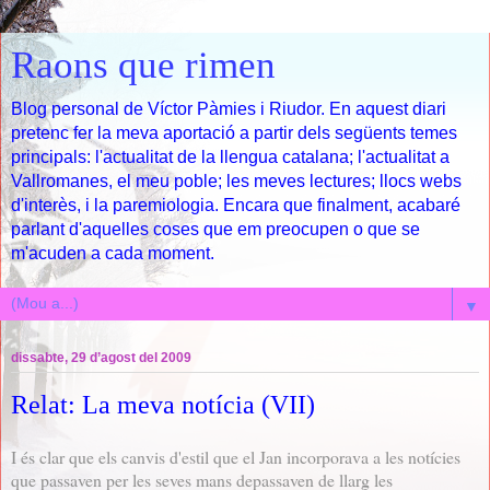
Raons que rimen
Blog personal de Víctor Pàmies i Riudor. En aquest diari
pretenc fer la meva aportació a partir dels següents temes
principals: l'actualitat de la llengua catalana; l'actualitat a
Vallromanes, el meu poble; les meves lectures; llocs webs
d'interès, i la paremiologia. Encara que finalment, acabaré
parlant d'aquelles coses que em preocupen o que se
m'acuden a cada moment.
▼
dissabte, 29 d’agost del 2009
Relat: La meva notícia (VII)
I és clar que els canvis d'estil que el Jan incorporava a les notícies
que passaven per les seves mans depassaven de llarg les