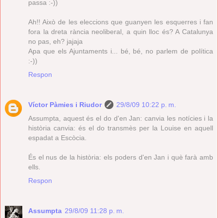
passa :-))
Ah!! Això de les eleccions que guanyen les esquerres i fan
fora la dreta rància neoliberal, a quin lloc és? A Catalunya
no pas, eh? jajaja
Apa que els Ajuntaments i... bé, bé, no parlem de política
:-))
Respon
Víctor Pàmies i Riudor
29/8/09 10:22 p. m.
Assumpta, aquest és el do d'en Jan: canvia les notícies i la
història canvia: és el do transmès per la Louise en aquell
espadat a Escòcia.
És el nus de la història: els poders d'en Jan i què farà amb
ells.
Respon
Assumpta
29/8/09 11:28 p. m.