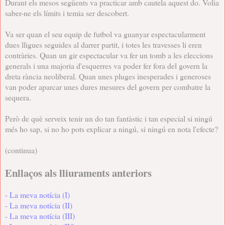
Durant els mesos següents va practicar amb cautela aquest do. Volia
saber-ne els límits i temia ser descobert.
Va ser quan el seu equip de futbol va guanyar espectacularment
dues lligues seguides al darrer partit, i totes les travesses li eren
contràries. Quan un gir espectacular va fer un tomb a les eleccions
generals i una majoria d'esquerres va poder fer fora del govern la
dreta rància neoliberal. Quan unes pluges inesperades i generoses
van poder aparcar unes dures mesures del govern per combatre la
sequera.
Però de què serveix tenir un do tan fantàstic i tan especial si ningú
més ho sap, si no ho pots explicar a ningú, si ningú en nota l'efecte?
(continua)
Enllaços als lliuraments anteriors
-
La meva notícia (I)
-
La
meva notícia (II)
-
La meva notícia (III)