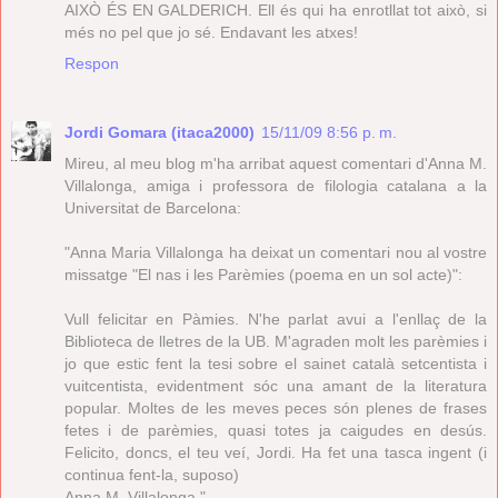
AIXÒ ÉS EN GALDERICH. Ell és qui ha enrotllat tot això, si
més no pel que jo sé. Endavant les atxes!
Respon
Jordi Gomara (itaca2000)
15/11/09 8:56 p. m.
Mireu, al meu blog m'ha arribat aquest comentari d'Anna M.
Villalonga, amiga i professora de filologia catalana a la
Universitat de Barcelona:
"Anna Maria Villalonga ha deixat un comentari nou al vostre
missatge "El nas i les Parèmies (poema en un sol acte)":
Vull felicitar en Pàmies. N'he parlat avui a l'enllaç de la
Biblioteca de lletres de la UB. M'agraden molt les parèmies i
jo que estic fent la tesi sobre el sainet català setcentista i
vuitcentista, evidentment sóc una amant de la literatura
popular. Moltes de les meves peces són plenes de frases
fetes i de parèmies, quasi totes ja caigudes en desús.
Felicito, doncs, el teu veí, Jordi. Ha fet una tasca ingent (i
continua fent-la, suposo)
Anna M. Villalonga "