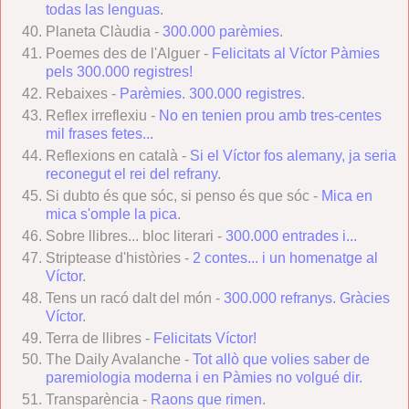
todas las lenguas
.
Planeta Clàudia -
300.000 parèmies
.
Poemes des de l'Alguer -
Felicitats al Víctor Pàmies
pels 300.000 registres!
Rebaixes -
Parèmies. 300.000 registres
.
Reflex irreflexiu -
No en tenien prou amb tres-centes
mil frases fetes...
Reflexions en català -
Si el Víctor fos alemany, ja seria
reconegut el rei del refrany
.
Si dubto és que sóc, si penso és que sóc -
Mica en
mica s'omple la pica
.
Sobre llibres... bloc literari -
300.000 entrades i...
Striptease d'històries -
2 contes... i un homenatge al
Víctor
.
Tens un racó dalt del món -
300.000 refranys. Gràcies
Víctor
.
Terra de llibres -
Felicitats Víctor!
The Daily Avalanche -
Tot allò que volies saber de
paremiologia moderna i en Pàmies no volgué dir.
Transparència -
Raons que rimen
.