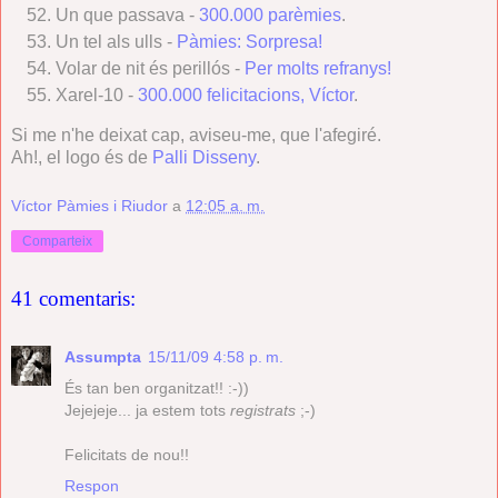
Un que passava -
300.000 parèmies
.
Un tel als ulls -
Pàmies: Sorpresa!
Volar de nit és perillós -
Per molts refranys!
Xarel-10 -
300.000 felicitacions, Víctor
.
Si me n'he deixat cap, aviseu-me, que l'afegiré.
Ah!, el logo és de
Palli Disseny
.
Víctor Pàmies i Riudor
a
12:05 a. m.
Comparteix
41 comentaris:
Assumpta
15/11/09 4:58 p. m.
És tan ben organitzat!! :-))
Jejejeje... ja estem tots
registrats
;-)
Felicitats de nou!!
Respon