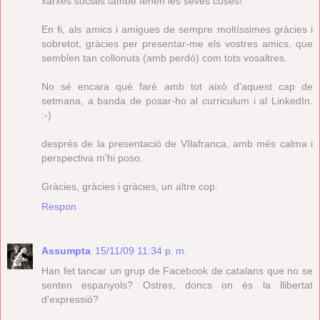
xarxes socials també tenen les seves coses!
En fi, als amics i amigues de sempre moltíssimes gràcies i
sobretot, gràcies per presentar-me els vostres amics, que
semblen tan collonuts (amb perdó) com tots vosaltres.
No sé encara què faré amb tot això d'aquest cap de
setmana, a banda de posar-ho al curriculum i al LinkedIn.
:-)
després de la presentació de VIlafranca, amb més calma i
perspectiva m'hi poso.
Gràcies, gràcies i gràcies, un altre cop.
Respon
Assumpta
15/11/09 11:34 p. m.
Han fet tancar un grup de Facebook de catalans que no se
senten espanyols? Ostres, doncs on és la llibertat
d'expressió?