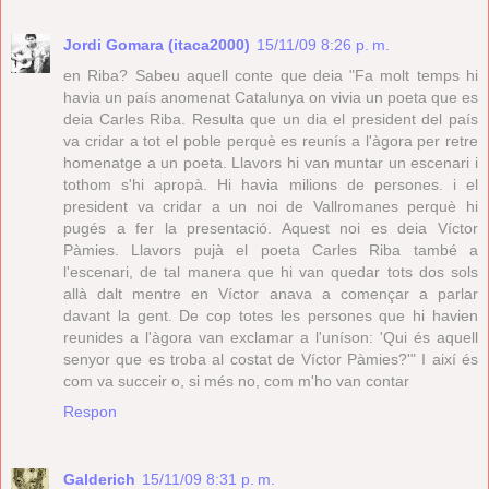
Jordi Gomara (itaca2000)
15/11/09 8:26 p. m.
en Riba? Sabeu aquell conte que deia "Fa molt temps hi
havia un país anomenat Catalunya on vivia un poeta que es
deia Carles Riba. Resulta que un dia el president del país
va cridar a tot el poble perquè es reunís a l'àgora per retre
homenatge a un poeta. Llavors hi van muntar un escenari i
tothom s'hi apropà. Hi havia milions de persones. i el
president va cridar a un noi de Vallromanes perquè hi
pugés a fer la presentació. Aquest noi es deia Víctor
Pàmies. Llavors pujà el poeta Carles Riba també a
l'escenari, de tal manera que hi van quedar tots dos sols
allà dalt mentre en Víctor anava a començar a parlar
davant la gent. De cop totes les persones que hi havien
reunides a l'àgora van exclamar a l'uníson: 'Qui és aquell
senyor que es troba al costat de Víctor Pàmies?'" I així és
com va succeir o, si més no, com m'ho van contar
Respon
Galderich
15/11/09 8:31 p. m.