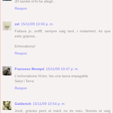
JO també m'hi he afegit...
Respon
zel
15/11/09 10:00 p. m.
Faltava jo...snifff, sempre vaig tard...i malament, és que
estic griposa...
Enhorabona!
Respon
Francesc Mompó
15/11/09 10:47 p. m.
L'enhorabona Víctor, fas una tasca impagable.
Salut i Terra
Respon
Galderich
15/11/09 10:54 p. m.
Jordi, gràcies però el mèrit no és meu. Només et vaig