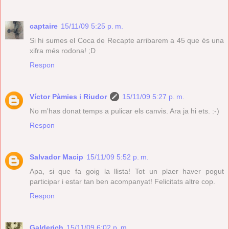
captaire
15/11/09 5:25 p. m.
Si hi sumes el Coca de Recapte arribarem a 45 que és una
xifra més rodona! ;D
Respon
Víctor Pàmies i Riudor
15/11/09 5:27 p. m.
No m'has donat temps a pulicar els canvis. Ara ja hi ets. :-)
Respon
Salvador Macip
15/11/09 5:52 p. m.
Apa, si que fa goig la llista! Tot un plaer haver pogut
participar i estar tan ben acompanyat! Felicitats altre cop.
Respon
Galderich
15/11/09 6:02 p. m.