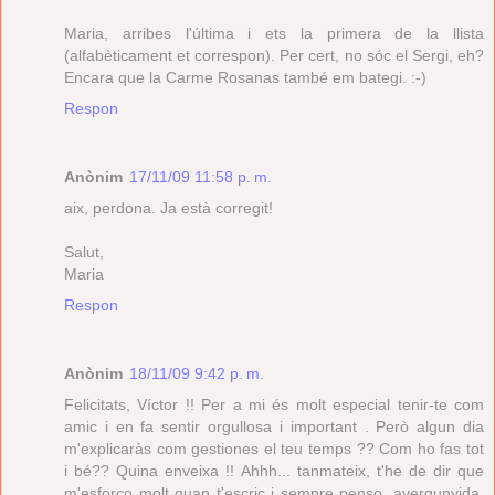
Maria, arribes l'última i ets la primera de la llista
(alfabèticament et correspon). Per cert, no sóc el Sergi, eh?
Encara que la Carme Rosanas també em bategi. :-)
Respon
Anònim
17/11/09 11:58 p. m.
aix, perdona. Ja està corregit!
Salut,
Maria
Respon
Anònim
18/11/09 9:42 p. m.
Felicitats, Víctor !! Per a mi és molt especial tenir-te com
amic i en fa sentir orgullosa i important . Però algun dia
m'explicaràs com gestiones el teu temps ?? Com ho fas tot
i bé?? Quina enveixa !! Ahhh... tanmateix, t'he de dir que
m'esforço molt quan t'escric i sempre penso, avergunyida,