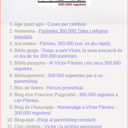
Age quod agis -
Coses per celebrar
.
Antaviana -
Parèmies 300.000: Dites i refranys
populars
.
Ara mateix -
Pàmies, 300.000 (coi, es diu ràpid)
.
Biblio goigs -
Goigs a sant Víctor, la seva evocació és
el dia de les 300.000 parèmies
.
Biblio pasquins -
Al Víctor Pàmies i els seus 300.000
registres
.
Biblioaprenent -
300.000 espelmes per a un
paremiòleg
.
Bloc de lletres -
Recurs proverbial
.
Blog d'en Francesc Puigcarbó -
300.000 registres a
can Pàmies
.
Blog de l'Assumpta -
Homenatge a Víctor Pàmies -
300.000 registres!
Bloguejat -
Elogi al paremiòleg constant
.
Cinc cèntims -
Víctor i la victòria permanent
.