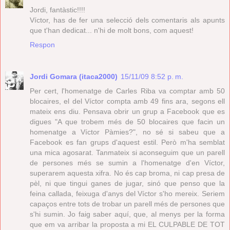
Jordi, fantàstic!!!!
Víctor, has de fer una selecció dels comentaris als apunts
que t'han dedicat... n'hi de molt bons, com aquest!
Respon
Jordi Gomara (itaca2000)
15/11/09 8:52 p. m.
Per cert, l'homenatge de Carles Riba va comptar amb 50
blocaires, el del Víctor compta amb 49 fins ara, segons ell
mateix ens diu. Pensava obrir un grup a Facebook que es
digues "A que trobem més de 50 blocaires que facin un
homenatge a Víctor Pàmies?", no sé si sabeu que a
Facebook es fan grups d'aquest estil. Però m'ha semblat
una mica agosarat. Tanmateix si aconseguim que un parell
de persones més se sumin a l'homenatge d'en Víctor,
superarem aquesta xifra. No és cap broma, ni cap presa de
pèl, ni que tingui ganes de jugar, sinó que penso que la
feina callada, feixuga d'anys del Víctor s'ho mereix. Seriem
capaços entre tots de trobar un parell més de persones que
s'hi sumin. Jo faig saber aquí, que, al menys per la forma
que em va arribar la proposta a mi EL CULPABLE DE TOT