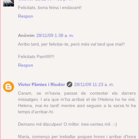
Felicitats, bona feina i endavant!
Respon
Anònim
28/11/09 1:38 a. m.
Arribo tard, per felicitar-te, però més val tard que mai!!
Felicitats PamIIII!!!
Respon
Víctor Pàmies i Riudor
28/11/09 11:23 a. m.
Caram, se m'havia passat de contestar els darrers
missatges. I ara que m'ha arribat el de l'Helena ho he vist.
Helena, mai és tard! mentre això segueix a la xarxa hi ha
temps d'arribar-hi.
Demano mil disculpes! O millor: tres-centes mil. :-)
Maria, començo per treballar poques hores i arribar d'hora