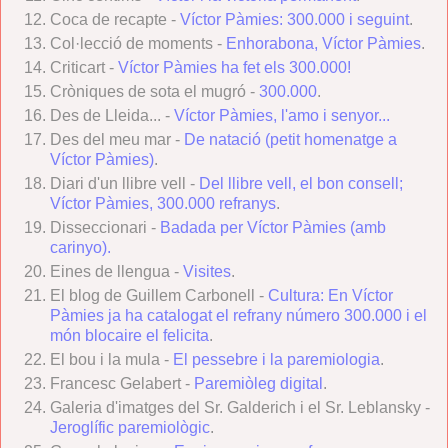
Coca de recapte -
Víctor Pàmies: 300.000 i seguint
.
Col·lecció de moments -
Enhorabona, Víctor Pàmies
.
Criticart -
Víctor Pàmies ha fet els 300.000!
Cròniques de sota el mugró -
300.000
.
Des de Lleida... -
Víctor Pàmies, l'amo i senyor...
Des del meu mar -
De natació (petit homenatge a
Víctor Pàmies)
.
Diari d'un llibre vell -
Del llibre vell, el bon consell;
Víctor Pàmies, 300.000 refranys
.
Disseccionari -
Badada per Víctor Pàmies (amb
carinyo).
Eines de llengua -
Visites
.
El blog de Guillem Carbonell -
Cultura: En Víctor
Pàmies ja ha catalogat el refrany número 300.000 i el
món blocaire el felicita
.
El bou i la mula -
El pessebre i la paremiologia
.
Francesc Gelabert -
Paremiòleg digital
.
Galeria d'imatges del Sr. Galderich i el Sr. Leblansky -
Jeroglífic paremiològic
.