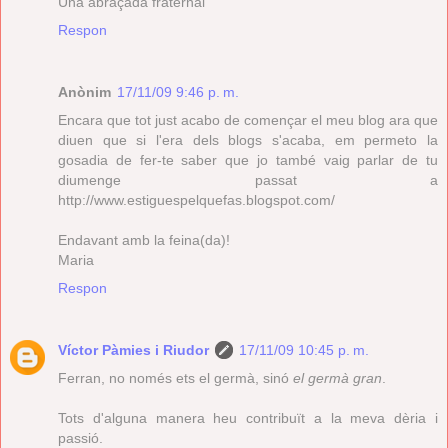
Una abraçada fraternal
Respon
Anònim
17/11/09 9:46 p. m.
Encara que tot just acabo de començar el meu blog ara que
diuen que si l'era dels blogs s'acaba, em permeto la
gosadia de fer-te saber que jo també vaig parlar de tu
diumenge passat a
http://www.estiguespelquefas.blogspot.com/
Endavant amb la feina(da)!
Maria
Respon
Víctor Pàmies i Riudor
17/11/09 10:45 p. m.
Ferran, no només ets el germà, sinó
el germà gran
.
Tots d'alguna manera heu contribuït a la meva dèria i
passió.