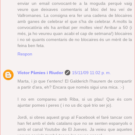
enviar un email convocant-te a la moguda perquè vaig
veure que deixaves comentaris al bloc del teu veí de
Vallromanes. La consigna era fer una cadena de blocaires
amb ganes de celebrar el que s'ha de celebrar. A molts la
convocatòria els ha arribat per moltes vies! Arribar a 50 (i
més, ja ho veureu quan acabi el cap de setmana!) blocaires
i no sé quants comentaris de no blocaires és un mèrit de la
feina ben feta.
Respon
Víctor Pàmies i Riudor
15/11/09 11:02 p. m.
Marta, i jo que t'entenc! El Galderich l'haurem de compartir
a partir d'ara, eh? Encara que només sigui una mica. :-)
I no em compareu amb Riba, si us plau! Que és com
ajuntar pomes i peres ( i no us dic què trio ser jo).
Jordi, si obres aquest grup al Facebook el faré tancar com
han fet amb el dels catalans que no se senten espanyols o
amb el canal Youtube de El Jueves. Ja veieu que aquetes