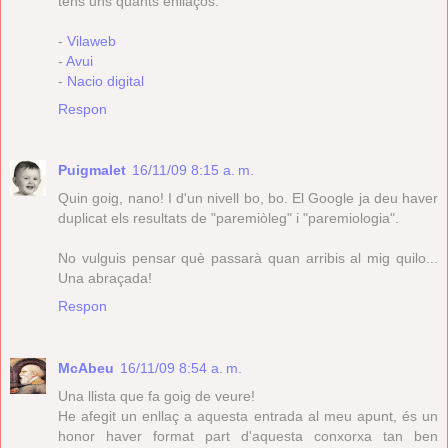
tens uns quants enllaços:
-
Vilaweb
-
Avui
-
Nacio digital
Respon
Puigmalet
16/11/09 8:15 a. m.
Quin goig, nano! I d'un nivell bo, bo. El Google ja deu haver
duplicat els resultats de "paremiòleg" i "paremiologia".
No vulguis pensar què passarà quan arribis al mig quilo...
Una abraçada!
Respon
McAbeu
16/11/09 8:54 a. m.
Una llista que fa goig de veure!
He afegit un enllaç a aquesta entrada al meu apunt, és un
honor haver format part d'aquesta conxorxa tan ben