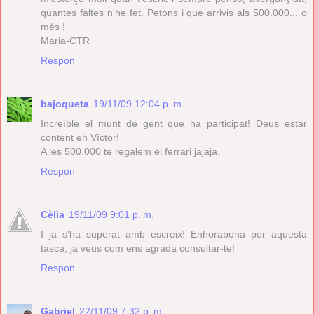
quantes faltes n'he fet. Petons i que arrivis als 500.000... o
més !
Maria-CTR
Respon
bajoqueta
19/11/09 12:04 p. m.
Increïble el munt de gent que ha participat! Deus estar
content eh Víctor!
A les 500.000 te regalem el ferrari jajaja.
Respon
Cèlia
19/11/09 9:01 p. m.
I ja s'ha superat amb escreix! Enhorabona per aquesta
tasca, ja veus com ens agrada consultar-te!
Respon
Gabriel
22/11/09 7:32 p. m.