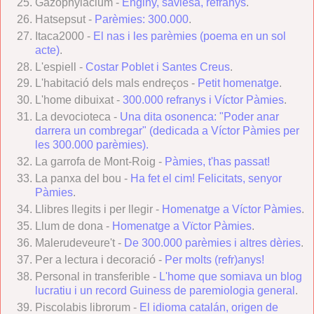
Gazophylacium -
Enginy, saviesa, refranys
.
Hatsepsut -
Parèmies: 300.000
.
Itaca2000 -
El nas i les parèmies (poema en un sol
acte)
.
L'espiell -
Costar Poblet i Santes Creus
.
L'habitació dels mals endreços -
Petit homenatge
.
L'home dibuixat -
300.000 refranys i Víctor Pàmies
.
La devocioteca -
Una dita osonenca: "Poder anar
darrera un combregar" (dedicada a Víctor Pàmies per
les 300.000 parèmies).
La garrofa de Mont-Roig -
Pàmies, t'has passat!
La panxa del bou -
Ha fet el cim! Felicitats, senyor
Pàmies
.
Llibres llegits i per llegir -
Homenatge a Víctor Pàmies
.
Llum de dona -
Homenatge a Vïctor Pàmies
.
Malerudeveure't -
De 300.000 parèmies i altres dèries
.
Per a lectura i decoració -
Per molts (refr)anys!
Personal in transferible -
L'home que somiava un blog
lucratiu i un record Guiness de paremiologia general
.
Piscolabis librorum -
El idioma catalán, origen de