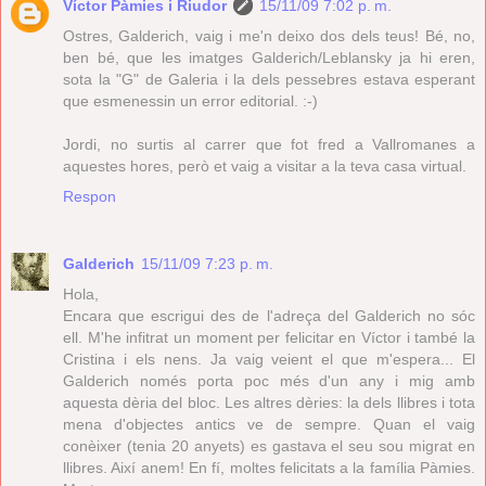
Víctor Pàmies i Riudor
15/11/09 7:02 p. m.
Ostres, Galderich, vaig i me'n deixo dos dels teus! Bé, no,
ben bé, que les imatges Galderich/Leblansky ja hi eren,
sota la "G" de Galeria i la dels pessebres estava esperant
que esmenessin un error editorial. :-)
Jordi, no surtis al carrer que fot fred a Vallromanes a
aquestes hores, però et vaig a visitar a la teva casa virtual.
Respon
Galderich
15/11/09 7:23 p. m.
Hola,
Encara que escrigui des de l'adreça del Galderich no sóc
ell. M'he infitrat un moment per felicitar en Víctor i també la
Cristina i els nens. Ja vaig veient el que m'espera... El
Galderich només porta poc més d'un any i mig amb
aquesta dèria del bloc. Les altres dèries: la dels llibres i tota
mena d'objectes antics ve de sempre. Quan el vaig
conèixer (tenia 20 anyets) es gastava el seu sou migrat en
llibres. Així anem! En fí, moltes felicitats a la família Pàmies.