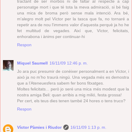
tractant de ser morbós ni de faltar al respecte a cap
personatge mort i que té tota la meva admiració, si bé faig
una mica de broma però sense mala intenció. Ara bé,
m'alegro molt pel Víctor per la tasca que fa, no tornaré a
repetir ara de nou l'immens valor d'aquesta perquè ja ho he
fet multitud de vegades. Així que, Víctor, felicitats,
enhorabona i ànims per continuar-hi
Respon
Miquel Saumell
16/11/09 12:46 p. m.
Jo ara puc presumir de conèixer personalment a en Víctor, i
això ja no m’ho traurà ningú. Una vegada més es demostra
que a l’Ateneuesfera sabem fer bons fitxatges.
Moltes felicitats... però jo seré una mica més modest que la
nostra amiga Beli: quan arribis a mig milió, festa grossa!
Per cert, els teus dies tenen també 24 hores o tens truco?
Respon
Víctor Pàmies i Riudor
16/11/09 1:13 p. m.