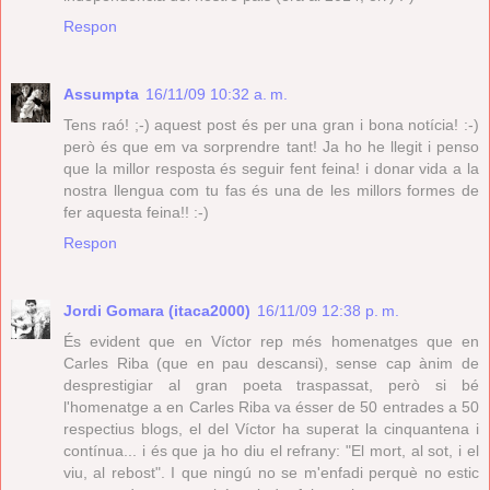
Respon
Assumpta
16/11/09 10:32 a. m.
Tens raó! ;-) aquest post és per una gran i bona notícia! :-)
però és que em va sorprendre tant! Ja ho he llegit i penso
que la millor resposta és seguir fent feina! i donar vida a la
nostra llengua com tu fas és una de les millors formes de
fer aquesta feina!! :-)
Respon
Jordi Gomara (itaca2000)
16/11/09 12:38 p. m.
És evident que en Víctor rep més homenatges que en
Carles Riba (que en pau descansi), sense cap ànim de
desprestigiar al gran poeta traspassat, però si bé
l'homenatge a en Carles Riba va ésser de 50 entrades a 50
respectius blogs, el del Víctor ha superat la cinquantena i
contínua... i és que ja ho diu el refrany: "El mort, al sot, i el
viu, al rebost". I que ningú no se m'enfadi perquè no estic