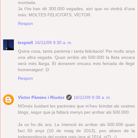
muntada.
Ja t'ho han dit 300.000 vegades, així que no vindrà d'una
més: MOLTES FELICITATS, VÍCTOR.
Respon
lespiell
16/11/09 9:30 a. m.
Quina cosa, tanta parèmia i tanta felicitació! Per molts anys
una altra vegada. Quan arribis als 500.000 la llista encara
serà més llarga. Et donarem encara més feinada de llegir
homenatges! :D
Respon
Víctor Pàmies i Riudor
16/11/09 9:38 a. m.
NOmés buidant les parèmies que m'heu brindat als vostres
blogs, segur que ja faltarà menys per arribar als 500.000.
Ja us ho dic ara. La intenció és arribar als 500.000 quan
faci 50 anys (10 de maig de 2013), poc abans de la
independència del nostre pais (era al 2014, oi?) :-)