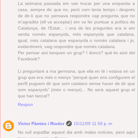
La setmana passada em van trucar per una enquesta a
casa, sempre dic que no, però com tenia temps i després
de dir-li que no pensava respondre cap pregunta que no
m'agradés (ell va acceptar) em va fer puntuar a polítics de
Catalunya, de l'Estat... i una de les preguntes era si em
sentia només espanyola, més espanyola que catalana,
igual, més catalana que espanyola o només catalana i jo,
evidentment, vaig respondre que només catalana.
Per pensar així tanquen un grup? I doncs? què és això del
Facebook?
Li preguntaré a ma germana, que ella en té i estava en un
grup que era més o menys "perquè quan ens configurem el
perfil puguem dir que som catalans sense haver de dir que
som espanyols" (més o menys)... No serà aquest grup el
que han tancat?
Respon
Víctor Pàmies i Riudor
15/11/09 11:58 p. m.
No vull espatllar aquest dia amb males notícies, però aquí