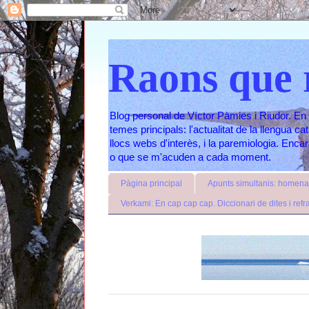
Raons que 
Blog personal de Víctor Pàmies i Riudor. En 
temes principals: l'actualitat de la llengua c
llocs webs d'interès, i la paremiologia. Enc
o que se m'acuden a cada moment.
Pàgina principal
Apunts simultanis: homenat
Verkami: En cap cap cap. Diccionari de dites i refr