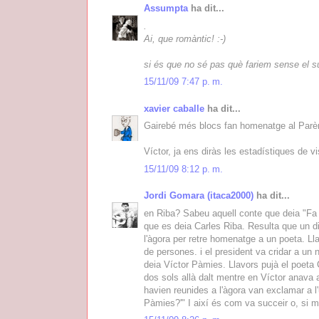
Assumpta
ha dit...
.
Ai, que romàntic! :-)
si és que no sé pas què fariem sense el su
15/11/09 7:47 p. m.
xavier caballe
ha dit...
Gairebé més blocs fan homenatge al Parèm
Víctor, ja ens diràs les estadístiques de v
15/11/09 8:12 p. m.
Jordi Gomara (itaca2000)
ha dit...
en Riba? Sabeu aquell conte que deia "Fa
que es deia Carles Riba. Resulta que un dia
l'àgora per retre homenatge a un poeta. Ll
de persones. i el president va cridar a un
deia Víctor Pàmies. Llavors pujà el poeta 
dos sols allà dalt mentre en Víctor anava 
havien reunides a l'àgora van exclamar a l'
Pàmies?'" I així és com va succeir o, si 