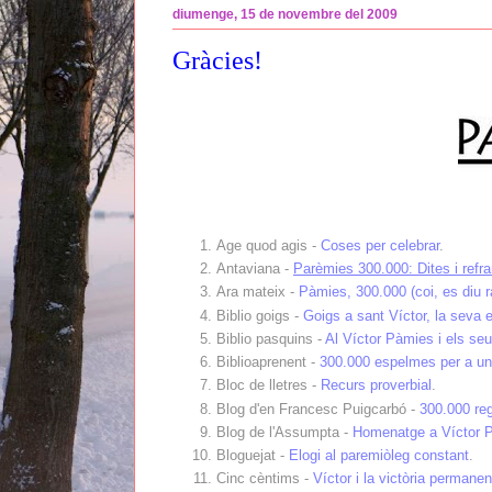
diumenge, 15 de novembre del 2009
Gràcies!
Age quod agis -
Coses per celebrar
.
Antaviana -
Parèmies 300.000: Dites i refr
Ara mateix -
Pàmies, 300.000 (coi, es diu r
Biblio goigs -
Goigs a sant Víctor, la seva 
Biblio pasquins -
Al Víctor Pàmies i els seu
Biblioaprenent -
300.000 espelmes per a un
Bloc de lletres -
Recurs proverbial
.
Blog d'en Francesc Puigcarbó -
300.000 re
Blog de l'Assumpta -
Homenatge a Víctor P
Bloguejat -
Elogi al paremiòleg constant
.
Cinc cèntims -
Víctor i la victòria permanen