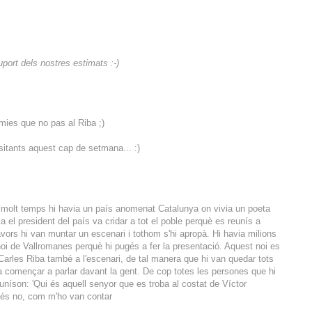
port dels nostres estimats :-)
ies que no pas al Riba ;)
isitants aquest cap de setmana... :)
 molt temps hi havia un país anomenat Catalunya on vivia un poeta
 el president del país va cridar a tot el poble perquè es reunís a
avors hi van muntar un escenari i tothom s'hi apropà. Hi havia milions
 noi de Vallromanes perquè hi pugés a fer la presentació. Aquest noi es
Carles Riba també a l'escenari, de tal manera que hi van quedar tots
a començar a parlar davant la gent. De cop totes les persones que hi
uníson: 'Qui és aquell senyor que es troba al costat de Víctor
més no, com m'ho van contar