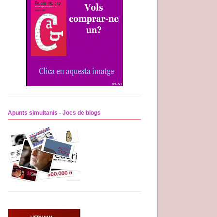
Apunts simultanis - Jocs de blogs