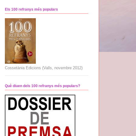
Els 100 refranys més populars
Cossetània Edicions (Valls, novembre 2012)
Què diuen dels 100 refranys més populars?