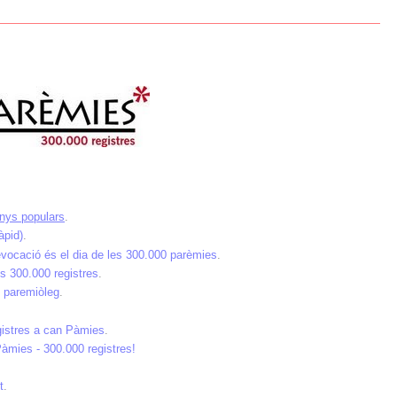
anys populars
.
àpid)
.
evocació és el dia de les 300.000 parèmies
.
s 300.000 registres
.
 paremiòleg
.
gistres a can Pàmies
.
àmies - 300.000 registres!
t
.