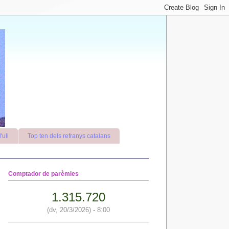
'ull
Top ten dels refranys catalans
Comptador de parèmies
1.315.720
(dv, 20/3/2026) - 8:00