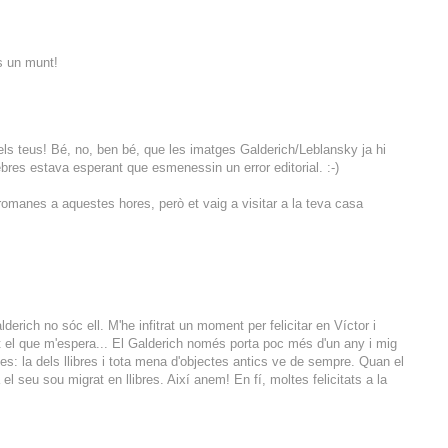
ns un munt!
els teus! Bé, no, ben bé, que les imatges Galderich/Leblansky ja hi
ebres estava esperant que esmenessin un error editorial. :-)
llromanes a aquestes hores, però et vaig a visitar a la teva casa
derich no sóc ell. M'he infitrat un moment per felicitar en Víctor i
nt el que m'espera... El Galderich només porta poc més d'un any i mig
es: la dels llibres i tota mena d'objectes antics ve de sempre. Quan el
el seu sou migrat en llibres. Així anem! En fí, moltes felicitats a la