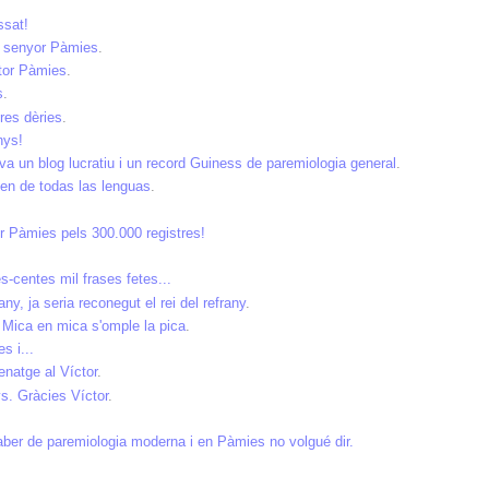
ssat!
s, senyor Pàmies
.
tor Pàmies
.
s
.
res dèries
.
nys!
a un blog lucratiu i un record Guiness de paremiologia general
.
gen de todas las lenguas
.
tor Pàmies pels 300.000 registres!
s-centes mil frases fetes...
ny, ja seria reconegut el rei del refrany
.
-
Mica en mica s'omple la pica
.
s i...
enatge al Víctor
.
s. Gràcies Víctor
.
saber de paremiologia moderna i en Pàmies no volgué dir.