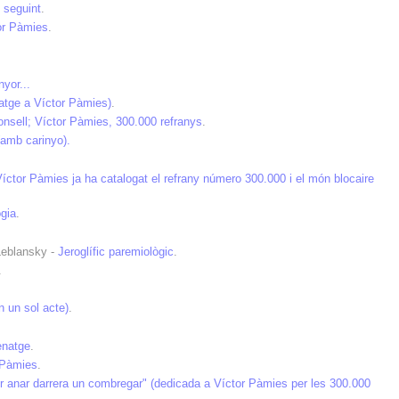
 seguint
.
or Pàmies
.
!
yor...
atge a Víctor Pàmies)
.
 consell; Víctor Pàmies, 300.000 refranys
.
amb carinyo).
Víctor Pàmies ja ha catalogat el refrany número 300.000 i el món blocaire
ogia
.
 Leblansky -
Jeroglífic paremiològic
.
.
n un sol acte)
.
enatge
.
r Pàmies
.
 anar darrera un combregar" (dedicada a Víctor Pàmies per les 300.000