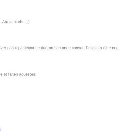
Ara ja hi ets. :-)
haver pogut participar i estar tan ben acompanyat! Felicitats altre cop.
e et falten aquestes:
y