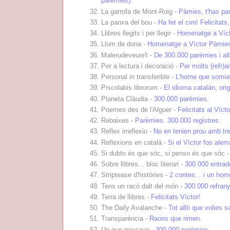
parèmies).
La garrofa de Mont-Roig -
Pàmies, t'has pa
La panxa del bou -
Ha fet el cim! Felicitat
Llibres llegits i per llegir -
Homenatge a Víc
Llum de dona -
Homenatge a Vïctor Pàmie
Malerudeveure't -
De 300.000 parèmies i alt
Per a lectura i decoració -
Per molts (refr)a
Personal in transferible -
L'home que somiav
Piscolabis librorum -
El idioma catalán, ori
Planeta Clàudia -
300.000 parèmies
.
Poemes des de l'Alguer -
Felicitats al Víc
Rebaixes -
Parèmies. 300.000 registres
.
Reflex irreflexiu -
No en tenien prou amb tre
Reflexions en català -
Si el Víctor fos alema
Si dubto és que sóc, si penso és que sóc 
Sobre llibres... bloc literari -
300.000 entrade
Striptease d'històries -
2 contes... i un hom
Tens un racó dalt del món -
300.000 refrany
Terra de llibres -
Felicitats Víctor!
The Daily Avalanche -
Tot allò que volies 
Transparència -
Raons que rimen
.
Un que passava -
300.000 parèmies
.