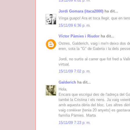
15/11/09 6:02 p. m.
Jordi Gomara (itaca2000)
ha dit...
Vinga guapo! Ara et toca llegir, que en te
15/11/09 6:36 p. m.
Víctor Pàmies i Riudor
ha dit...
Ostres, Galderich, vaig i me'n deixo dos d
eren, sota la "G" de Galeria i la dels pess
Jordi, no surtis al carrer que fot fred a Va
virtual.
15/11/09 7:02 p. m.
Galderich
ha dit...
Hola,
Encara que escrigui des de l'adreça del Gal
també la Cristina i els nens. Ja vaig veie
amb aquesta dèria del bloc. Les altres dèri
vaig conèixer (tenia 20 anyets) es gastava 
família Pàmies. Marta
15/11/09 7:23 p. m.