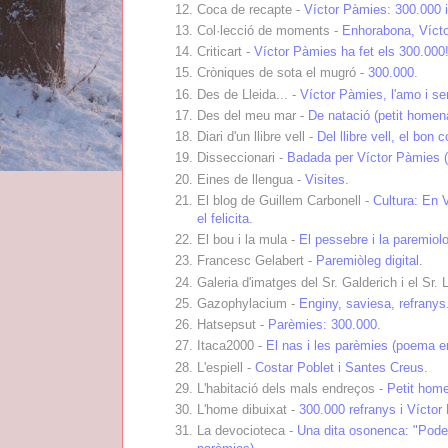
Coca de recapte -
Víctor Pàmies: 300.000 i
Col·lecció de moments -
Enhorabona, Víct
Criticart -
Víctor Pàmies ha fet els 300.000
Cròniques de sota el mugró -
300.000
.
Des de Lleida... -
Víctor Pàmies, l'amo i sen
Des del meu mar -
De natació (petit homen
Diari d'un llibre vell -
Del llibre vell, el bon
Disseccionari -
Badada per Víctor Pàmies (
Eines de llengua -
Visites
.
El blog de Guillem Carbonell -
Cultura: En 
el felicita
.
El bou i la mula -
El pessebre i la paremiol
Francesc Gelabert -
Paremiòleg digital
.
Galeria d'imatges del Sr. Galderich i el Sr.
Gazophylacium -
Enginy, saviesa, refranys
Hatsepsut -
Parèmies: 300.000
.
Itaca2000 -
El nas i les parèmies (poema e
L'espiell -
Costar Poblet i Santes Creus
.
L'habitació dels mals endreços -
Petit hom
L'home dibuixat -
300.000 refranys i Vícto
La devocioteca -
Una dita osonenca: "Poder