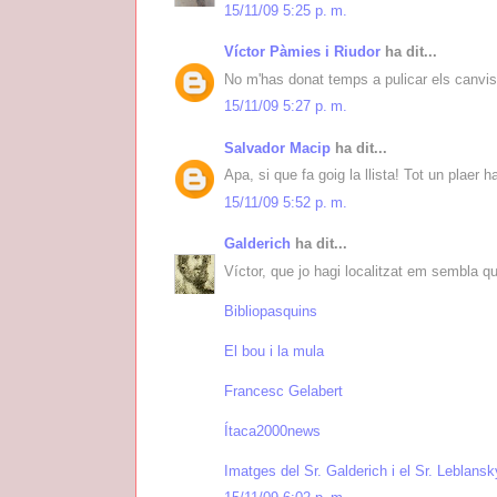
15/11/09 5:25 p. m.
Víctor Pàmies i Riudor
ha dit...
No m'has donat temps a pulicar els canvis. 
15/11/09 5:27 p. m.
Salvador Macip
ha dit...
Apa, si que fa goig la llista! Tot un plaer 
15/11/09 5:52 p. m.
Galderich
ha dit...
Víctor, que jo hagi localitzat em sembla qu
Bibliopasquins
El bou i la mula
Francesc Gelabert
Ítaca2000news
Imatges del Sr. Galderich i el Sr. Leblansk