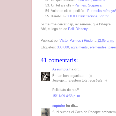
Un tel als ulls -
Pàmies: Sorpresa!
Volar de nit és perillós -
Per molts refranys!
Xarel-10 -
300.000 felicitacions, Víctor
.
Si me n'he deixat cap, aviseu-me, que l'afegiré.
Ah!, el logo és de
Palli Disseny
.
Publicat per
Víctor Pàmies i Riudor
a
12:05 a. m.
Etiquetes:
300.000
,
agraïments
,
efemèrides
,
pare
41 comentaris:
Assumpta
ha dit...
És tan ben organitzat!! :-))
Jejejeje... ja estem tots
registrats
;-)
Felicitats de nou!!
15/11/09 4:58 p. m.
captaire
ha dit...
Si hi sumes el Coca de Recapte arribarem