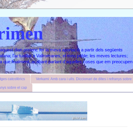
rimen
aquest diari pretenc fer la meva aportació a partir dels següents
atalana; l'actualitat a Vallromanes, el meu poble; les meves lectures;
ara que finalment, acabaré parlant d'aquelles coses que em preocupen
ges catosfèrics
Verkami: Amb cara i ulls. Diccionari de dites i refranys sobre l
anys sobre el cap