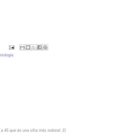
miologia
 a 45 que és una xifra més rodona! ;D