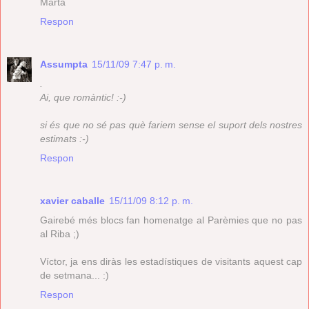
Marta
Respon
Assumpta
15/11/09 7:47 p. m.
.
Ai, que romàntic! :-)
si és que no sé pas què fariem sense el suport dels nostres
estimats :-)
Respon
xavier caballe
15/11/09 8:12 p. m.
Gairebé més blocs fan homenatge al Parèmies que no pas
al Riba ;)
Víctor, ja ens diràs les estadístiques de visitants aquest cap
de setmana... :)
Respon