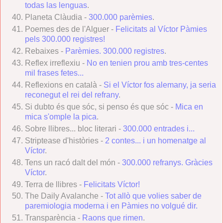
todas las lenguas
.
Planeta Clàudia -
300.000 parèmies
.
Poemes des de l'Alguer -
Felicitats al Víctor Pàmies
pels 300.000 registres!
Rebaixes -
Parèmies. 300.000 registres
.
Reflex irreflexiu -
No en tenien prou amb tres-centes
mil frases fetes...
Reflexions en català -
Si el Víctor fos alemany, ja seria
reconegut el rei del refrany
.
Si dubto és que sóc, si penso és que sóc -
Mica en
mica s'omple la pica
.
Sobre llibres... bloc literari -
300.000 entrades i...
Striptease d'històries -
2 contes... i un homenatge al
Víctor
.
Tens un racó dalt del món -
300.000 refranys. Gràcies
Víctor
.
Terra de llibres -
Felicitats Víctor!
The Daily Avalanche -
Tot allò que volies saber de
paremiologia moderna i en Pàmies no volgué dir.
Transparència -
Raons que rimen
.