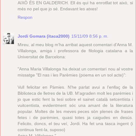
AIXÒ ÉS EN GALDERICH. Ell és qui ha enrotllat tot això, si
més no pel que jo sé. Endavant les atxes!
Respon
Jordi Gomara (itaca2000)
15/11/09 8:56 p. m.
Mireu, al meu blog m'ha arribat aquest comentari d'Anna M.
Villalonga, amiga i professora de filologia catalana a la
Universitat de Barcelona:
"Anna Maria Villalonga ha deixat un comentari nou al vostre
missatge "El nas i les Parèmies (poema en un sol acte)":
Vull felicitar en Pàmies. N'he parlat avui a l'enllaç de la
Biblioteca de lletres de la UB. M'agraden molt les parèmies i
jo que estic fent la tesi sobre el sainet català setcentista i
vuitcentista, evidentment sóc una amant de la literatura
popular. Moltes de les meves peces són plenes de frases
fetes i de parèmies, quasi totes ja caigudes en desús.
Felicito, doncs, el teu veí, Jordi. Ha fet una tasca ingent (i
continua fent-la, suposo)
Anna M. Villalonga "