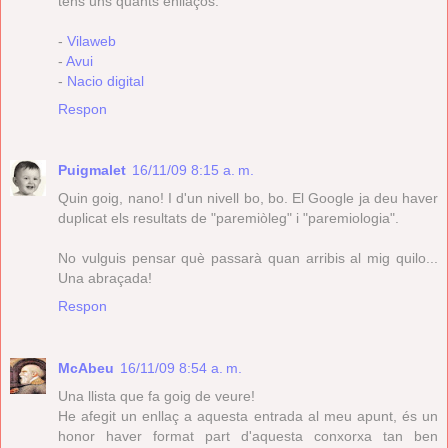
tens uns quants enllaços:
-
Vilaweb
-
Avui
-
Nacio digital
Respon
Puigmalet
16/11/09 8:15 a. m.
Quin goig, nano! I d'un nivell bo, bo. El Google ja deu haver
duplicat els resultats de "paremiòleg" i "paremiologia".
No vulguis pensar què passarà quan arribis al mig quilo...
Una abraçada!
Respon
McAbeu
16/11/09 8:54 a. m.
Una llista que fa goig de veure!
He afegit un enllaç a aquesta entrada al meu apunt, és un
honor haver format part d'aquesta conxorxa tan ben