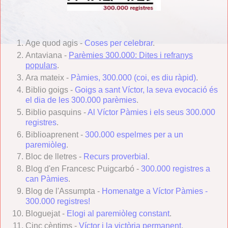
Age quod agis -
Coses per celebrar
.
Antaviana -
Parèmies 300.000: Dites i refranys
populars
.
Ara mateix -
Pàmies, 300.000 (coi, es diu ràpid)
.
Biblio goigs -
Goigs a sant Víctor, la seva evocació és
el dia de les 300.000 parèmies
.
Biblio pasquins -
Al Víctor Pàmies i els seus 300.000
registres
.
Biblioaprenent -
300.000 espelmes per a un
paremiòleg
.
Bloc de lletres -
Recurs proverbial
.
Blog d'en Francesc Puigcarbó -
300.000 registres a
can Pàmies
.
Blog de l'Assumpta -
Homenatge a Víctor Pàmies -
300.000 registres!
Bloguejat -
Elogi al paremiòleg constant
.
Cinc cèntims -
Víctor i la victòria permanent
.