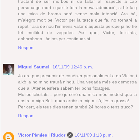
tractant de ser morbós ni de faltar al respecte a cap
personatge mort i que té tota la meva admiració, si bé faig
una mica de broma però sense mala intenció. Ara bé,
m'alegro molt pel Víctor per la tasca que fa, no tornaré a
repetir ara de nou l'immens valor d'aquesta perquè ja ho he
fet multitud de vegades. Així que, Víctor, felicitats,
enhorabona i ànims per continuar-hi
Respon
Miquel Saumell
16/11/09 12:46 p. m.
Jo ara puc presumir de conèixer personalment a en Víctor, i
això ja no m’ho traurà ningú. Una vegada més es demostra
que a l’Ateneuesfera sabem fer bons fitxatges.
Moltes felicitats... però jo seré una mica més modest que la
nostra amiga Beli: quan arribis a mig milió, festa grossa!
Per cert, els teus dies tenen també 24 hores o tens truco?
Respon
Víctor Pàmies i Riudor
16/11/09 1:13 p. m.