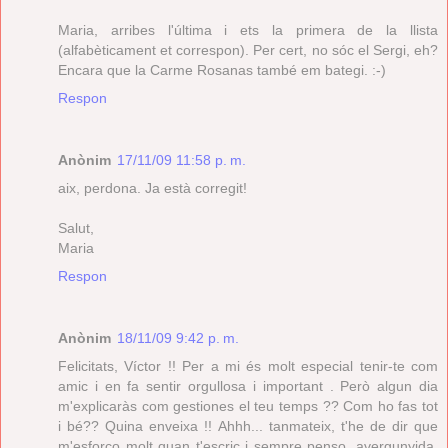
Maria, arribes l'última i ets la primera de la llista
(alfabèticament et correspon). Per cert, no sóc el Sergi, eh?
Encara que la Carme Rosanas també em bategi. :-)
Respon
Anònim
17/11/09 11:58 p. m.
aix, perdona. Ja està corregit!
Salut,
Maria
Respon
Anònim
18/11/09 9:42 p. m.
Felicitats, Víctor !! Per a mi és molt especial tenir-te com
amic i en fa sentir orgullosa i important . Però algun dia
m'explicaràs com gestiones el teu temps ?? Com ho fas tot
i bé?? Quina enveixa !! Ahhh... tanmateix, t'he de dir que
m'esforço molt quan t'escric i sempre penso, avergunyida,