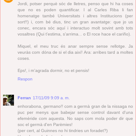
Jordi, potser perquè sóc de lletres, penso que hi ha coses
que no es poden quantificar. I al Carles Riba li fan
homenatge també Universitats i altres Institucions (per
sort!!) i, com bé dius, tinc un gran avantatge: que jo us
conec, encara sóc aquí i interactuo molt sovint amb tots
vosaltres (Qui t'estima, s'arrima... o El roce hace el cariño).
Miquel, el meu truc és anar sempre sense rellotge. Ja
veuràs com dóna de si el dia així! Ara: arribes tard a moltes
coses.
Eps!, i m'agrada dormir, no et pensis!
Respon
Ferran
17/11/09 9:09 a. m.
enhorabona, germano!! com a germà gran de la nissaga no
puc per menys que babejar sense control davant d'una
efemèride com aquesta. No saps com mola poder dir que
soc el germà d'en Parèmies!
(per cert, al Guinnes no hi tindries un foradet?)