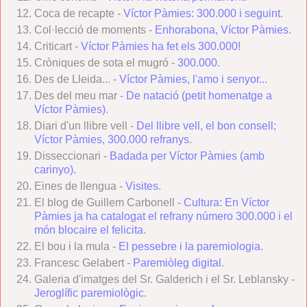
Coca de recapte -
Víctor Pàmies: 300.000 i seguint
.
Col·lecció de moments -
Enhorabona, Víctor Pàmies
.
Criticart -
Víctor Pàmies ha fet els 300.000!
Cròniques de sota el mugró -
300.000
.
Des de Lleida... -
Víctor Pàmies, l'amo i senyor...
Des del meu mar -
De natació (petit homenatge a
Víctor Pàmies)
.
Diari d'un llibre vell -
Del llibre vell, el bon consell;
Víctor Pàmies, 300.000 refranys
.
Disseccionari -
Badada per Víctor Pàmies (amb
carinyo).
Eines de llengua -
Visites
.
El blog de Guillem Carbonell -
Cultura: En Víctor
Pàmies ja ha catalogat el refrany número 300.000 i el
món blocaire el felicita
.
El bou i la mula -
El pessebre i la paremiologia
.
Francesc Gelabert -
Paremiòleg digital
.
Galeria d'imatges del Sr. Galderich i el Sr. Leblansky -
Jeroglífic paremiològic
.