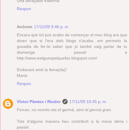
Una abraçada fraternal
Respon
Anònim
17/11/09 9:46 p. m.
Encara que tot just acabo de començar el meu blog ara que
diuen que si l'era dels blogs s'acaba, em permeto la
gosadia de fer-te saber que jo també vaig parlar de tu
diumenge passat a
http://www.estiguespelquefas.blogspot.com/
Endavant amb la feina(da)!
Maria
Respon
Víctor Pàmies i Riudor
17/11/09 10:45 p. m.
Ferran, no només ets el germà, sinó
el germà gran
.
Tots d'alguna manera heu contribuït a la meva dèria i
passió.