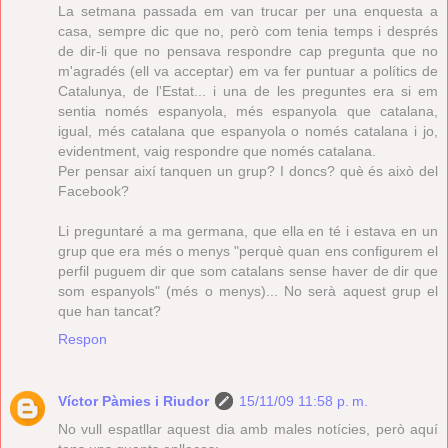
La setmana passada em van trucar per una enquesta a
casa, sempre dic que no, però com tenia temps i després
de dir-li que no pensava respondre cap pregunta que no
m'agradés (ell va acceptar) em va fer puntuar a polítics de
Catalunya, de l'Estat... i una de les preguntes era si em
sentia només espanyola, més espanyola que catalana,
igual, més catalana que espanyola o només catalana i jo,
evidentment, vaig respondre que només catalana.
Per pensar així tanquen un grup? I doncs? què és això del
Facebook?
Li preguntaré a ma germana, que ella en té i estava en un
grup que era més o menys "perquè quan ens configurem el
perfil puguem dir que som catalans sense haver de dir que
som espanyols" (més o menys)... No serà aquest grup el
que han tancat?
Respon
Víctor Pàmies i Riudor
15/11/09 11:58 p. m.
No vull espatllar aquest dia amb males notícies, però aquí