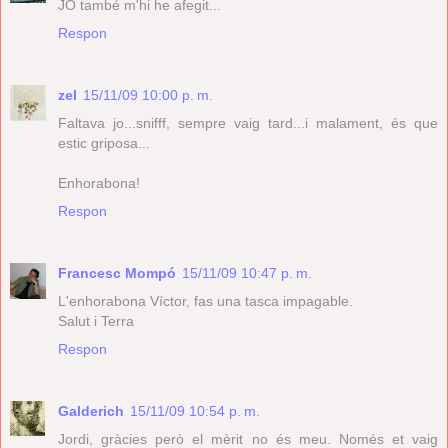
JO també m'hi he afegit...
Respon
zel
15/11/09 10:00 p. m.
Faltava jo...snifff, sempre vaig tard...i malament, és que
estic griposa...
Enhorabona!
Respon
Francesc Mompó
15/11/09 10:47 p. m.
L'enhorabona Víctor, fas una tasca impagable.
Salut i Terra
Respon
Galderich
15/11/09 10:54 p. m.
Jordi, gràcies però el mèrit no és meu. Només et vaig