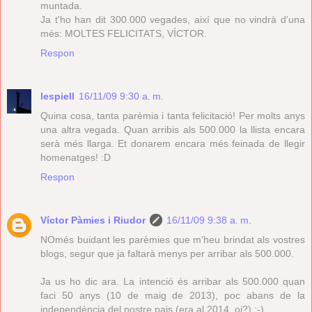
muntada.
Ja t'ho han dit 300.000 vegades, així que no vindrà d'una
més: MOLTES FELICITATS, VÍCTOR.
Respon
lespiell
16/11/09 9:30 a. m.
Quina cosa, tanta parèmia i tanta felicitació! Per molts anys
una altra vegada. Quan arribis als 500.000 la llista encara
serà més llarga. Et donarem encara més feinada de llegir
homenatges! :D
Respon
Víctor Pàmies i Riudor
16/11/09 9:38 a. m.
NOmés buidant les parèmies que m'heu brindat als vostres
blogs, segur que ja faltarà menys per arribar als 500.000.
Ja us ho dic ara. La intenció és arribar als 500.000 quan
faci 50 anys (10 de maig de 2013), poc abans de la
independència del nostre pais (era al 2014, oi?) :-)