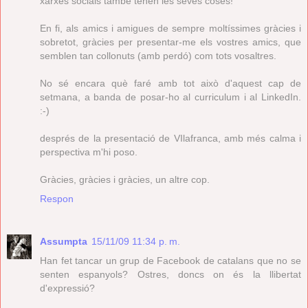
xarxes socials també tenen les seves coses!
En fi, als amics i amigues de sempre moltíssimes gràcies i
sobretot, gràcies per presentar-me els vostres amics, que
semblen tan collonuts (amb perdó) com tots vosaltres.
No sé encara què faré amb tot això d'aquest cap de
setmana, a banda de posar-ho al curriculum i al LinkedIn.
:-)
després de la presentació de VIlafranca, amb més calma i
perspectiva m'hi poso.
Gràcies, gràcies i gràcies, un altre cop.
Respon
Assumpta
15/11/09 11:34 p. m.
Han fet tancar un grup de Facebook de catalans que no se
senten espanyols? Ostres, doncs on és la llibertat
d'expressió?