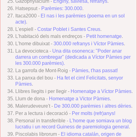
Gazophylacium -
Enginy, saviesa, refranys
.
Hatsepsut -
Parèmies: 300.000
.
Itaca2000 -
El nas i les parèmies (poema en un sol
acte)
.
L'espiell -
Costar Poblet i Santes Creus
.
L'habitació dels mals endreços -
Petit homenatge
.
L'home dibuixat -
300.000 refranys i Víctor Pàmies
.
La devocioteca -
Una dita osonenca: "Poder anar
darrera un combregar" (dedicada a Víctor Pàmies per
les 300.000 parèmies).
La garrofa de Mont-Roig -
Pàmies, t'has passat!
La panxa del bou -
Ha fet el cim! Felicitats, senyor
Pàmies
.
Llibres llegits i per llegir -
Homenatge a Víctor Pàmies
.
Llum de dona -
Homenatge a Vïctor Pàmies
.
Malerudeveure't -
De 300.000 parèmies i altres dèries
.
Per a lectura i decoració -
Per molts (refr)anys!
Personal in transferible -
L'home que somiava un blog
lucratiu i un record Guiness de paremiologia general
.
Piscolabis librorum -
El idioma catalán, origen de