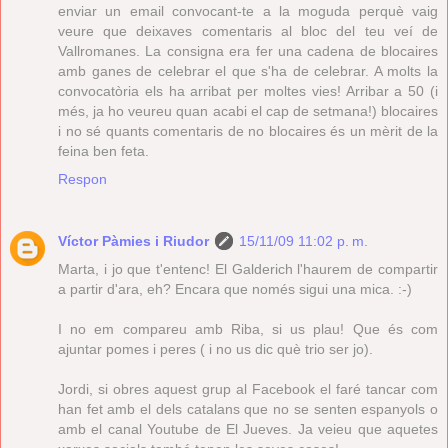
enviar un email convocant-te a la moguda perquè vaig
veure que deixaves comentaris al bloc del teu veí de
Vallromanes. La consigna era fer una cadena de blocaires
amb ganes de celebrar el que s'ha de celebrar. A molts la
convocatòria els ha arribat per moltes vies! Arribar a 50 (i
més, ja ho veureu quan acabi el cap de setmana!) blocaires
i no sé quants comentaris de no blocaires és un mèrit de la
feina ben feta.
Respon
Víctor Pàmies i Riudor
15/11/09 11:02 p. m.
Marta, i jo que t'entenc! El Galderich l'haurem de compartir
a partir d'ara, eh? Encara que només sigui una mica. :-)
I no em compareu amb Riba, si us plau! Que és com
ajuntar pomes i peres ( i no us dic què trio ser jo).
Jordi, si obres aquest grup al Facebook el faré tancar com
han fet amb el dels catalans que no se senten espanyols o
amb el canal Youtube de El Jueves. Ja veieu que aquetes