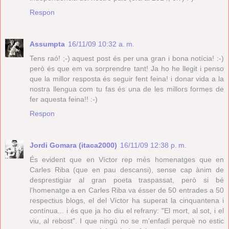
Respon
Assumpta
16/11/09 10:32 a. m.
Tens raó! ;-) aquest post és per una gran i bona notícia! :-)
però és que em va sorprendre tant! Ja ho he llegit i penso
que la millor resposta és seguir fent feina! i donar vida a la
nostra llengua com tu fas és una de les millors formes de
fer aquesta feina!! :-)
Respon
Jordi Gomara (itaca2000)
16/11/09 12:38 p. m.
És evident que en Víctor rep més homenatges que en
Carles Riba (que en pau descansi), sense cap ànim de
desprestigiar al gran poeta traspassat, però si bé
l'homenatge a en Carles Riba va ésser de 50 entrades a 50
respectius blogs, el del Víctor ha superat la cinquantena i
contínua... i és que ja ho diu el refrany: "El mort, al sot, i el
viu, al rebost". I que ningú no se m'enfadi perquè no estic