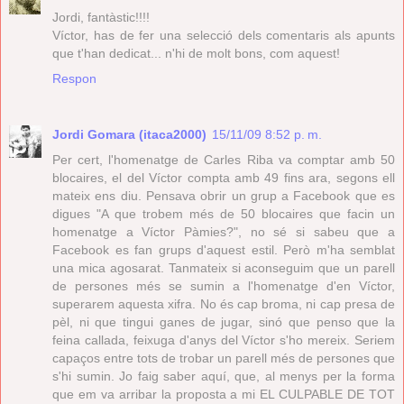
Jordi, fantàstic!!!!
Víctor, has de fer una selecció dels comentaris als apunts
que t'han dedicat... n'hi de molt bons, com aquest!
Respon
Jordi Gomara (itaca2000)
15/11/09 8:52 p. m.
Per cert, l'homenatge de Carles Riba va comptar amb 50
blocaires, el del Víctor compta amb 49 fins ara, segons ell
mateix ens diu. Pensava obrir un grup a Facebook que es
digues "A que trobem més de 50 blocaires que facin un
homenatge a Víctor Pàmies?", no sé si sabeu que a
Facebook es fan grups d'aquest estil. Però m'ha semblat
una mica agosarat. Tanmateix si aconseguim que un parell
de persones més se sumin a l'homenatge d'en Víctor,
superarem aquesta xifra. No és cap broma, ni cap presa de
pèl, ni que tingui ganes de jugar, sinó que penso que la
feina callada, feixuga d'anys del Víctor s'ho mereix. Seriem
capaços entre tots de trobar un parell més de persones que
s'hi sumin. Jo faig saber aquí, que, al menys per la forma
que em va arribar la proposta a mi EL CULPABLE DE TOT