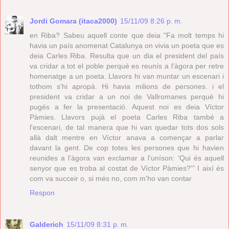
Jordi Gomara (itaca2000)
15/11/09 8:26 p. m.
en Riba? Sabeu aquell conte que deia "Fa molt temps hi
havia un país anomenat Catalunya on vivia un poeta que es
deia Carles Riba. Resulta que un dia el president del país
va cridar a tot el poble perquè es reunís a l'àgora per retre
homenatge a un poeta. Llavors hi van muntar un escenari i
tothom s'hi apropà. Hi havia milions de persones. i el
president va cridar a un noi de Vallromanes perquè hi
pugés a fer la presentació. Aquest noi es deia Víctor
Pàmies. Llavors pujà el poeta Carles Riba també a
l'escenari, de tal manera que hi van quedar tots dos sols
allà dalt mentre en Víctor anava a començar a parlar
davant la gent. De cop totes les persones que hi havien
reunides a l'àgora van exclamar a l'uníson: 'Qui és aquell
senyor que es troba al costat de Víctor Pàmies?'" I així és
com va succeir o, si més no, com m'ho van contar
Respon
Galderich
15/11/09 8:31 p. m.