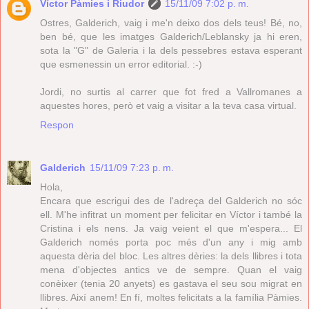
Víctor Pàmies i Riudor
15/11/09 7:02 p. m.
Ostres, Galderich, vaig i me'n deixo dos dels teus! Bé, no,
ben bé, que les imatges Galderich/Leblansky ja hi eren,
sota la "G" de Galeria i la dels pessebres estava esperant
que esmenessin un error editorial. :-)
Jordi, no surtis al carrer que fot fred a Vallromanes a
aquestes hores, però et vaig a visitar a la teva casa virtual.
Respon
Galderich
15/11/09 7:23 p. m.
Hola,
Encara que escrigui des de l'adreça del Galderich no sóc
ell. M'he infitrat un moment per felicitar en Víctor i també la
Cristina i els nens. Ja vaig veient el que m'espera... El
Galderich només porta poc més d'un any i mig amb
aquesta dèria del bloc. Les altres dèries: la dels llibres i tota
mena d'objectes antics ve de sempre. Quan el vaig
conèixer (tenia 20 anyets) es gastava el seu sou migrat en
llibres. Així anem! En fí, moltes felicitats a la família Pàmies.