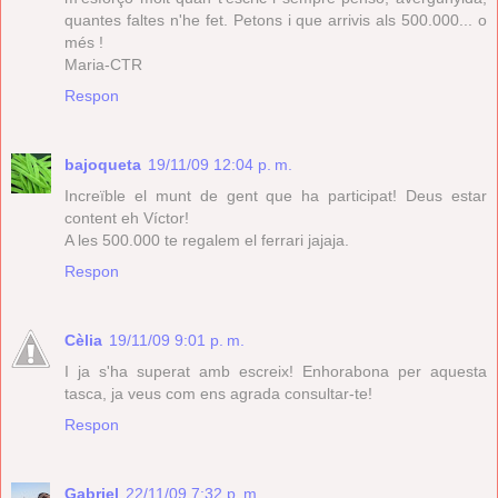
quantes faltes n'he fet. Petons i que arrivis als 500.000... o
més !
Maria-CTR
Respon
bajoqueta
19/11/09 12:04 p. m.
Increïble el munt de gent que ha participat! Deus estar
content eh Víctor!
A les 500.000 te regalem el ferrari jajaja.
Respon
Cèlia
19/11/09 9:01 p. m.
I ja s'ha superat amb escreix! Enhorabona per aquesta
tasca, ja veus com ens agrada consultar-te!
Respon
Gabriel
22/11/09 7:32 p. m.