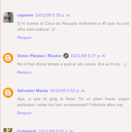
captaire
15/11/09 5:25 p. m.
Si hi sumes el Coca de Recapte arribarem a 45 que és una
xifra més rodona! ;D
Respon
Víctor Pàmies i Riudor
15/11/09 5:27 p. m.
No m'has donat temps a pulicar els canvis. Ara ja hi ets. :-)
Respon
Salvador Macip
15/11/09 5:52 p. m.
Apa, si que fa goig la llista! Tot un plaer haver pogut
participar i estar tan ben acompanyat! Felicitats altre cop.
Respon
Galderich
15/11/09 6:02 p. m.