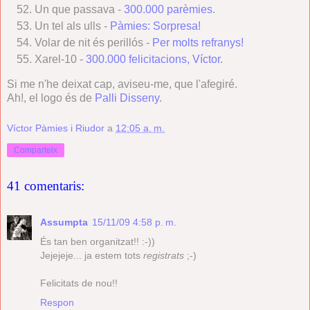
Un que passava -
300.000 parèmies
.
Un tel als ulls -
Pàmies: Sorpresa!
Volar de nit és perillós -
Per molts refranys!
Xarel-10 -
300.000 felicitacions, Víctor
.
Si me n'he deixat cap, aviseu-me, que l'afegiré.
Ah!, el logo és de
Palli Disseny
.
Víctor Pàmies i Riudor
a
12:05 a. m.
Comparteix
41 comentaris:
Assumpta
15/11/09 4:58 p. m.
És tan ben organitzat!! :-))
Jejejeje... ja estem tots
registrats
;-)
Felicitats de nou!!
Respon