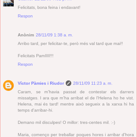
Felicitats, bona feina i endavant!
Respon
Anònim
28/11/09 1:38 a. m.
Arribo tard, per felicitar-te, però més val tard que mai!!
Felicitats PamIIII!!!
Respon
Víctor Pàmies i Riudor
28/11/09 11:23 a. m.
Caram, se m'havia passat de contestar els darrers
missatges. I ara que m'ha arribat el de l'Helena ho he vist.
Helena, mai és tard! mentre això segueix a la xarxa hi ha
temps d'arribar-hi.
Demano mil disculpes! O millor: tres-centes mil. :-)
Maria, començo per treballar poques hores i arribar d'hora