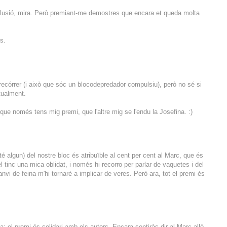
il·lusió, mira. Però premiant-me demostres que encara et queda molta
es.
ecórrer (i això que sóc un blocodepredador compulsiu), però no sé si
itualment.
ue només tens mig premi, que l'altre mig se l'endu la Josefina. :)
té algun) del nostre bloc és atribuïble al cent per cent al Marc, que és
 tinc una mica oblidat, i només hi recorro per parlar de vaquetes i del
vi de feina m'hi tornaré a implicar de veres. Però ara, tot el premi és
el premi és solidari amb els autors. Encara sentiràs dir al Marc allò