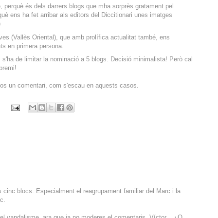
 perquè és dels darrers blogs que mha sorprès gratament pel
què ens ha fet arribar als editors del Diccitionari unes imatges
)
es (Vallès Oriental), que amb prolífica actualitat també, ens
uts en primera persona.
: s'ha de limitar la nominació a 5 blogs. Decisió minimalista! Però cal
 premi!
r-los un comentari, com s'escau en aquests casos.
 cinc blocs. Especialment el reagrupament familiar del Marc i la
c.
del vandalisme, ara que ja no moderes el comentaris, Víctor... ¿O