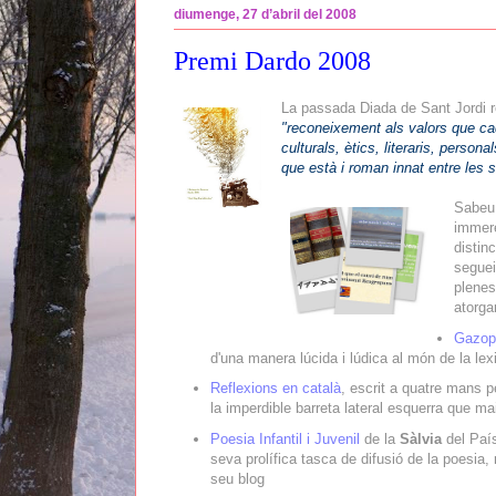
diumenge, 27 d’abril del 2008
Premi Dardo 2008
La passada Diada de Sant Jordi 
"reconeixement als valors que ca
culturals, ètics, literaris, perso
que està i roman innat entre les s
Sabeu 
immere
distin
seguei
plenes
atorga
Gazop
d'una manera lúcida i lúdica al món de la lex
Reflexions en català
, escrit a quatre mans 
la imperdible barreta lateral esquerra que ma
Poesia Infantil i Juvenil
de la
Sàlvia
del País
seva prolífica tasca de difusió de la poesia,
seu blog