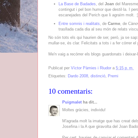
La Base de Badades
, del
Joan
del Maresme,
contingut i pel bon humor que destil·la. I per
escanejades del Perich que li agraïm molt. :
Entre somnis i realitats
, de
Carme
, de Cànov
trasllada cada dia al seu món de relats visc
No són tots els qui haurien de ser, però, ja se sap
mullar-se, és clar. Felicitats a tots i a fer córrer el
Me'n vaig a recórrer els blogs guardonats i deixa
Publicat per
Víctor Pàmies i Riudor
a
5:15 p. m.
Etiquetes:
Dardo 2008
,
distinció
,
Premi
10 comentaris:
Puigmalet
ha dit...
Moltes gràcies, individu!
M'agrada molt la imatge que has creat dels
Josefina i la A que giravolta del Joan Bado
Per cert, hauries de canviar el comentari 