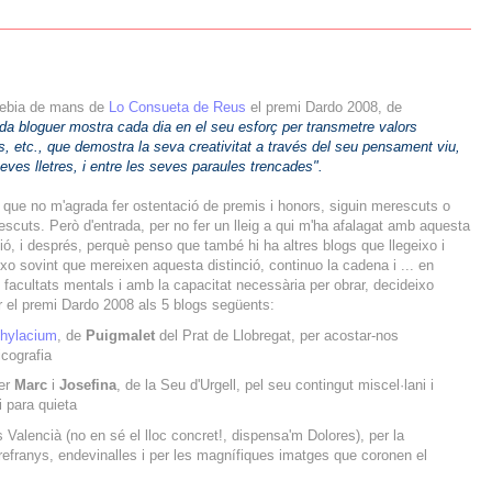
rebia de mans de
Lo Consueta de Reus
el premi Dardo 2008, de
da bloguer mostra cada dia en el seu esforç per transmetre valors
nals, etc., que demostra la seva creativitat a través del seu pensament viu,
eves lletres, i entre les seves paraules trencades".
que no m'agrada fer ostentació de premis i honors, siguin merescuts o
scuts. Però d'entrada, per no fer un lleig a qui m'ha afalagat amb aquesta
ció, i després, perquè penso que també hi ha altres blogs que llegeixo i
xo sovint que mereixen aquesta distinció, continuo la cadena i ... en
 facultats mentals i amb la capacitat necessària per obrar, decideixo
r el premi Dardo 2008 als 5 blogs següents:
hylacium
, de
Puigmalet
del Prat de Llobregat, per acostar-nos
icografia
per
Marc
i
Josefina
, de la Seu d'Urgell, pel seu contingut miscel·lani i
i para quieta
 Valencià (no en sé el lloc concret!, dispensa'm Dolores), per la
 refranys, endevinalles i per les magnífiques imatges que coronen el