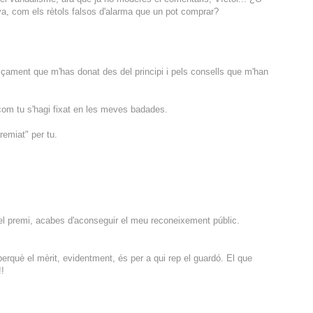
va, com els rètols falsos d'alarma que un pot comprar?
olçament que m'has donat des del principi i pels consells que m'han
com tu s'hagi fixat en les meves badades.
remiat" per tu.
el premi, acabes d'aconseguir el meu reconeixement públic.
erquè el mèrit, evidentment, és per a qui rep el guardó. El que
!!