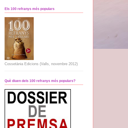
Els 100 refranys més populars
Cossetània Edicions (Valls, novembre 2012)
Què diuen dels 100 refranys més populars?