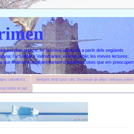
rimen
aquest diari pretenc fer la meva aportació a partir dels següents
atalana; l'actualitat a Vallromanes, el meu poble; les meves lectures;
ara que finalment, acabaré parlant d'aquelles coses que em preocupen
ges catosfèrics
Verkami: Amb cara i ulls. Diccionari de dites i refranys sobre l
anys sobre el cap