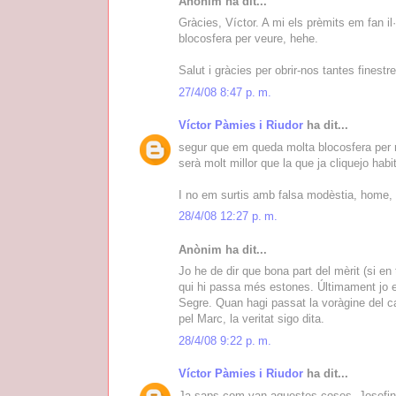
Anònim ha dit...
Gràcies, Víctor. A mi els prèmits em fan 
blocosfera per veure, hehe.
Salut i gràcies per obrir-nos tantes finestr
27/4/08 8:47 p. m.
Víctor Pàmies i Riudor
ha dit...
segur que em queda molta blocosfera per r
serà molt millor que la que ja cliquejo hab
I no em surtis amb falsa modèstia, home, q
28/4/08 12:27 p. m.
Anònim ha dit...
Jo he de dir que bona part del mèrit (si en 
qui hi passa més estones. Últimament jo el
Segre. Quan hagi passat la voràgine del can
pel Marc, la veritat sigo dita.
28/4/08 9:22 p. m.
Víctor Pàmies i Riudor
ha dit...
Ja saps com van aquestes coses, Josefina: 