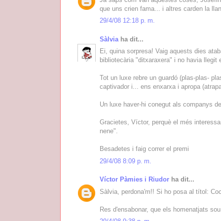
que uns crien fama... i altres carden la llan
29/4/08 12:18 p. m.
Sàlvia
ha dit...
Ei, quina sorpresa! Vaig aquests dies atab
bibliotecària "ditxaraxera" i no havia llegi
Tot un luxe rebre un guardó (plas-plas- pla
captivador i... ens enxarxa i apropa (atrap
Un luxe haver-hi conegut als companys del
Gracietes, Víctor, perquè el més interessa
nene".
Besadetes i faig correr el premi
29/4/08 8:09 p. m.
Víctor Pàmies i Riudor
ha dit...
Sàlvia, perdona'm!! Si ho posa al títol: Coc
Res d'ensabonar, que els homenatjats sou v