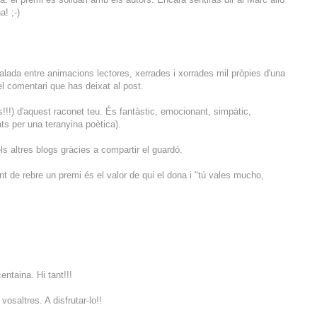
a! ;-)
alada entre animacions lectores, xerrades i xorrades mil pròpies d'una
t el comentari que has deixat al post.
s!!!) d'aquest raconet teu. És fantàstic, emocionant, simpàtic,
ats per una teranyina poètica).
s altres blogs gràcies a compartir el guardó.
nt de rebre un premi és el valor de qui el dona i "tú vales mucho,
entaina. Hi tant!!!
osaltres. A disfrutar-lo!!