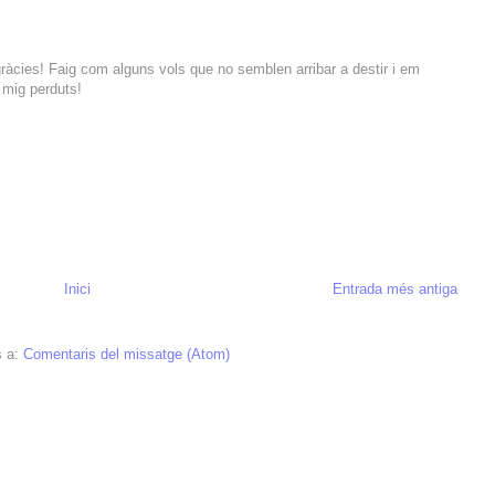
 gràcies! Faig com alguns vols que no semblen arribar a destir i em
 mig perduts!
Inici
Entrada més antiga
s a:
Comentaris del missatge (Atom)