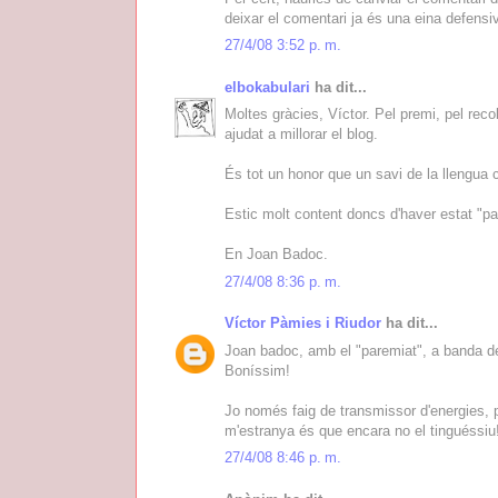
deixar el comentari ja és una eina defensi
27/4/08 3:52 p. m.
elbokabulari
ha dit...
Moltes gràcies, Víctor. Pel premi, pel rec
ajudat a millorar el blog.
És tot un honor que un savi de la llengua 
Estic molt content doncs d'haver estat "pa
En Joan Badoc.
27/4/08 8:36 p. m.
Víctor Pàmies i Riudor
ha dit...
Joan badoc, amb el "paremiat", a banda d
Boníssim!
Jo només faig de transmissor d'energies, p
m'estranya és que encara no el tinguéssiu
27/4/08 8:46 p. m.