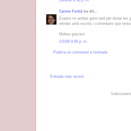
29/4/08 9:38 p. m.
Carme Fortià
ha dit...
Espero no arribar gaire tard per donar les
retrobo amb escrits i comentaris que tenia
Moltes gràcies!
1/5/08 9:06 p. m.
Publica un comentari a l'entrada
Entrada més recent
Subscriure'