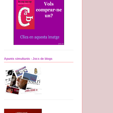
Apunts simultanis - Jocs de blogs