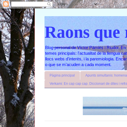
Raons que 
Blog personal de Víctor Pàmies i Riudor. En 
temes principals: l'actualitat de la llengua c
llocs webs d'interès, i la paremiologia. Enc
o que se m'acuden a cada moment.
Pàgina principal
Apunts simultanis: homenat
Verkami: En cap cap cap. Diccionari de dites i refr