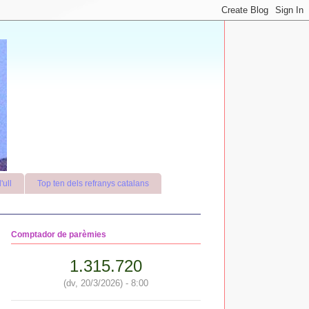
'ull
Top ten dels refranys catalans
Comptador de parèmies
1.315.720
(dv, 20/3/2026) - 8:00