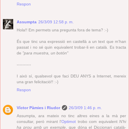
Respon
Assumpta
26/3/09 12:58 p. m.
Hola!! Em permets una pregunta fora de tema? :-)
És que tinc una expressió en castellà a un text que m'han
passat i no sé quin equivalent trobar-li en català. Es tracta
de
"para muestra, un botón"
----------
I això sí, qualsevol que faci DEU ANYS a Internet, mereix
una gran felicitació!! :-)
Respon
Víctor Pàmies i Riudor
26/3/09 1:46 p. m.
Assumpta, ara mateix no tinc altres eines a la mà per
consultar, però mirant l'
Optimot
trobo com equivalent
N'hi
ha prou amb un exemple
, que dóna el Diccionari català-