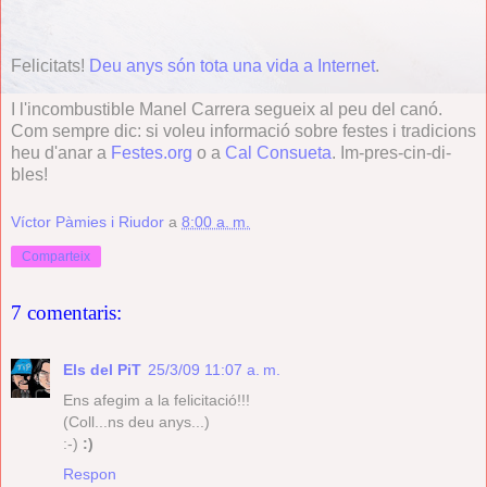
Felicitats!
Deu anys són tota una vida a Internet
.
I l'incombustible Manel Carrera segueix al peu del canó.
Com sempre dic: si voleu informació sobre festes i tradicions
heu d'anar a
Festes.org
o a
Cal Consueta
. Im-pres-cin-di-
bles!
Víctor Pàmies i Riudor
a
8:00 a. m.
Comparteix
7 comentaris:
Els del PiT
25/3/09 11:07 a. m.
Ens afegim a la felicitació!!!
(Coll...ns deu anys...)
:-)
:)
Respon