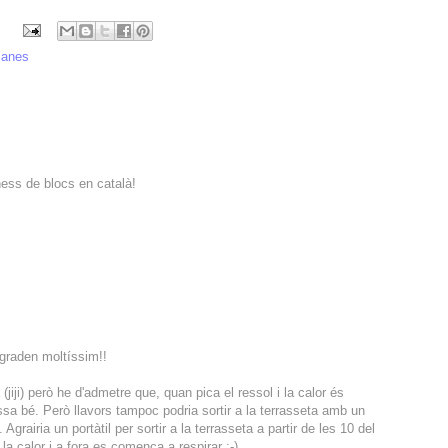
manes
ess de blocs en català!
graden moltíssim!!
(jiji) però he d'admetre que, quan pica el ressol i la calor és
sa bé. Però llavors tampoc podria sortir a la terrasseta amb un
 Agrairia un portàtil per sortir a la terrasseta a partir de les 10 del
la calor i a fora es comença a respirar :-)