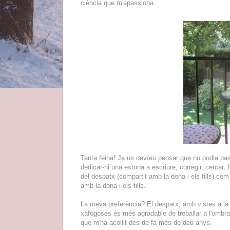
ciència que m'apassiona.
Tanta feina! Ja us devíeu pensar que no podia pas 
dedicar-hi una estona a escriure, corregir, cercar, 
del despatx (compartit amb la dona i els fills) com
amb la dona i els fills.
La meva preferència? El despatx, amb vistes a la r
xafogoses és més agradable de treballar a l'ombra 
que m'ha acollit des de fa més de deu anys.