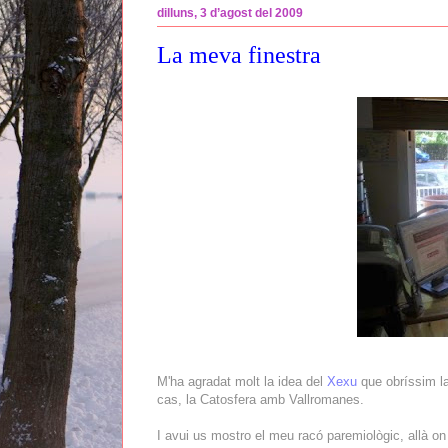
dilluns, 3 d’agost del 2009
La meva finestra
M'ha agradat molt la idea del
Xexu
que obríssim la
cas, la Catosfera amb Vallromanes.
I avui us mostro el meu racó paremiològic, allà on 