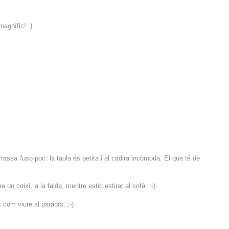
magnífic! :)
rrassa l'uso poc: la taula és petita i al cadira incòmoda. El que té de
 un coixí, a la falda, mentre estic estirat al sofà. :-)
 com viure al paradís. ;-)