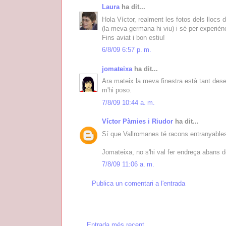
Laura
ha dit...
Hola Víctor, realment les fotos dels llocs
(la meva germana hi viu) i sé per experièn
Fins aviat i bon estiu!
6/8/09 6:57 p. m.
jomateixa
ha dit...
Ara mateix la meva finestra està tant des
m'hi poso.
7/8/09 10:44 a. m.
Víctor Pàmies i Riudor
ha dit...
Sí que Vallromanes té racons entranyables, 
Jomateixa, no s'hi val fer endreça abans de f
7/8/09 11:06 a. m.
Publica un comentari a l'entrada
Entrada més recent