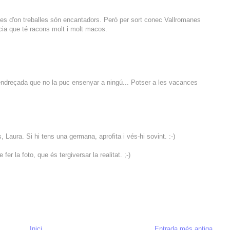
 des d'on treballes són encantadors. Però per sort conec Vallromanes
cia que té racons molt i molt macos.
endreçada que no la puc ensenyar a ningú... Potser a les vacances
Laura. Si hi tens una germana, aprofita i vés-hi sovint. :-)
er la foto, que és tergiversar la realitat. ;-)
Inici
Entrada més antiga