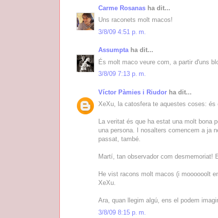
Carme Rosanas
ha dit...
Uns raconets molt macos!
3/8/09 4:51 p. m.
Assumpta
ha dit...
És molt maco veure com, a partir d'uns blo
3/8/09 7:13 p. m.
Víctor Pàmies i Riudor
ha dit...
XeXu, la catosfera te aquestes coses: és 
La veritat és que ha estat una molt bona 
una persona. I nosalters comencem a ja no
passat, també.
Martí, tan observador com desmemoriat! Es
He vist racons molt macos (i moooooolt end
XeXu.
Ara, quan llegim algú, ens el podem imag
3/8/09 8:15 p. m.