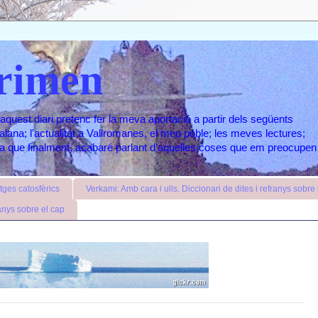
rimen
aquest diari pretenc fer la meva aportació a partir dels següents
atalana; l'actualitat a Vallromanes, el meu poble; les meves lectures;
ara que finalment, acabaré parlant d'aquelles coses que em preocupen
ges catosfèrics
Verkami: Amb cara i ulls. Diccionari de dites i refranys sobre l
anys sobre el cap