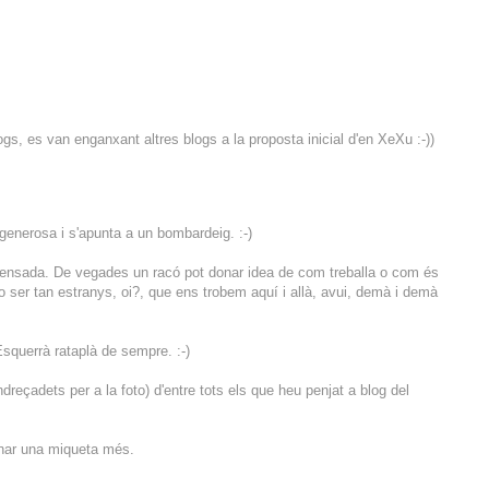
gs, es van enganxant altres blogs a la proposta inicial d'en XeXu :-))
generosa i s'apunta a un bombardeig. :-)
pensada. De vegades un racó pot donar idea de com treballa o com és
 ser tan estranys, oi?, que ens trobem aquí i allà, avui, demà i demà
querrà rataplà de sempre. :-)
reçadets per a la foto) d'entre tots els que heu penjat a blog del
inar una miqueta més.