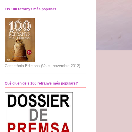
Els 100 refranys més populars
Cossetània Edicions (Valls, novembre 2012)
Què diuen dels 100 refranys més populars?