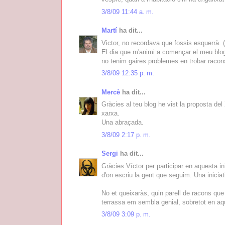
3/8/09 11:44 a. m.
Martí
ha dit...
Victor, no recordava que fossis esquerrà. 
El dia que m'animi a començar el meu blog
no tenim gaires problemes en trobar racon
3/8/09 12:35 p. m.
Mercè
ha dit...
Gràcies al teu blog he vist la proposta de
xarxa.
Una abraçada.
3/8/09 2:17 p. m.
Sergi
ha dit...
Gràcies Víctor per participar en aquesta i
d'on escriu la gent que seguim. Una iniciat
No et queixaràs, quin parell de racons que t
terrassa em sembla genial, sobretot en aq
3/8/09 3:09 p. m.