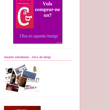
Apunts simultanis - Jocs de blogs