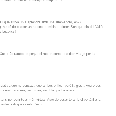
(El que arriva un a aprendre amb una simple foto, eh?).
, hauré de buscar un raconet semblant primer. Sort que els del Vallès
s bucòlics!
l Xuxo. Jo també he penjat el meu raconet des d'on viatge per la
niciativa que no pensava que arribés enlloc, però fa gràcia veure des
iva molt tafanera, però mira, sembla que ha arrelat.
ens per obrir-te al món virtual. Això de posar-te amb el portàtil a la
uestes xafogoses nits d'estiu.