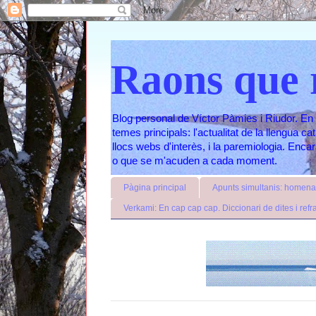
Raons que 
Blog personal de Víctor Pàmies i Riudor. En 
temes principals: l'actualitat de la llengua c
llocs webs d'interès, i la paremiologia. Enc
o que se m'acuden a cada moment.
Pàgina principal
Apunts simultanis: homenat
Verkami: En cap cap cap. Diccionari de dites i refr