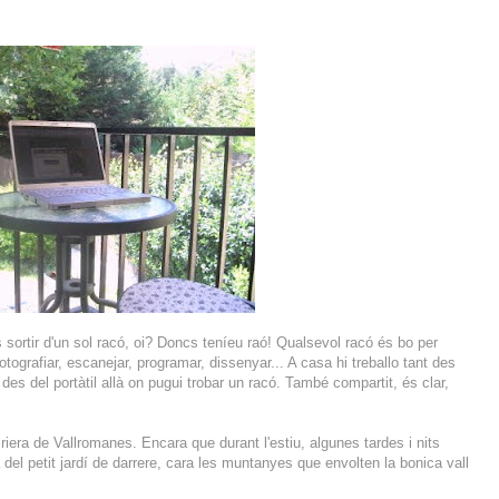
sortir d'un sol racó, oi? Doncs teníeu raó! Qualsevol racó és bo per
fotografiar, escanejar, programar, dissenyar... A casa hi treballo tant des
 des del portàtil allà on pugui trobar un racó. També compartit, és clar,
iera de Vallromanes. Encara que durant l'estiu, algunes tardes i nits
del petit jardí de darrere, cara les muntanyes que envolten la bonica vall