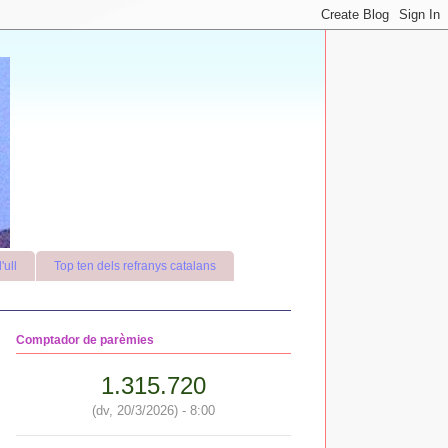
'ull
Top ten dels refranys catalans
Comptador de parèmies
1.315.720
(dv, 20/3/2026) - 8:00