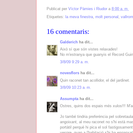
Publicat per
Víctor Pàmies i Riudor
a
8:00 a. m.
Etiquetes:
la meva finestra
,
molt personal
,
vallro
16 comentaris:
Galderich
ha dit...
Això sí que són vistes relaxades!
No m'estranya que guanyis el Record Guin
3/8/09 9:29 a. m.
novesflors
ha dit...
Quin raconet tan acollidor, el del jardinet.
3/8/09 10:23 a. m.
Assumpta
ha dit...
Ostres, quins dos espais més xulos!!! M'a
Jo també tindria preferència pel sobretaula 
angoixant, al meu raconet no s'hi està mas
portàtil perquè hi pica el sol fastigosament.
vespre, quan a l'habitació s'hi ha
enganxat