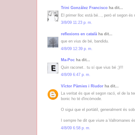
Trini González Francisco
ha dit...
El primer lloc està bé..., però el segon és 
3/8/09 11:23 p. m.
reflexions en català
ha dit...
que en vius de bé, bandidu.
4/8/09 12:39 p. m.
Ma-Poc
ha dit...
Quin raconet.. tu sí que vius bé ;)!!!
4/8/09 6:47 p. m.
Víctor Pàmies i Riudor
ha dit...
La veritat és que el segon racó, el de la te
bonic ho té d'incòmode.
O sigui que el portàtil, generalment és sobre
I sempre he dit que viure a Vallromanes és
4/8/09 6:58 p. m.