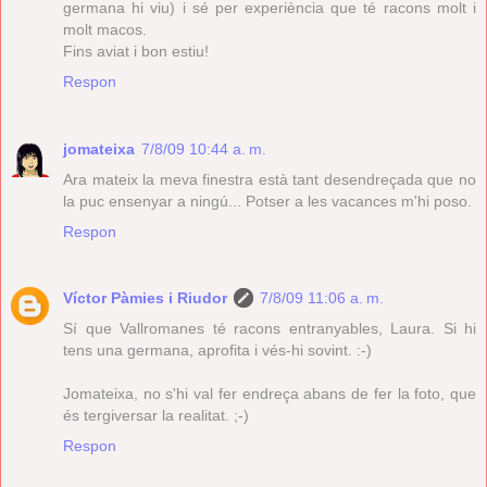
germana hi viu) i sé per experiència que té racons molt i
molt macos.
Fins aviat i bon estiu!
Respon
jomateixa
7/8/09 10:44 a. m.
Ara mateix la meva finestra està tant desendreçada que no
la puc ensenyar a ningú... Potser a les vacances m'hi poso.
Respon
Víctor Pàmies i Riudor
7/8/09 11:06 a. m.
Sí que Vallromanes té racons entranyables, Laura. Si hi
tens una germana, aprofita i vés-hi sovint. :-)
Jomateixa, no s'hi val fer endreça abans de fer la foto, que
és tergiversar la realitat. ;-)
Respon