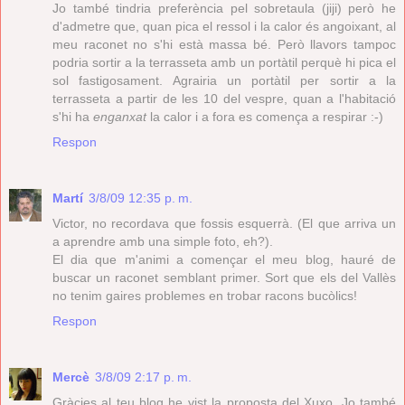
Jo també tindria preferència pel sobretaula (jiji) però he
d'admetre que, quan pica el ressol i la calor és angoixant, al
meu raconet no s'hi està massa bé. Però llavors tampoc
podria sortir a la terrasseta amb un portàtil perquè hi pica el
sol fastigosament. Agrairia un portàtil per sortir a la
terrasseta a partir de les 10 del vespre, quan a l'habitació
s'hi ha
enganxat
la calor i a fora es comença a respirar :-)
Respon
Martí
3/8/09 12:35 p. m.
Victor, no recordava que fossis esquerrà. (El que arriva un
a aprendre amb una simple foto, eh?).
El dia que m'animi a començar el meu blog, hauré de
buscar un raconet semblant primer. Sort que els del Vallès
no tenim gaires problemes en trobar racons bucòlics!
Respon
Mercè
3/8/09 2:17 p. m.
Gràcies al teu blog he vist la proposta del Xuxo. Jo també