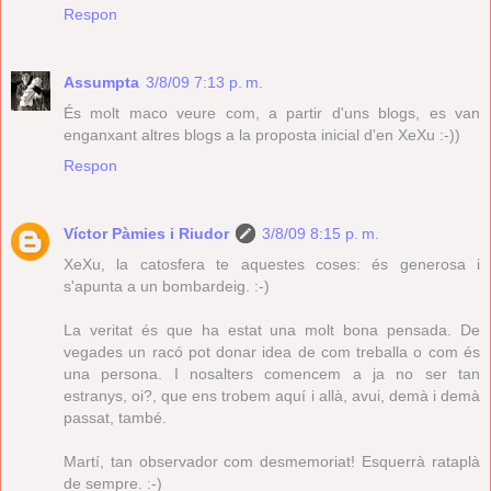
Respon
Assumpta
3/8/09 7:13 p. m.
És molt maco veure com, a partir d'uns blogs, es van
enganxant altres blogs a la proposta inicial d'en XeXu :-))
Respon
Víctor Pàmies i Riudor
3/8/09 8:15 p. m.
XeXu, la catosfera te aquestes coses: és generosa i
s'apunta a un bombardeig. :-)
La veritat és que ha estat una molt bona pensada. De
vegades un racó pot donar idea de com treballa o com és
una persona. I nosalters comencem a ja no ser tan
estranys, oi?, que ens trobem aquí i allà, avui, demà i demà
passat, també.
Martí, tan observador com desmemoriat! Esquerrà rataplà
de sempre. :-)