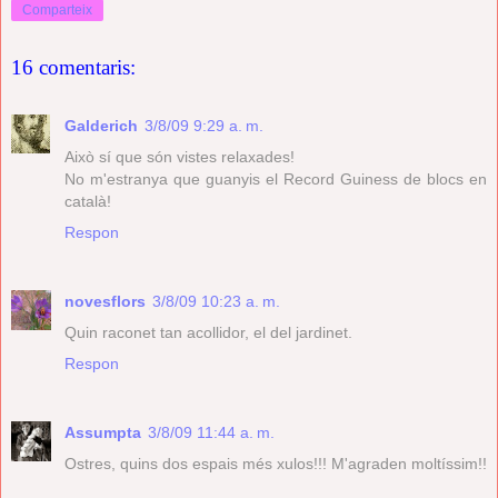
Comparteix
16 comentaris:
Galderich
3/8/09 9:29 a. m.
Això sí que són vistes relaxades!
No m'estranya que guanyis el Record Guiness de blocs en
català!
Respon
novesflors
3/8/09 10:23 a. m.
Quin raconet tan acollidor, el del jardinet.
Respon
Assumpta
3/8/09 11:44 a. m.
Ostres, quins dos espais més xulos!!! M'agraden moltíssim!!