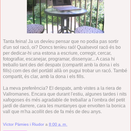
Tanta feina! Ja us devíeu pensar que no podia pas sortir
d'un sol racó, oi? Doncs teníeu raó! Qualsevol racó és bo
per dedicar-hi una estona a escriure, corregir, cercar,
fotografiar, escanejar, programar, dissenyar... A casa hi
treballo tant des del despatx (compartit amb la dona i els
fills) com des del portàtil allà on pugui trobar un racó. També
compartit, és clar, amb la dona i els fills.
La meva preferència? El despatx, amb vistes a la riera de
Vallromanes. Encara que durant l'estiu, algunes tardes i nits
xafogoses és més agradable de treballar a l'ombra del petit
jardí de darrere, cara les muntanyes que envolten la bonica
vall que m'ha acollit des de fa més de deu anys.
Víctor Pàmies i Riudor
a
8:00 a. m.