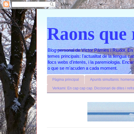
Raons que 
Blog personal de Víctor Pàmies i Riudor. En 
temes principals: l'actualitat de la llengua c
llocs webs d'interès, i la paremiologia. Enc
o que se m'acuden a cada moment.
Pàgina principal
Apunts simultanis: homenat
Verkami: En cap cap cap. Diccionari de dites i refr