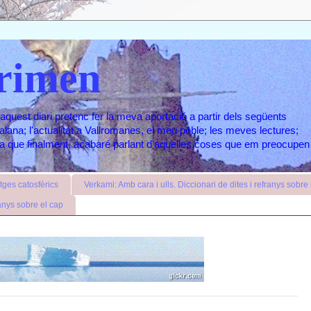
rimen
aquest diari pretenc fer la meva aportació a partir dels següents
atalana; l'actualitat a Vallromanes, el meu poble; les meves lectures;
ara que finalment, acabaré parlant d'aquelles coses que em preocupen
ges catosfèrics
Verkami: Amb cara i ulls. Diccionari de dites i refranys sobre l
anys sobre el cap