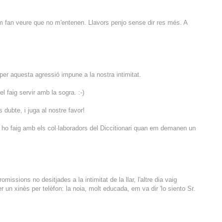
m fan veure que no m'entenen. Llavors penjo sense dir res més. A
per aquesta agressió impune a la nostra intimitat.
el faig servir amb la sogra. :-)
dubte, i juga al nostre favor!
 ho faig amb els col·laboradors del Diccitionari quan em demanen un
missions no desitjades a la intimitat de la llar, l'altre dia vaig
un xinès per telèfon: la noia, molt educada, em va dir 'lo siento Sr.
.