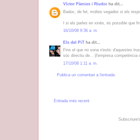
Víctor Pàmies i Riudor
ha dit...
Badoc, de fet, moltes vegades si els respo
I si els parles en xinès, és possible que fins 
16/10/08 9:36 a. m.
Els del PiT
ha dit...
Fins el que no sona n'estic d'aquestes tru
sóc directiu de... (l'empresa competència d
17/10/08 1:11 a. m.
Publica un comentari a l'entrada
Entrada més recent
Subscriure'