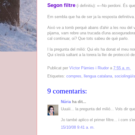
Segon filtre
(i definitiu): «─No perdoni. És q
Em sembla que ha de ser ja la resposta definitiva.
Això ve a tomb perquè abans d'ahir a les nou del ve
pijama, vam rebre una trucada d'una asseguradora. I
cal continuar, oi? Que tots sabeu de què parlo.
I la pregunta del milió: Qui els ha donat el meu n
Qui s'està saltant a la torera la llei de protecció de
Publicat per
Víctor Pàmies i Riudor
a
7:55 a. m.
Etiquetes:
compres
,
llengua catalana
,
sociolingüís
9 comentaris:
Núria
ha dit...
Uuuiii... la pregunta del milió... Vols dir q
Jo també aplico el primer filtre... i com s'
15/10/08 9:41 a. m.