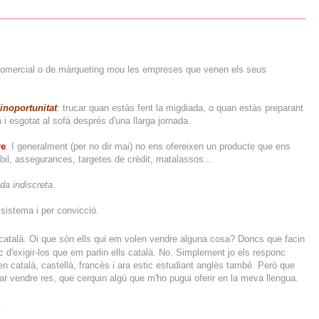
 comercial o de màrqueting mou les empreses que venen els seus
 inoportunitat
: trucar quan estàs fent la migdiada, o quan estàs preparant
 i esgotat al sofà després d'una llarga jornada.
e
. I generalment (per no dir mai) no ens ofereixen un producte que ens
òbil, assegurances, targetes de crèdit, matalassos...
ada indiscreta
.
 sistema i per convicció.
 català. Oi que són ells qui em volen vendre alguna cosa? Doncs que facin
ic d'exigir-los que em parlin ells català. No. Simplement jo els responc
n català, castellà, francès i ara estic estudiant anglès també. Però que
ar vendre res, que cerquin algú que m'ho pugui oferir en la meva llengua.
.