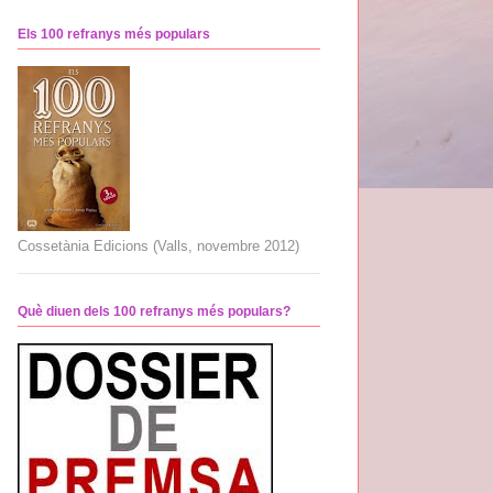
Els 100 refranys més populars
Cossetània Edicions (Valls, novembre 2012)
Què diuen dels 100 refranys més populars?