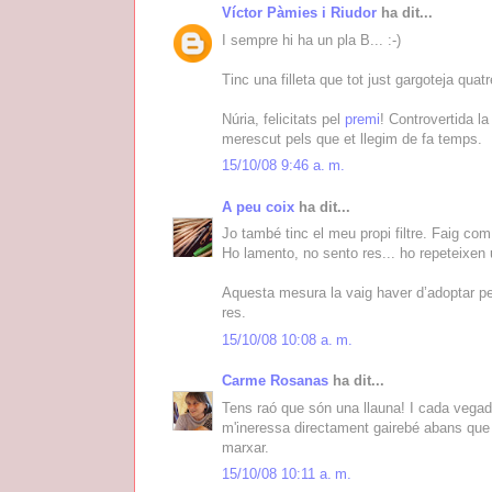
Víctor Pàmies i Riudor
ha dit...
I sempre hi ha un pla B... :-)
Tinc una filleta que tot just gargoteja quat
Núria, felicitats pel
premi
! Controvertida l
merescut pels que et llegim de fa temps.
15/10/08 9:46 a. m.
A peu coix
ha dit...
Jo també tinc el meu propi filtre. Faig com 
Ho lamento, no sento res... ho repeteixen
Aquesta mesura la vaig haver d’adoptar pe
res.
15/10/08 10:08 a. m.
Carme Rosanas
ha dit...
Tens raó que són una llauna! I cada vegad
m'ineressa directament gairebé abans que 
marxar.
15/10/08 10:11 a. m.