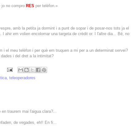
ue jo no compro
RES
per telèfon.»
spre, amb la petita ja dormint i a punt de sopar i de posar-nos tots ja el
 ahir em volien encolomar una targeta de crèdit or. I l'altre dia... Bé, no
om i el meu telèfon i per què em truquen a mi per a un determinat servei?
 dades i del dret a la intimitat?
tica
,
teleoperadores
ue en traurem mai l'aigua clara?...
enfaden, de vegades, eh!! En fi...