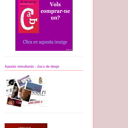
Apunts simultanis - Jocs de blogs