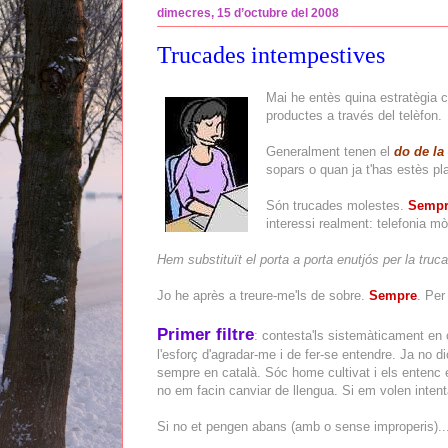
dimecres, 15 d’octubre del 2008
Trucades intempestives
Mai he entès quina estratègia
productes a través del telèfon.
Generalment tenen el
do de la
sopars o quan ja t'has estès pla
Són trucades molestes.
Sempr
interessi realment: telefonia m
Hem substituït el porta a porta enutjós per la truc
Jo he après a treure-me'ls de sobre.
Sempre
. Per
Primer filtre
: contesta'ls sistemàticament en
l'esforç d'agradar-me i de fer-se entendre. Ja no d
sempre en català. Sóc home cultivat i els entenc e
no em facin canviar de llengua. Si em volen intent
Si no et pengen abans (amb o sense improperis)..