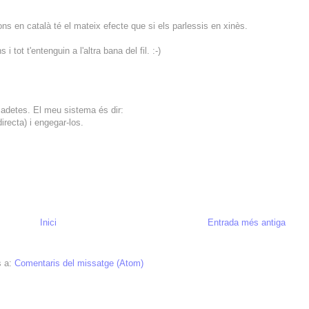
ns en català té el mateix efecte que si els parlessis en xinès.
i tot t'entenguin a l'altra bana del fil. :-)
cadetes. El meu sistema és dir:
irecta) i engegar-los.
Inici
Entrada més antiga
s a:
Comentaris del missatge (Atom)