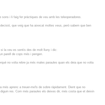
re sons i li faig fer pràctiques de veu amb les teleoperadores.
a decisió, que veig que ha aixecat moltes veus, però sabem que ben
si la veu es sentís des de molt lluny i dic:
 un parell de cops més i pengen.
rquè no volia rebre ja més males paraules quan els deia que no volia
a més aprenc a treuer-me'ls de sobre ràpidament. Dient que no
diguin res. Com més paraules els deixes dir, més costa que et deixin