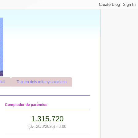
'ull
Top ten dels refranys catalans
Comptador de parèmies
1.315.720
(dv, 20/3/2026) - 8:00