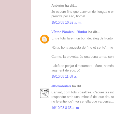
Anònim ha dit...
Jo espero fins que canvien de llengua o e
prendre pel sac, home!
15/10/08 10:52 a. m.
Víctor Pàmies i Riudor
ha dit...
Entre tots farem un bon decàleg de frontó 
Núria, bona aquesta del "no et sento"... jo 
Carme, la brevetat és una bona arma, sens 
I això de penjar directament, Marc, només
augment de sou. ;-)
15/10/08 11:59 a. m.
elbokabulari
ha dit...
Cansat, com tots vosaltres, d'aquestes intro
respondre amb una imitació del que deu ser 
no le entiendo' i va ser ella que va penjar..
16/10/08 8:35 a. m.