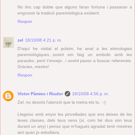
No tinc cap dubte que alguns faran fortuna i passaran a
engrossir la tradició paremiològica existent.
Respon
zel
18/10/08 4:21 p. m.
D'aquí he visitat el polsim, he anat a les etimologies
paremiològiques...sovint em faig un embolic amb les
paraules, però t'envejo...i sovint passo a buscar referensts.
Gràcies, mestre!
Respon
Víctor Pàmies i Riudor
18/10/08 4:56 p. m.
Zel, no desviïs l'atenció que la metra ets tu. :-)
Llegeixo amb enyor les pinzellades que ens deixes de les
teves classes, dels teus nens (sí, com bé dius són teus
durant un any) i penso que m'hagués agradat tenir mestres
així quan jo estudiava.