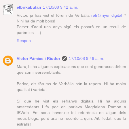
elbokabulari
17/10/08 9:42 a. m.
Víctor, ja has vist el fòrum de Verbàlia
refr@nyer digital
?
N'hi ha de molt bons!
Potser d'aquí uns anys algú els posarà en un recull de
parèmies...:-)
Respon
Víctor Pàmies i Riudor
17/10/08 9:46 a. m.
Marc, hi ha algunes explicacions que sent generosos diríem
que són inversemblants.
Badoc, els fòrums de Verbàlia són la repera. Hi ha molta
qualitat i varietat.
Sí que he vist els refranys digitals. Hi ha alguns
antecedents i fa poc en parlava Magdalena Ramon a
IBWeb. Em sona haver-ne fet referència en algun dels
meus blogs, però ara no recordo a quin. Ai!, l'edat, que fa
estralls!