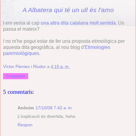
A Albatera qui té un ull és l'amo
I em venia al cap
una altra dita catalana molt sentida
. Us
passa el mateix?
I no m'he pogut estar de fer una proposta etimològica per
aquesta dita geogràfica, al nou blog d'
Etimologies
paremiològiques
.
Víctor Pàmies i Riudor
a
4:15 p. m.
Comparteix
5 comentaris:
Anònim
17/10/08 7:42 a. m.
L'explicació és divertida, hehe.
Respon