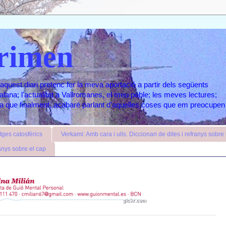
rimen
aquest diari pretenc fer la meva aportació a partir dels següents
atalana; l'actualitat a Vallromanes, el meu poble; les meves lectures;
ara que finalment, acabaré parlant d'aquelles coses que em preocupen
ges catosfèrics
Verkami: Amb cara i ulls. Diccionari de dites i refranys sobre l
anys sobre el cap