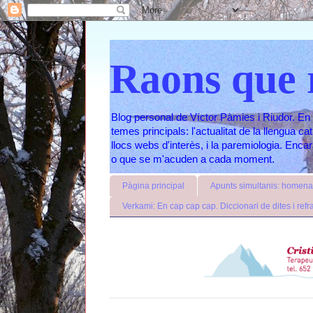
Raons que 
Blog personal de Víctor Pàmies i Riudor. En 
temes principals: l'actualitat de la llengua c
llocs webs d'interès, i la paremiologia. Enc
o que se m'acuden a cada moment.
Pàgina principal
Apunts simultanis: homenat
Verkami: En cap cap cap. Diccionari de dites i refr