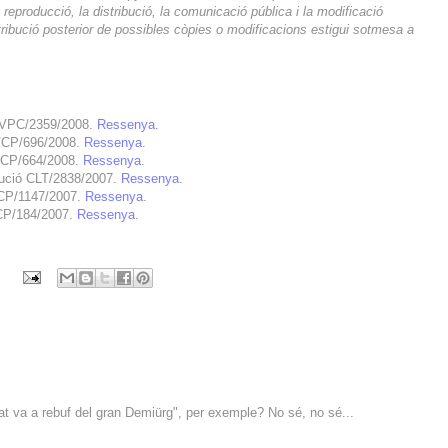
la reproducció, la distribució, la comunicació pública i la modificació
tribució posterior de possibles còpies o modificacions estigui sotmesa a
ió VPC/2359/2008.
Ressenya
.
 VCP/696/2008.
Ressenya
.
 VCP/664/2008.
Ressenya
.
lució CLT/2838/2007.
Ressenya
.
 VCP/1147/2007.
Ressenya
.
VCP/184/2007.
Ressenya
.
çat va a rebuf del gran Demiürg", per exemple? No sé, no sé...