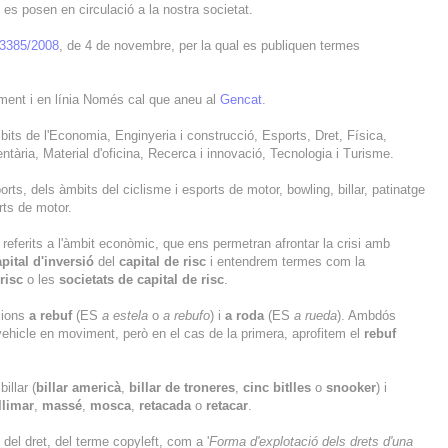
es posen en circulació a la nostra societat.
3385/2008
, de 4 de novembre, per la qual es publiquen termes
ment i en línia Només cal que aneu al
Gencat
.
its de l'Economia, Enginyeria i construcció, Esports, Dret, Física,
ntària, Material d'oficina, Recerca i innovació, Tecnologia i Turisme.
rts, dels àmbits del ciclisme i esports de motor, bowling, billar, patinatge
rts de motor.
 referits a l'àmbit econòmic, que ens permetran afrontar la crisi amb
pital d'inversió
del
capital de risc
i entendrem termes com la
risc
o les
societats de capital de risc
.
ucions
a rebuf
(ES
a estela
o
a rebufo
) i
a roda
(ES
a rueda
). Ambdós
vehicle en moviment, però en el cas de la primera, aprofitem el
rebuf
illar (
billar americà
,
billar de troneres
,
cinc bitlles
o
snooker
) i
llimar
,
massé
,
mosca
,
retacada
o
retacar
.
 del dret, del terme copyleft, com a '
Forma d'explotació dels drets d'una