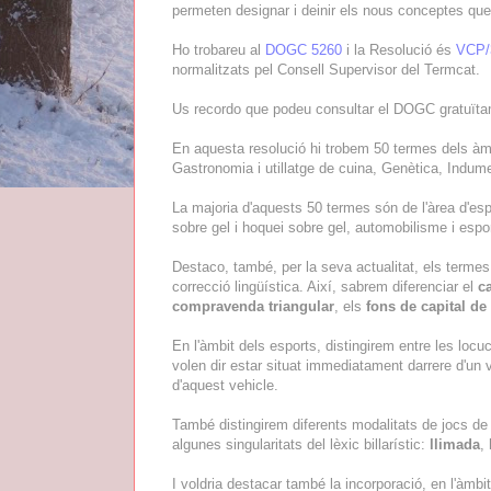
permeten designar i deinir els nous conceptes que 
Ho trobareu al
DOGC 5260
i la Resolució és
VCP/
normalitzats pel Consell Supervisor del Termcat.
Us recordo que podeu consultar el DOGC gratuïta
En aquesta resolució hi trobem 50 termes dels àmb
Gastronomia i utillatge de cuina, Genètica, Indume
La majoria d'aquests 50 termes són de l'àrea d'espo
sobre gel i hoquei sobre gel, automobilisme i espo
Destaco, també, per la seva actualitat, els termes
correcció lingüística. Així, sabrem diferenciar el
ca
compravenda triangular
, els
fons de capital de 
En l'àmbit dels esports, distingirem entre les loc
volen dir estar situat immediatament darrere d'un 
d'aquest vehicle.
També distingirem diferents modalitats de jocs de b
algunes singularitats del lèxic billarístic:
llimada
,
I voldria destacar també la incorporació, en l'àmbit