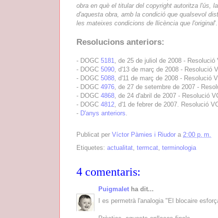
obra en què el titular del copyright autoritza l'ús, 
d'aquesta obra, amb la condició que qualsevol dis
les mateixes condicions de llicència que l'original
'.
Resolucions anteriors:
- DOGC
5181
, de 25 de juliol de 2008 - Resoluc
- DOGC
5090
, d'13 de març de 2008 - Resolució
- DOGC
5088
, d'11 de març de 2008 - Resolució
- DOGC
4976
, de 27 de setembre de 2007 - Reso
- DOGC
4868
, de 24 d'abril de 2007 - Resolució
- DOGC
4812
, d'1 de febrer de 2007. Resolució 
-
D'anys anteriors
.
Publicat per
Víctor Pàmies i Riudor
a
2:00 p. m.
Etiquetes:
actualitat
,
termcat
,
terminologia
4 comentaris:
Puigmalet
ha dit...
I es permetrà l'analogia "El blocaire esfor