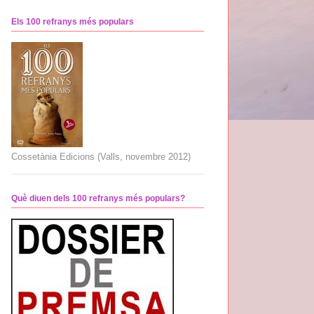
Els 100 refranys més populars
Cossetània Edicions (Valls, novembre 2012)
Què diuen dels 100 refranys més populars?