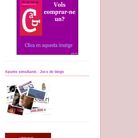
Apunts simultanis - Jocs de blogs