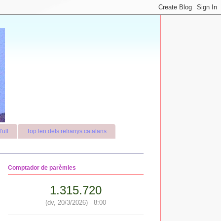
'ull
Top ten dels refranys catalans
Comptador de parèmies
1.315.720
(dv, 20/3/2026) - 8:00