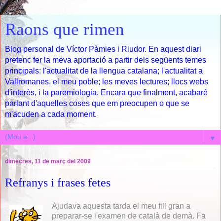
Raons que rimen
Blog personal de Víctor Pàmies i Riudor. En aquest diari
pretenc fer la meva aportació a partir dels següents temes
principals: l'actualitat de la llengua catalana; l'actualitat a
Vallromanes, el meu poble; les meves lectures; llocs webs
d'interès, i la paremiologia. Encara que finalment, acabaré
parlant d'aquelles coses que em preocupen o que se
m'acuden a cada moment.
▼
dimecres, 11 de març del 2009
Refranys i frases fetes
Ajudava aquesta tarda el meu fill gran a
preparar-se l'examen de català de demà. Fa