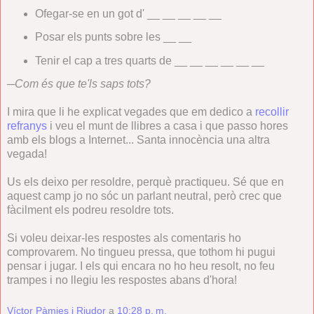
Ofegar-se en un got d' __ __ __ __ __
Posar els punts sobre les __ __
Tenir el cap a tres quarts de __ __ __ __ __ __
─
Com és que te'ls saps tots?
I mira que li he explicat vegades que em dedico a
recollir
refranys
i veu el munt de llibres a casa i que passo hores
amb els blogs a Internet... Santa innocència una altra
vegada!
Us els deixo per resoldre, perquè practiqueu. Sé que en
aquest camp jo no sóc un parlant neutral, però crec que
fàcilment els podreu resoldre tots.
Si voleu deixar-les respostes als comentaris ho
comprovarem. No tingueu pressa, que tothom hi pugui
pensar i jugar. I els qui encara no ho heu resolt, no feu
trampes i no llegiu les respostes abans d'hora!
Víctor Pàmies i Riudor
a
10:28 p. m.