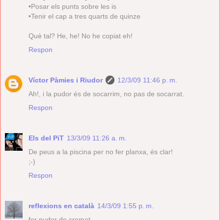
•Posar els punts sobre les is
•Tenir el cap a tres quarts de quinze
Què tal? He, he! No he copiat eh!
Respon
Víctor Pàmies i Riudor
12/3/09 11:46 p. m.
Ah!, i la pudor és de socarrim, no pas de socarrat.
Respon
Els del PiT
13/3/09 11:26 a. m.
De peus a la piscina per no fer planxa, és clar!
;-)
Respon
reflexions en català
14/3/09 1:55 p. m.
fer pudor de cremat