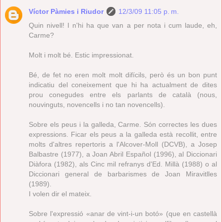
Víctor Pàmies i Riudor
12/3/09 11:05 p. m.
Quin nivell! I n'hi ha que van a per nota i cum laude, eh,
Carme?
Molt i molt bé. Estic impressionat.
Bé, de fet no eren molt molt difícils, però és un bon punt
indicatiu del coneixement que hi ha actualment de dites
prou conegudes entre els parlants de català (nous,
nouvinguts, novencells i no tan novencells).
Sobre els peus i la galleda, Carme. Són correctes les dues
expressions. Ficar els peus a la galleda està recollit, entre
molts d'altres repertoris a l'Alcover-Moll (DCVB), a Josep
Balbastre (1977), a Joan Abril Español (1996), al Diccionari
Diàfora (1982), als Cinc mil refranys d'Ed. Millà (1988) o al
Diccionari general de barbarismes de Joan Miravitlles
(1989).
I volen dir el mateix.
Sobre l'expressió «anar de vint-i-un botó» (que en castellà