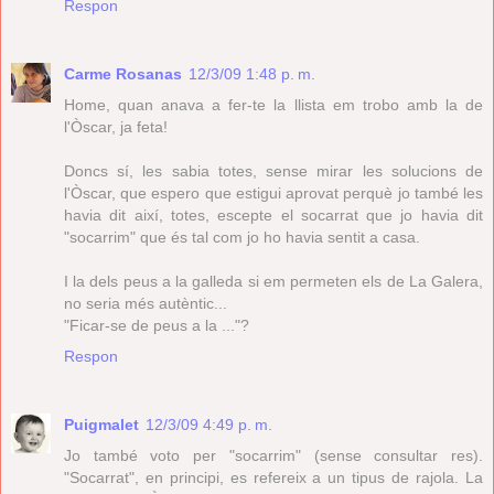
Respon
Carme Rosanas
12/3/09 1:48 p. m.
Home, quan anava a fer-te la llista em trobo amb la de
l'Òscar, ja feta!
Doncs sí, les sabia totes, sense mirar les solucions de
l'Òscar, que espero que estigui aprovat perquè jo també les
havia dit així, totes, escepte el socarrat que jo havia dit
"socarrim" que és tal com jo ho havia sentit a casa.
I la dels peus a la galleda si em permeten els de La Galera,
no seria més autèntic...
"Ficar-se de peus a la ..."?
Respon
Puigmalet
12/3/09 4:49 p. m.
Jo també voto per "socarrim" (sense consultar res).
"Socarrat", en principi, es refereix a un tipus de rajola. La