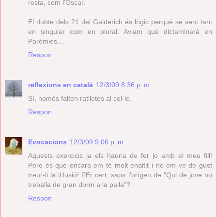
resta, com l'Òscar.
El dubte dels 21 del Galderich és lògic perquè se sent tant
en singular com en plural. Aviam què dictaminarà en
Parèmies...
Respon
reflexions en català
12/3/09 8:36 p. m.
Sí, només falten ratlletes al col·le.
Respon
Evocacions
12/3/09 9:06 p. m.
Aquests exercicis ja els hauria de fer jo amb el meu fill!
Però és que encara em té molt enaltit i no em ve de gust
treur-li la il.lusió! PEr cert, saps l'orígen de "Qui de jove no
treballa de gran dorm a la palla"?
Respon