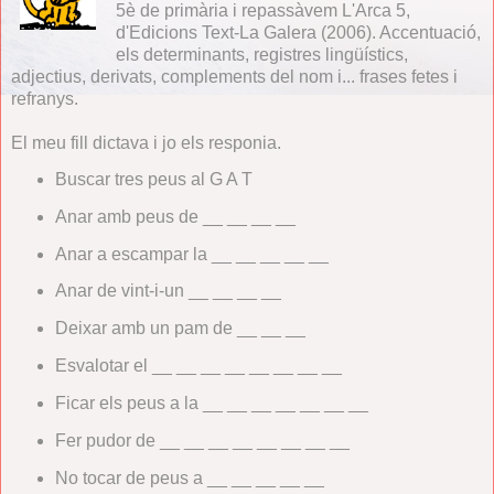
5è de primària i repassàvem L'Arca 5,
d'Edicions Text-La Galera (2006). Accentuació,
els determinants, registres lingüístics,
adjectius, derivats, complements del nom i... frases fetes i
refranys.
El meu fill dictava i jo els responia.
Buscar tres peus al G A T
Anar amb peus de __ __ __ __
Anar a escampar la __ __ __ __ __
Anar de vint-i-un __ __ __ __
Deixar amb un pam de __ __ __
Esvalotar el __ __ __ __ __ __ __ __
Ficar els peus a la __ __ __ __ __ __ __
Fer pudor de __ __ __ __ __ __ __ __
No tocar de peus a __ __ __ __ __