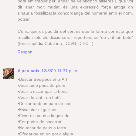
podríem traduir per 'andar de veinticinco alfileres'), que vol
dir anar molt mudat, és una expressió força antiga on
s'hauria fossilitzat la concordança del numeral amb el nom,
potser.
L'únic que us puc dir del cert és que la forma correcta que
recullen tots els diccionaris i repertoris és "de vint-iun botó"
(Enciclopèdia Catalana, DCVB, DIEC...).
Respon
A peu coix
12/3/09 11:31 p. m.
•Buscar tres peus al G A T
•Anar amb peus de plom
•Anar a escampar la boira
•Anar de vint-i-un botó
•Deixar amb un pam de nas
•Esvalotar el galliner
•Ficar els peus a la galleda
•Fer pudor de socarrat
•No tocar de peus a terra
•Ofegar-se en un got d'aigua