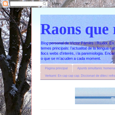
Raons que 
Blog personal de Víctor Pàmies i Riudor. En 
temes principals: l'actualitat de la llengua c
llocs webs d'interès, i la paremiologia. Enc
o que se m'acuden a cada moment.
Pàgina principal
Apunts simultanis: homenat
Verkami: En cap cap cap. Diccionari de dites i refr