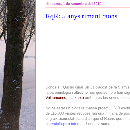
dimecres, 1 de setembre del 2010
RqR: 5 anys rimant raons
Doncs sí. Qui ho diria! Un 31 d'agost de fa 5 anys
la paremiologia i altres temes que sempre han sig
Vallromanes
, i la
xarxa
amb totes les seves oportu
No he estat un blogaire massa proactiu. 613 escr
de 115.000 visites rebudes fan una mitjana de poc
el gruix acumulat dia a dia i que el Raons que rime
paremiològic a internet
. I que tot suma.