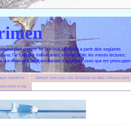
rimen
aquest diari pretenc fer la meva aportació a partir dels següents
atalana; l'actualitat a Vallromanes, el meu poble; les meves lectures;
ara que finalment, acabaré parlant d'aquelles coses que em preocupen
ges catosfèrics
Verkami: Amb cara i ulls. Diccionari de dites i refranys sobre l
anys sobre el cap