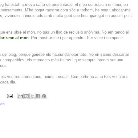
g ha estat la meva carta de presentació, el meu currículum en línia, on
s i pensaments. M'he pogut mostrar com sóc a tothom, he pogut abocar-me
ogs, vivències i inquietuds amb molta gent que heu aparegut en aquest petit
que ens obre al món, no pas un lloc de reclusió anònima. No em tanco al
obrir-me al món
. Per mostrar-me i per aprendre. Per viure i compartir
del blog, perquè gairebé els hauria d'anotar tots. No en sabria descartar
cions compartides, els moments més íntims i que sempre intento ser una
arxa.
 els vostres comentaris, ànims i escalf. Compartir-ho amb tots vosaltres
 cada dia.
men