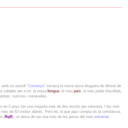
, amb un senzill "
Començo
" iniciava la meva tasca bloguera de difusió de
ut cabdals per a mi: la meva
llengua
, el meu
país
, el meu poble d'acollida,
nitats, notícies i meravelles.
its en 5 anys fan una miqueta més de dos escrits per setmana. I les més
 més de 63 visites diàries. Però bé, el que aquí compta és la constància,
n (
RqR
), no deixa de ser una més de les peces del meu
entramat