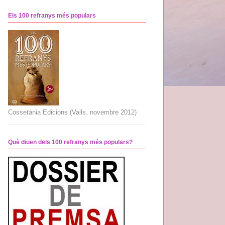
Els 100 refranys més populars
Cossetània Edicions (Valls, novembre 2012)
Què diuen dels 100 refranys més populars?