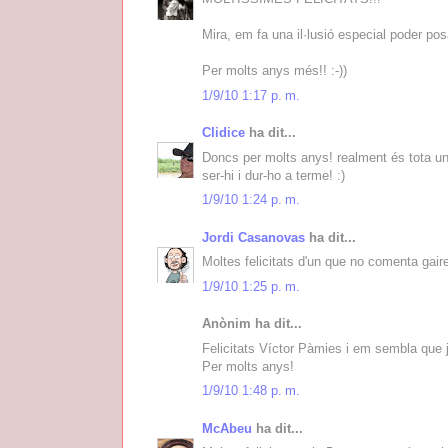
Mira, em fa una il·lusió especial poder po
Per molts anys més!! :-))
1/9/10 1:17 p. m.
Clidice
ha dit...
Doncs per molts anys! realment és tota una 
ser-hi i dur-ho a terme! :)
1/9/10 1:24 p. m.
Jordi Casanovas
ha dit...
Moltes felicitats d'un que no comenta gair
1/9/10 1:25 p. m.
Anònim ha dit...
Felicitats Víctor Pàmies i em sembla que 
Per molts anys!
1/9/10 1:48 p. m.
McAbeu
ha dit...