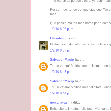
T'ho mereixes perquè cinc anys són molts,
Per cert, del tot cert el que dius que "No
món".
Que passis moltes més hores per a compar
1/9/10 8:06 p. m.
Elfreelang
ha dit...
Moltes felicitats pels cinc anys i tots els 
1/9/10 8:37 p. m.
Salvador Macip
ha dit...
Tot un veterà! Moltíssimes felicitats i end
1/9/10 8:43 p. m.
Salvador Macip
ha dit...
Tot un veterà! Moltíssimes felicitats i end
1/9/10 8:44 p. m.
gercarreras
ha dit...
Enhorabona i moltes felicitats! M'encanta 