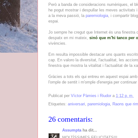
Però a banda de consideracions numèriques, el blo
he pogut mostrar i despullar les meves activitat
a la meva passió, la
paremiologia
, i compartir bl
espai.
Jo sempre he cregut que Internet és una finestra 
despatx en mi mateix,
sinó que m'hi tanco per 
vivències.
Em resulta impossible destacar uns quants escrits 
cap. En valoro la diversitat, l'actualitat, les ac
finestra que mostra la vitalitat i l'actualitat de la x
Gràcies a tots els qui entreu en aquest espai amb
l'omple de sentit i m'omple d'energia per continuar
Publicat per
Víctor Pàmies i Riudor
a
1:12 p. m.
Etiquetes:
aniversari
,
paremiologia
,
Raons que ri
26 comentaris:
Assumpta
ha dit...
MOLTÍSSIMES FELICITATS!!!