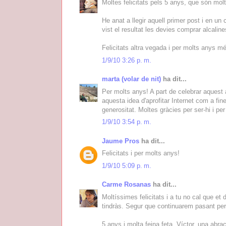
Moltes felicitats pels 5 anys, que són mol
He anat a llegir aquell primer post i en un
vist el resultat les devies comprar alcalines
Felicitats altra vegada i per molts anys mé
1/9/10 3:26 p. m.
marta (volar de nit)
ha dit...
Per molts anys! A part de celebrar aquest 
aquesta idea d'aprofitar Internet com a fine
generositat. Moltes gràcies per ser-hi i per
1/9/10 3:54 p. m.
Jaume Pros
ha dit...
Felicitats i per molts anys!
1/9/10 5:09 p. m.
Carme Rosanas
ha dit...
Moltíssimes felicitats i a tu no cal que et
tindràs. Segur que continuarem pasant per 
5 anys i molta feina feta, Víctor, una abra