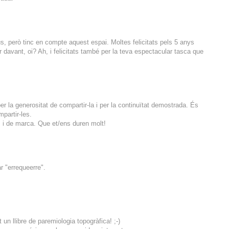
 però tinc en compte aquest espai. Moltes felicitats pels 5 anys
r davant, oi? Ah, i felicitats també per la teva espectacular tasca que
 per la generositat de compartir-la i per la continuïtat demostrada. És
mpartir-les.
s i de marca. Que et/ens duren molt!
r "errequeerre".
 un llibre de paremiologia topogràfica! ;-)