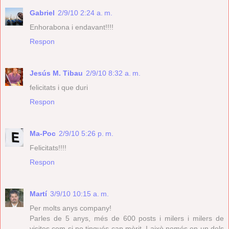
Gabriel
2/9/10 2:24 a. m.
Enhorabona i endavant!!!!
Respon
Jesús M. Tibau
2/9/10 8:32 a. m.
felicitats i que duri
Respon
Ma-Poc
2/9/10 5:26 p. m.
Felicitats!!!!
Respon
Martí
3/9/10 10:15 a. m.
Per molts anys company!
Parles de 5 anys, més de 600 posts i milers i milers de
visites com si no tingués cap mèrit. I això només en un dels