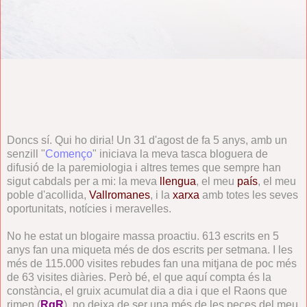
Doncs sí. Qui ho diria! Un 31 d'agost de fa 5 anys, amb un
senzill "
Començo
" iniciava la meva tasca bloguera de
difusió de la paremiologia i altres temes que sempre han
sigut cabdals per a mi: la meva
llengua
, el meu
país
, el meu
poble d'acollida,
Vallromanes
, i la
xarxa
amb totes les seves
oportunitats, notícies i meravelles.
No he estat un blogaire massa proactiu. 613 escrits en 5
anys fan una miqueta més de dos escrits per setmana. I les
més de 115.000 visites rebudes fan una mitjana de poc més
de 63 visites diàries. Però bé, el que aquí compta és la
constància, el gruix acumulat dia a dia i que el Raons que
rimen (
RqR
), no deixa de ser una més de les peces del meu