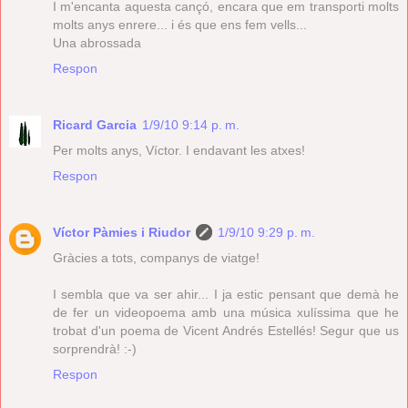
I m'encanta aquesta cançó, encara que em transporti molts
molts anys enrere... i és que ens fem vells...
Una abrossada
Respon
Ricard Garcia
1/9/10 9:14 p. m.
Per molts anys, Víctor. I endavant les atxes!
Respon
Víctor Pàmies i Riudor
1/9/10 9:29 p. m.
Gràcies a tots, companys de viatge!
I sembla que va ser ahir... I ja estic pensant que demà he
de fer un videopoema amb una música xulíssima que he
trobat d'un poema de Vicent Andrés Estellés! Segur que us
sorprendrà! :-)
Respon