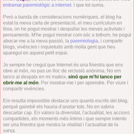
entramat paremiològic a internet
. I que tot suma.
Però a banda de consideracions numèriques, el blog ha
estat la meva carta de presentació, el meu currículum en
línia, on he pogut mostrar i despullar les meves activitats i
pensaments. M'he pogut mostrar com sóc a tothom, he pogut
abocar-me a la meva passió, la
paremiologia
, i compartir
blogs, vivències i inquietuds amb molta gent que heu
aparegut en aquest petit espai.
Jo sempre he cregut que Internet és una finestra que ens
obre al món, no pas un lloc de reclusió anònima. No em
tanco al despatx en mi mateix,
sinó que m'hi tanco per
obrir-me al món
. Per mostrar-me i per aprendre. Per viure i
compartir vivències.
Em resulta impossible destacar uns quants escrits del blog,
perquè gairebé els hauria d'anotar tots. No en sabria
descartar cap. En valoro la diversitat, l'actualitat, les accions
compartides, els moments més íntims i que sempre intento
ser una finestra que mostra la vitalitat i l'actualitat de la
xarxa.