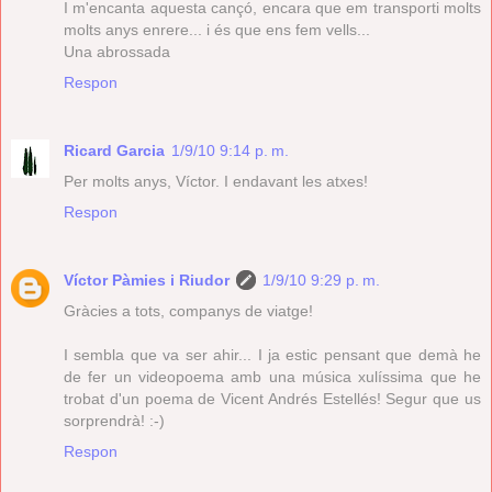
I m'encanta aquesta cançó, encara que em transporti molts
molts anys enrere... i és que ens fem vells...
Una abrossada
Respon
Ricard Garcia
1/9/10 9:14 p. m.
Per molts anys, Víctor. I endavant les atxes!
Respon
Víctor Pàmies i Riudor
1/9/10 9:29 p. m.
Gràcies a tots, companys de viatge!
I sembla que va ser ahir... I ja estic pensant que demà he
de fer un videopoema amb una música xulíssima que he
trobat d'un poema de Vicent Andrés Estellés! Segur que us
sorprendrà! :-)
Respon