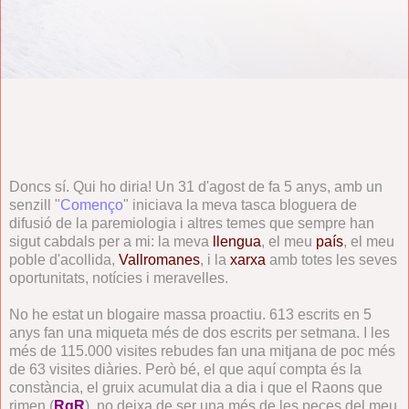
Doncs sí. Qui ho diria! Un 31 d'agost de fa 5 anys, amb un
senzill "
Començo
" iniciava la meva tasca bloguera de
difusió de la paremiologia i altres temes que sempre han
sigut cabdals per a mi: la meva
llengua
, el meu
país
, el meu
poble d'acollida,
Vallromanes
, i la
xarxa
amb totes les seves
oportunitats, notícies i meravelles.
No he estat un blogaire massa proactiu. 613 escrits en 5
anys fan una miqueta més de dos escrits per setmana. I les
més de 115.000 visites rebudes fan una mitjana de poc més
de 63 visites diàries. Però bé, el que aquí compta és la
constància, el gruix acumulat dia a dia i que el Raons que
rimen (
RqR
), no deixa de ser una més de les peces del meu