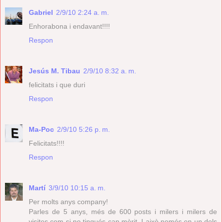
Gabriel
2/9/10 2:24 a. m.
Enhorabona i endavant!!!!
Respon
Jesús M. Tibau
2/9/10 8:32 a. m.
felicitats i que duri
Respon
Ma-Poc
2/9/10 5:26 p. m.
Felicitats!!!!
Respon
Martí
3/9/10 10:15 a. m.
Per molts anys company!
Parles de 5 anys, més de 600 posts i milers i milers de
visites com si no tingués cap mèrit. I això només en un dels