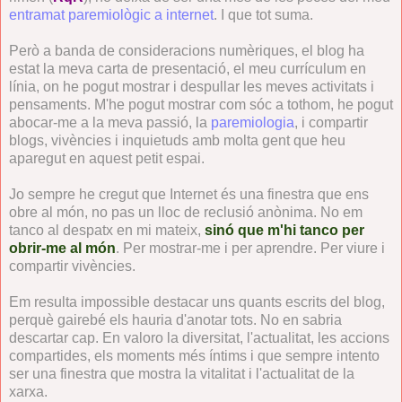
entramat paremiològic a internet
. I que tot suma.
Però a banda de consideracions numèriques, el blog ha
estat la meva carta de presentació, el meu currículum en
línia, on he pogut mostrar i despullar les meves activitats i
pensaments. M'he pogut mostrar com sóc a tothom, he pogut
abocar-me a la meva passió, la
paremiologia
, i compartir
blogs, vivències i inquietuds amb molta gent que heu
aparegut en aquest petit espai.
Jo sempre he cregut que Internet és una finestra que ens
obre al món, no pas un lloc de reclusió anònima. No em
tanco al despatx en mi mateix,
sinó que m'hi tanco per
obrir-me al món
. Per mostrar-me i per aprendre. Per viure i
compartir vivències.
Em resulta impossible destacar uns quants escrits del blog,
perquè gairebé els hauria d'anotar tots. No en sabria
descartar cap. En valoro la diversitat, l'actualitat, les accions
compartides, els moments més íntims i que sempre intento
ser una finestra que mostra la vitalitat i l'actualitat de la
xarxa.