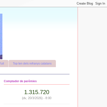
'ull
Top ten dels refranys catalans
Comptador de parèmies
1.315.720
(dv, 20/3/2026) - 8:00