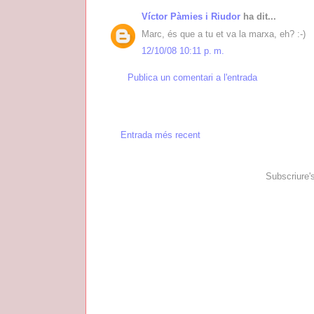
Víctor Pàmies i Riudor
ha dit...
Marc, és que a tu et va la marxa, eh? :-)
12/10/08 10:11 p. m.
Publica un comentari a l'entrada
Entrada més recent
Subscriure'