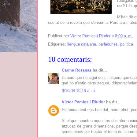
l'obligació
res? I és q
M'han dit q
costat de la revolta que s'ensuma. Però ara mateix
Publicat per
Víctor Pàmies i Riudor
a
8:00 a. m.
Etiquetes:
llengua catalana
,
parladuries
,
política
10 comentaris:
Carme Rosanas
ha dit...
Espero que no sigui cert, i espero que sa
que no n'estic gens segura, ddesgraciada
9/10/08 10:16 a. m.
Víctor Pàmies i Riudor
ha dit...
Històricament ens han dat, hem rebut, però 
Si el que apunten aquestes desinformacio
atzucac de grans dimensions, perquè desaut
sense eines per tractar el tema de la immi