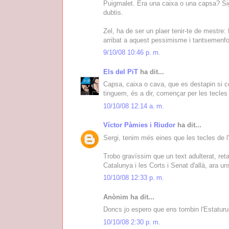
Puigmalet. Era una caixa o una capsa? Sig
dubtis.
Zel, ha de ser un plaer tenir-te de mestre:
arribat a aquest pessimisme i tantsemenf
9/10/08 10:46 p. m.
Els del PiT
ha dit...
Capsa, caixa o cava, que es destapin si 
tinguem, és a dir, començar per les tecles
10/10/08 12:14 a. m.
Víctor Pàmies i Riudor
ha dit...
Sergi, tenim més eines que les tecles de l'
Trobo gravíssim que un text adulterat, reta
Catalunya i les Corts i Senat d'allà, ara u
10/10/08 12:33 p. m.
Anònim ha dit...
Doncs jo espero que ens tombin l'Estaturu
10/10/08 2:30 p. m.