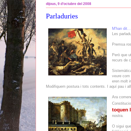
dijous, 9 d’octubre del 2008
Parladuries
M'han dit...
Les parlad
Premsa ros
Però que ut
recurs de c
Sistemàtica
veure com r
eren molt i
Modifiquem postura i tots contents. I aquí pau i all
Ara comence
Constitucio
toquen l
nostra.
O sigui que