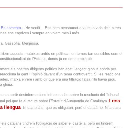
Es comenta...
He sentit... Ens hem acostumat a viure la vida dels altres.
uries ens captiven i sempre en volem més i més.
a. Gassòfia. Menjussa.
ilitzin aquests mateixos ardits en política i en temes tan sensibles com el
onstitucionalitat de l'Estatut, doncs ja no em sembla bé.
ment els nostres dirigents polítics han anat llençant globus sonda per
eacciona la gent i l'opinió davant d'un tema controvertit. Si les reaccions
rades, marxa enrere i amb dir que era una filtració falsa n'hi havia prou.
à glòria.
n a sortir desinformacions interessades sobre la resolució del Tribunal
I ens
nal pel que fa al recurs sobre l'Estatut d'Autonomia de Catalunya.
a llengua
. El castellà sí que és obligatori, però el català no. Ni a casa
 els catalans tindrem l'obligació de saber el castellà, però no tindrem