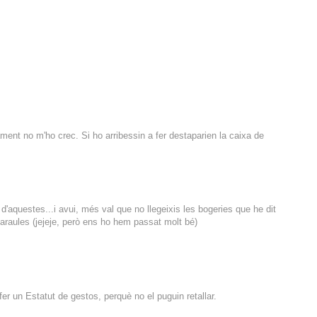
ent no m'ho crec. Si ho arribessin a fer destaparien la caixa de
 d'aquestes...i avui, més val que no llegeixis les bogeries que he dit
araules (jejeje, però ens ho hem passat molt bé)
er un Estatut de gestos, perquè no el puguin retallar.