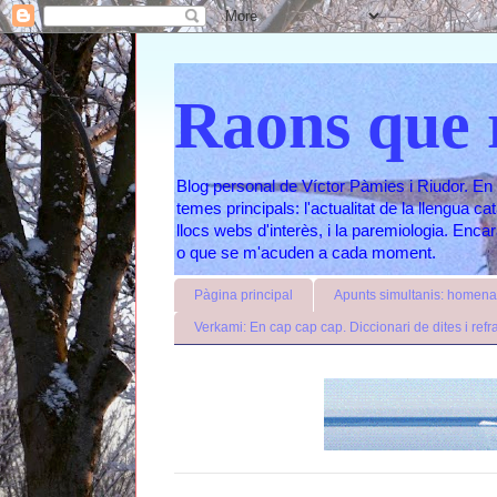
Raons que 
Blog personal de Víctor Pàmies i Riudor. En 
temes principals: l'actualitat de la llengua c
llocs webs d'interès, i la paremiologia. Enc
o que se m'acuden a cada moment.
Pàgina principal
Apunts simultanis: homenat
Verkami: En cap cap cap. Diccionari de dites i refr