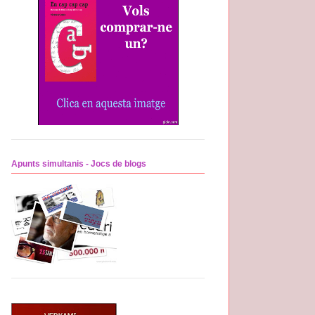
Apunts simultanis - Jocs de blogs