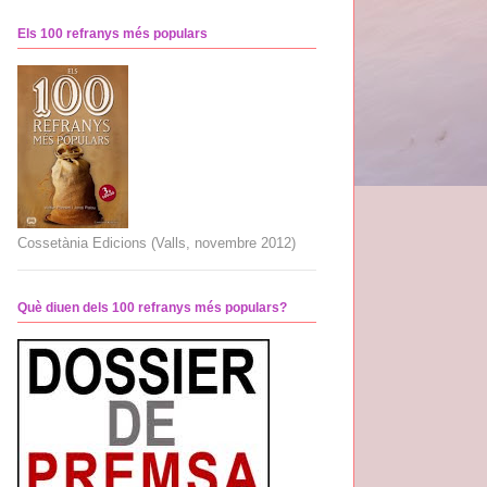
Els 100 refranys més populars
Cossetània Edicions (Valls, novembre 2012)
Què diuen dels 100 refranys més populars?