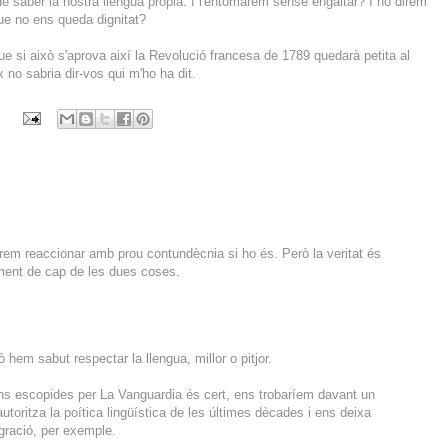
 de saber la nostra llengua pròpia. I l'entomarem sense engaltar? I no direm
ue no ens queda dignitat?
ue si això s'aprova així la Revolució francesa de 1789 quedarà petita al
 no sabria dir-vos qui m'ho ha dit.
brem reaccionar amb prou contundècnia si ho és. Però la veritat és
ment de cap de les dues coses.
hem sabut respectar la llengua, millor o pitjor.
ns escopides per La Vanguardia és cert, ens trobaríem davant un
oritza la poítica lingüística de les últimes dècades i ens deixa
gració, per exemple.