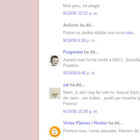
Molt greu, tot plegat.
9/10/08 10:52 a. m.
Anònim ha dit...
Potser es podria retallar una mica
més...
9/10/08 6:29 p. m.
Puigmalet
ha dit...
Aquest matí ho he sentit a RAC1. Senzillam
Pandora.
9/10/08 6:46 p. m.
zel
ha dit...
Nano, jo ahir vaig fer com tu, buscar fotos
als nens...em mates...perdó per inventar p
Petons!
9/10/08 10:36 p. m.
Víctor Pàmies i Riudor
ha dit...
Premsa rosa,
sense paraules
. Haurem de f