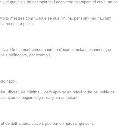
ui el que sigui ho destaparem i acabarem destapant el cava, no ho
 Molts mestres com tu (que sé que n'hi ha, per sort) i no hauríem
otisme com a poble.
convé. De moment potser hauríem d'anar esmolant les eines que
 dels ordinadors, per exemple...
ordinador.
llat, ribotat, de mínims... però aprovat en referèncum pel poble de
ns senyors el puguin seguir sargint i amputant.
rut de dalt a baix. Llavors podrem comprovar qui som.