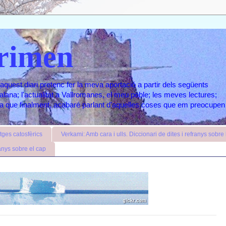
rimen
aquest diari pretenc fer la meva aportació a partir dels següents
atalana; l'actualitat a Vallromanes, el meu poble; les meves lectures;
ara que finalment, acabaré parlant d'aquelles coses que em preocupen
ges catosfèrics
Verkami: Amb cara i ulls. Diccionari de dites i refranys sobre l
anys sobre el cap