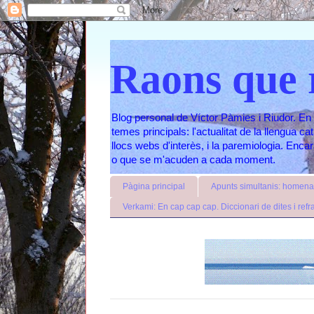
Raons que 
Blog personal de Víctor Pàmies i Riudor. En 
temes principals: l'actualitat de la llengua c
llocs webs d'interès, i la paremiologia. Enc
o que se m'acuden a cada moment.
Pàgina principal
Apunts simultanis: homenat
Verkami: En cap cap cap. Diccionari de dites i refr