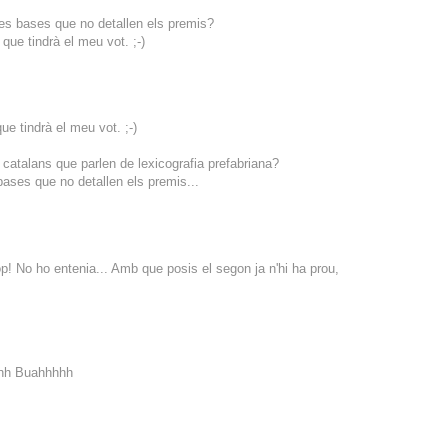
Unes bases que no detallen els premis?
que tindrà el meu vot. ;-)
ue tindrà el meu vot. ;-)
atalans que parlen de lexicografia prefabriana?
ases que no detallen els premis...
op! No ho entenia... Amb que posis el segon ja n'hi ha prou,
hhhh Buahhhhh