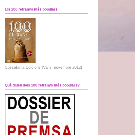
Els 100 refranys més populars
Cossetània Edicions (Valls, novembre 2012)
Què diuen dels 100 refranys més populars?