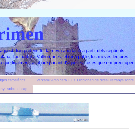
rimen
aquest diari pretenc fer la meva aportació a partir dels següents
atalana; l'actualitat a Vallromanes, el meu poble; les meves lectures;
ara que finalment, acabaré parlant d'aquelles coses que em preocupen
ges catosfèrics
Verkami: Amb cara i ulls. Diccionari de dites i refranys sobre l
anys sobre el cap