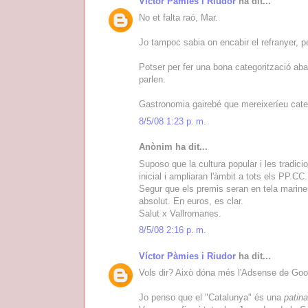
Víctor Pàmies i Riudor
ha dit...
No et falta raó, Mar.
Jo tampoc sabia on encabir el refranyer, pe
Potser per fer una bona categorització aba
parlen.
Gastronomia gairebé que mereixeríeu categ
8/5/08 1:23 p. m.
Anònim ha dit...
Suposo que la cultura popular i les tradicio
inicial i ampliaran l'àmbit a tots els PP.CC.
Segur que els premis seran en tela marine
absolut. En euros, es clar.
Salut x Vallromanes.
8/5/08 2:16 p. m.
Víctor Pàmies i Riudor
ha dit...
Vols dir? Això dóna més l'Adsense de Googl
Jo penso que el "Catalunya" és una
patin