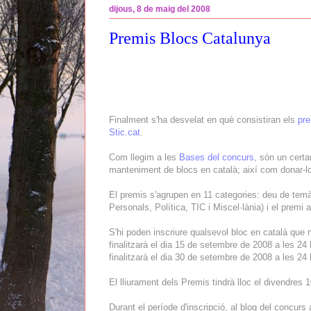
dijous, 8 de maig del 2008
Premis Blocs Catalunya
Finalment s'ha desvelat en què consistiran els
pre
Stic.cat
.
Com llegim a les
Bases del concurs
, són un cert
manteniment de blocs en català; així com donar-lo
El premis s'agrupen en 11 categories: deu de tem
Personals, Política, TIC i Miscel·lània) i el premi al
S'hi poden inscriure qualsevol bloc en català que 
finalitzarà el dia 15 de setembre de 2008 a les 24
finalitzarà el dia 30 de setembre de 2008 a les 24 
El lliurament dels Premis tindrà lloc el divendres
Durant el període d'inscripció, al blog del concur