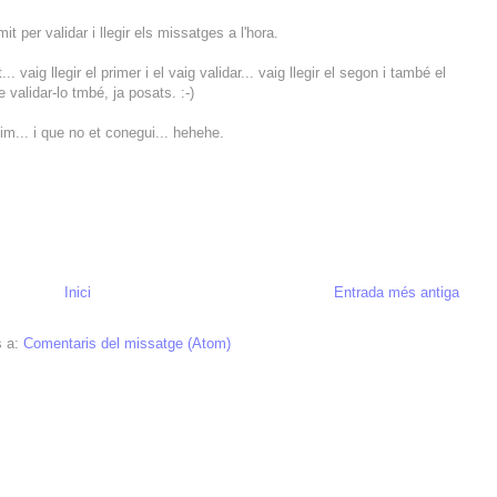
 per validar i llegir els missatges a l'hora.
. vaig llegir el primer i el vaig validar... vaig llegir el segon i també el
e validar-lo tmbé, ja posats. :-)
nim... i que no et conegui... hehehe.
Inici
Entrada més antiga
s a:
Comentaris del missatge (Atom)