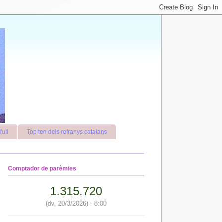
'ull
Top ten dels refranys catalans
Comptador de parèmies
1.315.720
(dv, 20/3/2026) - 8:00