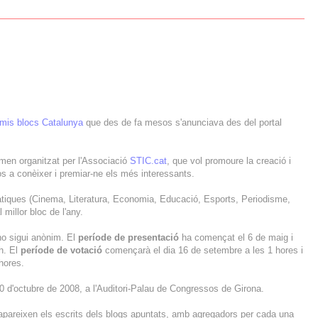
mis blocs Catalunya
que des de fa mesos s'anunciava des del portal
amen organitzat per l'Associació
STIC.cat
, que vol promoure la creació i
s a conèixer i premiar-ne els més interessants.
àtiques (Cinema, Literatura, Economia, Educació, Esports, Periodisme,
 millor bloc de l'any.
no sigui anònim. El
període de presentació
ha començat el 6 de maig i
 h. El
període de votació
començarà el dia 16 de setembre a les 1 hores i
hores.
 10 d'octubre de 2008, a l'Auditori-Palau de Congressos de Girona.
s apareixen els escrits dels blogs apuntats, amb agregadors per cada una