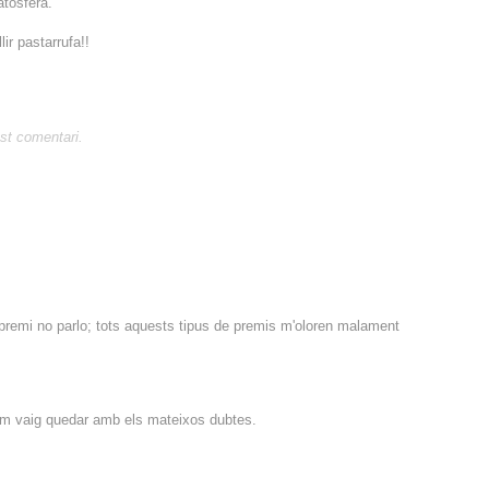
atosfera.
ir pastarrufa!!
st comentari.
remi no parlo; tots aquests tipus de premis m'oloren malament
t i em vaig quedar amb els mateixos dubtes.