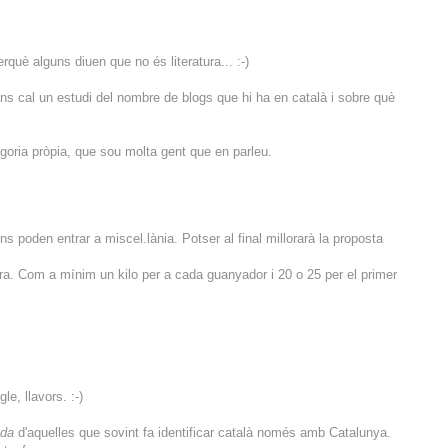
rquè alguns diuen que no és literatura... :-)
ns cal un estudi del nombre de blogs que hi ha en català i sobre què
oria pròpia, que sou molta gent que en parleu.
ns poden entrar a miscel.lània. Potser al final millorarà la proposta
ra. Com a mínim un kilo per a cada guanyador i 20 o 25 per el primer
e, llavors. :-)
ada
d'aquelles que sovint fa identificar català només amb Catalunya.