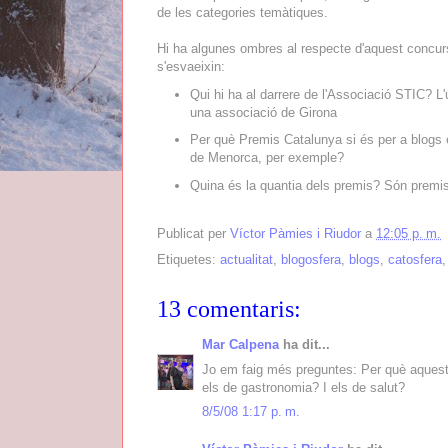
de les categories temàtiques.
Hi ha algunes ombres al respecte d'aquest concu
s'esvaeixin:
Qui hi ha al darrere de l'Associació STIC? L
una associació de Girona
Per què Premis Catalunya si és per a blogs 
de Menorca, per exemple?
Quina és la quantia dels premis? Són premis
Publicat per
Víctor Pàmies i Riudor
a
12:05 p. m.
Etiquetes:
actualitat
,
blogosfera
,
blogs
,
catosfera
13 comentaris:
Mar Calpena
ha dit...
Jo em faig més preguntes: Per què aquest
els de gastronomia? I els de salut?
8/5/08 1:17 p. m.