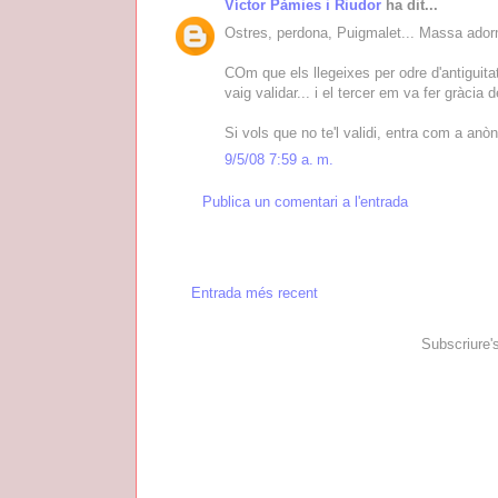
Víctor Pàmies i Riudor
ha dit...
Ostres, perdona, Puigmalet... Massa adormit
COm que els llegeixes per odre d'antiguitat..
vaig validar... i el tercer em va fer gràcia d
Si vols que no te'l validi, entra com a anò
9/5/08 7:59 a. m.
Publica un comentari a l'entrada
Entrada més recent
Subscriure'