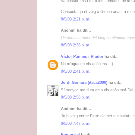
Va passar fins i tot a les Jornades de la C
Consueta, ja et veig a Girona anant a recoll
8/5/08 2:21 p. m.
Anònim ha dit...
Un administrador del blog ha eliminat aque
8/5/08 2:38 p. m.
Víctor Pàmies i Riudor
ha dit...
No m'agraden els anònims. :-)
8/5/08 2:41 p. m.
Jordi Gomara (itaca2000)
ha dit...
Sí senyor, mà dura amb els anònims! Del p
8/5/08 2:58 p. m.
Anònim ha dit...
Jo hi vaig entrar l'altre dia per curiosita
8/5/08 7:47 p. m.
Puigmalet
ha dit...