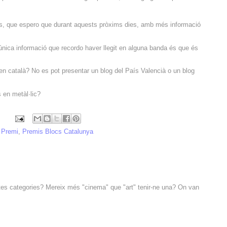
rs, que espero que durant aquests pròxims dies, amb més informació
'única informació que recordo haver llegit en alguna banda és que és
en català? No es pot presentar un blog del País Valencià o un blog
 en metàl·lic?
,
Premi
,
Premis Blocs Catalunya
es categories? Mereix més "cinema" que "art" tenir-ne una? On van