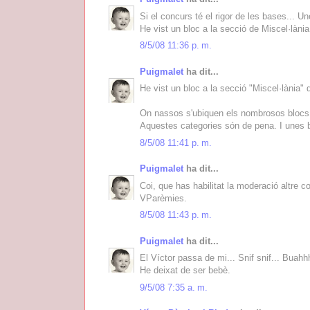
Si el concurs té el rigor de les bases... 
He vist un bloc a la secció de Miscel·lània 
8/5/08 11:36 p. m.
Puigmalet
ha dit...
He vist un bloc a la secció "Miscel·lània" q
On nassos s'ubiquen els nombrosos blocs c
Aquestes categories són de pena. I unes b
8/5/08 11:41 p. m.
Puigmalet
ha dit...
Coi, que has habilitat la moderació altre c
VParèmies.
8/5/08 11:43 p. m.
Puigmalet
ha dit...
El Víctor passa de mi... Snif snif... Bua
He deixat de ser bebè.
9/5/08 7:35 a. m.