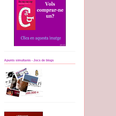
Apunts simultanis - Jocs de blogs