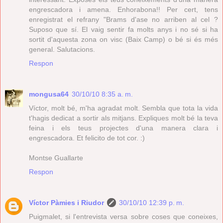
engrescadora i amena. Enhorabona!! Per cert, tens
enregistrat el refrany "Brams d'ase no arriben al cel ?
Suposo que sí. El vaig sentir fa molts anys i no sé si ha
sortit d'aquesta zona on visc (Baix Camp) o bé si és més
general. Salutacions.
Respon
mongusa64
30/10/10 8:35 a. m.
Víctor, molt bé, m'ha agradat molt. Sembla que tota la vida
t'hagis dedicat a sortir als mitjans. Expliques molt bé la teva
feina i els teus projectes d'una manera clara i
engrescadora. Et felicito de tot cor. :)
Montse Guallarte
Respon
Víctor Pàmies i Riudor
30/10/10 12:39 p. m.
Puigmalet, si l'entrevista versa sobre coses que coneixes,