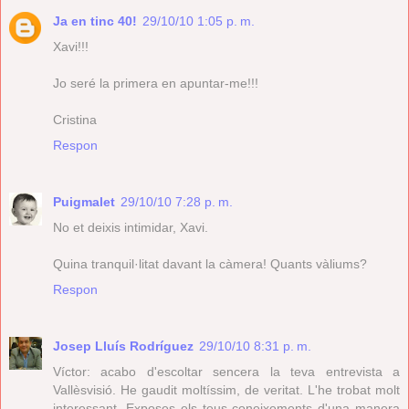
Ja en tinc 40!
29/10/10 1:05 p. m.
Xavi!!!
Jo seré la primera en apuntar-me!!!
Cristina
Respon
Puigmalet
29/10/10 7:28 p. m.
No et deixis intimidar, Xavi.
Quina tranquil·litat davant la càmera! Quants vàliums?
Respon
Josep Lluís Rodríguez
29/10/10 8:31 p. m.
Víctor: acabo d'escoltar sencera la teva entrevista a
Vallèsvisió. He gaudit moltíssim, de veritat. L'he trobat molt
interessant. Exposes els teus coneixements d'una manera