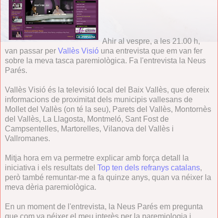
Ahir al vespre, a les 21.00 h,
van passar per
Vallès Visió
una entrevista que em van fer
sobre la meva tasca paremiològica. Fa l'entrevista la Neus
Parés.
Vallès Visió és la televisió local del Baix Vallès, que ofereix
informacions de proximitat dels municipis vallesans de
Mollet del Vallès (on té la seu), Parets del Vallès, Montornès
del Vallès, La Llagosta, Montmeló, Sant Fost de
Campsentelles, Martorelles, Vilanova del Vallès i
Vallromanes.
Mitja hora em va permetre explicar amb força detall la
iniciativa i els resultats del
Top ten dels refranys catalans
,
però també remuntar-me a fa quinze anys, quan va néixer la
meva dèria paremiològica.
En un moment de l'entrevista, la Neus Parés em pregunta
que com va néixer el meu interès per la paremiologia i,