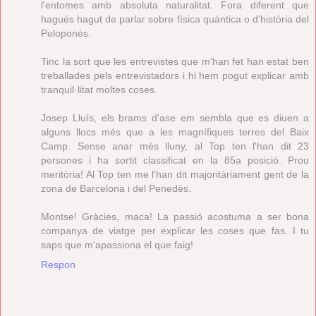
l'entomes amb absoluta naturalitat. Fora diferent que
hagués hagut de parlar sobre física quàntica o d'història del
Peloponès.
Tinc la sort que les entrevistes que m'han fet han estat ben
treballades pels entrevistadors i hi hem pogut explicar amb
tranquil·litat moltes coses.
Josep Lluís, els brams d'ase em sembla que es diuen a
alguns llocs més que a les magnífiques terres del Baix
Camp. Sense anar més lluny, al Top ten l'han dit 23
persones i ha sortit classificat en la 85a posició. Prou
meritòria! Al Top ten me l'han dit majoritàriament gent de la
zona de Barcelona i del Penedès.
Montse! Gràcies, maca! La passió acostuma a ser bona
companya de viatge per explicar les coses que fas. I tu
saps que m'apassiona el que faig!
Respon