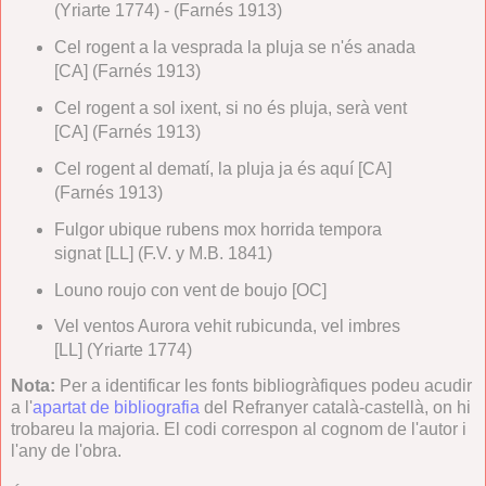
(Yriarte 1774) - (Farnés 1913)
Cel rogent a la vesprada la pluja se n'és anada
[CA] (Farnés 1913)
Cel rogent a sol ixent, si no és pluja, serà vent
[CA] (Farnés 1913)
Cel rogent al dematí, la pluja ja és aquí [CA]
(Farnés 1913)
Fulgor ubique rubens mox horrida tempora
signat [LL] (F.V. y M.B. 1841)
Louno roujo con vent de boujo [OC]
Vel ventos Aurora vehit rubicunda, vel imbres
[LL] (Yriarte 1774)
Nota:
Per a identificar les fonts bibliogràfiques podeu acudir
a l'
apartat de bibliografia
del Refranyer català-castellà, on hi
trobareu la majoria. El codi correspon al cognom de l'autor i
l'any de l'obra.