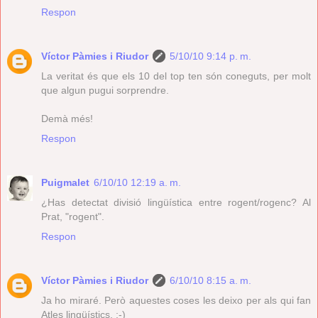
Respon
Víctor Pàmies i Riudor
5/10/10 9:14 p. m.
La veritat és que els 10 del top ten són coneguts, per molt
que algun pugui sorprendre.
Demà més!
Respon
Puigmalet
6/10/10 12:19 a. m.
¿Has detectat divisió lingüística entre rogent/rogenc? Al
Prat, "rogent".
Respon
Víctor Pàmies i Riudor
6/10/10 8:15 a. m.
Ja ho miraré. Però aquestes coses les deixo per als qui fan
Atles lingüístics. ;-)