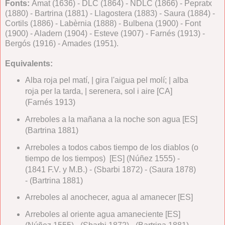
Fonts:
Amat (1636) - DLC (1864) - NDLC (1866) - Pepratx
(1880) - Bartrina (1881) - Llagostera (1883) - Saura (1884) -
Cortils (1886) - Labèrnia (1888) - Bulbena (1900) - Font
(1900) - Aladern (1904) - Esteve (1907) - Farnés (1913) -
Bergós (1916) - Amades (1951).
Equivalents:
Alba roja pel matí, | gira l'aigua pel molí; | alba
roja per la tarda, | serenera, sol i aire [CA]
(Farnés 1913)
Arreboles a la mañana a la noche son agua [ES]
(Bartrina 1881)
Arreboles a todos cabos tiempo de los diablos (o
tiempo de los tiempos) [ES] (Núñez 1555) -
(1841 F.V. y M.B.) - (Sbarbi 1872) - (Saura 1878)
- (Bartrina 1881)
Arreboles al anochecer, agua al amanecer [ES]
Arreboles al oriente agua amaneciente [ES]