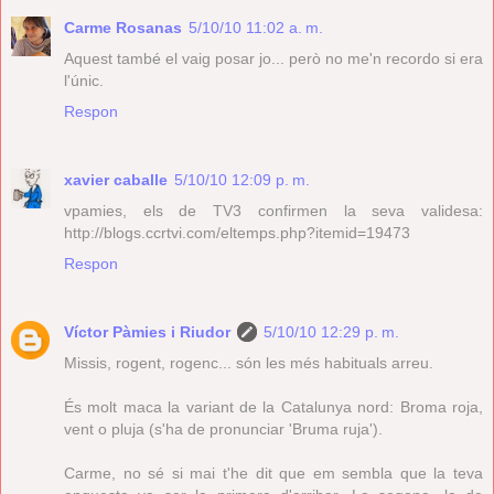
Carme Rosanas
5/10/10 11:02 a. m.
Aquest també el vaig posar jo... però no me'n recordo si era
l'únic.
Respon
xavier caballe
5/10/10 12:09 p. m.
vpamies, els de TV3 confirmen la seva validesa:
http://blogs.ccrtvi.com/eltemps.php?itemid=19473
Respon
Víctor Pàmies i Riudor
5/10/10 12:29 p. m.
Missis, rogent, rogenc... són les més habituals arreu.
És molt maca la variant de la Catalunya nord: Broma roja,
vent o pluja (s'ha de pronunciar 'Bruma ruja').
Carme, no sé si mai t'he dit que em sembla que la teva