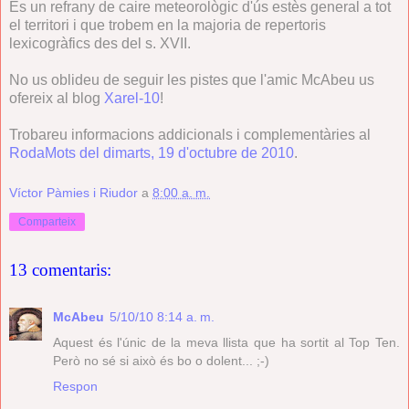
És un refrany de caire meteorològic d'ús estès general a tot
el territori i que trobem en la majoria de repertoris
lexicogràfics des del s. XVII.
No us oblideu de seguir les pistes que l'amic McAbeu us
ofereix al blog
Xarel-10
!
Trobareu informacions addicionals i complementàries al
RodaMots del dimarts, 19 d'octubre de 2010
.
Víctor Pàmies i Riudor
a
8:00 a. m.
Comparteix
13 comentaris:
McAbeu
5/10/10 8:14 a. m.
Aquest és l'únic de la meva llista que ha sortit al Top Ten.
Però no sé si això és bo o dolent... ;-)
Respon