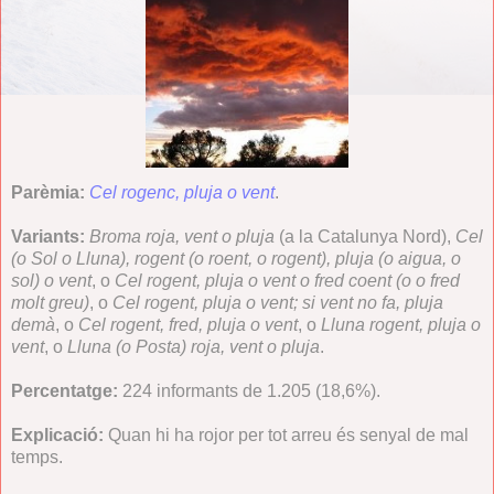
Parèmia:
Cel rogenc, pluja o vent
.
Variants:
Broma roja, vent o pluja
(a la Catalunya Nord),
Cel
(o Sol o Lluna), rogent (o roent, o rogent), pluja (o aigua, o
sol) o vent
, o
Cel rogent, pluja o vent o fred coent (o o fred
molt greu)
, o
Cel rogent, pluja o vent; si vent no fa, pluja
demà
, o
Cel rogent, fred, pluja o vent
, o
Lluna rogent, pluja o
vent
, o
Lluna (o Posta) roja, vent o pluja
.
Percentatge:
224 informants de 1.205 (18,6%).
Explicació:
Quan hi ha rojor per tot arreu és senyal de mal
temps.