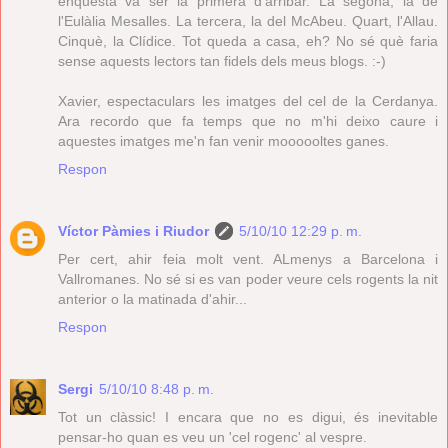
enquesta va ser la primera d'arribar. La segona, la de
l'Eulàlia Mesalles. La tercera, la del McAbeu. Quart, l'Allau.
Cinquè, la Clídice. Tot queda a casa, eh? No sé què faria
sense aquests lectors tan fidels dels meus blogs. :-)
Xavier, espectaculars les imatges del cel de la Cerdanya.
Ara recordo que fa temps que no m'hi deixo caure i
aquestes imatges me'n fan venir moooooltes ganes.
Respon
Víctor Pàmies i Riudor
5/10/10 12:29 p. m.
Per cert, ahir feia molt vent. ALmenys a Barcelona i
Vallromanes. No sé si es van poder veure cels rogents la nit
anterior o la matinada d'ahir...
Respon
Sergi
5/10/10 8:48 p. m.
Tot un clàssic! I encara que no es digui, és inevitable
pensar-ho quan es veu un 'cel rogenc' al vespre.