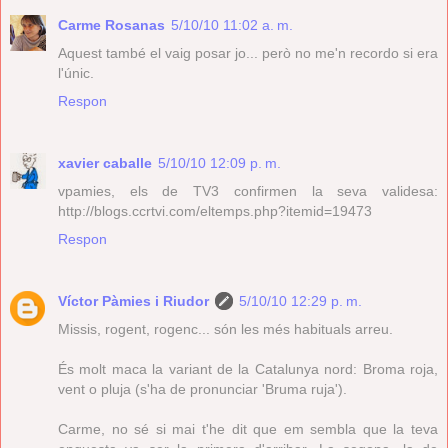
Carme Rosanas
5/10/10 11:02 a. m.
Aquest també el vaig posar jo... però no me'n recordo si era
l'únic.
Respon
xavier caballe
5/10/10 12:09 p. m.
vpamies, els de TV3 confirmen la seva validesa:
http://blogs.ccrtvi.com/eltemps.php?itemid=19473
Respon
Víctor Pàmies i Riudor
5/10/10 12:29 p. m.
Missis, rogent, rogenc... són les més habituals arreu.
És molt maca la variant de la Catalunya nord: Broma roja,
vent o pluja (s'ha de pronunciar 'Bruma ruja').
Carme, no sé si mai t'he dit que em sembla que la teva