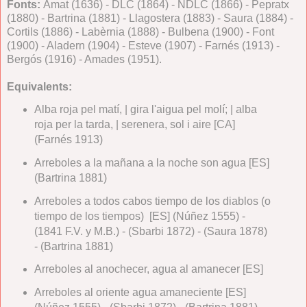
Fonts:
Amat (1636) - DLC (1864) - NDLC (1866) - Pepratx
(1880) - Bartrina (1881) - Llagostera (1883) - Saura (1884) -
Cortils (1886) - Labèrnia (1888) - Bulbena (1900) - Font
(1900) - Aladern (1904) - Esteve (1907) - Farnés (1913) -
Bergós (1916) - Amades (1951).
Equivalents:
Alba roja pel matí, | gira l'aigua pel molí; | alba
roja per la tarda, | serenera, sol i aire [CA]
(Farnés 1913)
Arreboles a la mañana a la noche son agua [ES]
(Bartrina 1881)
Arreboles a todos cabos tiempo de los diablos (o
tiempo de los tiempos) [ES] (Núñez 1555) -
(1841 F.V. y M.B.) - (Sbarbi 1872) - (Saura 1878)
- (Bartrina 1881)
Arreboles al anochecer, agua al amanecer [ES]
Arreboles al oriente agua amaneciente [ES]