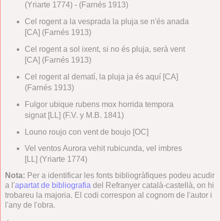
(Yriarte 1774) - (Farnés 1913)
Cel rogent a la vesprada la pluja se n'és anada
[CA] (Farnés 1913)
Cel rogent a sol ixent, si no és pluja, serà vent
[CA] (Farnés 1913)
Cel rogent al dematí, la pluja ja és aquí [CA]
(Farnés 1913)
Fulgor ubique rubens mox horrida tempora
signat [LL] (F.V. y M.B. 1841)
Louno roujo con vent de boujo [OC]
Vel ventos Aurora vehit rubicunda, vel imbres
[LL] (Yriarte 1774)
Nota:
Per a identificar les fonts bibliogràfiques podeu acudir
a l'
apartat de bibliografia
del Refranyer català-castellà, on hi
trobareu la majoria. El codi correspon al cognom de l'autor i
l'any de l'obra.