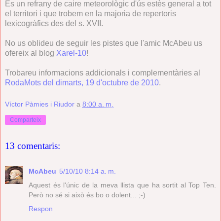
És un refrany de caire meteorològic d'ús estès general a tot
el territori i que trobem en la majoria de repertoris
lexicogràfics des del s. XVII.
No us oblideu de seguir les pistes que l'amic McAbeu us
ofereix al blog
Xarel-10
!
Trobareu informacions addicionals i complementàries al
RodaMots del dimarts, 19 d'octubre de 2010
.
Víctor Pàmies i Riudor
a
8:00 a. m.
Comparteix
13 comentaris:
McAbeu
5/10/10 8:14 a. m.
Aquest és l'únic de la meva llista que ha sortit al Top Ten.
Però no sé si això és bo o dolent... ;-)
Respon