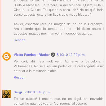
enquesta va ser la primera d'arribar. La segona, la de
l'Eulàlia Mesalles. La tercera, la del McAbeu. Quart, l'Allau.
Cinquè, la Clídice. Tot queda a casa, eh? No sé què faria
sense aquests lectors tan fidels dels meus blogs. :-)
Xavier, espectaculars les imatges del cel de la Cerdanya.
Ara recordo que fa temps que no m'hi deixo caure i
aquestes imatges me'n fan venir moooooltes ganes.
Respon
Víctor Pàmies i Riudor
5/10/10 12:29 p. m.
Per cert, ahir feia molt vent. ALmenys a Barcelona i
Vallromanes. No sé si es van poder veure cels rogents la nit
anterior o la matinada d'ahir...
Respon
Sergi
5/10/10 8:48 p. m.
Tot un clàssic! I encara que no es digui, és inevitable
pensar-ho quan es veu un 'cel rogenc' al vespre.