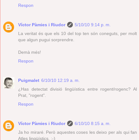
Respon
Víctor Pàmies i Riudor
5/10/10 9:14 p. m.
La veritat és que els 10 del top ten són coneguts, per molt
que algun pugui sorprendre.
Demà més!
Respon
Puigmalet
6/10/10 12:19 a. m.
¿Has detectat divisió lingüística entre rogent/rogenc? Al
Prat, "rogent".
Respon
Víctor Pàmies i Riudor
6/10/10 8:15 a. m.
Ja ho miraré. Però aquestes coses les deixo per als qui fan
Atles lingüístics. ;-)