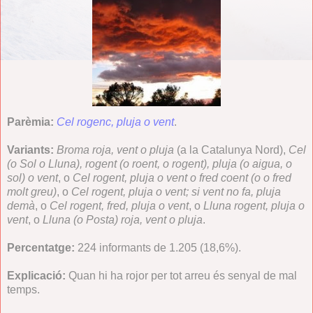
Parèmia:
Cel rogenc, pluja o vent
.
Variants:
Broma roja, vent o pluja
(a la Catalunya Nord),
Cel
(o Sol o Lluna), rogent (o roent, o rogent), pluja (o aigua, o
sol) o vent
, o
Cel rogent, pluja o vent o fred coent (o o fred
molt greu)
, o
Cel rogent, pluja o vent; si vent no fa, pluja
demà
, o
Cel rogent, fred, pluja o vent
, o
Lluna rogent, pluja o
vent
, o
Lluna (o Posta) roja, vent o pluja
.
Percentatge:
224 informants de 1.205 (18,6%).
Explicació:
Quan hi ha rojor per tot arreu és senyal de mal
temps.