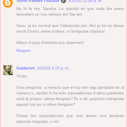
Víctor Pàmies i Riudor
3/10/10 12:55 p. m.
No hi fa res, Sandra. La qüestió és que cada dia anem
desvelant un nou refrany del Top ten.
Xexu, ja és normal que l'interpretis així. Així ja ho va deixar
escrit Ciceró, entre d'altres, a l'antiguitat clàssica!
Milers d'anys d'història ens observen!
Respon
Galderich
3/10/10 2:23 p. m.
Víctor,
Una pregunta: a mesura que el top ten vagi apropant-se al
número u, també hi ha més equivalències d'altres parèmies
amb la pròpia i altres llengües? És a dir, podríem extrapolar
aquest top ten a altres llengües?
Potser les equivalències que ens dones ens donaran
aquesta resposta, o no!