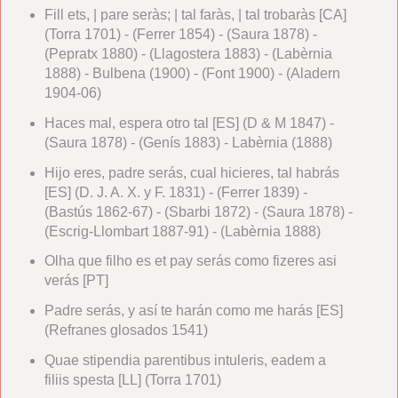
Fill ets, | pare seràs; | tal faràs, | tal trobaràs [CA]
(Torra 1701) - (Ferrer 1854) - (Saura 1878) -
(Pepratx 1880) - (Llagostera 1883) - (Labèrnia
1888) - Bulbena (1900) - (Font 1900) - (Aladern
1904-06)
Haces mal, espera otro tal [ES] (D & M 1847) -
(Saura 1878) - (Genís 1883) - Labèrnia (1888)
Hijo eres, padre serás, cual hicieres, tal habrás
[ES] (D. J. A. X. y F. 1831) - (Ferrer 1839) -
(Bastús 1862-67) - (Sbarbi 1872) - (Saura 1878) -
(Escrig-Llombart 1887-91) - (Labèrnia 1888)
Olha que filho es et pay serás como fizeres asi
verás [PT]
Padre serás, y así te harán como me harás [ES]
(Refranes glosados 1541)
Quae stipendia parentibus intuleris, eadem a
filiis spesta [LL] (Torra 1701)