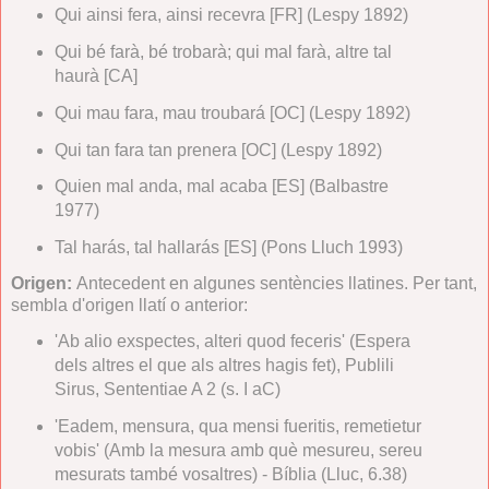
Qui ainsi fera, ainsi recevra [FR] (Lespy 1892)
Qui bé farà, bé trobarà; qui mal farà, altre tal
haurà [CA]
Qui mau fara, mau troubará [OC] (Lespy 1892)
Qui tan fara tan prenera [OC] (Lespy 1892)
Quien mal anda, mal acaba [ES] (Balbastre
1977)
Tal harás, tal hallarás [ES] (Pons Lluch 1993)
Origen:
Antecedent en algunes sentències llatines. Per tant,
sembla d'origen llatí o anterior:
'Ab alio exspectes, alteri quod feceris' (Espera
dels altres el que als altres hagis fet), Publili
Sirus, Sententiae A 2 (s. I aC)
'Eadem, mensura, qua mensi fueritis, remetietur
vobis' (Amb la mesura amb què mesureu, sereu
mesurats també vosaltres) - Bíblia (Lluc, 6.38)