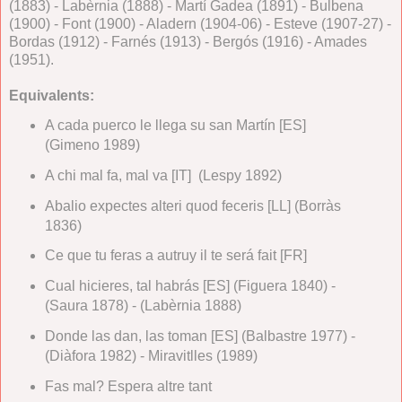
(1883) - Labèrnia (1888) - Martí Gadea (1891) - Bulbena
(1900) - Font (1900) - Aladern (1904-06) - Esteve (1907-27) -
Bordas (1912) - Farnés (1913) - Bergós (1916) - Amades
(1951).
Equivalents:
A cada puerco le llega su san Martín [ES]
(Gimeno 1989)
A chi mal fa, mal va [IT] (Lespy 1892)
Abalio expectes alteri quod feceris [LL] (Borràs
1836)
Ce que tu feras a autruy il te será fait [FR]
Cual hicieres, tal habrás [ES] (Figuera 1840) -
(Saura 1878) - (Labèrnia 1888)
Donde las dan, las toman [ES] (Balbastre 1977) -
(Diàfora 1982) - Miravitlles (1989)
Fas mal? Espera altre tant