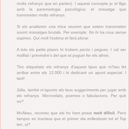
molts refranys que en parlen). I aquest concepte jo el lligo
amb la paremiologia psicològica: el missatge que
transmeten molts refranys.
Si els analitzem una mica veurem que estem transmeten
sovint missatges brutals. Per exemple:
No hi ha rosa sense
espines
.
Qui molt t'estima et farà plorar
.
A tots els petits plaers hi trobem
peròs i pegues
. I cal ser
malfiat i previndre's del que et puguin fer els altres.
Tinc etiquetats els refranys d'aquest tipus que m'heu fet
arribar entre els 12.000 i hi dedicaré un apunt especial. I
tant!
Júlia, també m'apunto els teus suggeriments per jugar amb
els refranys. Microrelats, poemes o fabulacions. Per què
no?
McAbeu, reconec que els ho hem posat
molt díficil
. Però
tampoc es tractava que el primer dia enllestissin tot el Top
ten, oi?