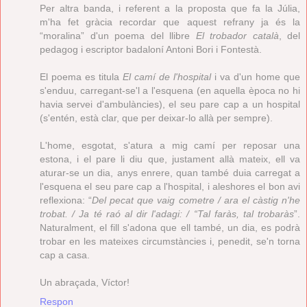
Per altra banda, i referent a la proposta que fa la Júlia,
m'ha fet gràcia recordar que aquest refrany ja és la
“moralina” d'un poema del llibre
El trobador català
, del
pedagog i escriptor badaloní Antoni Bori i Fontestà.
El poema es titula
El camí de l'hospital
i va d'un home que
s'enduu, carregant-se'l a l'esquena (en aquella època no hi
havia servei d'ambulàncies), el seu pare cap a un hospital
(s'entén, està clar, que per deixar-lo allà per sempre).
L'home, esgotat, s'atura a mig camí per reposar una
estona, i el pare li diu que, justament allà mateix, ell va
aturar-se un dia, anys enrere, quan també duia carregat a
l'esquena el seu pare cap a l'hospital, i aleshores el bon avi
reflexiona: “
Del pecat que vaig cometre / ara el càstig n'he
trobat. / Ja té raó al dir l'adagi: / “Tal faràs, tal trobaràs
”.
Naturalment, el fill s'adona que ell també, un dia, es podrà
trobar en les mateixes circumstàncies i, penedit, se'n torna
cap a casa.
Un abraçada, Víctor!
Respon