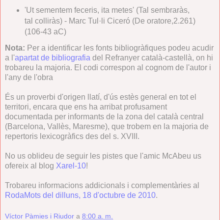
'Ut sementem feceris, ita metes' (Tal sembraràs,
tal colliràs) - Marc Tul·li Ciceró (De oratore,2.261)
(106-43 aC)
Nota:
Per a identificar les fonts bibliogràfiques podeu acudir
a l'
apartat de bibliografia
del Refranyer català-castellà, on hi
trobareu la majoria. El codi correspon al cognom de l'autor i
l'any de l'obra
És un proverbi d'origen llatí, d'ús estès general en tot el
territori, encara que ens ha arribat profusament
documentada per informants de la zona del català central
(Barcelona, Vallès, Maresme), que trobem en la majoria de
repertoris lexicogràfics des del s. XVIII.
No us oblideu de seguir les pistes que l'amic McAbeu us
ofereix al blog
Xarel-10
!
Trobareu informacions addicionals i complementàries al
RodaMots del dilluns, 18 d'octubre de 2010
.
Víctor Pàmies i Riudor
a
8:00 a. m.