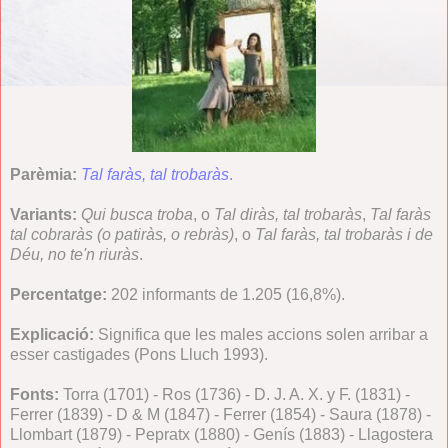
Parèmia:
Tal faràs, tal trobaràs
.
Variants:
Qui busca troba
, o
Tal diràs, tal trobaràs
,
Tal faràs
tal cobraràs (o patiràs, o rebràs)
, o
Tal faràs, tal trobaràs i de
Déu, no te'n riuràs
.
Percentatge:
202 informants de 1.205 (16,8%).
Explicació:
Significa que les males accions solen arribar a
esser castigades (Pons Lluch 1993).
Fonts:
Torra (1701) - Ros (1736) - D. J. A. X. y F. (1831) -
Ferrer (1839) - D & M (1847) - Ferrer (1854) - Saura (1878) -
Llombart (1879) - Pepratx (1880) - Genís (1883) - Llagostera