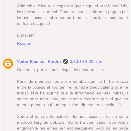
Admirable feina que esperem que tingui el ressò mediàtic,
institucional... que cal. Quants estudis i informes pagats per
les intstitucions públiques no tenen la qualitat conceptual i
de feina d'aquest!
Endavant!
Respon
Víctor Pàmies i Riudor
3/10/10 2:30 p. m.
Galderich, gràcies pels elogis desmesurats. :-)
Parlo de memòria, però em sembla que no hi ha relació
entre la posició al Top ten i el nombre d'equivalents que he
trobat. N'hi ha alguns que la informació és més minsa. I
sense anar més lluny, em sembla recordar que el que ha
quedat primer no té un equivalent directe en castellà. :-)
Sobre el tema dels estudis i les institucions... és un tema
moooolt llarg de debatre. No hi ha com saber què vols i
enginyar-te les eines per aconseguir-ho. Això no es paga