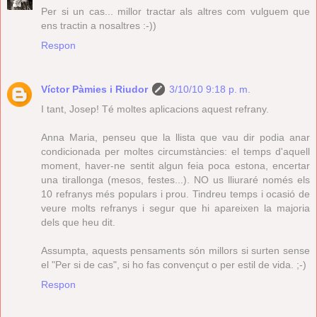
Per si un cas... millor tractar als altres com vulguem que
ens tractin a nosaltres :-))
Respon
Víctor Pàmies i Riudor
3/10/10 9:18 p. m.
I tant, Josep! Té moltes aplicacions aquest refrany.
Anna Maria, penseu que la llista que vau dir podia anar
condicionada per moltes circumstàncies: el temps d'aquell
moment, haver-ne sentit algun feia poca estona, encertar
una tirallonga (mesos, festes...). NO us lliuraré només els
10 refranys més populars i prou. Tindreu temps i ocasió de
veure molts refranys i segur que hi apareixen la majoria
dels que heu dit.
Assumpta, aquests pensaments són millors si surten sense
el "Per si de cas", si ho fas convençut o per estil de vida. ;-)
Respon