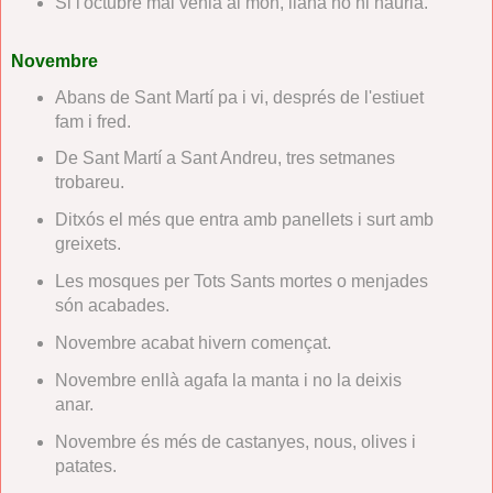
Si l'octubre mai venia al món, llana no hi hauria.
Novembre
Abans de Sant Martí pa i vi, després de l'estiuet
fam i fred.
De Sant Martí a Sant Andreu, tres setmanes
trobareu.
Ditxós el més que entra amb panellets i surt amb
greixets.
Les mosques per Tots Sants mortes o menjades
són acabades.
Novembre acabat hivern començat.
Novembre enllà agafa la manta i no la deixis
anar.
Novembre és més de castanyes, nous, olives i
patates.