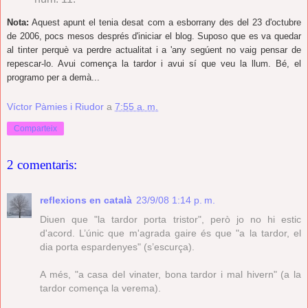
Nota:
Aquest apunt el tenia desat com a esborrany des del 23 d'octubre
de 2006, pocs mesos després d'iniciar el blog. Suposo que es va quedar
al tinter perquè va perdre actualitat i a 'any segúent no vaig pensar de
repescar-lo. Avui comença la tardor i avui sí que veu la llum. Bé, el
programo per a demà...
Víctor Pàmies i Riudor
a
7:55 a. m.
Comparteix
2 comentaris:
reflexions en català
23/9/08 1:14 p. m.
Diuen que "la tardor porta tristor", però jo no hi estic
d'acord. L’únic que m'agrada gaire és que "a la tardor, el
dia porta espardenyes" (s’escurça).
A més, "a casa del vinater, bona tardor i mal hivern" (a la
tardor comença la verema).