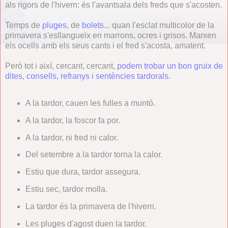
als rigors de l'hivern: és l'avantsala dels freds que s'acosten.
Temps de
pluges
, de
bolets
... quan l'esclat multicolor de la
primavera s'esllangueix en marrons, ocres i grisos. Marxen
els ocells amb els seus cants i el fred s'acosta, amatent.
Però tot i així, cercant, cercant,
podem trobar un bon gruix de
dites, consells, refranys i sentències tardorals
.
A la tardor, cauen les fulles a muntó.
A la tardor, la foscor fa por.
A la tardor, ni fred ni calor.
Del setembre a la tardor torna la calor.
Estiu que dura, tardor assegura.
Estiu sec, tardor molla.
La tardor és la primavera de l'hivern.
Les pluges d'agost duen la tardor.