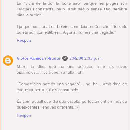
La "pluja de tardor fa bona saó" perquè les pluges són
llargues i constants, però "amb saó o sense saó, sembra
dins la tardor".
I ja que has parlat de bolets, com deia en Coluche: "Tots els
bolets són comestibles... Alguns, només una vegada."
Respon
Víctor Pàmies i Riudor
23/9/08 2:33 p. m.
Marc, fa dies que no ens delectes amb les teves
aixarnoles... i les trobem a faltar, eh!
"Comestibles només una vegada"... he, he... amb data de
caducitat per a qui els consumeix.
És com aquell que diu que escolta perfectament en més de
dues-centes llengües diferents. :-)
Respon