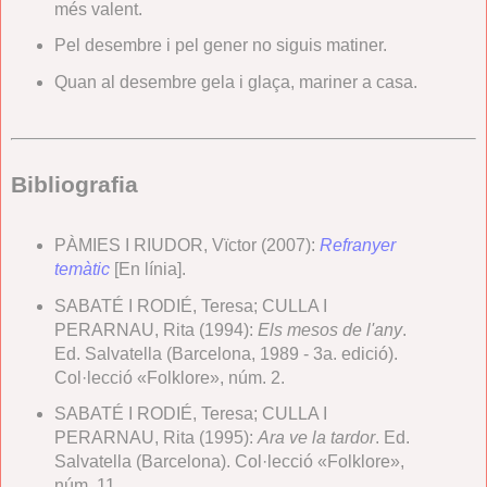
més valent.
Pel desembre i pel gener no siguis matiner.
Quan al desembre gela i glaça, mariner a casa.
Bibliografia
PÀMIES I RIUDOR, Vïctor (2007):
Refranyer
temàtic
[En línia].
SABATÉ I RODIÉ, Teresa; CULLA I
PERARNAU, Rita (1994):
Els mesos de l'any
.
Ed. Salvatella (Barcelona, 1989 - 3a. edició).
Col·lecció «Folklore», núm. 2.
SABATÉ I RODIÉ, Teresa; CULLA I
PERARNAU, Rita (1995):
Ara ve la tardor
. Ed.
Salvatella (Barcelona). Col·lecció «Folklore»,
núm. 11.