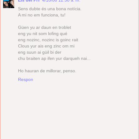
Sens dubte és una bona notícia.
A mi no em funciona, tu!
Güen yu ar daun en troblet
eng yu nit som lofing qué
eng nozinc, nozinc is goinc rait
Clous yur ais eng zinc om mi
eng suun ai güil bi der
chu braiten ap ifen yur darqueh nai...
Ho hauran de millorar, penso.
Respon