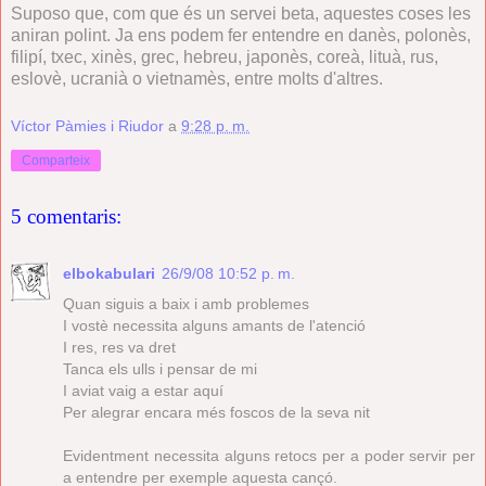
Suposo que, com que és un servei beta, aquestes coses les
aniran polint. Ja ens podem fer entendre en danès, polonès,
filipí, txec, xinès, grec, hebreu, japonès, coreà, lituà, rus,
eslovè, ucranià o vietnamès, entre molts d'altres.
Víctor Pàmies i Riudor
a
9:28 p. m.
Comparteix
5 comentaris:
elbokabulari
26/9/08 10:52 p. m.
Quan siguis a baix i amb problemes
I vostè necessita alguns amants de l'atenció
I res, res va dret
Tanca els ulls i pensar de mi
I aviat vaig a estar aquí
Per alegrar encara més foscos de la seva nit
Evidentment necessita alguns retocs per a poder servir per
a entendre per exemple aquesta cançó.