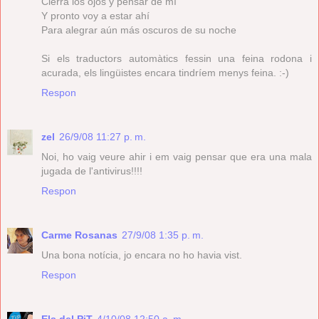
Cierra los ojos y pensar de mí
Y pronto voy a estar ahí
Para alegrar aún más oscuros de su noche
Si els traductors automàtics fessin una feina rodona i
acurada, els lingüistes encara tindríem menys feina. :-)
Respon
zel
26/9/08 11:27 p. m.
Noi, ho vaig veure ahir i em vaig pensar que era una mala
jugada de l'antivirus!!!!
Respon
Carme Rosanas
27/9/08 1:35 p. m.
Una bona notícia, jo encara no ho havia vist.
Respon
Els del PiT
4/10/08 12:50 a. m.