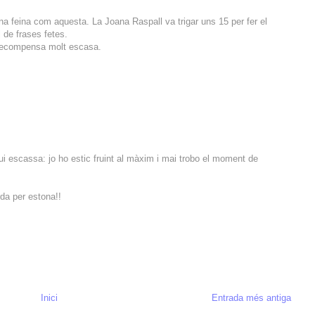
a feina com aquesta. La Joana Raspall va trigar uns 15 per fer el
l de frases fetes.
a recompensa molt escasa.
 escassa: jo ho estic fruint al màxim i mai trobo el moment de
rda per estona!!
Inici
Entrada més antiga