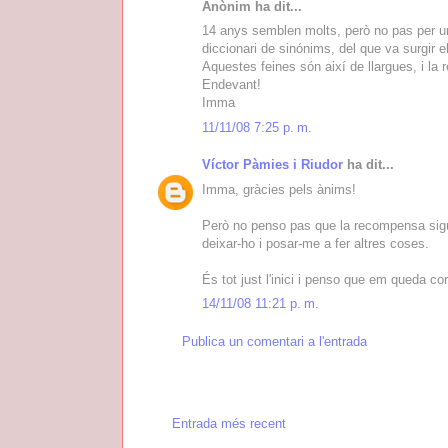
Anònim ha dit...
14 anys semblen molts, però no pas per un
diccionari de sinónims, del que va surgir e
Aquestes feines són així de llargues, i l
Endevant!
Imma
11/11/08 7:25 p. m.
Víctor Pàmies i Riudor
ha dit...
Imma, gràcies pels ànims!
Però no penso pas que la recompensa sigui
deixar-ho i posar-me a fer altres coses.
És tot just l'inici i penso que em queda co
14/11/08 11:21 p. m.
Publica un comentari a l'entrada
Entrada més recent