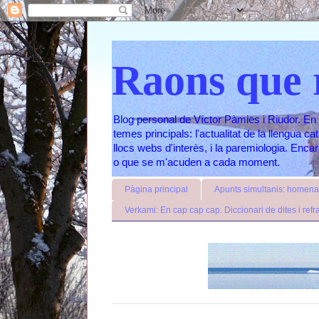
Raons que 
Blog personal de Víctor Pàmies i Riudor. En 
temes principals: l'actualitat de la llengua c
llocs webs d'interès, i la paremiologia. Enc
o que se m'acuden a cada moment.
Pàgina principal
Apunts simultanis: homenat
Verkami: En cap cap cap. Diccionari de dites i refr