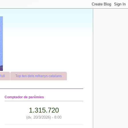
'ull
Top ten dels refranys catalans
Comptador de parèmies
1.315.720
(dv, 20/3/2026) - 8:00