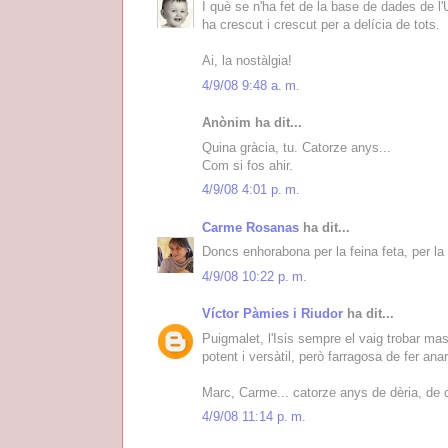
I què se n'ha fet de la base de dades de l
ha crescut i crescut per a delícia de tots.
Ai, la nostàlgia!
4/9/08 9:48 a. m.
Anònim ha dit...
Quina gràcia, tu. Catorze anys...
Com si fos ahir.
4/9/08 4:01 p. m.
Carme Rosanas
ha dit...
Doncs enhorabona per la feina feta, per la 
4/9/08 10:22 p. m.
Víctor Pàmies i Riudor
ha dit...
Puigmalet, l'Isis sempre el vaig trobar ma
potent i versàtil, però farragosa de fer anar
Marc, Carme... catorze anys de dèria, de c
4/9/08 11:14 p. m.