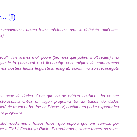
.. (I)
e modismes i frases fetes catalanes, amb la definició, sinònims,
à).
collit fins ara és molt pobre (bé, més que pobre, molt reduït) i no
que té la parla oral o el llenguatge dels mitjans de comunicació
els nostres hàbits lingüístics, malgrat, sovint, no són reconeguts
 en base de dades. Com que ha de créixer bastant i ha de ser
'interessaria entrar en algun programa bo de bases de dades
erò de moment ho tinc en Dbase IV, confiant en poder exportar les
tre programa.
350 modismes i frases fetes, que espero que em serveixi per
per a TV3 i Catalunya Ràdio. Posteriorment, sense tantes presses,