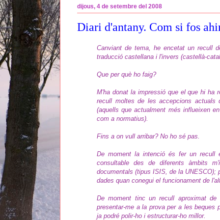
dijous, 4 de setembre del 2008
Diari d'antany. Com si fos ahir.
Canviant de tema, he encetat un recull d
traducció castellana i l'invers (castellà-catal
Que per què ho faig?
M'ha donat la impressió que el que hi ha re
recull moltes de les accepcions actuals 
(aquells que actualment més influeixen en 
com a normatius).
Fins a on vull arribar? No ho sé pas.
De moment la intenció és fer un recull
consultable des de diferents àmbits m
documentals (tipus ISIS, de la UNESCO); p
dades quan conegui el funcionament de l'al
De moment tinc un recull aproximat de 
presentar-me a la prova per a les beques 
ja podré polir-ho i estructurar-ho millor.