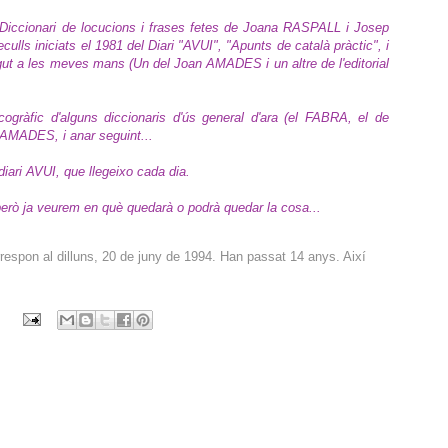
 Diccionari de locucions i frases fetes de Joana RASPALL i Josep
culls iniciats el 1981 del Diari "AVUI", "Apunts de català pràctic", i
igut a les meves mans (Un del Joan AMADES i un altre de l'editorial
cogràfic d'alguns diccionaris d'ús general d'ara (el FABRA, el de
AMADES, i anar seguint...
 diari AVUI, que llegeixo cada dia.
però ja veurem en què quedarà o podrà quedar la cosa...
respon al dilluns, 20 de juny de 1994. Han passat 14 anys. Així