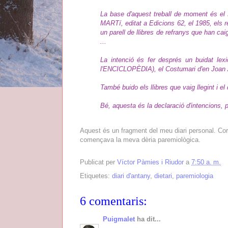
La base d'aquest treball de moment és el
MARTí, editat a Edicions 62, el 1985, els re
un parell de llibres de refranys que han ca
...
La intenció és fer després un buidat lexi
l'ENCICLOPÈDIA), el Costumari d'en Joan 
També buido els llibres que vaig llegint i el
Bé, aquesta és la declaració d'intencions, 
Aquest és un fragment del meu diari personal. Cor
començava la meva dèria paremiològica.
Publicat per
Víctor Pàmies i Riudor
a
7:50 a. m.
Etiquetes:
diari d'antany
,
dietari
,
paremiologia
6 comentaris:
Puigmalet
ha dit...