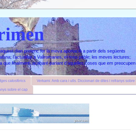
rimen
aquest diari pretenc fer la meva aportació a partir dels següents
atalana; l'actualitat a Vallromanes, el meu poble; les meves lectures;
ara que finalment, acabaré parlant d'aquelles coses que em preocupen
ges catosfèrics
Verkami: Amb cara i ulls. Diccionari de dites i refranys sobre l
anys sobre el cap