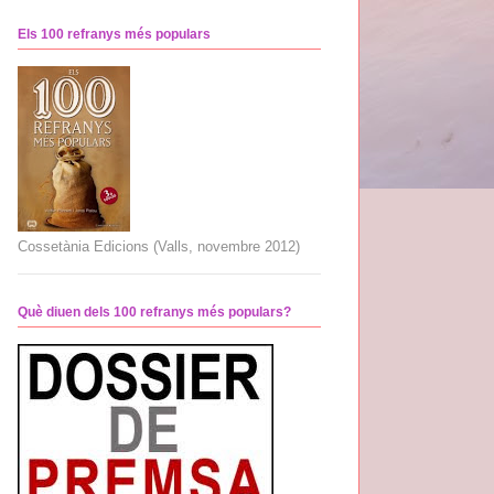
Els 100 refranys més populars
Cossetània Edicions (Valls, novembre 2012)
Què diuen dels 100 refranys més populars?