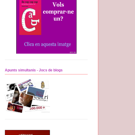
Apunts simultanis - Jocs de blogs